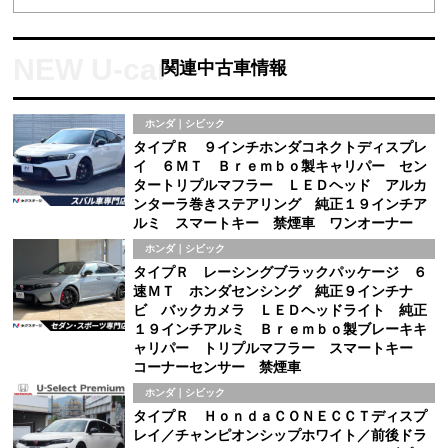
関連中古車情報
ホンダ｜シビック
タイプＲ ９インチホンダコネクトディスプレ
イ ６ＭＴ Ｂｒｅｍｂｏ製キャリパー セン
タートリプルマフラー ＬＥＤヘッド アルカ
ンターラ巻きステアリング 純正１９インチア
ルミ スマートキー 禁煙車 ワンオーナー
ホンダ｜シビック
タイプＲ レーシングブラックパッケージ ６
速ＭＴ ホンダセンシング 純正９インチナ
ビ バックカメラ ＬＥＤヘッドライト 純正
１９インチアルミ Ｂｒｅｍｂｏ製ブレーキキ
ャリパー トリプルマフラー スマートキー
コーナーセンサー 禁煙車
ホンダ｜シビック
タイプＲ ＨｏｎｄａＣＯＮＥＣＣＴディスプ
レイ／チャンピオンシップホワイト／前後ドラ