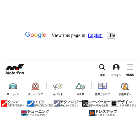
MENU
検索
ログイン
車ニュース
チューニング
イベント
中古車
新車カタログ
自動車求人
クルマ
バイク
テクノロジー
スーパーカー
デザイン
自動車情報満タン
新車試乗記が充実
機械は中が美しい
最新の最先端主義
カタチを解き明す
チューニング
ドレスアップ
広がるクルマ遊び
自分スタイル発見