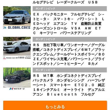
ルセグテレビ レーダークルーズ ＵＳＢ
ホンダ｜シビック
ＥＸ バックモニター フルセグテレビ シ－
トヒ－タ－ スマ－トキ－ パワ－シ－ト Ｌ
ＥＤヘッド エアコン ＴＶ 盗難防止装置
クルーズコントロール ＶＳＡ ＡＷ ＥＴ
Ｃ キーフリー パワーステアリング
ホンダ｜シビック
ＲＳ 当社下取り車／ワンオーナー／グーグル
搭載／コネクトディスプレイ／６ＭＴ／ブラッ
クエンブレム／テールゲートスポイラー／ＢＯ
ＺＥ／ワイヤレス充電／パワーシート／ブライ
ンドスポット／シートヒーター／ Ｂカメ
ホンダ｜シビック
ＲＳ ＭＴ車 ホンダコネクトディスプレイ
バックカメラ ホンダセンシング ハーフレザ
ーシート スマートキー ＥＴＣ２．０ 純正
１８インチアルミ オートライト デュアルエ
アコン Ｂｌｕｅｔｏｏｔｈ フルセグ
もっとみる