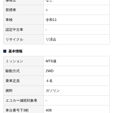
修復歴
なし
禁煙車
○
車検
令和11
認定中古車
-
リサイクル
リ済込
基本情報
ミッション
MT6速
駆動方式
2WD
乗車定員
４名
燃料
ガソリン
エコカー減税対象車
-
車台番号下3桁
408