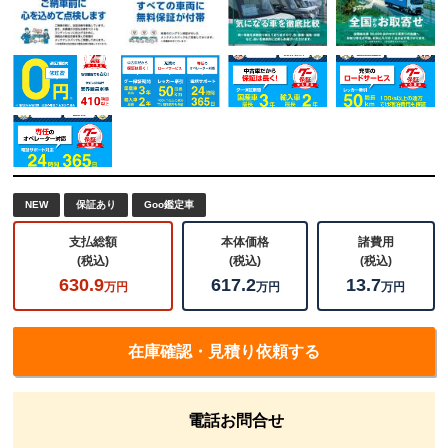
NEW
保証あり
Goo鑑定車
支払総額
本体価格
諸費用
(税込)
(税込)
(税込)
630.9
617.2
13.7
万円
万円
万円
在庫確認・見積り依頼する
電話お問合せ