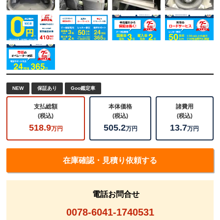
NEW
保証あり
Goo鑑定車
支払総額
本体価格
諸費用
(税込)
(税込)
(税込)
518.9
505.2
13.7
万円
万円
万円
在庫確認・見積り依頼する
電話お問合せ
0078-6041-1740531