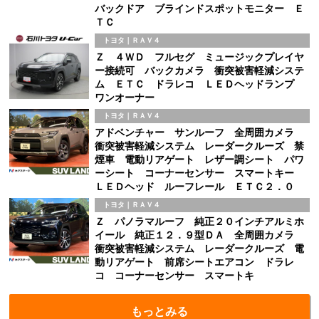
バックドア ブラインドスポットモニター Ｅ
ＴＣ
トヨタ｜ＲＡＶ４
Ｚ ４ＷＤ フルセグ ミュージックプレイヤ
ー接続可 バックカメラ 衝突被害軽減システ
ム ＥＴＣ ドラレコ ＬＥＤヘッドランプ
ワンオーナー
トヨタ｜ＲＡＶ４
アドベンチャー サンルーフ 全周囲カメラ
衝突被害軽減システム レーダークルーズ 禁
煙車 電動リアゲート レザー調シート パワ
ーシート コーナーセンサー スマートキー
ＬＥＤヘッド ルーフレール ＥＴＣ２．０
トヨタ｜ＲＡＶ４
Ｚ パノラマルーフ 純正２０インチアルミホ
イール 純正１２．９型ＤＡ 全周囲カメラ
衝突被害軽減システム レーダークルーズ 電
動リアゲート 前席シートエアコン ドラレ
コ コーナーセンサー スマートキ
もっとみる