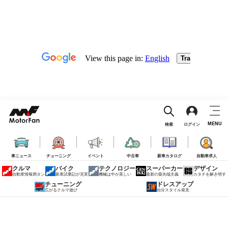
MENU
検索
ログイン
車ニュース
チューニング
イベント
中古車
新車カタログ
自動車求人
クルマ
バイク
テクノロジー
スーパーカー
デザイン
自動車情報満タン
新車試乗記が充実
機械は中が美しい
最新の最先端主義
カタチを解き明す
チューニング
ドレスアップ
広がるクルマ遊び
自分スタイル発見