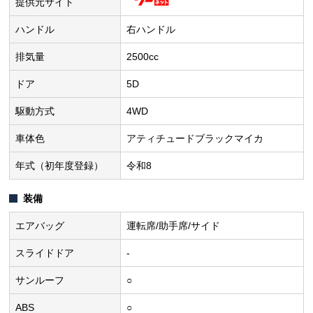
提供元サイト
ハンドル
右ハンドル
排気量
2500cc
ドア
5D
駆動方式
4WD
車体色
アティチュードブラックマイカ
年式（初年度登録）
令和8
装備
エアバッグ
運転席/助手席/サイド
スライドドア
-
サンルーフ
○
ABS
○