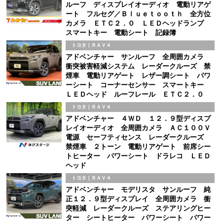
ルーフ ディスプレイオーディオ 電動リアゲ
ート フルセグ／Ｂｌｕｅｔｏｏｔｈ 全方位
カメラ ＥＴＣ２．０ ＬＥＤヘッドランプ
スマートキー 電動シート 記録簿
トヨタ｜ＲＡＶ４
アドベンチャー サンルーフ 全周囲カメラ
衝突被害軽減システム レーダークルーズ 禁
煙車 電動リアゲート レザー調シート パワ
ーシート コーナーセンサー スマートキー
ＬＥＤヘッド ルーフレール ＥＴＣ２．０
トヨタ｜ＲＡＶ４
アドベンチャー ４ＷＤ １２．９型ディスプ
レイオーディオ 全周囲カメラ ＡＣ１００Ｖ
電源 セーフティセンス レーダークルーズ
禁煙車 ２トーン 電動リアゲート 前席シー
トヒーター パワーシート ドラレコ ＬＥＤ
ヘッド
トヨタ｜ＲＡＶ４
アドベンチャー モデリスタ サンルーフ 純
正１２．９型ディスプレイ 全周囲カメラ 衝
突軽減 レーダークルーズ ステアリングヒー
ター シートヒーター パワーシート パワー