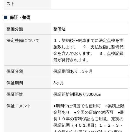
スト
保証・整備
整備分類
整備込
法定整備について
１．契約後〜納車までに法定点検を実
施致します。 ２．支払総額に整備代
金を含んでおります。 ３．点検記録
簿が発行されます。
保証分類
保証期間あり：3ヶ月
保証期間
3ヶ月
保証距離
保証距離制限あり3000km
保証コメント
●期間中は何度でも使用可 ※累積上限
金額あり ●全国の店舗で対応可 ●最
長１０年の有料保証もご用意。充実の
保証範囲（４０１項目）１・２・３・
１０年からお選びいただけます※車両