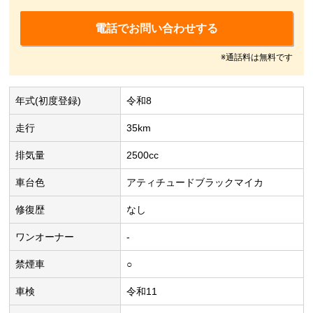
電話でお問い合わせする
※通話料は無料です
年式(初度登録)
令和8
走行
35km
排気量
2500cc
車台色
アティチュードブラックマイカ
修復歴
なし
ワンオーナー
-
禁煙車
○
車検
令和11