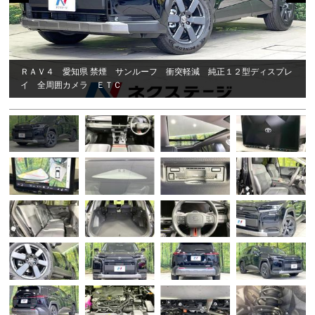
ＲＡＶ４ 愛知県 禁煙 サンルーフ 衝突軽減 純正１２型ディスプレ
イ 全周囲カメラ ＥＴＣ