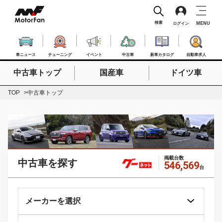
検索
MENU
ログイン
車ニュース
チューニング
イベント
中古車
新車カタログ
自動車求人
中古車トップ
国産車
ドイツ車
検索したいキーワードを入力
検索
TOP
中古車トップ
掲載台数
中古車を探す
546,569
台