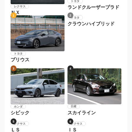
トヨタ
レクサス
ランドクルーザープラド
ＮＸ
1
2
トヨタ
クラウンハイブリッド
トヨタ
プリウス
3
4
日産
ホンダ
スカイライン
シビック
5
6