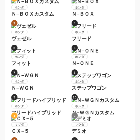
7
8
トヨタ
トヨタ
ＲＡＶ４
ライズ
9
10
トヨタ
トヨタ
ハリアー
ヴェルファイア
1
2
日産
日産
セレナ
デイズ
3
4
日産
日産
ルークス
ノート
5
6
日産
日産
デイズルークス
エクストレイル
7
8
日産
日産
モコ
リーフ