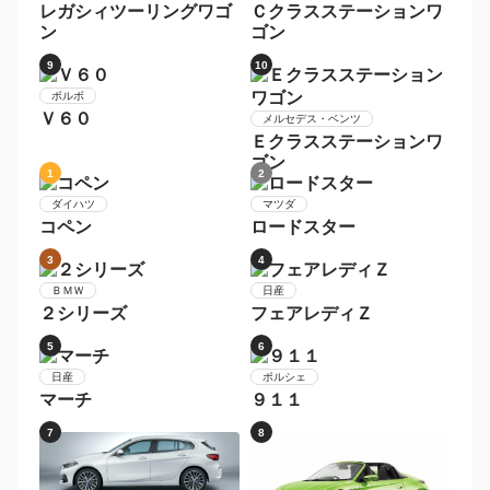
マツダ
ＲＸ−８
1
2
スバル
レヴォーグ
ＭＩＮＩ
ＭＩＮＩ
3
4
ホンダ
ＢＭＷ
シャトル
３シリーズ
5
6