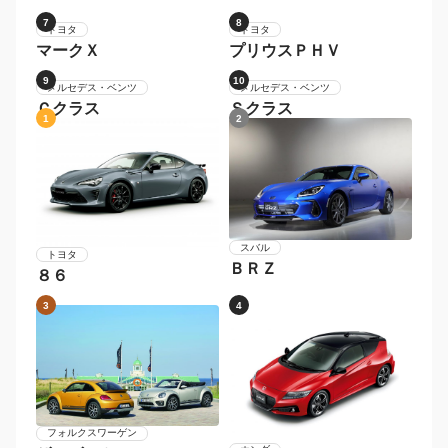
レクサス
レクサス
ＬＳ
ＩＳ
7
8
トヨタ
トヨタ
マークＸ
プリウスＰＨＶ
9
10
メルセデス・ベンツ
Ｃクラス