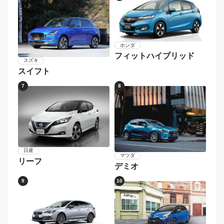
ホンダ
フィットハイブリッド
スズキ
スイフト
7
8
日産
マツダ
リーフ
デミオ
9
10