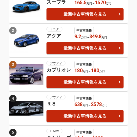
マーチ
９１１
7
8
ホンダ
Ｓ６６０
ＢＭＷ
１シリーズ
9
日産
シルビア
Motor-Fan 注目の車種