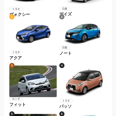
日産
トヨタ
デイズ
ヴォクシー
1
2
日産
トヨタ
ノート
アクア
3
4
ホンダ
トヨタ
フィット
パッソ
5
6