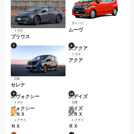
メーカー別 人気車種
1
2
ダイハツ
タント
ホンダ
Ｎ−ＢＯＸカスタム
3
4
ホンダ