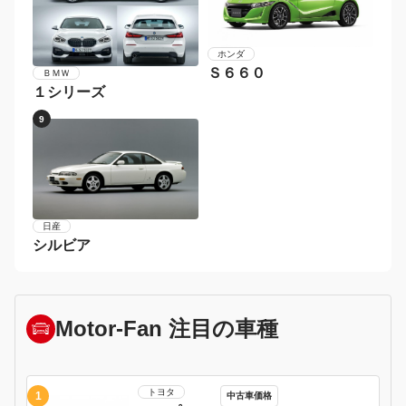
トヨタ
ＢＭＷ
カローラフィールダー
５シリーズ
7
8
スバル
メルセデス・ベンツ
レガシィツーリングワゴ
Ｃクラスステーションワ
ン
ゴン
9
10
ボルボ
メルセデス・ベンツ
Ｖ６０
Ｅクラスステーションワ
ゴン
1
2
ダイハツ
マツダ
コペン
ロードスター
3
4
ＢＭＷ
日産
２シリーズ
フェアレディＺ
5
6
日産
ポルシェ