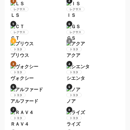
スズキ
Ｎ−ＢＯＸ
ハスラー
5
6
ダイハツ
ムーヴ
トヨタ
プリウス
7
8
トヨタ
アクア
日産
セレナ
9
10
トヨタ
ヴォクシー
日産
デイズ