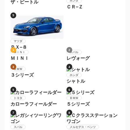
メルセデス・ベンツ
Ｓクラス
1
2
スバル
トヨタ
ＢＲＺ
８６
3
4
フォルクスワーゲン
ホンダ
ザ・ビートル
ＣＲ−Ｚ
5