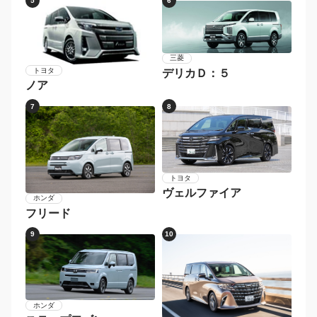
5
6
三菱
トヨタ
デリカＤ：５
ノア
7
8
トヨタ
ヴェルファイア
ホンダ
フリード
9
10
ホンダ