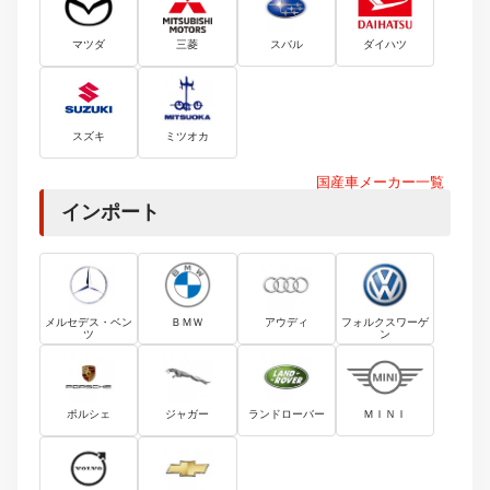
マツダ
三菱
スバル
ダイハツ
スズキ
ミツオカ
国産車メーカー一覧
インポート
メルセデス・ベン
ＢＭＷ
アウディ
フォルクスワーゲ
ツ
ン
ポルシェ
ジャガー
ランドローバー
ＭＩＮＩ