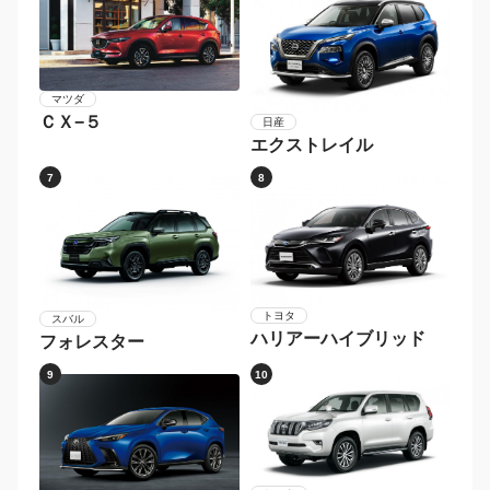
マツダ
ＣＸ−５
日産
エクストレイル
7
8
トヨタ
スバル
ハリアーハイブリッド
フォレスター
9
10