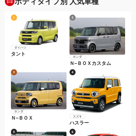
ボディタイプ別 人気車種
1
2
ダイハツ
タント
ホンダ
Ｎ−ＢＯＸカスタム
3
4
ホンダ
スズキ
Ｎ−ＢＯＸ
ハスラー
5
6