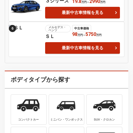
トヨタ
1
中古車価格
スープラ
165.5
1570
万円
～
万円
最新中古車情報を見る
トヨタ
2
中古車価格
アクア
9.2
349.8
万円
～
万円
最新中古車情報を見る
アウディ
3
中古車価格
カブリオレ
180
180
万円
～
万円
最新中古車情報を見る
アウディ
4
中古車価格
Ｒ８
638
2578
万円
～
万円