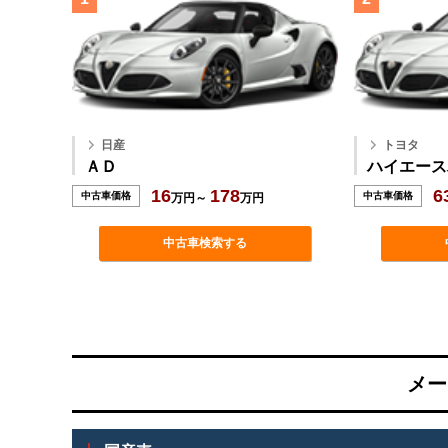
日産
トヨタ
ＡＤ
ハイエース
16
178
6
中古車価格
中古車価格
万円～
万円
中古車検索する
メー