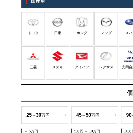
国産車
トヨタ
日産
ホンダ
マツダ
スバ
光岡自
三菱
スズキ
ダイハツ
レクサス
価
25
30
45
50
90
～
万円
～
万円
～ 5万円
5万円 ～ 10万円
10万