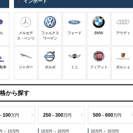
インポート
ル
メルセデ
フォルクス
フォード
BMW
アウディ
ス・ベンツ
ワーゲン
動車
ジャガー
ボルボ
ミニ
フィアット
ポルシェ
格から探す
100
250
300
500
600
～
万円
～
万円
～
万円
円 ～ 15万円
15万円 ～ 20万円
20万円 ～ 25万円