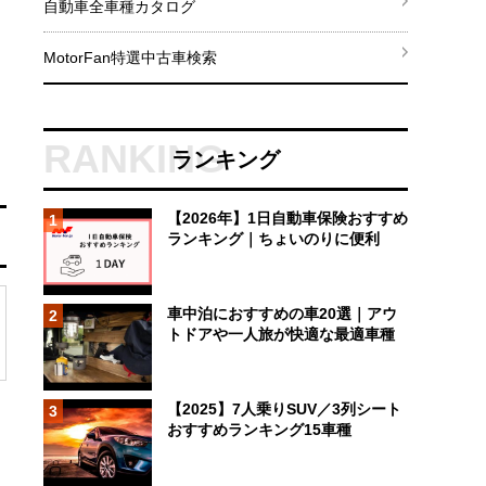
自動車全車種カタログ
MotorFan特選中古車検索
ランキング
【2026年】1日自動車保険おすすめ
1
ランキング｜ちょいのりに便利
車中泊におすすめの車20選｜アウ
2
トドアや一人旅が快適な最適車種
【2025】7人乗りSUV／3列シート
3
おすすめランキング15車種