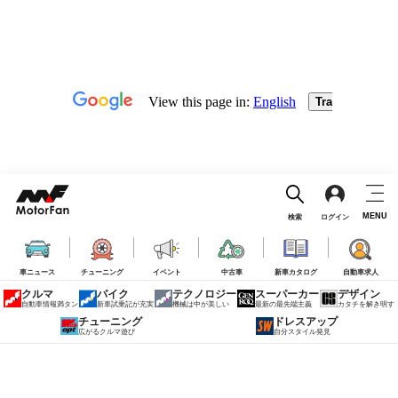
MENU
検索
ログイン
車ニュース
チューニング
イベント
中古車
新車カタログ
自動車求人
クルマ
バイク
テクノロジー
スーパーカー
デザイン
自動車情報満タン
新車試乗記が充実
機械は中が美しい
最新の最先端主義
カタチを解き明す
チューニング
ドレスアップ
広がるクルマ遊び
自分スタイル発見