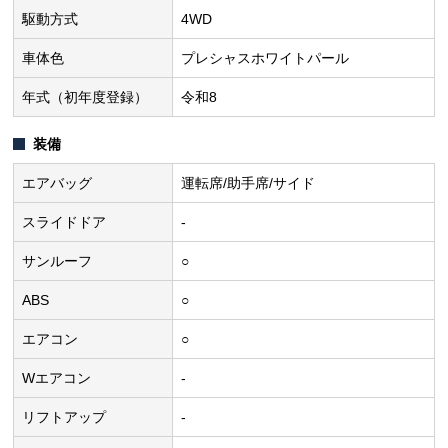
駆動方式
4WD
車体色
プレシャスホワイトパール
年式（初年度登録）
令和8
装備
エアバッグ
運転席/助手席/サイド
スライドドア
-
サンルーフ
○
ABS
○
エアコン
○
Wエアコン
-
リフトアップ
-