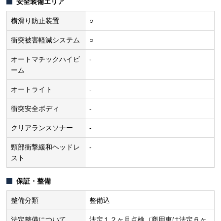
安全装備エリア
横滑り防止装置
○
衝突被害軽減システム
○
オートマチックハイビ
-
ーム
オートライト
-
衝突安全ボディ
-
クリアランスソナー
-
頸部衝撃緩和ヘッドレ
-
スト
保証・整備
整備分類
整備込
法定整備について
法定１２ヶ月点検（商用車は法定６ヶ