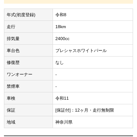
年式(初度登録)
令和8
走行
18km
排気量
2400cc
車台色
プレシャスホワイトパール
修復歴
なし
ワンオーナー
-
禁煙車
-
車検
令和11
保証
[保証付]：12ヶ月・走行無制限
地域
神奈川県