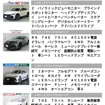
トヨタ｜クラウンクロスオーバー
Ｚ パノラミックビューモニター ブラインド
スポットモニター ヘッドアップディスプレ
イ シートヒーター／ベンチレーター ステア
リングヒーター デジタルインナーミラー ア
ドバンストパーク アドバンスドドライブ
トヨタ｜クラウンクロスオーバー
ＲＳ ＴＨＥ ７０ｔｈ ＡＣ１００Ｖ電源
ドラレコ パノラマルーフ ４ＷＤ アルミホ
イール キーレス ミュージックプレイヤー接
続可 メモリーナビ 盗難防止装置 電動シー
ト 革シート ＬＥＤヘッドランプ Ｗエアコ
ン
トヨタ｜クラウンクロスオーバー
Ｚ １オーナー フルセグＴＶ クルーズコン
トロール Ｂカメラ ＡＷ ドライブレコーダ
ー ＬＥＤヘッドランプ ＡＣ１００Ｖ電源
スマートキー Ｐシート メモリーナビ ＥＴ
Ｃ ４ＷＤ オートエアコン 革Ｓ
トヨタ｜クラウンクロスオーバー
Ｚ ＴＨＥ ７０ｔｈ サンルーフ 衝突被害
軽減ブレーキ ＥＴＣ 本革 アルミホイー