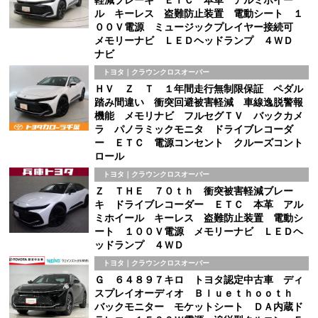
ル キーレス 盗難防止装置 電動シート １
００Ｖ電源 ミュージックプレイヤー接続可
メモリーナビ ＬＥＤヘッドランプ ４ＷＤ
ナビ
トヨタ｜クラウンクロスオーバー
ＨＶ Ｚ Ｔ １年間走行無制限保証 ペダル
踏み間違い 衝突回避被害軽減 車線逸脱警報
機能 メモリナビ フルセグＴＶ バックカメ
ラ パノラミックモニタ ドライブレコーダ
ー ＥＴＣ 電源コンセント クルーズコント
ロール
トヨタ｜クラウンクロスオーバー
Ｚ ＴＨＥ ７０ｔｈ 衝突被害軽減ブレー
キ ドライブレコーダー ＥＴＣ 本革 アル
ミホイール キーレス 盗難防止装置 電動シ
ート １００Ｖ電源 メモリーナビ ＬＥＤヘ
ッドランプ ４ＷＤ
トヨタ｜クラウンクロスオーバー
Ｇ ６４８９７キロ トヨタ認定中古車 ディ
スプレイオーディオ Ｂｌｕｅｔｈｏｏｔｈ
バックモニター モケットシート ＤＡ内蔵ド