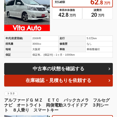
62
.8
支払総額
万円
車両本体価格
諸費用
42.8
20
万円
万円
年式(初度登録)
2006年
走行
5.0万km
排気量
3000cc
修復歴
なし
地域
大阪府
車検
車検整備付
保証
保証有。 [保証付]：1ヶ月・1000km
中古車の状態を確認する
在庫確認・見積もりを依頼する
トヨタ
アルファードＧ ＭＺ ＥＴＣ バックカメラ フルセグ
ナビ オートライト 両側電動スライドドア ３列シー
ト ８人乗り スマートキー