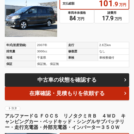
101
.9
支払総額
万円
車両本体価格
諸費用
84
17.9
万円
万円
年式(初度登録)
2007年
走行
2.6万km
排気量
3000cc
修復歴
なし
地域
千葉県
車検
車検整備付
保証
保証無。 保証無
中古車の状態を確認する
在庫確認・見積もりを依頼する
トヨタ
アルファードＧ ＦＯＣＳ リノタクミＲＢ ４ＷＤ キ
ャンピングカー・ベッドキッド・シングルサブバッテリ
ー・走行充電器・外部充電器・インバーター３５０Ｗ