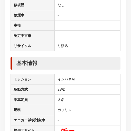
修復歴
なし
禁煙車
-
車検
認定中古車
-
リサイクル
リ済込
基本情報
ミッション
インパネAT
駆動方式
2WD
乗車定員
８名
燃料
ガソリン
エコカー減税対象車
-
提供元サイト