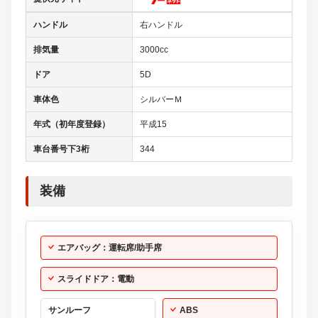
ハンドル
右ハンドル
排気量
3000cc
ドア
5D
車体色
シルバーＭ
年式（初年度登録）
平成15
車台番号下3桁
344
装備
エアバッグ：運転席/助手席
スライドドア：電動
サンルーフ
ABS