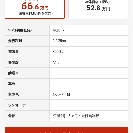
66
本体価格（税込）
.6
52
.8
万円
万円
（諸費用19.8万円を含む）
年式(初度登録)
平成15
走行距離
8.8万km
排気量
3000cc
修復歴
なし
禁煙車
-
車検
車体色
シルバーＭ
ワンオーナー
-
保証
[保証付]：3ヶ月・走行無制限