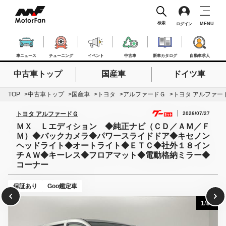
検索
MENU
ログイン
車ニュース
チューニング
イベント
中古車
新車カタログ
自動車求人
中古車トップ
国産車
ドイツ車
検索したいキーワードを入力
検索
TOP
中古車トップ
国産車
トヨタ
アルファードＧ
トヨタ アルファー
2026/07/27
トヨタ アルファードＧ
ＭＸ Ｌエディション ◆純正ナビ（ＣＤ／ＡＭ／Ｆ
Ｍ）◆バックカメラ◆パワースライドドア◆キセノン
ヘッドライト◆オートライト◆ＥＴＣ◆社外１８イン
チＡＷ◆キーレス◆フロアマット◆電動格納ミラー◆
コーナー
保証あり
Goo鑑定車
1
/
80