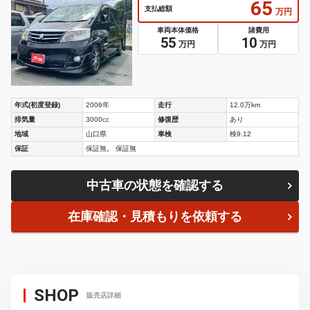
65
支払総額
万円
車両本体価格
諸費用
55
10
万円
万円
年式(初度登録)
2006年
走行
12.0万km
排気量
3000cc
修復歴
あり
地域
山口県
車検
検9.12
保証
保証無。 保証無
中古車の状態を確認する
在庫確認・見積もりを依頼する
SHOP
販売店詳細