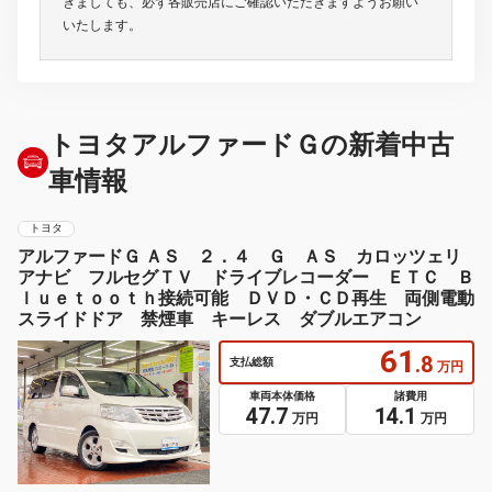
きましても、必ず各販売店にご確認いただきますようお願い
いたします。
トヨタアルファードＧの新着中古
車情報
トヨタ
アルファードＧ ＡＳ ２．４ Ｇ ＡＳ カロッツェリ
アナビ フルセグＴＶ ドライブレコーダー ＥＴＣ Ｂ
ｌｕｅｔｏｏｔｈ接続可能 ＤＶＤ・ＣＤ再生 両側電動
スライドドア 禁煙車 キーレス ダブルエアコン
61
.8
支払総額
万円
車両本体価格
諸費用
47.7
14.1
万円
万円