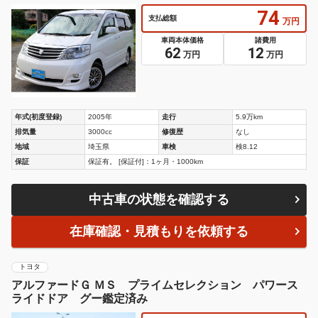
社外１７インチ マフラー ＡＢＳ エアバック ＡＦＳ
74
支払総額
万円
車両本体価格
諸費用
62
12
万円
万円
年式(初度登録)
2005年
走行
5.9万km
排気量
3000cc
修復歴
なし
地域
埼玉県
車検
検8.12
保証
保証有。 [保証付]：1ヶ月・1000km
中古車の状態を確認する
在庫確認・見積もりを依頼する
トヨタ
アルファードＧ ＭＳ プライムセレクション パワース
ライドドア グー鑑定済み