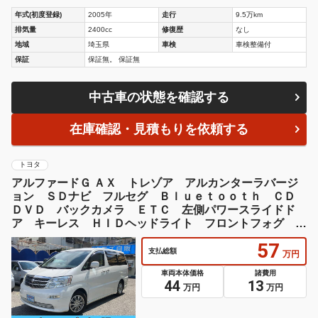
年式(初度登録)
2005年
走行
9.5万km
排気量
2400cc
修復歴
なし
地域
埼玉県
車検
車検整備付
保証
保証無。 保証無
中古車の状態を確認する
在庫確認・見積もりを依頼する
トヨタ
アルファードＧ ＡＸ トレゾア アルカンターラバージ
ョン ＳＤナビ フルセグ Ｂｌｕｅｔｏｏｔｈ ＣＤ
ＤＶＤ バックカメラ ＥＴＣ 左側パワースライドド
ア キーレス ＨＩＤヘッドライト フロントフォグ オ
ートライト 社外アルミホイール
57
支払総額
万円
車両本体価格
諸費用
44
13
万円
万円