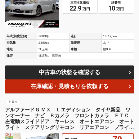
車両本体価格
諸費用
22.9
10
万円
万円
年式(初度登録)
2003年
走行
14.4万km
排気量
2400cc
修復歴
あり
地域
埼玉県
車検
検8.9
保証
保証無。 保証無
中古車の状態を確認する
在庫確認・見積もりを依頼する
トヨタ
アルファードＧ ＭＸ Ｌエディション タイヤ新品 ワ
ンオーナー ナビ Ｂカメラ フロントカメラ ＥＴＣ
左電動スライドドア キーレス オートエアコン オート
ライト ステアリングリモコン リアエアコン プライバ
シーガラス Ｗエアバッグ