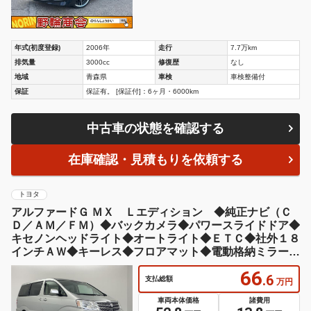
年式(初度登録)
2006年
走行
7.7万km
排気量
3000cc
修復歴
なし
地域
青森県
車検
車検整備付
保証
保証有。 [保証付]：6ヶ月・6000km
中古車の状態を確認する
在庫確認・見積もりを依頼する
トヨタ
アルファードＧ ＭＸ Ｌエディション ◆純正ナビ（Ｃ
Ｄ／ＡＭ／ＦＭ）◆バックカメラ◆パワースライドドア◆
キセノンヘッドライト◆オートライト◆ＥＴＣ◆社外１８
インチＡＷ◆キーレス◆フロアマット◆電動格納ミラー◆
コーナー
66
.6
支払総額
万円
車両本体価格
諸費用