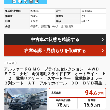
年式(初度登録)
2005年
走行
12.8万km
排気量
2400cc
修復歴
なし
地域
大阪府
車検
検9.10
保証
保証有。 [保証付]：6ヶ月・走行無制限
中古車の状態を確認する
在庫確認・見積もりを依頼する
トヨタ
アルファードＧ ＭＳ プライムセレクション ４ＷＤ
ＥＴＣ ナビ 両側電動スライドドア オートライト Ｈ
ＩＤ 電動リアゲート スマートキー 電動格納ミラー
３列シート ＡＴ アルミホイール ＣＤ ＤＶＤ再生
ミュージックプレイヤー接続可
94
.6
支払総額
万円
車両本体価格
諸費用
78
16.6
万円
万円