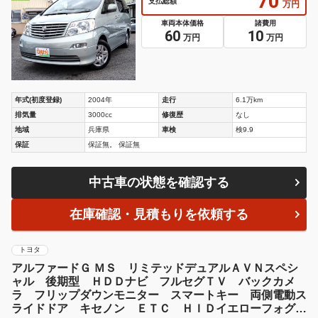
70
支払総額
万円
車両本体価格
諸費用
60
10
万円
万円
年式(初度登録)
2004年
走行
6.1万km
排気量
3000cc
修復歴
なし
地域
兵庫県
車検
検9.9
保証
保証無。 保証無
中古車の状態を確認する
在庫確認・見積もりを依頼する
トヨタ
アルファードＧ ＭＳ リミテッドデュアルＡＶＮスペシ
ャル 後期型 ＨＤＤナビ フルセグＴＶ バックカメ
ラ フリップダウンモニター スマートキー 両側電動ス
ライドドア キセノン ＥＴＣ ＨＩＤイエローフォグ