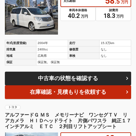
58
.5
支払総額
万円
車両本体価格
諸費用
40.2
18.3
万円
万円
年式(初度登録)
2004年
走行
15.3万km
排気量
2400cc
修復歴
なし
地域
広島県
車検
なし
保証
保証無。 保証無
中古車の状態を確認する
在庫確認・見積もりを依頼する
トヨタ
アルファードＧ ＭＳ メモリーナビ ワンセグＴＶ リ
アカメラ ＨＩＤヘッドライト 片側パワスラ 純正１７
インチアルミ ＥＴＣ ２列目リフトアップシート