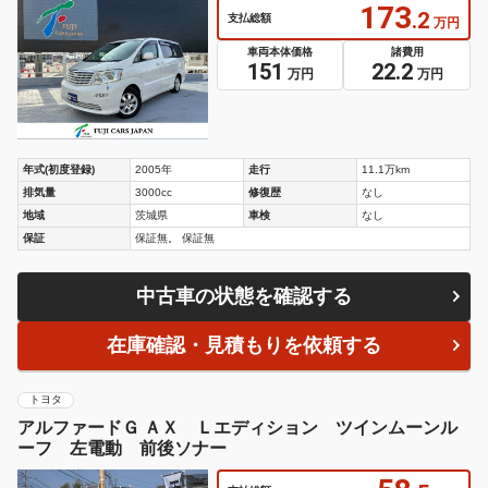
173
.2
支払総額
万円
車両本体価格
諸費用
151
22.2
万円
万円
年式(初度登録)
2005年
走行
11.1万km
排気量
3000cc
修復歴
なし
地域
茨城県
車検
なし
保証
保証無。 保証無
中古車の状態を確認する
在庫確認・見積もりを依頼する
トヨタ
アルファードＧ ＡＸ Ｌエディション ツインムーンル
ーフ 左電動 前後ソナー