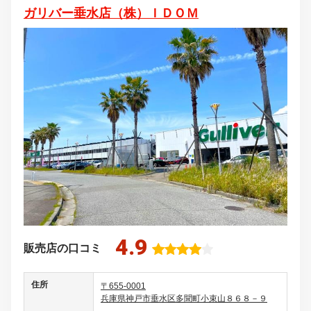
ガリバー垂水店（株）ＩＤＯＭ
4.9
販売店の口コミ
住所
〒655-0001
兵庫県神戸市垂水区多聞町小束山８６８－９