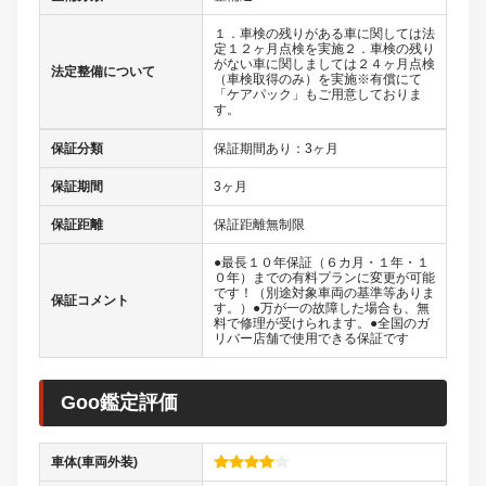
１．車検の残りがある車に関しては法
定１２ヶ月点検を実施２．車検の残り
がない車に関しましては２４ヶ月点検
法定整備について
（車検取得のみ）を実施※有償にて
「ケアパック」もご用意しておりま
す。
保証分類
保証期間あり：3ヶ月
保証期間
3ヶ月
保証距離
保証距離無制限
●最長１０年保証（６カ月・１年・１
０年）までの有料プランに変更が可能
です！（別途対象車両の基準等ありま
保証コメント
す。）●万が一の故障した場合も、無
料で修理が受けられます。●全国のガ
リバー店舗で使用できる保証です
Goo鑑定評価
車体(車両外装)