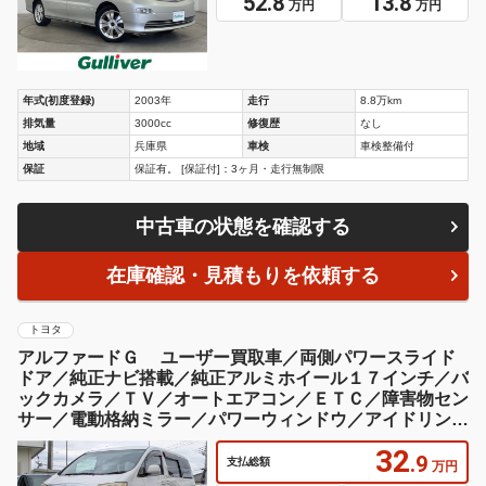
52.8
13.8
万円
万円
年式(初度登録)
2003年
走行
8.8万km
排気量
3000cc
修復歴
なし
地域
兵庫県
車検
車検整備付
保証
保証有。 [保証付]：3ヶ月・走行無制限
中古車の状態を確認する
在庫確認・見積もりを依頼する
トヨタ
アルファードＧ ユーザー買取車／両側パワースライド
ドア／純正ナビ搭載／純正アルミホイール１７インチ／バ
ックカメラ／ＴＶ／オートエアコン／ＥＴＣ／障害物セン
サー／電動格納ミラー／パワーウィンドウ／アイドリング
ストップ
32
.9
支払総額
万円