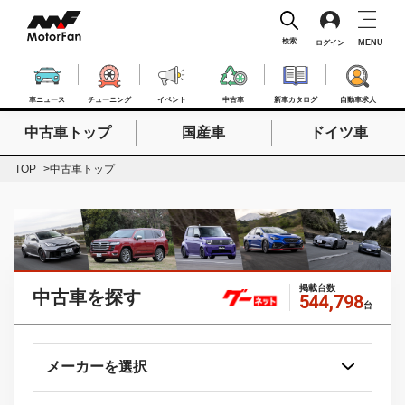
検索
MENU
ログイン
車ニュース
チューニング
イベント
中古車
新車カタログ
自動車求人
中古車トップ
国産車
ドイツ車
検索したいキーワードを入力
検索
TOP
中古車トップ
掲載台数
中古車を探す
544,798
台