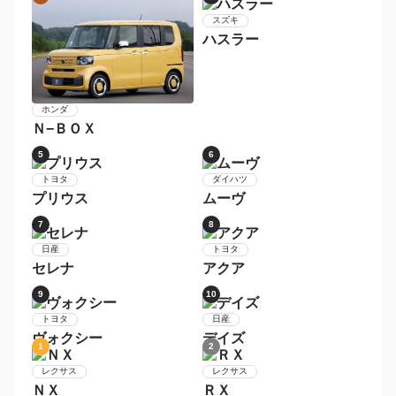
1
2
ダイハツ
タント
ホンダ
Ｎ−ＢＯＸカスタム
3
4
スズキ
ハスラー
ホンダ
Ｎ−ＢＯＸ
5
6
トヨタ
ダイハツ