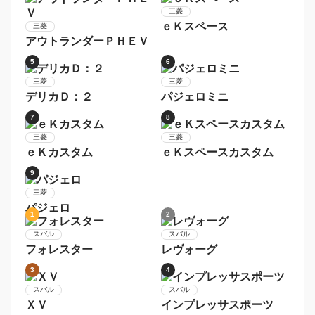
フレア
キャロル
9
10
マツダ
アクセラスポーツ
マツダ
フレアワゴンカスタムス
タイル
1
2
三菱
三菱
デリカＤ：５
ｅＫワゴン
3
4
三菱
ｅＫスペース
三菱
アウトランダーＰＨＥＶ
5
6
三菱
三菱
デリカＤ：２
パジェロミニ
7
8
三菱
三菱