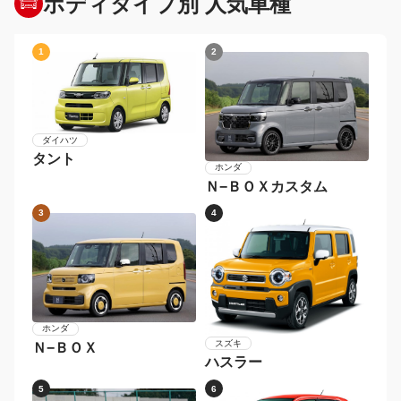
ボディタイプ別 人気車種
1
2
ダイハツ
タント
ホンダ
Ｎ−ＢＯＸカスタム
3
4
ホンダ
スズキ
Ｎ−ＢＯＸ
ハスラー
5
6