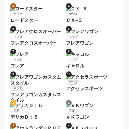
フリード
Ｎ−ＯＮＥ
7
8
ホンダ
ホンダ
Ｎ−ＷＧＮ
ステップワゴン
9
10
ホンダ
ホンダ
フリードハイブリッド
Ｎ−ＷＧＮカスタム
1
2
マツダ
マツダ
ＣＸ−５
デミオ
3
4
マツダ
マツダ
ロードスター
ＣＸ−３
5
6
マツダ
マツダ
フレアクロスオーバー
フレアワゴン
7
8
マツダ
マツダ