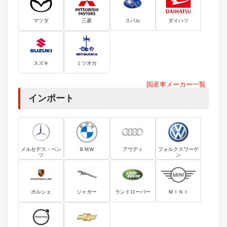
マツダ
三菱
スバル
ダイハツ
スズキ
ミツオカ
国産車メーカー一覧
インポート
メルセデス・ベン
ＢＭＷ
アウディ
フォルクスワーゲ
ツ
ン
ポルシェ
ジャガー
ランドローバー
ＭＩＮＩ