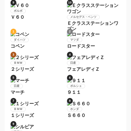
３シリーズ
シャトル
5
6
トヨタ
ＢＭＷ
カローラフィールダー
５シリーズ
7
8
スバル
メルセデス・ベンツ
レガシィツーリングワゴ
Ｃクラスステーションワ
ン
ゴン
9
10
ボルボ
Ｖ６０
メルセデス・ベンツ
Ｅクラスステーションワ
ゴン
1
2
ダイハツ
マツダ
コペン
ロードスター
3
4