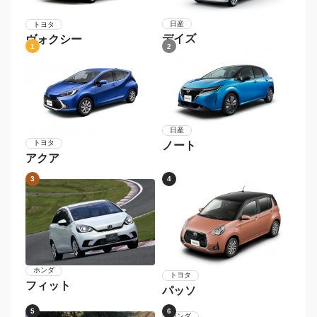
日産
トヨタ
デイズ
ヴォクシー
1
2
日産
トヨタ
ノート
アクア
3
4
ホンダ
トヨタ
フィット
パッソ
5
6
ホンダ