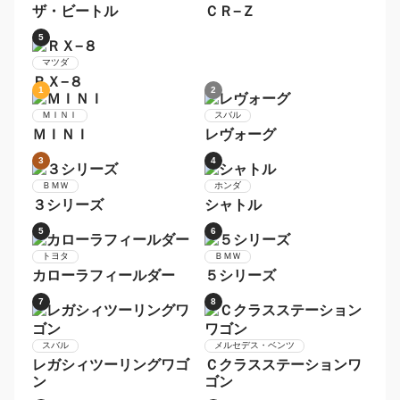
7
8
トヨタ
メルセデス・ベンツ
マークＸ
Ｃクラス
9
10
トヨタ
メルセデス・ベンツ
プリウスＰＨＶ
Ｓクラス
1
2
トヨタ
スバル
８６
ＢＲＺ
3
4
フォルクスワーゲン
ホンダ
ザ・ビートル
ＣＲ−Ｚ
5
マツダ
ＲＸ−８
1
2
ＭＩＮＩ
スバル
ＭＩＮＩ
レヴォーグ
3
4
ＢＭＷ
ホンダ