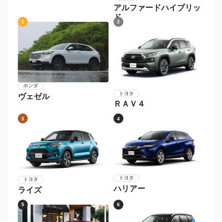
ステップワゴン
トヨタ
アルファードハイブリッ
ド
1
2
ホンダ
トヨタ
ヴェゼル
ＲＡＶ４
3
4
トヨタ
トヨタ
ハリアー
ライズ
5
6