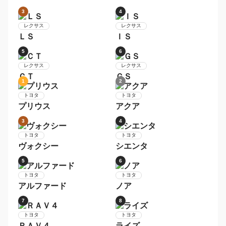
プリウス
ムーヴ
7
8
日産
トヨタ
セレナ
アクア
9
10
トヨタ
日産
ヴォクシー
デイズ
1
2
レクサス
レクサス
ＮＸ
ＲＸ
3
4
レクサス
レクサス
ＬＳ
ＩＳ
5
6
レクサス
レクサス
ＣＴ
ＧＳ
1
2
トヨタ
トヨタ
プリウス
アクア