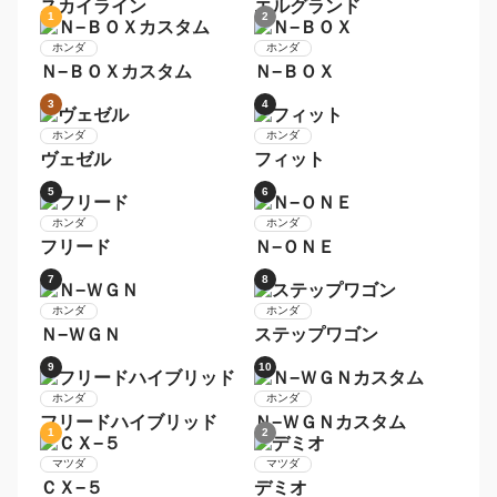
ルークス
ノート
5
6
日産
日産
デイズルークス
エクストレイル
7
8
日産
日産
モコ
リーフ
9
10
日産
日産
スカイライン
エルグランド
1
2
ホンダ
ホンダ
Ｎ−ＢＯＸカスタム
Ｎ−ＢＯＸ
3
4
ホンダ
ホンダ
ヴェゼル
フィット
5
6
ホンダ
ホンダ