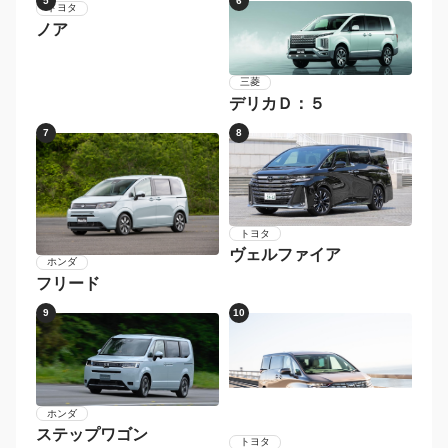
5
6
三菱
トヨタ
デリカＤ：５
ノア
7
8
トヨタ
ヴェルファイア
ホンダ
フリード
9
10
ホンダ