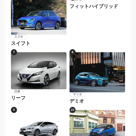
フィットハイブリッド
スズキ
スイフト
7
8
日産
マツダ
リーフ
デミオ
9
10