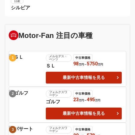
ＢＭＷ
日産
２シリーズ
フェアレディＺ
5
6
日産
ポルシェ
マーチ
９１１
7
8
ＢＭＷ
ホンダ
１シリーズ
Ｓ６６０
9
日産
シルビア
Motor-Fan 注目の車種
メルセデス・
1
中古車価格
ベンツ
98
5750