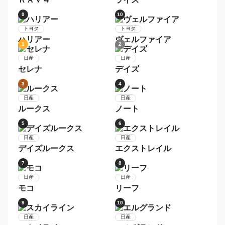
3
4
トヨタ
トヨタ
ヴォクシー
シエンタ
5
6
トヨタ
トヨタ
アルファード
ノア
7
8
トヨタ
トヨタ
ＲＡＶ４
ライズ
9
10
トヨタ
トヨタ
ハリアー
ヴェルファイア
1
2
日産
日産
セレナ
デイズ
3
4
日産
日産