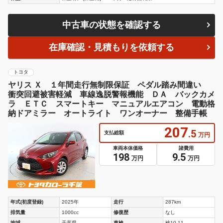
中古車の状態を確認する
在庫確認・見積もりを依頼する
トヨタ
ヤリス Ｘ １年間走行無制限保証 ペダル踏み間違い
衝突回避被害軽減 車線逸脱警報機能 ＤＡ バックカメ
ラ ＥＴＣ スマートキー マニュアルエアコン 電動格
納ドアミラー オートライト ワンオーナー 整備手帳
207
.5
支払総額
万円
車両本体価格
諸費用
198
9.5
万円
万円
年式(初度登録)
2025年
走行
287km
排気量
1000cc
修復歴
なし
地域
千葉県
車検
検10.11