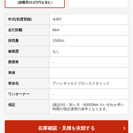
（諸費用19.8万円を含む）
年式(初度登録)
令和7
走行距離
6km
排気量
1500cc
修復歴
なし
禁煙車
-
車検
車体色
アバンギャルドブロンズメタリック
ワンオーナー
-
保証
[保証付]：36ヶ月・60000km ※いずれか早い
時期が保証適用の条件となります。
在庫確認・見積を依頼する