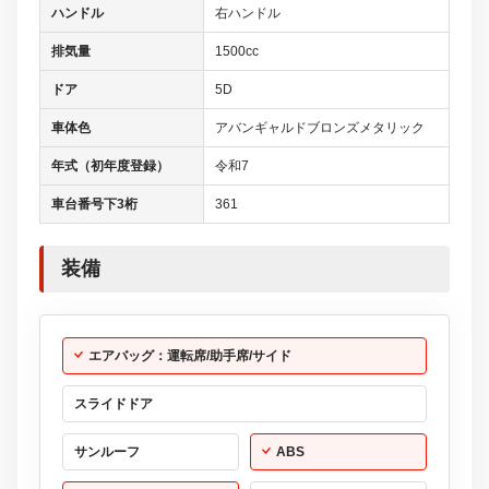
ハンドル
右ハンドル
排気量
1500cc
ドア
5D
車体色
アバンギャルドブロンズメタリック
年式（初年度登録）
令和7
車台番号下3桁
361
装備
エアバッグ：運転席/助手席/サイド
スライドドア
サンルーフ
ABS