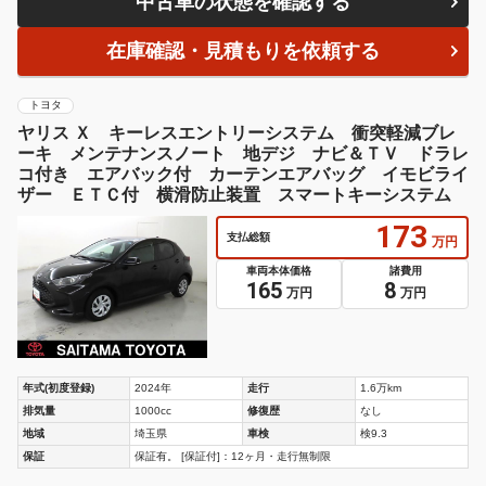
中古車の状態を確認する
在庫確認・見積もりを依頼する
トヨタ
ヤリス Ｘ キーレスエントリーシステム 衝突軽減ブレ
ーキ メンテナンスノート 地デジ ナビ＆ＴＶ ドラレ
コ付き エアバック付 カーテンエアバッグ イモビライ
ザー ＥＴＣ付 横滑防止装置 スマートキーシステム
173
支払総額
万円
車両本体価格
諸費用
165
8
万円
万円
年式(初度登録)
2024年
走行
1.6万km
排気量
1000cc
修復歴
なし
地域
埼玉県
車検
検9.3
保証
保証有。 [保証付]：12ヶ月・走行無制限