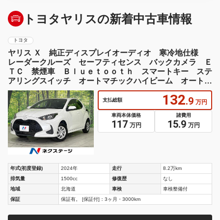
トヨタヤリスの新着中古車情報
トヨタ
ヤリス Ｘ 純正ディスプレイオーディオ 寒冷地仕様
レーダークルーズ セーフティセンス バックカメラ Ｅ
ＴＣ 禁煙車 Ｂｌｕｅｔｏｏｔｈ スマートキー ステ
アリングスイッチ オートマチックハイビーム オートラ
イト
132
.9
支払総額
万円
車両本体価格
諸費用
117
15.9
万円
万円
年式(初度登録)
2024年
走行
8.2万km
排気量
1500cc
修復歴
なし
地域
北海道
車検
車検整備付
保証
保証有。 [保証付]：3ヶ月・3000km