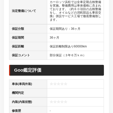
カーロッツ浜松では全車定期点検整備
を実施。整備費用は車体価格に含まれ
ております。（約６０項目の点検整備
法定整備について
をし、オイルなどの消耗部品も事前交
換）併設サービス工場で徹底整備致し
ます。
保証分類
保証期間あり：36ヶ月
保証期間
36ヶ月
保証距離
保証距離制限あり60000km
保証コメント
部分保証（３年６万ｋｍ）
Goo鑑定評価
車体(車両外装)
機関判定
内装(内装状態)
修復歴
-