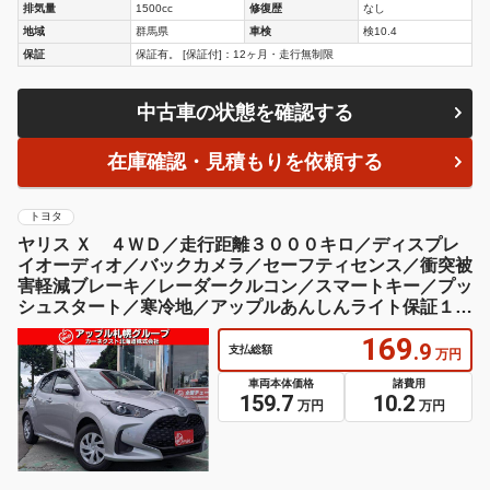
排気量
1500cc
修復歴
なし
地域
群馬県
車検
検10.4
保証
保証有。 [保証付]：12ヶ月・走行無制限
中古車の状態を確認する
在庫確認・見積もりを依頼する
トヨタ
ヤリス Ｘ ４ＷＤ／走行距離３０００キロ／ディスプレ
イオーディオ／バックカメラ／セーフティセンス／衝突被
害軽減ブレーキ／レーダークルコン／スマートキー／プッ
シュスタート／寒冷地／アップルあんしんライト保証１年
付
169
.9
支払総額
万円
車両本体価格
諸費用
159.7
10.2
万円
万円