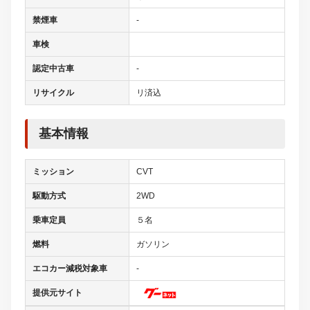
禁煙車
-
車検
認定中古車
-
リサイクル
リ済込
基本情報
ミッション
CVT
駆動方式
2WD
乗車定員
５名
燃料
ガソリン
エコカー減税対象車
-
提供元サイト