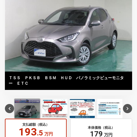
ＴＳＳ ＰＫＳＢ ＢＳＭ ＨＵＤ パノラミックビューモニタ
ー ＥＴＣ
支払総額（税込）
193
本体価格（税込）
.5
179
万円
万円