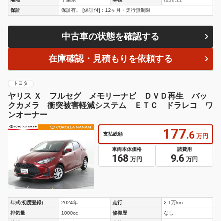
保証
保証有。 [保証付]：12ヶ月・走行無制限
中古車の状態を確認する
在庫確認・見積もりを依頼する
トヨタ
ヤリス Ｘ フルセグ メモリーナビ ＤＶＤ再生 バッ
クカメラ 衝突被害軽減システム ＥＴＣ ドラレコ ワ
ンオーナー
177
.6
支払総額
万円
車両本体価格
諸費用
168
9.6
万円
万円
年式(初度登録)
2024年
走行
2.1万km
排気量
1000cc
修復歴
なし