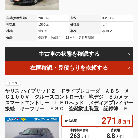
年式(初度登録)
2025年
走行
0.2万km
排気量
1500cc
修復歴
なし
地域
愛知県
車検
検10.2
保証
保証有。 [保証付]：12ヶ月・走行無制限
中古車の状態を確認する
在庫確認・見積もりを依頼する
トヨタ
ヤリス ハイブリッドＺ ドライブレコーダ ＡＢＳ Ａ
Ｃ１００Ｖ クルーズコントロール 地デジ Ｂカメラ
スマートエントリー ＬＥＤヘッド メディアプレイヤー
接続 キーフリー ＥＳＣ 盗難防止装置 記録簿 ＥＴ
Ｃ ワンオーナー
271
.8
支払総額
万円
車両本体価格
諸費用
263
8.8
万円
万円