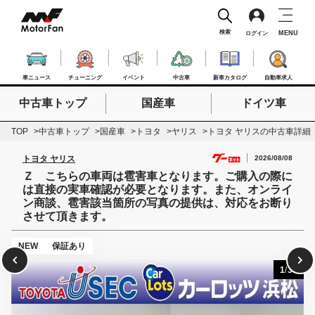
検索
MENU
ログイン
車ニュース
チューニング
イベント
中古車
新車カタログ
自動車求人
中古車トップ
国産車
ドイツ車
検索したいキーワードを入力
検索
TOP
中古車トップ
国産車
トヨタ
ヤリス
トヨタ ヤリスの中古車詳細
2026/08/08
トヨタ ヤリス
Ｚ こちらの車両は雹害車となります。ご購入の際に
は直接の実車確認が必要となります。また、オンライ
ン商談、雹害該当箇所の写真の提供は、対応をお断り
させて頂きます。
NEW
保証あり
1
/
31