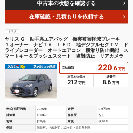
中古車の状態を確認する
在庫確認・見積もりを依頼する
トヨタ
ヤリス Ｇ 助手席エアバッグ 衝突被害軽減ブレーキ
１オーナー ナビＴＶ ＬＥＤ 地デジフルセグＴＶ ド
ライブレコーダー オートエアコン 横滑り防止機能 ス
マートキー＆プッシュスタート 盗難防止 リアカメラ
220
.6
支払総額
万円
車両本体価格
諸費用
212
8.6
万円
万円
年式(初度登録)
2025年
走行
0.9万km
排気量
1000cc
修復歴
なし
地域
群馬県
車検
検10.8
保証
保証有。 [保証付]：12ヶ月・走行無制限