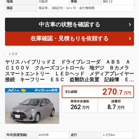
地域
大阪府
車検
検9.12
保証
保証有。 [保証付]：12ヶ月・走行無制限
中古車の状態を確認する
在庫確認・見積もりを依頼する
トヨタ
ヤリス ハイブリッドＺ ドライブレコーダ ＡＢＳ Ａ
Ｃ１００Ｖ クルーズコントロール 地デジ Ｂカメラ
スマートエントリー ＬＥＤヘッド メディアプレイヤー
接続 キーフリー ＥＳＣ 盗難防止装置 記録簿 ＥＴ
Ｃ ワンオーナー
270
.7
支払総額
万円
車両本体価格
諸費用
262
8.7
万円
万円
年式(初度登録)
2025年
走行
1.5万km