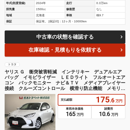
年式(初度登録)
2024年
走行
0.3万km
排気量
1500cc
修復歴
なし
地域
北海道
車検
検9.7
保証
保証有。 [保証付]：12ヶ月・10000km
中古車の状態を確認する
在庫確認・見積もりを依頼する
トヨタ
ヤリス Ｇ 衝突被害軽減 インテリキー デュアルエア
バッグ イモビライザー ＬＥＤライト フルオートエア
コン バックモニター ナビ＆ＴＶ メディアプレイヤー
接続 クルーズコントロール 横滑り防止機能 メモリナ
ビ
175
.6
支払総額
万円
車両本体価格
諸費用
165
10.6
万円
万円