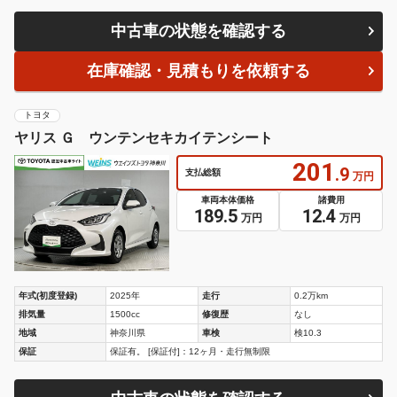
中古車の状態を確認する
在庫確認・見積もりを依頼する
トヨタ
ヤリス Ｇ ウンテンセキカイテンシート
201
.9
支払総額
万円
車両本体価格
諸費用
189.5
12.4
万円
万円
年式(初度登録)
2025年
走行
0.2万km
排気量
1500cc
修復歴
なし
地域
神奈川県
車検
検10.3
保証
保証有。 [保証付]：12ヶ月・走行無制限