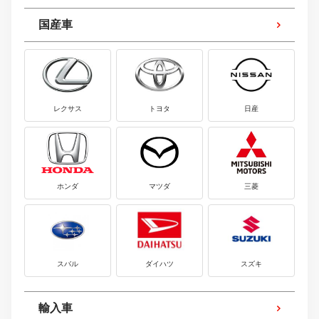
国産車
レクサス
トヨタ
日産
ホンダ
マツダ
三菱
スバル
ダイハツ
スズキ
輸入車