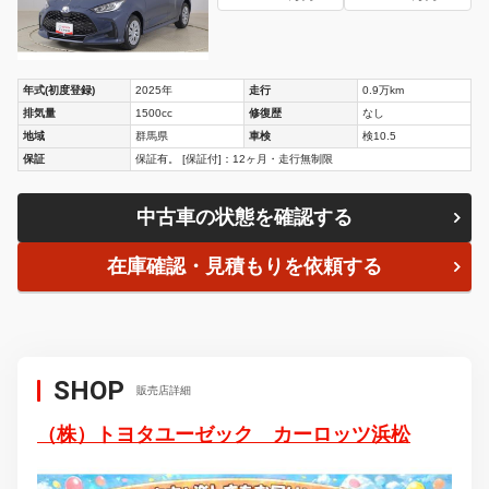
年式(初度登録)
2025年
走行
0.9万km
排気量
1500cc
修復歴
なし
地域
群馬県
車検
検10.5
保証
保証有。 [保証付]：12ヶ月・走行無制限
中古車の状態を確認する
在庫確認・見積もりを依頼する
SHOP
販売店詳細
（株）トヨタユーゼック カーロッツ浜松