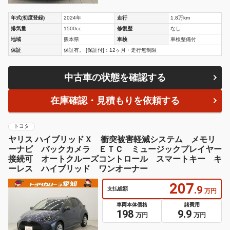
年式(初度登録)
2024年
走行
1.8万km
排気量
1500cc
修復歴
なし
地域
熊本県
車検
車検整備付
保証
保証有。 [保証付]：12ヶ月・走行無制限
中古車の状態を確認する
在庫確認・見積もりを依頼する
トヨタ
ヤリス ハイブリッドＸ 衝突被害軽減システム メモリ
ーナビ バックカメラ ＥＴＣ ミュージックプレイヤー
接続可 オートクルーズコントロール スマートキー キ
ーレス ハイブリッド ワンオーナー
207
.9
支払総額
万円
車両本体価格
諸費用
198
9.9
万円
万円