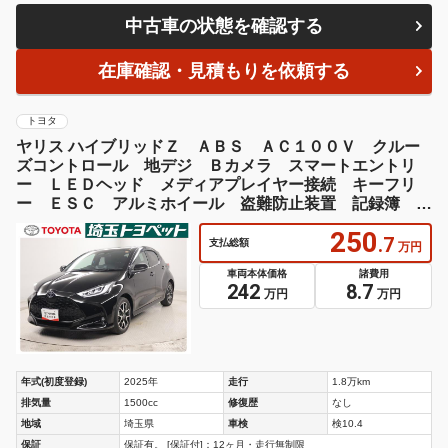
中古車の状態を確認する
在庫確認・見積もりを依頼する
トヨタ
ヤリス ハイブリッドＺ ＡＢＳ ＡＣ１００Ｖ クルー
ズコントロール 地デジ Ｂカメラ スマートエントリ
ー ＬＥＤヘッド メディアプレイヤー接続 キーフリ
ー ＥＳＣ アルミホイール 盗難防止装置 記録簿 Ｅ
ＴＣ ナビ＆ＴＶ
250
.7
支払総額
万円
車両本体価格
諸費用
242
8.7
万円
万円
年式(初度登録)
2025年
走行
1.8万km
排気量
1500cc
修復歴
なし
地域
埼玉県
車検
検10.4
保証
保証有。 [保証付]：12ヶ月・走行無制限