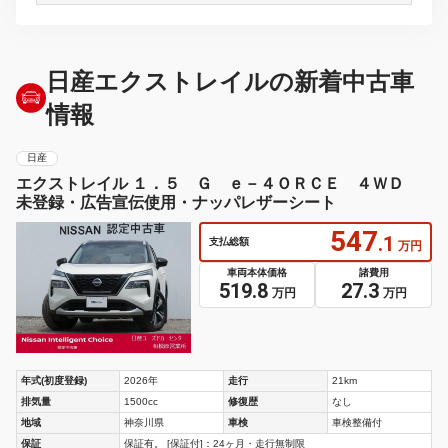
日産エクストレイルの新着中古車
情報
日産
エクストレイル １．５ Ｇ ｅ－４ＯＲＣＥ ４ＷＤ
未登録・広告宣伝使用・ナッパレザーシート
547
.1
支払総額
万円
車両本体価格
諸費用
519.8
27.3
万円
万円
年式(初度登録)
2026年
走行
21km
排気量
1500cc
修復歴
なし
地域
神奈川県
車検
車検整備付
保証
保証有。 [保証付]：24ヶ月・走行無制限