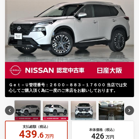
Ｇｅｔ－Ｕ管理番号：２６００－８８３－１７６００ 当店では安
心してご購入頂く為に一度のご来店をお願いしております。
支払総額（税込）
439
本体価格（税込）
.6
426
万円
万円