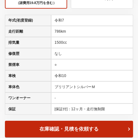
（諸費用19.8万円を含む）
年式(初度登録)
令和7
走行距離
786km
排気量
1500cc
修復歴
なし
禁煙車
○
車検
令和10
車体色
ブリリアントシルバーＭ
ワンオーナー
-
保証
[保証付]：12ヶ月・走行無制限
在庫確認・見積を依頼する