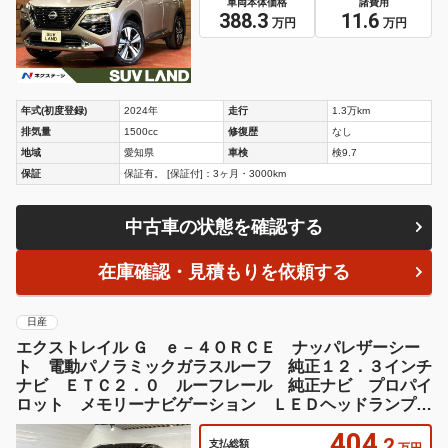
車両本体価格
諸費用
388.3
11.6
万円
万円
年式(初度登録)
2024年
走行
1.3万km
排気量
1500cc
修復歴
なし
地域
愛知県
車検
検9.7
保証
保証有。 [保証付]：3ヶ月・3000km
中古車の状態を確認する
在庫確認・見積もりを依頼する
日産
エクストレイル Ｇ ｅ－４ＯＲＣＥ ナッパレザーシー
ト 電動パノラミックガラスルーフ 純正１２．３インチ
ナビ ＥＴＣ２．０ ルーフレール 純正ナビ プロパイ
ロット メモリーナビゲーション ＬＥＤヘッドランプ
オートマチックハイビーム
404
.2
支払総額
万円