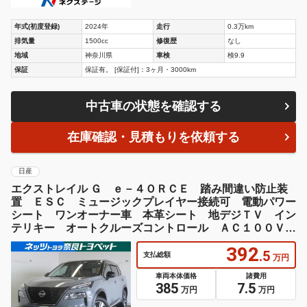
年式(初度登録)
2024年
走行
0.3万km
排気量
1500cc
修復歴
なし
地域
神奈川県
車検
検9.9
保証
保証有。 [保証付]：3ヶ月・3000km
中古車の状態を確認する
在庫確認・見積もりを依頼する
日産
エクストレイル Ｇ ｅ－４ＯＲＣＥ 踏み間違い防止装
置 ＥＳＣ ミュージックプレイヤー接続可 電動パワー
シート ワンオーナー車 本革シート 地デジＴＶ イン
テリキー オートクルーズコントロール ＡＣ１００Ｖ電
源 メモリーナビゲーション
392
.5
支払総額
万円
車両本体価格
諸費用
385
7.5
万円
万円