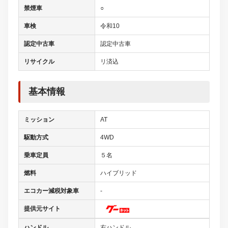
禁煙車
○
車検
令和10
認定中古車
認定中古車
リサイクル
リ済込
基本情報
ミッション
AT
駆動方式
4WD
乗車定員
５名
燃料
ハイブリッド
エコカー減税対象車
-
提供元サイト
ハンドル
右ハンドル