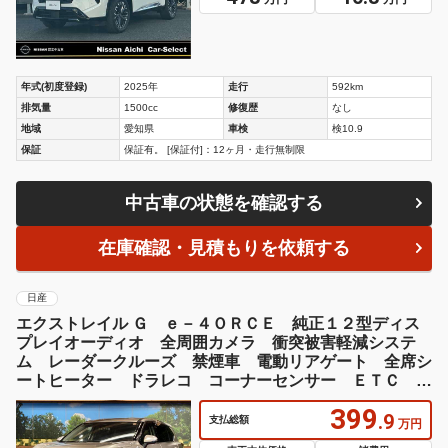
年式(初度登録)
2025年
走行
592km
排気量
1500cc
修復歴
なし
地域
愛知県
車検
検10.9
保証
保証有。 [保証付]：12ヶ月・走行無制限
中古車の状態を確認する
在庫確認・見積もりを依頼する
日産
エクストレイル Ｇ ｅ－４ＯＲＣＥ 純正１２型ディス
プレイオーディオ 全周囲カメラ 衝突被害軽減システ
ム レーダークルーズ 禁煙車 電動リアゲート 全席シ
ートヒーター ドラレコ コーナーセンサー ＥＴＣ 純
正１８インチアルミ
399
.9
支払総額
万円