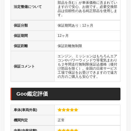
部品を含む）が車体価格に含まれてい
法定整備について
ますので安心、お徳です。必要交換部
品は信頼性のある純正部品を使用しま
す。
保証分類
保証期間あり：12ヶ月
保証期間
12ヶ月
保証距離
保証距離無制限
エンジン、ミッションはもちろんエア
コンやパワーウィンドウ等電気まわり
も２年間走行無制限保証込価格（後付
保証コメント
け部品を除く）。全国の日産サービス
工場で保証をお受けできますので遠方
の方のご購入も安心です。
Goo鑑定評価
車体(車両外装)
機関判定
正常
内装(内装状態)