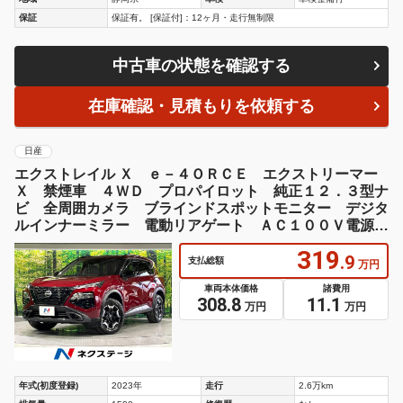
保証
保証有。 [保証付]：12ヶ月・走行無制限
中古車の状態を確認する
在庫確認・見積もりを依頼する
日産
エクストレイル Ｘ ｅ－４ＯＲＣＥ エクストリーマー
Ｘ 禁煙車 ４ＷＤ プロパイロット 純正１２．３型ナ
ビ 全周囲カメラ ブラインドスポットモニター デジタ
ルインナーミラー 電動リアゲート ＡＣ１００Ｖ電源
パワーシート ＥＴＣ シートヒーター
319
.9
支払総額
万円
車両本体価格
諸費用
308.8
11.1
万円
万円
年式(初度登録)
2023年
走行
2.6万km