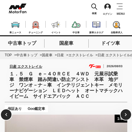
検索
MENU
ログイン
車ニュース
チューニング
イベント
中古車
新車カタログ
自動車求人
中古車トップ
国産車
ドイツ車
検索したいキーワードを入力
検索
TOP
中古車トップ
国産車
日産
エクストレイル
日産 エクストレイル
2026/08/03
日産 エクストレイル
１．５ Ｇ ｅ－４ＯＲＣＥ ４ＷＤ 元展示試乗
車 禁煙車 踏み間違い防止アシスト 本革 地デ
ジ ワンオ－ナ－車 インテリジェントキー メモリ
ーナビゲーション ＬＥＤヘット オートマチックハ
イビーム サイドエアバック ＡＣＣ
保証あり
Goo鑑定車
1
/
80