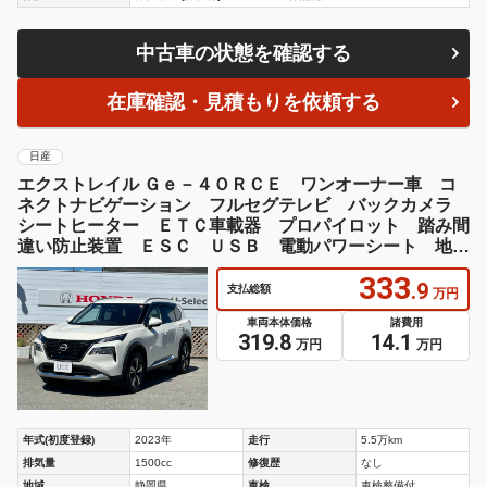
中古車の状態を確認する
在庫確認・見積もりを依頼する
日産
エクストレイル Ｇｅ－４ＯＲＣＥ ワンオーナー車 コ
ネクトナビゲーション フルセグテレビ バックカメラ
シートヒーター ＥＴＣ車載器 プロパイロット 踏み間
違い防止装置 ＥＳＣ ＵＳＢ 電動パワーシート 地デ
ジＴＶ Ｂｌｕｅｔｏｏｔｈ
333
.9
支払総額
万円
車両本体価格
諸費用
319.8
14.1
万円
万円
年式(初度登録)
2023年
走行
5.5万km
排気量
1500cc
修復歴
なし
地域
静岡県
車検
車検整備付