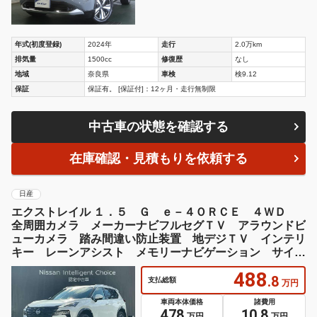
年式(初度登録)
2024年
走行
2.0万km
排気量
1500cc
修復歴
なし
地域
奈良県
車検
検9.12
保証
保証有。 [保証付]：12ヶ月・走行無制限
中古車の状態を確認する
在庫確認・見積もりを依頼する
日産
エクストレイル １．５ Ｇ ｅ－４ＯＲＣＥ ４ＷＤ
全周囲カメラ メーカーナビフルセグＴＶ アラウンドビ
ューカメラ 踏み間違い防止装置 地デジＴＶ インテリ
キー レーンアシスト メモリーナビゲーション サイド
エアバック パーキングアシスト ＬＥＤヘット
488
.8
支払総額
万円
車両本体価格
諸費用
478
10.8
万円
万円