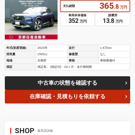
365
.8
支払総額
万円
車両本体価格
諸費用
352
13.8
万円
万円
年式(初度登録)
2023年
走行
1.6万km
排気量
1500cc
修復歴
なし
地域
京都府
車検
車検整備付
保証
保証有。 [保証付]：24ヶ月・走行無制限
中古車の状態を確認する
在庫確認・見積もりを依頼する
SHOP
販売店詳細