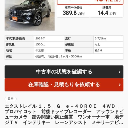
車両本体価格
諸費用
389.8
14.4
万円
万円
年式(初度登録)
2024年
走行
0.7万km
排気量
1500cc
修復歴
なし
地域
千葉県
車検
検9.6
保証
保証有。 [保証付]：3ヶ月・5000km
中古車の状態を確認する
在庫確認・見積もりを依頼する
日産
エクストレイル １．５ Ｇ ｅ－４ＯＲＣＥ ４ＷＤ
プロパイロット 前後ドライブレコーダー アラウンドビ
ューカメラ 踏み間違い防止装置 ワンオーナー車 地デ
ジＴＶ インテリキー レーンアシスト メモリーナビゲ
ーション サイドエアバック ＬＥＤヘット