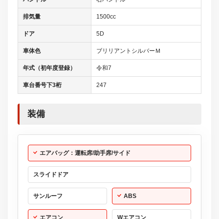
排気量
1500cc
ドア
5D
車体色
ブリリアントシルバーＭ
年式（初年度登録）
令和7
車台番号下3桁
247
装備
エアバッグ：運転席/助手席/サイド
スライドドア
サンルーフ
ABS
エアコン
Wエアコン