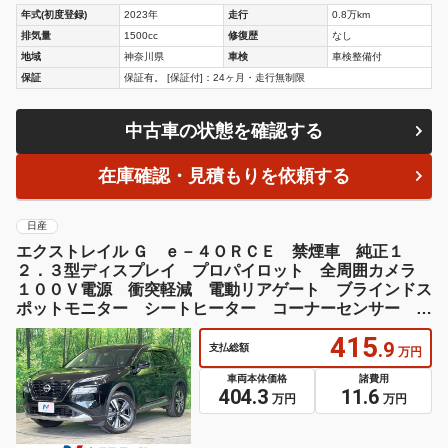
年式(初度登録)
2023年
走行
0.8万km
排気量
1500cc
修復歴
なし
地域
神奈川県
車検
車検整備付
保証
保証有。 [保証付]：24ヶ月・走行無制限
中古車の状態を確認する
在庫確認・見積もりを依頼する
日産
エクストレイル Ｇ ｅ－４ＯＲＣＥ 禁煙車 純正１
２．３型ディスプレイ プロパイロット 全周囲カメラ
１００Ｖ電源 衝突軽減 電動リアゲート ブラインドス
ポットモニター シートヒーター コーナーセンサー Ｌ
ＥＤヘッド ＥＴＣ
415
.9
支払総額
万円
車両本体価格
諸費用
404.3
11.6
万円
万円