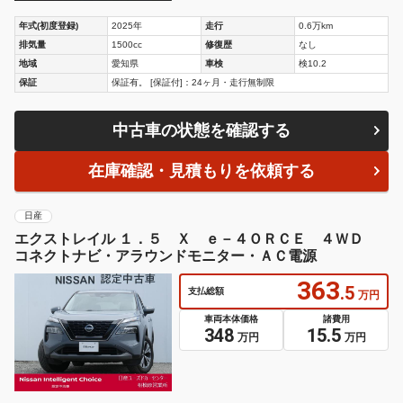
年式(初度登録)
2025年
走行
0.6万km
排気量
1500cc
修復歴
なし
地域
愛知県
車検
検10.2
保証
保証有。 [保証付]：24ヶ月・走行無制限
中古車の状態を確認する
在庫確認・見積もりを依頼する
日産
エクストレイル １．５ Ｘ ｅ－４ＯＲＣＥ ４ＷＤ
コネクトナビ・アラウンドモニター・ＡＣ電源
363
.5
支払総額
万円
車両本体価格
諸費用
348
15.5
万円
万円