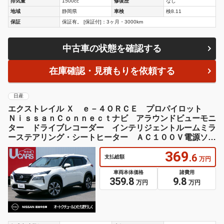
排気量
1500cc
修復歴
なし
地域
静岡県
車検
検8.11
保証
保証有。 [保証付]：3ヶ月・3000km
中古車の状態を確認する
在庫確認・見積もりを依頼する
日産
エクストレイル Ｘ ｅ－４ＯＲＣＥ プロパイロット
ＮｉｓｓａｎＣｏｎｎｅｃｔナビ アラウンドビューモニ
ター ドライブレコーダー インテリジェントルームミラ
ーステアリング・シートヒーター ＡＣ１００Ｖ電源ソケ
ット１５００Ｗ ＥＴＣ２．０
369
.6
支払総額
万円
車両本体価格
諸費用
359.8
9.8
万円
万円