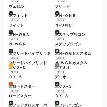
ルークス
ノート
5
6
日産
日産
デイズルークス
エクストレイル
7
8
日産
日産
モコ
リーフ
9
10
日産
日産
スカイライン
エルグランド
1
2
ホンダ
ホンダ
Ｎ−ＢＯＸカスタム
Ｎ−ＢＯＸ
3
4
ホンダ
ホンダ
ヴェゼル
フリード
5
6
ホンダ
ホンダ