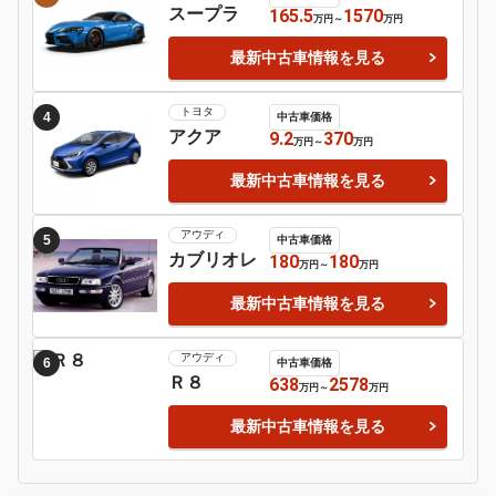
Motor-Fan 注目の車種
ローバー
1
中古車価格
ＭＩＮＩ
89.8
560
万円
～
万円
最新中古車情報を見る
レクサス
2
中古車価格
ＬＭ
1210
2180
万円
～
万円
最新中古車情報を見る
トヨタ
3
中古車価格
スープラ
165.5
1570
万円
～
万円
最新中古車情報を見る