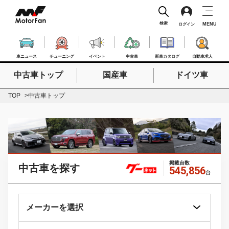
検索
MENU
ログイン
車ニュース
チューニング
イベント
中古車
新車カタログ
自動車求人
中古車トップ
国産車
ドイツ車
検索したいキーワードを入力
検索
TOP
中古車トップ
掲載台数
中古車を探す
545,856
台