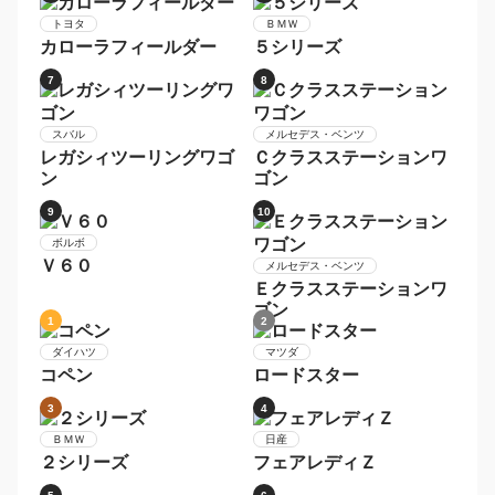
マツダ
ＲＸ−８
1
2
スバル
レヴォーグ
ＭＩＮＩ
ＭＩＮＩ
3
4
ＢＭＷ
ホンダ
３シリーズ
シャトル
5
6
トヨタ
ＢＭＷ
カローラフィールダー
５シリーズ
7
8