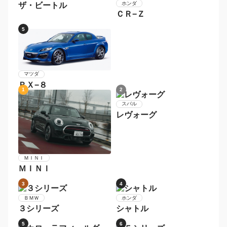
7
8
トヨタ
メルセデス・ベンツ
マークＸ
Ｃクラス
9
10
トヨタ
プリウスＰＨＶ
メルセデス・ベンツ
Ｓクラス
1
2
トヨタ
スバル
８６
ＢＲＺ
3
4
フォルクスワーゲン
ホンダ
ザ・ビートル
ＣＲ−Ｚ
5