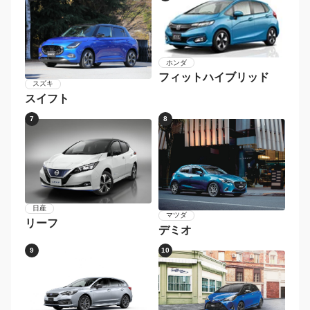
ホンダ
フィットハイブリッド
スズキ
スイフト
7
8
日産
マツダ
リーフ
デミオ
9
10