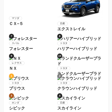
マツダ
ＣＸ−５
日産
エクストレイル
7
8
トヨタ
スバル
ハリアーハイブリッド
フォレスター
9
10