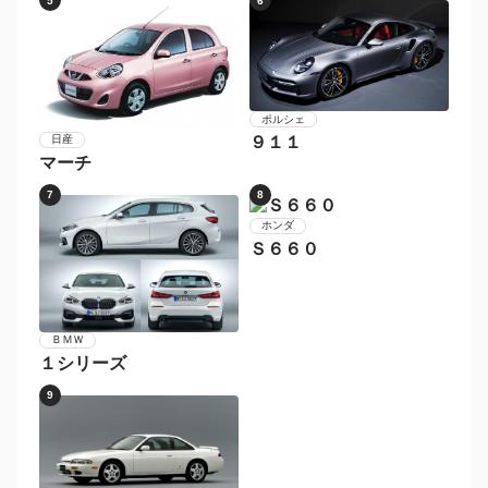
スバル
メルセデス・ベンツ
レガシィツーリングワゴ
Ｃクラスステーションワ
ン
ゴン
9
10
ボルボ
Ｖ６０
メルセデス・ベンツ
Ｅクラスステーションワ
ゴン
1
2
ダイハツ
マツダ
コペン
ロードスター
3
4
ＢＭＷ
日産
２シリーズ
フェアレディＺ
5
6