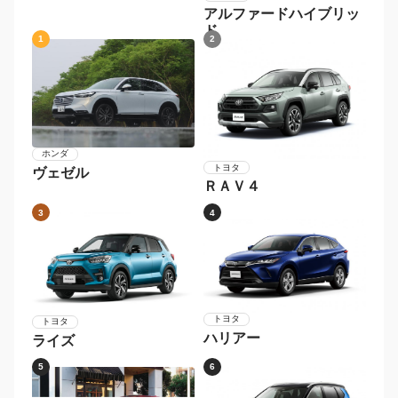
ステップワゴン
トヨタ
アルファードハイブリッ
ド
1
2
ホンダ
トヨタ
ヴェゼル
ＲＡＶ４
3
4
トヨタ
トヨタ
ハリアー
ライズ
5
6