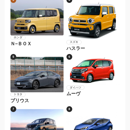
2018年〜2019年
〜2017年
メーカー別 人気車種
1
2
ダイハツ
タント
ホンダ
Ｎ−ＢＯＸカスタム
3
4