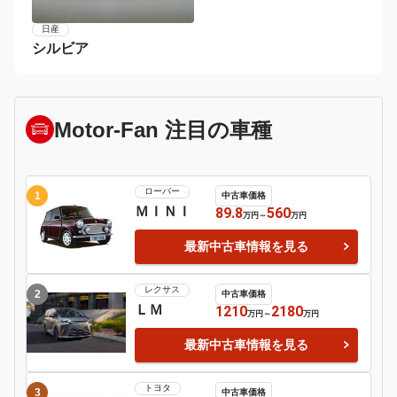
ポルシェ
９１１
日産
マーチ
7
8
ホンダ
Ｓ６６０
ＢＭＷ
１シリーズ
9
日産
シルビア