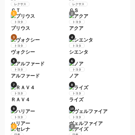
9
10
日産
トヨタ
デイズ
ヴォクシー
1
2
レクサス
レクサス
ＮＸ
ＲＸ
3
4
レクサス
レクサス
ＬＳ
ＩＳ
5
6
レクサス
レクサス
ＣＴ
ＧＳ
1
2
トヨタ
トヨタ