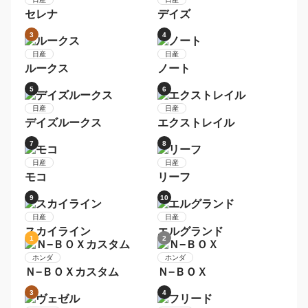
プリウス
アクア
3
4
トヨタ
トヨタ
ヴォクシー
シエンタ
5
6
トヨタ
トヨタ
アルファード
ノア
7
8
トヨタ
トヨタ
ＲＡＶ４
ライズ
9
10
トヨタ
トヨタ
ハリアー
ヴェルファイア
1
2
日産
日産
セレナ
デイズ
3
4
日産
日産