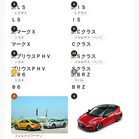
トヨタ
レクサス
ランドクルーザープラド
ＮＸ
1
2
トヨタ
クラウンハイブリッド
トヨタ
プリウス
3
4
日産
ホンダ
スカイライン
シビック
5
6
レクサス
レクサス
ＬＳ
ＩＳ