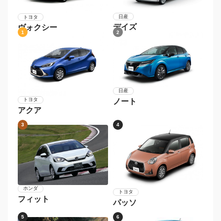
日産
トヨタ
デイズ
ヴォクシー
1
2
日産
トヨタ
ノート
アクア
3
4
ホンダ
トヨタ
フィット
パッソ
5
6