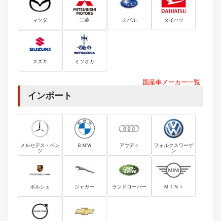
マツダ
三菱
スバル
ダイハツ
スズキ
ミツオカ
国産車メーカー一覧
インポート
メルセデス・ベン
ＢＭＷ
アウディ
フォルクスワーゲ
ツ
ン
ポルシェ
ジャガー
ランドローバー
ＭＩＮＩ