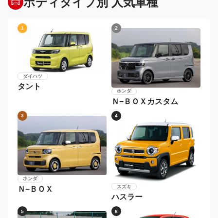
ボディタイプ別 人気車種
1
2
ダイハツ
タント
ホンダ
Ｎ−ＢＯＸカスタム
3
4
ホンダ
スズキ
Ｎ−ＢＯＸ
ハスラー
5
6