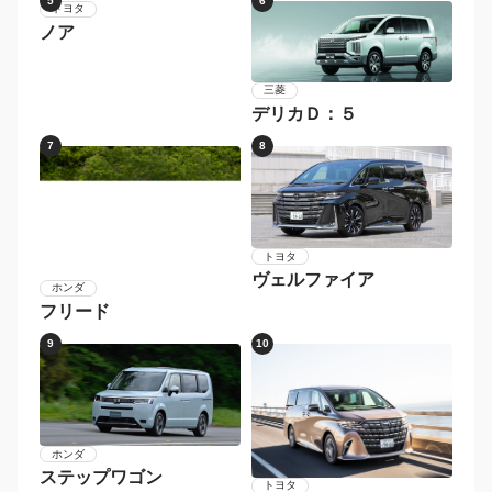
5
6
三菱
トヨタ
デリカＤ：５
ノア
7
8
トヨタ
ヴェルファイア
ホンダ
フリード
9
10
ホンダ