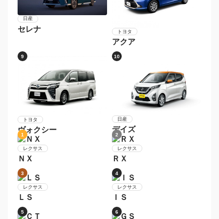
ホンダ
スズキ
Ｎ−ＢＯＸ
ハスラー
5
6
ダイハツ
ムーヴ
トヨタ
プリウス
7
8
日産
セレナ
トヨタ
アクア