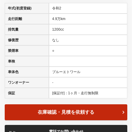
年式(初度登録)
令和2
走行距離
4.9万km
排気量
1200cc
修復歴
なし
禁煙車
○
車検
車体色
ブルーエトワール
ワンオーナー
-
保証
[保証付]：1ヶ月・走行無制限
在庫確認・見積を依頼する
電話でお問い合わせ