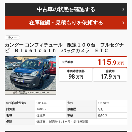
中古車の状態を確認する
在庫確認・見積もりを依頼する
ルノー
カングー コンフィチュール 限定１００台 フルセグナ
ビ Ｂｌｕｅｔｏｏｔｈ バックカメラ ＥＴＣ
115
.9
支払総額
万円
車両本体価格
諸費用
98
17.9
万円
万円
年式(初度登録)
2014年
走行
6.5万km
排気量
1600cc
修復歴
なし
地域
佐賀県
車検
検10.3
保証
保証有。 [保証付]：3ヶ月・走行無制限