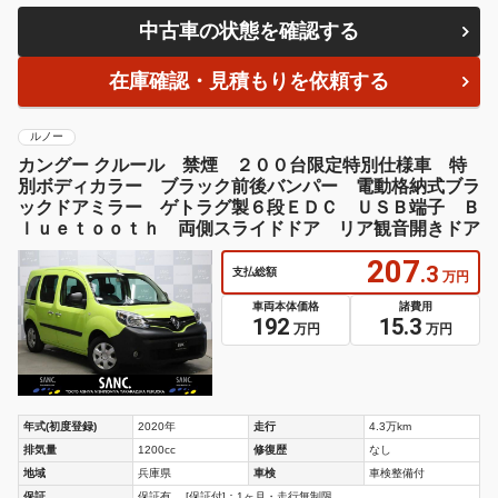
中古車の状態を確認する
在庫確認・見積もりを依頼する
ルノー
カングー クルール 禁煙 ２００台限定特別仕様車 特
別ボディカラー ブラック前後バンパー 電動格納式ブラ
ックドアミラー ゲトラグ製６段ＥＤＣ ＵＳＢ端子 Ｂ
ｌｕｅｔｏｏｔｈ 両側スライドドア リア観音開きドア
207
.3
支払総額
万円
車両本体価格
諸費用
192
15.3
万円
万円
年式(初度登録)
2020年
走行
4.3万km
排気量
1200cc
修復歴
なし
地域
兵庫県
車検
車検整備付
保証
保証有。 [保証付]：1ヶ月・走行無制限