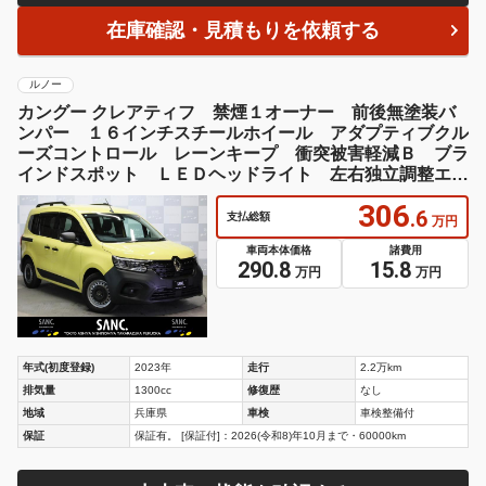
在庫確認・見積もりを依頼する
ルノー
カングー クレアティフ 禁煙１オーナー 前後無塗装バ
ンパー １６インチスチールホイール アダプティブクル
ーズコントロール レーンキープ 衝突被害軽減Ｂ ブラ
インドスポット ＬＥＤヘッドライト 左右独立調整エア
コン Ｂカメラ
306
.6
支払総額
万円
車両本体価格
諸費用
290.8
15.8
万円
万円
年式(初度登録)
2023年
走行
2.2万km
排気量
1300cc
修復歴
なし
地域
兵庫県
車検
車検整備付
保証
保証有。 [保証付]：2026(令和8)年10月まで・60000km