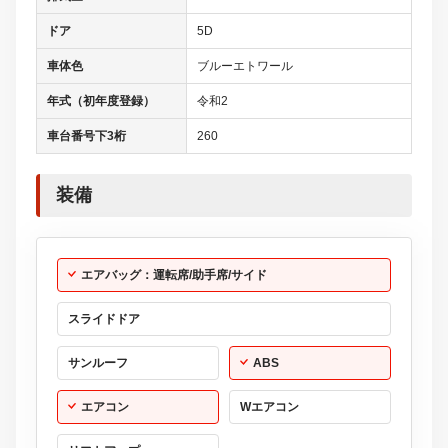
ドア
5D
車体色
ブルーエトワール
年式（初年度登録）
令和2
車台番号下3桁
260
装備
エアバッグ：運転席/助手席/サイド
スライドドア
サンルーフ
ABS
エアコン
Wエアコン