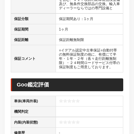
及び、無条件交換部品の交換。輸入車
ディーラーならではの専門設備と
保証分類
保証期間あり：1ヶ月
保証期間
1ヶ月
保証距離
保証距離無制限
○イデアル認定中古車保証○自動付帯
の無料保証制度の他に、有償にて半
保証コメント
年・１年・２年（各々走行距離無制
限）・２４時間ロードサービス付帯の
保証制度もご用意しております。
Goo鑑定評価
車体(車両外装)
機関判定
内装(内装状態)
修復歴
-