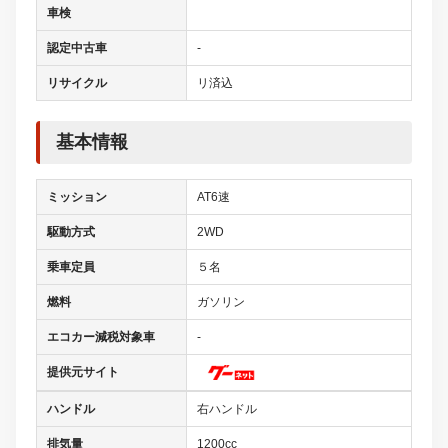
車検
認定中古車
-
リサイクル
リ済込
基本情報
ミッション
AT6速
駆動方式
2WD
乗車定員
５名
燃料
ガソリン
エコカー減税対象車
-
提供元サイト
ハンドル
右ハンドル
排気量
1200cc