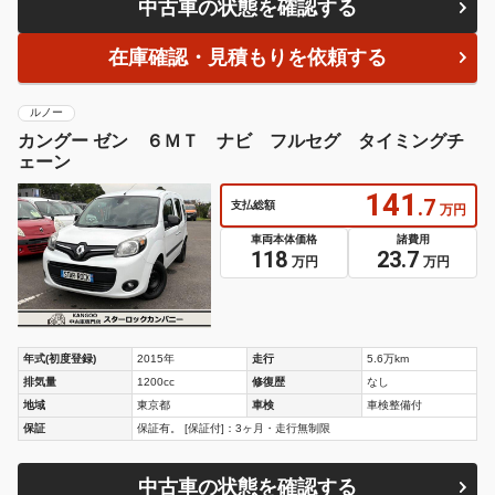
中古車の状態を確認する
在庫確認・見積もりを依頼する
ルノー
カングー ゼン ６ＭＴ ナビ フルセグ タイミングチ
ェーン
141
.7
支払総額
万円
車両本体価格
諸費用
118
23.7
万円
万円
年式(初度登録)
2015年
走行
5.6万km
排気量
1200cc
修復歴
なし
地域
東京都
車検
車検整備付
保証
保証有。 [保証付]：3ヶ月・走行無制限
中古車の状態を確認する