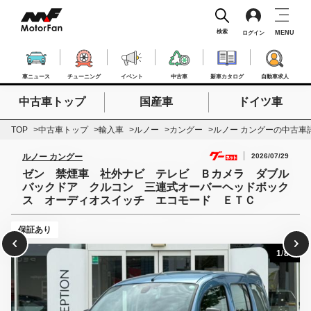
検索
MENU
ログイン
車ニュース
チューニング
イベント
中古車
新車カタログ
自動車求人
中古車トップ
国産車
ドイツ車
検索したいキーワードを入力
検索
TOP
中古車トップ
輸入車
ルノー
カングー
ルノー カングーの中古車
2026/07/29
ルノー カングー
ゼン 禁煙車 社外ナビ テレビ Ｂカメラ ダブル
バックドア クルコン 三連式オーバーヘッドボック
ス オーディオスイッチ エコモード ＥＴＣ
保証あり
1
/
80