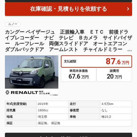
在庫確認・見積もりを依頼する
ルノー
カングー ペイザージュ 正規輸入車 ＥＴＣ 前後ドラ
イブレコーダー ナビ テレビ Ｂカメラ サイドバイザ
ー ルーフレール 両側スライドドア オートエアコン
ダブルバックドア アームレスト チャイルドミラー リ
バースチャイム
87
.6
支払総額
万円
車両本体価格
諸費用
67.6
20
万円
万円
年式(初度登録)
2015年
走行
3.5万km
排気量
1600cc
修復歴
なし
地域
埼玉県
車検
検10.2
保証
保証無。 保証無