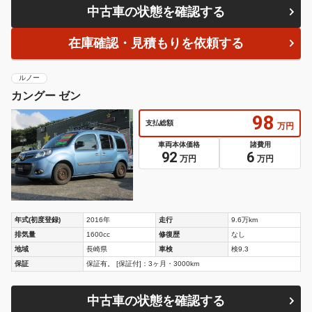
中古車の状態を確認する
在庫確認・見積もりを依頼する
ルノー
カングー ゼン
98
支払総額
万円
車両本体価格
諸費用
92
6
万円
万円
年式(初度登録)
2016年
走行
9.6万km
排気量
1600cc
修復歴
なし
地域
長崎県
車検
検9.3
保証
保証有。 [保証付]：3ヶ月・3000km
中古車の状態を確認する