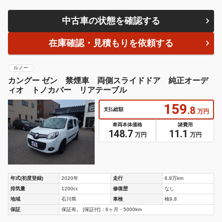
中古車の状態を確認する
在庫確認・見積もりを依頼する
ルノー
カングー ゼン 禁煙車 両側スライドドア 純正オーデ
ィオ トノカバー リアテーブル
159
.8
支払総額
万円
車両本体価格
諸費用
148.7
11.1
万円
万円
年式(初度登録)
2020年
走行
6.8万km
排気量
1200cc
修復歴
なし
地域
石川県
車検
検9.8
保証
保証有。 [保証付]：6ヶ月・5000km