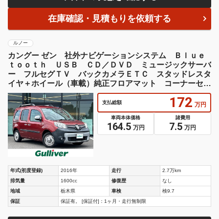
在庫確認・見積もりを依頼する
ルノー
カングー ゼン 社外ナビゲーションシステム Ｂｌｕｅ
ｔｏｏｔｈ ＵＳＢ ＣＤ／ＤＶＤ ミュージックサーバ
ー フルセグＴＶ バックカメラＥＴＣ スタッドレスタ
イヤ＋ホイール（車載）純正フロアマット コーナーセン
サー
172
支払総額
万円
車両本体価格
諸費用
164.5
7.5
万円
万円
年式(初度登録)
2016年
走行
2.7万km
排気量
1600cc
修復歴
なし
地域
栃木県
車検
検9.7
保証
保証有。 [保証付]：1ヶ月・走行無制限