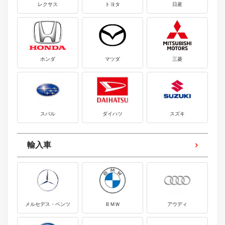
レクサス
トヨタ
日産
ホンダ
マツダ
三菱
スバル
ダイハツ
スズキ
輸入車
メルセデス・ベンツ
ＢＭＷ
アウディ