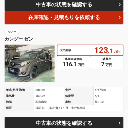
中古車の状態を確認する
在庫確認・見積もりを依頼する
ルノー
カングー ゼン
123
.1
支払総額
万円
車両本体価格
諸費用
116.1
7
万円
万円
年式(初度登録)
2013年
走行
5.6万km
排気量
1600cc
修復歴
なし
地域
和歌山県
車検
検8.10
保証
保証有。 [保証付]：1ヶ月・走行無制限
中古車の状態を確認する