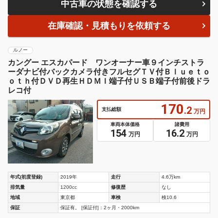
中古車の状態を確認する
在庫確認・見積もりを依頼する
ルノー
カングー エスカパード ワンオーナー車９インチストラ
ーダナビ付バックカメラ付きフルセグＴＶ付Ｂｌｕｅｔｏ
ｏｔｈ付ＤＶＤ再生ＨＤＭＩ端子付ＵＳＢ端子付前後ドラ
レコ付
170
.2
支払総額
万円
車両本体価格
諸費用
154
16.2
万円
万円
年式(初度登録)
2019年
走行
4.6万km
排気量
1200cc
修復歴
なし
地域
東京都
車検
検10.6
保証
保証有。 [保証付]：2ヶ月・2000km