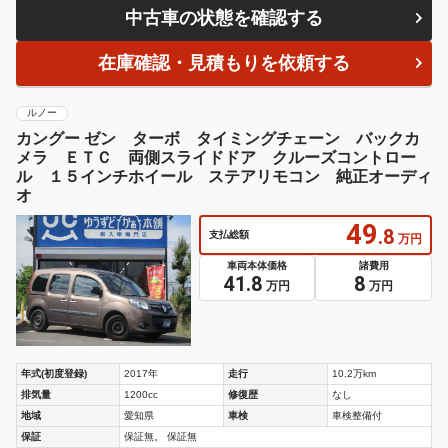
中古車の状態を確認する
在庫確認・見積もりを依頼する
ルノー
カングー ゼン ターボ タイミングチェーン バックカ
メラ ＥＴＣ 両側スライドドア クルーズコントロー
ル １５インチホイール ステアリモコン 純正オーディ
オ
49
.8
支払総額
万円
車両本体価格
諸費用
41.8
8
万円
万円
年式(初度登録)
2017年
走行
10.2万km
排気量
1200cc
修復歴
なし
地域
愛知県
車検
車検整備付
保証
保証無。 保証無