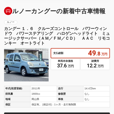
ルノーカングーの新着中古車情報
ルノー
カングー １．６ クルーズコントロール パワーウィン
ドウ パワーステアリング ハロゲンヘッドライト ミュ
ージックサーバー（ＡＭ／ＦＭ／ＣＤ） ＡＡＣ リモコ
ンキー オートライト
49
.8
支払総額
万円
車両本体価格
諸費用
37.6
12.2
万円
万円
年式(初度登録)
2011年
走行
14.4万km
排気量
1600cc
修復歴
なし
地域
岡山県
車検
なし
保証
保証有。 [保証付]：1ヶ月・走行無制限