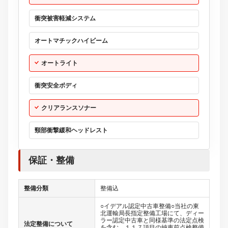
衝突被害軽減システム
オートマチックハイビーム
オートライト
衝突安全ボディ
クリアランスソナー
頸部衝撃緩和ヘッドレスト
保証・整備
整備分類
整備込
○イデアル認定中古車整備○当社の東
北運輸局長指定整備工場にて、ディー
ラー認定中古車と同様基準の法定点検
法定整備について
を含む、１１７項目の納車前点検整備