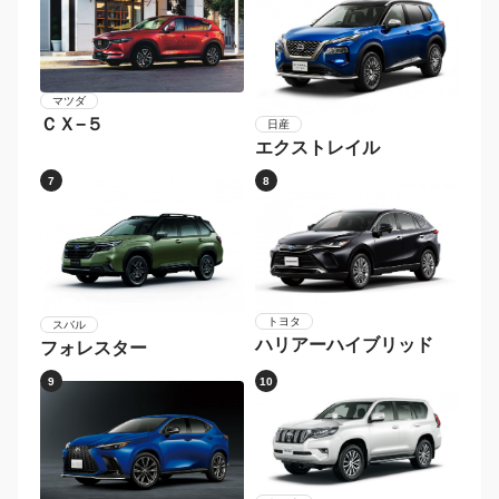
マツダ
ＣＸ−５
日産
エクストレイル
7
8
トヨタ
スバル
ハリアーハイブリッド
フォレスター
9
10