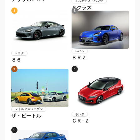
メルセデス・ベンツ
Ｓクラス
1
2
スバル
トヨタ
ＢＲＺ
８６
3
4
フォルクスワーゲン
ホンダ
ザ・ビートル
ＣＲ−Ｚ
5