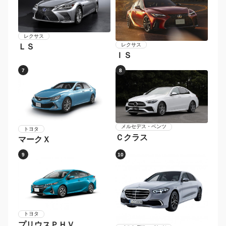
レクサス
レクサス
ＬＳ
ＩＳ
7
8
メルセデス・ベンツ
トヨタ
Ｃクラス
マークＸ
9
10
トヨタ
プリウスＰＨＶ