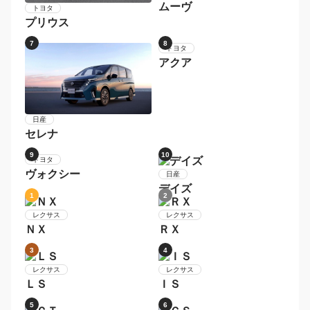
Ｎ−ＢＯＸカスタム
3
4
ホンダ
スズキ
Ｎ−ＢＯＸ
ハスラー
5
6
ダイハツ
ムーヴ
トヨタ
プリウス
7
8