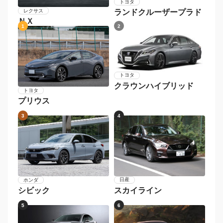
トヨタ
レクサス
ランドクルーザープラド
ＮＸ
1
2
トヨタ
クラウンハイブリッド
トヨタ
プリウス
3
4
日産
ホンダ
スカイライン
シビック
5
6