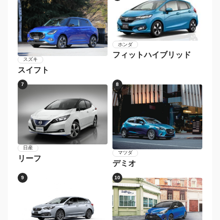
ホンダ
フィットハイブリッド
スズキ
スイフト
7
8
日産
マツダ
リーフ
デミオ
9
10