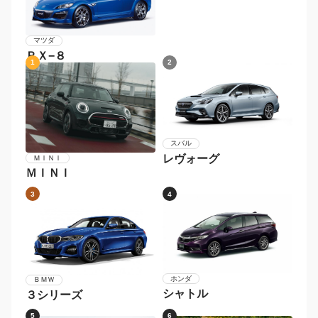
マツダ
ＲＸ−８
1
2
スバル
レヴォーグ
ＭＩＮＩ
ＭＩＮＩ
3
4
ホンダ
ＢＭＷ
シャトル
３シリーズ
5
6