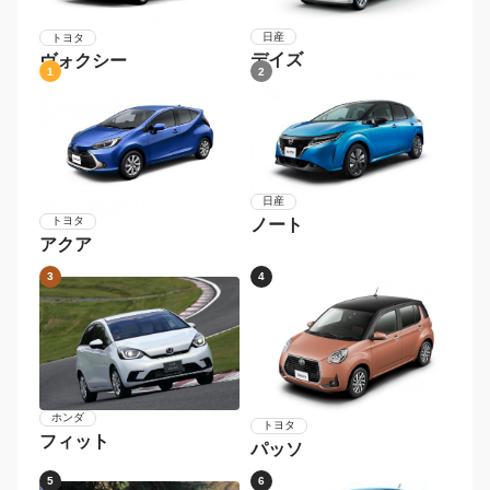
日産
トヨタ
デイズ
ヴォクシー
1
2
日産
トヨタ
ノート
アクア
3
4
ホンダ
トヨタ
フィット
パッソ
5
6