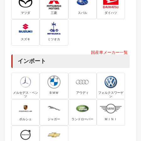
マツダ
三菱
スバル
ダイハツ
スズキ
ミツオカ
国産車メーカー一覧
インポート
メルセデス・ベン
ＢＭＷ
アウディ
フォルクスワーゲ
ツ
ン
ポルシェ
ジャガー
ランドローバー
ＭＩＮＩ