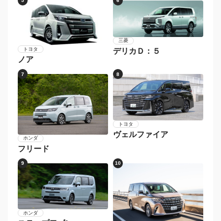
5
6
三菱
トヨタ
デリカＤ：５
ノア
7
8
トヨタ
ヴェルファイア
ホンダ
フリード
9
10
ホンダ