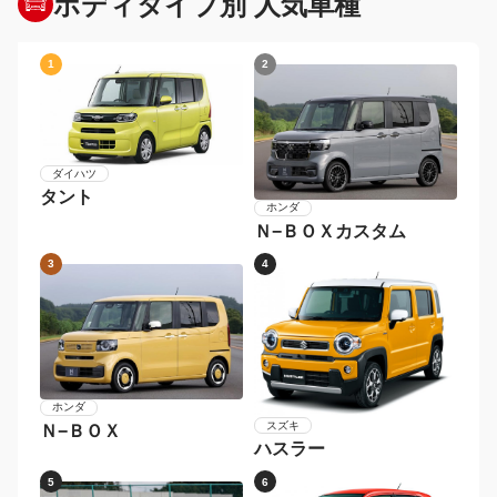
ボディタイプ別 人気車種
1
2
ダイハツ
タント
ホンダ
Ｎ−ＢＯＸカスタム
3
4
ホンダ
スズキ
Ｎ−ＢＯＸ
ハスラー
5
6