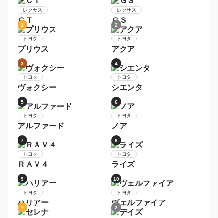
日産
セレナ
トヨタ
アクア
9
10
日産
デイズ
トヨタ
ヴォクシー
1
2
レクサス
レクサス
ＮＸ
ＲＸ
3
4
レクサス
レクサス
ＬＳ
ＩＳ
5
6
レクサス
レクサス