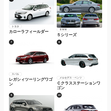
トヨタ
ＢＭＷ
カローラフィールダー
５シリーズ
7
8
スバル
メルセデス・ベンツ
レガシィツーリングワゴ
Ｃクラスステーションワ
ン
ゴン
9
10