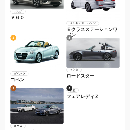
ボルボ
Ｖ６０
メルセデス・ベンツ
Ｅクラスステーションワ
ゴン
1
2
マツダ
ダイハツ
ロードスター
コペン
3
4
日産
フェアレディＺ
ＢＭＷ