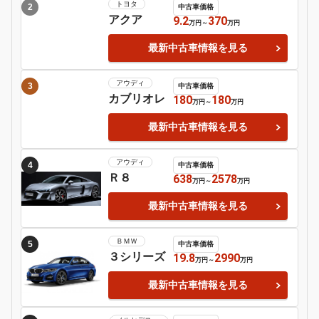
日産
シルビア
Motor-Fan 注目の車種
トヨタ
1
中古車価格
スープラ
165.5
1570
万円
～
万円
最新中古車情報を見る
トヨタ
2
中古車価格
アクア
9.2
370
万円
～
万円
最新中古車情報を見る