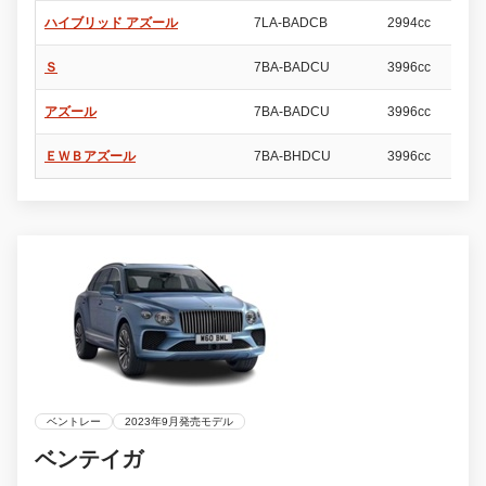
ハイブリッド アズール
7LA-BADCB
2994cc
5
Ｓ
7BA-BADCU
3996cc
5
アズール
7BA-BADCU
3996cc
5
ＥＷＢアズール
7BA-BHDCU
3996cc
5
ベントレー
2023年9月発売モデル
ベンテイガ