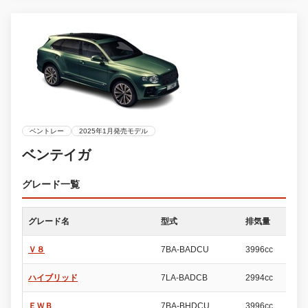
ベントレー
2025年1月発売モデル
ベンテイガ
グレード一覧
グレード名
型式
排気量
ド
Ｖ８
7BA-BADCU
3996cc
5
ハイブリッド
7LA-BADCB
2994cc
5
ＥＷＢ
7BA-BHDCU
3996cc
5