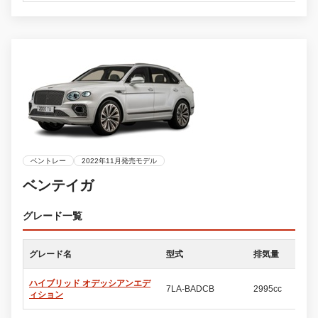
ベントレー
2022年11月発売モデル
ベンテイガ
グレード一覧
グレード名
型式
排気量
ド
ハイブリッド オデッシアンエデ
7LA-BADCB
2995cc
5
ィション