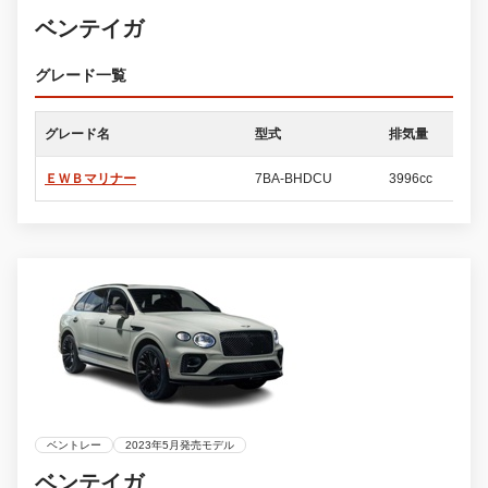
ベンテイガ
グレード一覧
グレード名
型式
排気量
ド
ＥＷＢマリナー
7BA-BHDCU
3996cc
5
ベントレー
2023年5月発売モデル
ベンテイガ