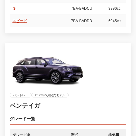
Ｓ
7BA-BADCU
3996cc
5
スピード
7BA-BADDB
5945cc
5
ベントレー
2022年5月発売モデル
ベンテイガ
グレード一覧
グレード名
型式
排気量
ド