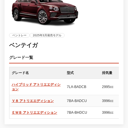
ベントレー
2025年3月発売モデル
ベンテイガ
グレード一覧
グレード名
型式
排気量
ド
ハイブリッド アトリエエディシ
7LA-BADCB
2995cc
5
ョン
Ｖ８ アトリエエディション
7BA-BADCU
3996cc
5
ＥＷＢ アトリエエディション
7BA-BHDCU
3996cc
5