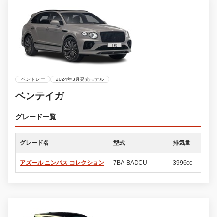
ベントレー
2024年3月発売モデル
ベンテイガ
グレード一覧
グレード名
型式
排気量
ド
アズール ニンバス コレクション
7BA-BADCU
3996cc
5