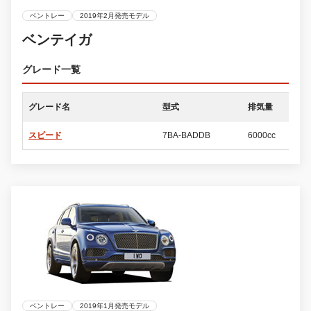
ベントレー
2019年2月発売モデル
ベンテイガ
グレード一覧
グレード名
型式
排気量
ド
スピード
7BA-BADDB
6000cc
5
ベントレー
2019年1月発売モデル