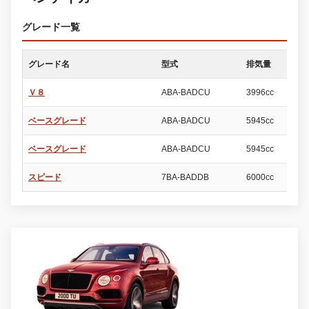
グレード一覧
グレード名
型式
排気量
ド
Ｖ８
ABA-BADCU
3996cc
5
ベースグレード
ABA-BADCU
5945cc
5
ベースグレード
ABA-BADCU
5945cc
5
スピード
7BA-BADDB
6000cc
5