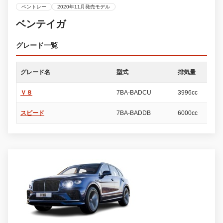
ベントレー
2020年11月発売モデル
ベンテイガ
グレード一覧
グレード名
型式
排気量
ド
Ｖ８
7BA-BADCU
3996cc
5
スピード
7BA-BADDB
6000cc
5