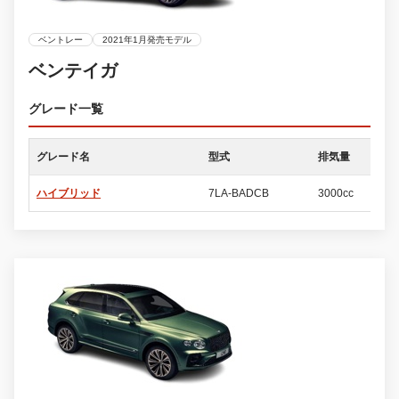
ベントレー
2021年1月発売モデル
ベンテイガ
グレード一覧
グレード名
型式
排気量
ド
ハイブリッド
7LA-BADCB
3000cc
5