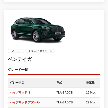
ベントレー
2022年9月発売モデル
ベンテイガ
グレード一覧
グレード名
型式
排気量
ド
ハイブリッド Ｓ
7LA-BADCB
2994cc
5
ハイブリッド アズール
7LA-BADCB
2994cc
5