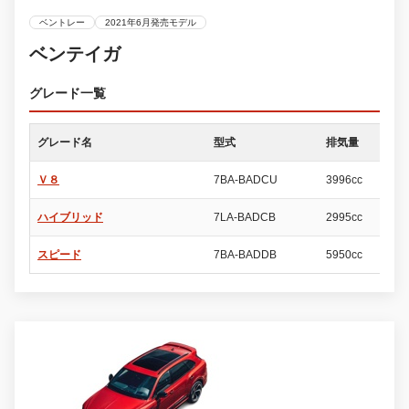
ベントレー
2021年6月発売モデル
ベンテイガ
グレード一覧
グレード名
型式
排気量
ド
Ｖ８
7BA-BADCU
3996cc
5
ハイブリッド
7LA-BADCB
2995cc
5
スピード
7BA-BADDB
5950cc
5