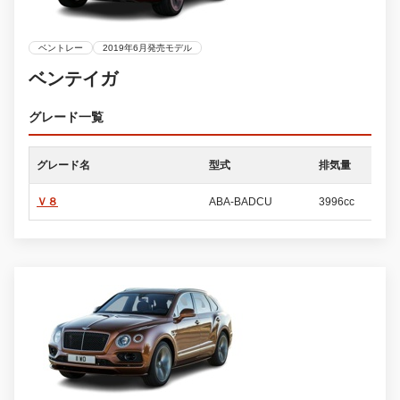
ベントレー
2019年6月発売モデル
ベンテイガ
グレード一覧
グレード名
型式
排気量
ド
Ｖ８
ABA-BADCU
3996cc
5