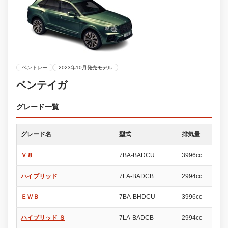
ベントレー
2023年10月発売モデル
ベンテイガ
グレード一覧
グレード名
型式
排気量
ド
Ｖ８
7BA-BADCU
3996cc
5
ハイブリッド
7LA-BADCB
2994cc
5
ＥＷＢ
7BA-BHDCU
3996cc
5
ハイブリッド Ｓ
7LA-BADCB
2994cc
5