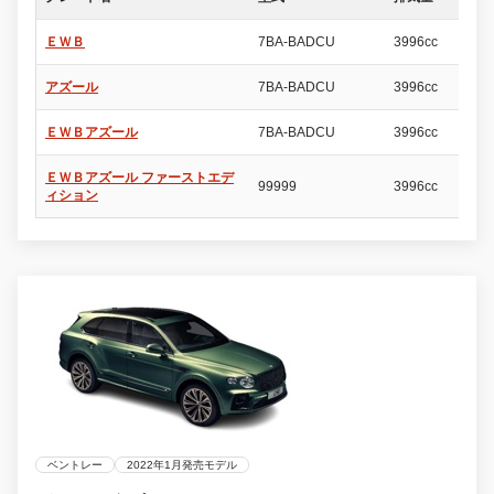
ＥＷＢ
7BA-BADCU
3996cc
5
アズール
7BA-BADCU
3996cc
5
ＥＷＢアズール
7BA-BADCU
3996cc
5
ＥＷＢアズール ファーストエデ
99999
3996cc
5
ィション
ベントレー
2022年1月発売モデル