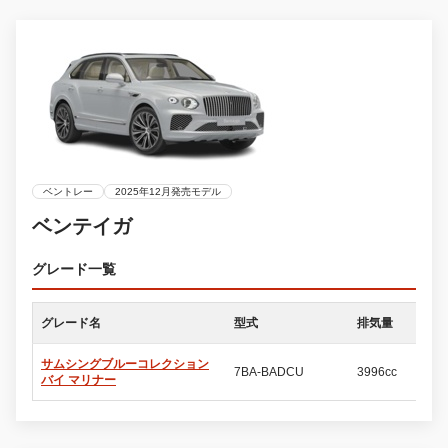
ベントレー
2025年12月発売モデル
ベンテイガ
グレード一覧
グレード名
型式
排気量
ド
サムシングブルーコレクション
7BA-BADCU
3996cc
5
バイ マリナー