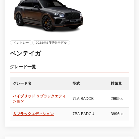
ベントレー
2024年4月発売モデル
ベンテイガ
グレード一覧
グレード名
型式
排気量
ド
ハイブリッド Ｓブラックエディ
7LA-BADCB
2995cc
5
ション
Ｓブラックエディション
7BA-BADCU
3996cc
5