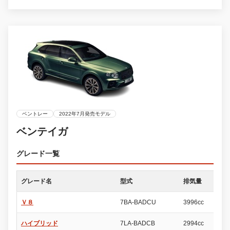
ベントレー
2022年7月発売モデル
ベンテイガ
グレード一覧
グレード名
型式
排気量
ド
Ｖ８
7BA-BADCU
3996cc
5
ハイブリッド
7LA-BADCB
2994cc
5