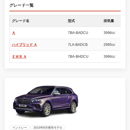
グレード一覧
グレード名
型式
排気量
ド
Ａ
7BA-BADCU
3996cc
5
ハイブリッド Ａ
7LA-BADCB
2995cc
5
ＥＷＢ Ａ
7BA-BHDCU
3996cc
5
ベントレー
2023年8月発売モデル