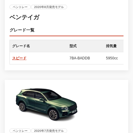
ベントレー
2020年8月発売モデル
ベンテイガ
グレード一覧
グレード名
型式
排気量
ド
スピード
7BA-BADDB
5950cc
5
ベントレー
2020年7月発売モデル