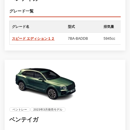
グレード一覧
グレード名
型式
排気量
ド
スピード エディション１２
7BA-BADDB
5945cc
5
ベントレー
2023年3月発売モデル
ベンテイガ