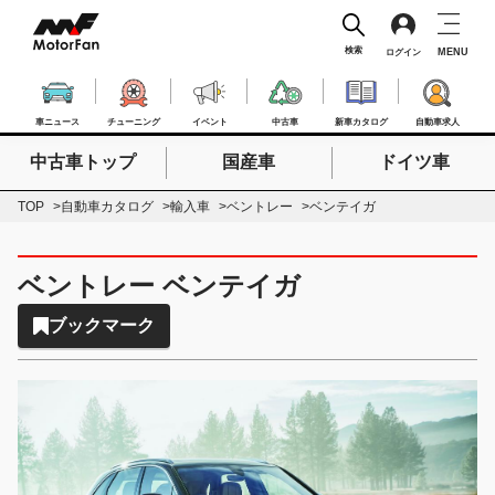
検索
MENU
ログイン
車ニュース
チューニング
イベント
中古車
新車カタログ
自動車求人
中古車トップ
国産車
ドイツ車
検索したいキーワードを入力
検索
TOP
自動車カタログ
輸入車
ベントレー
ベンテイガ
ベントレー ベンテイガ
ブックマーク