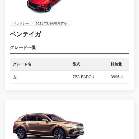
ベントレー
2021年5月発売モデル
ベンテイガ
グレード一覧
グレード名
型式
排気量
ド
Ｓ
7BA-BADCU
3996cc
5