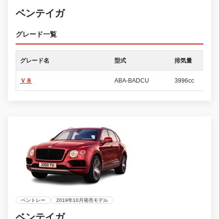
ベンテイガ
グレード一覧
グレード名
型式
排気量
ド
Ｖ８
ABA-BADCU
3996cc
5
ベントレー
2019年10月発売モデル
ベンテイガ