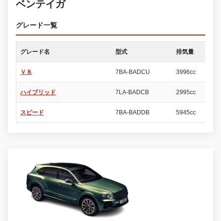
ベンテイガ
グレード一覧
グレード名
型式
排気量
ド
Ｖ８
7BA-BADCU
3996cc
5
ハイブリッド
7LA-BADCB
2995cc
5
スピード
7BA-BADDB
5945cc
5