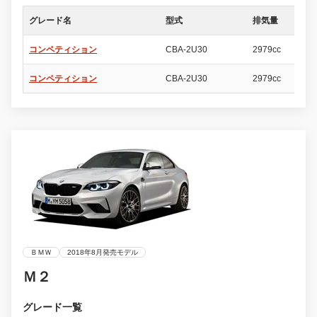
グレード名
型式
排気量
ド
コンペティション
CBA-2U30
2979cc
2
コンペティション
CBA-2U30
2979cc
2
ＢＭＷ
2018年8月発売モデル
Ｍ２
グレード一覧