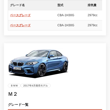
グレード名
型式
排気量
ド
ベースグレード
CBA-1H30G
2979cc
2
ベースグレード
CBA-1H30G
2979cc
2
ＢＭＷ
2017年4月発売モデル
Ｍ２
グレード一覧