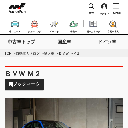
検索
MENU
ログイン
車ニュース
チューニング
イベント
中古車
新車カタログ
自動車求人
中古車トップ
国産車
ドイツ車
検索したいキーワードを入力
検索
TOP
自動車カタログ
輸入車
ＢＭＷ
Ｍ２
ＢＭＷ Ｍ２
ブックマーク