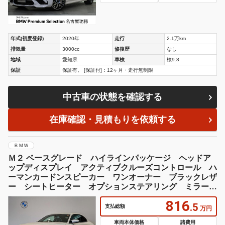
年式(初度登録)
2020年
走行
2.1万km
排気量
3000cc
修復歴
なし
地域
愛知県
車検
検9.8
保証
保証有。 [保証付]：12ヶ月・走行無制限
中古車の状態を確認する
在庫確認・見積もりを依頼する
ＢＭＷ
Ｍ２ ベースグレード ハイラインパッケージ ヘッドア
ップディスプレイ アクティブクルーズコントロール ハ
ーマンカードンスピーカー ワンオーナー ブラックレザ
ー シートヒーター オプションステアリング ミラー内
蔵ＥＴＣ ブラックレザーシート
816
.5
支払総額
万円
車両本体価格
諸費用