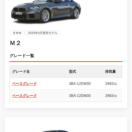
ＢＭＷ
2025年4月発売モデル
Ｍ２
グレード一覧
グレード名
型式
排気量
ド
ベースグレード
3BA-12DM30
2992cc
2
ベースグレード
3BA-12DM30
2992cc
2