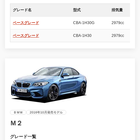
グレード名
型式
排気量
ド
ベースグレード
CBA-1H30G
2979cc
2
ベースグレード
CBA-1H30
2979cc
2
ＢＭＷ
2016年10月発売モデル
Ｍ２
グレード一覧