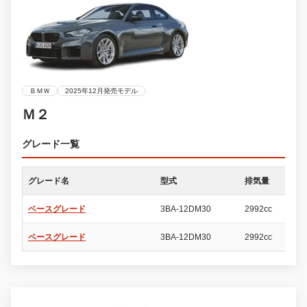
ＢＭＷ
2025年12月発売モデル
Ｍ２
グレード一覧
グレード名
型式
排気量
ド
ベースグレード
3BA-12DM30
2992cc
2
ベースグレード
3BA-12DM30
2992cc
2