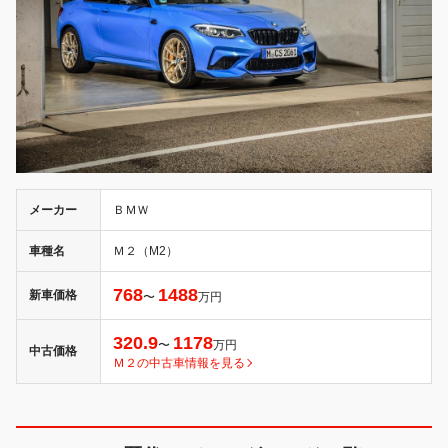
メーカー
ＢＭＷ
車種名
Ｍ２（M2）
768
1488
新車価格
〜
万円
320.9
1178
〜
万円
中古価格
Ｍ２の中古車情報を見る