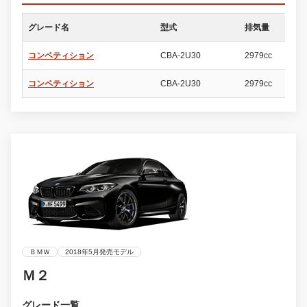
グレード名
型式
排気量
ド
コンペティション
CBA-2U30
2979cc
2
コンペティション
CBA-2U30
2979cc
2
ＢＭＷ
2018年5月発売モデル
Ｍ２
グレード一覧