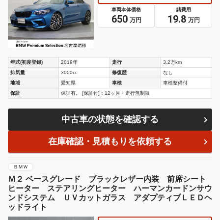
車両本体価格
諸費用
650
19.8
万円
万円
年式(初度登録)
2019年
走行
3.2万km
排気量
3000cc
修復歴
なし
地域
愛知県
車検
車検整備付
保証
保証有。 [保証付]：12ヶ月・走行無制限
中古車の状態を確認する
在庫確認・見積もりを依頼する
ＢＭＷ
Ｍ２ ベースグレード ブラックレザー内装 前席シート
ヒーター ステアリングヒーター ハーマンカードンサウ
ンドシステム ＵＶカットガラス アダプティブＬＥＤヘ
ッドライト