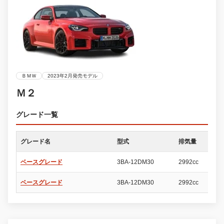
ＢＭＷ
2023年2月発売モデル
Ｍ２
グレード一覧
グレード名
型式
排気量
ド
ベースグレード
3BA-12DM30
2992cc
2
ベースグレード
3BA-12DM30
2992cc
2