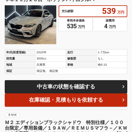
539
支払総額
万円
車両本体価格
諸費用
535
4
万円
万円
年式(初度登録)
2020年
走行
1.7万km
排気量
3000cc
修復歴
なし
地域
兵庫県
車検
検9.10
保証
保証無。 保証無
中古車の状態を確認する
在庫確認・見積もりを依頼する
ＢＭＷ
Ｍ２ エディションブラックシャドウ 特別仕様／１００
台限定／専用装備／１９ＡＷ／ＲＥＭＵＳマフラ－／ＫＷ