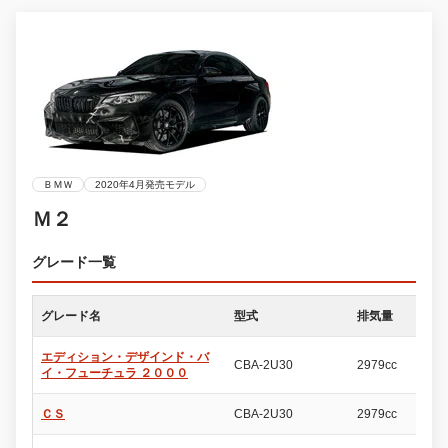
ＢＭＷ
2020年4月発売モデル
Ｍ２
グレード一覧
グレード名
型式
排気量
ド
エディション・デザインド・バ
CBA-2U30
2979cc
2
イ・フューチュラ ２０００
ＣＳ
CBA-2U30
2979cc
2