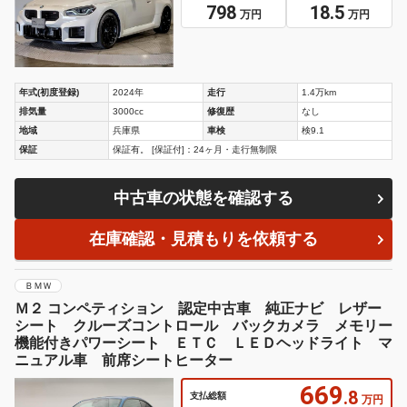
798
18.5
万円
万円
年式(初度登録)
2024年
走行
1.4万km
排気量
3000cc
修復歴
なし
地域
兵庫県
車検
検9.1
保証
保証有。 [保証付]：24ヶ月・走行無制限
中古車の状態を確認する
在庫確認・見積もりを依頼する
ＢＭＷ
Ｍ２ コンペティション 認定中古車 純正ナビ レザー
シート クルーズコントロール バックカメラ メモリー
機能付きパワーシート ＥＴＣ ＬＥＤヘッドライト マ
ニュアル車 前席シートヒーター
669
.8
支払総額
万円