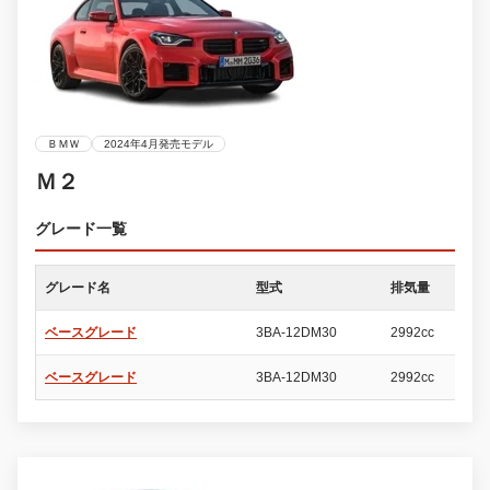
ＢＭＷ
2024年4月発売モデル
Ｍ２
グレード一覧
グレード名
型式
排気量
ド
ベースグレード
3BA-12DM30
2992cc
2
ベースグレード
3BA-12DM30
2992cc
2