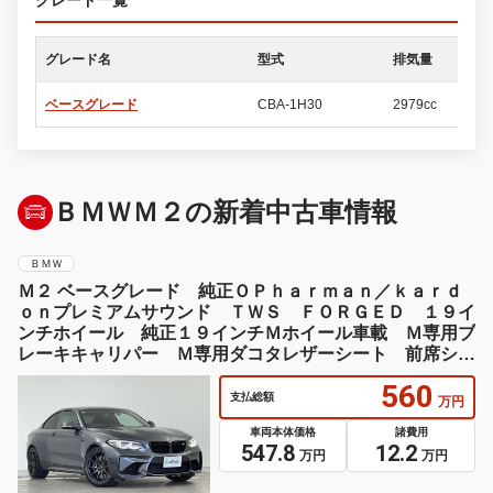
グレード一覧
グレード名
型式
排気量
ド
ベースグレード
CBA-1H30
2979cc
2
ＢＭＷＭ２の新着中古車情報
ＢＭＷ
Ｍ２ ベースグレード 純正ＯＰｈａｒｍａｎ／ｋａｒｄ
ｏｎプレミアムサウンド ＴＷＳ ＦＯＲＧＥＤ １９イ
ンチホイール 純正１９インチＭホイール車載 Ｍ専用ブ
レーキキャリパー Ｍ専用ダコタレザーシート 前席シー
トヒーター
560
支払総額
万円
車両本体価格
諸費用
547.8
12.2
万円
万円