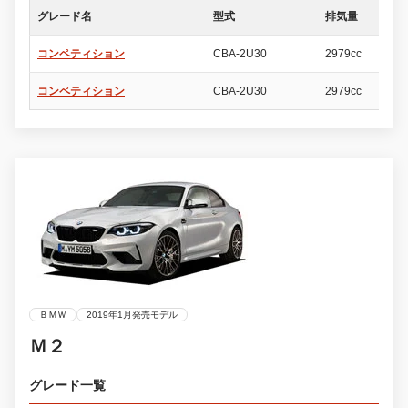
グレード名
型式
排気量
ド
コンペティション
CBA-2U30
2979cc
2
コンペティション
CBA-2U30
2979cc
2
ＢＭＷ
2019年1月発売モデル
Ｍ２
グレード一覧