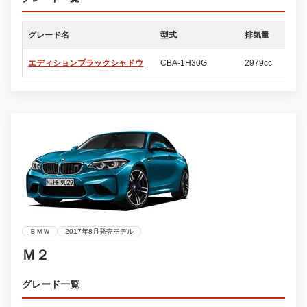
グレード名
型式
排気量
ド
エディションブラックシャドウ
CBA-1H30G
2979cc
2
ＢＭＷ
2017年8月発売モデル
Ｍ２
グレード一覧