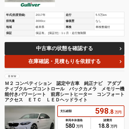
年式(初度登録)
2017年
走行
5.5万km
排気量
3000cc
修復歴
なし
地域
岐阜県
車検
車検整備付
保証
保証有。 [保証付]：1ヶ月・走行無制限
中古車の状態を確認する
在庫確認・見積もりを依頼する
ＢＭＷ
Ｍ２ コンペティション 認定中古車 純正ナビ アダプ
ティブクルーズコントロール バックカメラ メモリー機
能付きパワーシート 前席シートヒーター コンフォート
アクセス ＥＴＣ ＬＥＤヘッドライト
598
.8
支払総額
万円
車両本体価格
諸費用
580
18.8
万円
万円