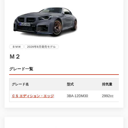
ＢＭＷ
2026年8月発売モデル
Ｍ２
グレード一覧
グレード名
型式
排気量
ド
ＣＳ エディション・エッジ
3BA-12DM30
2992cc
2