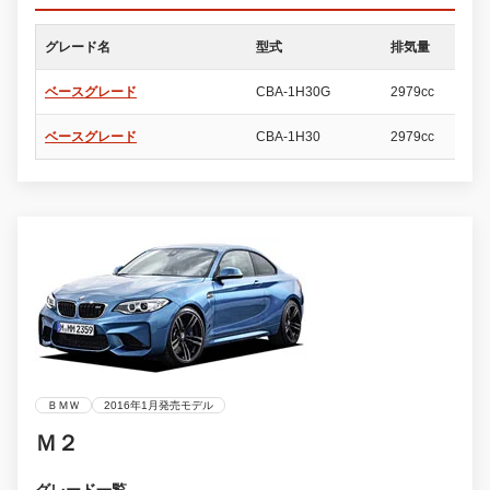
グレード名
型式
排気量
ド
ベースグレード
CBA-1H30G
2979cc
2
ベースグレード
CBA-1H30
2979cc
2
ＢＭＷ
2016年1月発売モデル
Ｍ２