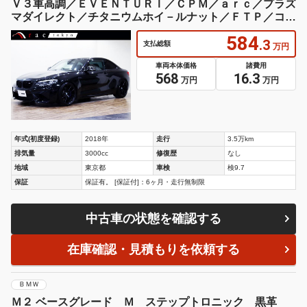
Ｖ３車高調／ＥＶＥＮＴＵＲＩ／ＣＰＭ／ａｒｃ／プラズ
マダイレクト／チタニウムホイ－ルナット／ＦＴＰ／コ－
ドテックバルブコントロ－ラ－
584
.3
支払総額
万円
車両本体価格
諸費用
568
16.3
万円
万円
年式(初度登録)
2018年
走行
3.5万km
排気量
3000cc
修復歴
なし
地域
東京都
車検
検9.7
保証
保証有。 [保証付]：6ヶ月・走行無制限
中古車の状態を確認する
在庫確認・見積もりを依頼する
ＢＭＷ
Ｍ２ ベースグレード Ｍ ステップトロニック 黒革