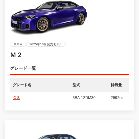
ＢＭＷ
2025年10月発売モデル
Ｍ２
グレード一覧
グレード名
型式
排気量
ド
ＣＳ
3BA-12DM30
2992cc
2