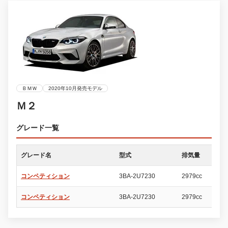
ＢＭＷ
2020年10月発売モデル
Ｍ２
グレード一覧
グレード名
型式
排気量
ド
コンペティション
3BA-2U7230
2979cc
2
コンペティション
3BA-2U7230
2979cc
2