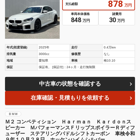
878
支払総額
万円
車両本体価格
諸費用
848
30
万円
万円
年式(初度登録)
2025年
走行
0.4万km
排気量
3000cc
修復歴
なし
地域
愛知県
車検
検10.10
保証
保証有。 [保証付]：24ヶ月・走行無制限
中古車の状態を確認する
在庫確認・見積もりを依頼する
ＢＭＷ
Ｍ２ コンペティション Ｈａｒｍａｎ Ｋａｒｄｏｎス
ピーカー ＭパフォーマンスＦリップスポイラーＲディフ
ューザー ステアリングパドルシフトカーボン 車検令和
９年１０月２８日 ホッケンハイムシルバー