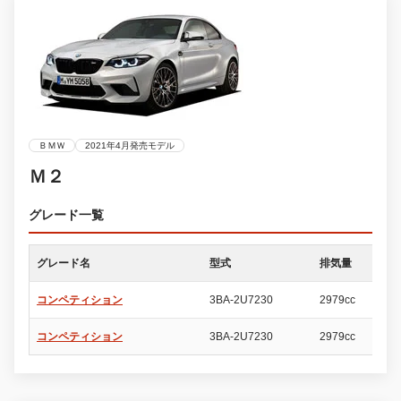
ＢＭＷ
2021年4月発売モデル
Ｍ２
グレード一覧
グレード名
型式
排気量
ド
コンペティション
3BA-2U7230
2979cc
2
コンペティション
3BA-2U7230
2979cc
2