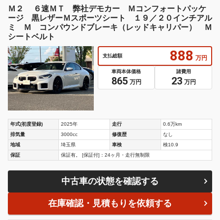
Ｍ２ ６速ＭＴ 弊社デモカー Ｍコンフォートパッケ
ージ 黒レザーＭスポーツシート １９／２０インチアル
ミ Ｍ コンパウンドブレーキ（レッドキャリパー） Ｍ
シートベルト
888
支払総額
万円
車両本体価格
諸費用
865
23
万円
万円
年式(初度登録)
2025年
走行
0.6万km
排気量
3000cc
修復歴
なし
地域
埼玉県
車検
検10.9
保証
保証有。 [保証付]：24ヶ月・走行無制限
中古車の状態を確認する
在庫確認・見積もりを依頼する