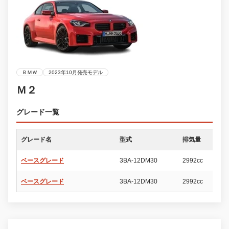
ＢＭＷ
2023年10月発売モデル
Ｍ２
グレード一覧
グレード名
型式
排気量
ド
ベースグレード
3BA-12DM30
2992cc
2
ベースグレード
3BA-12DM30
2992cc
2