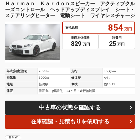
Ｈａｒｍａｎ Ｋａｒｄｏｎスピーカー アクティブクル
ーズコントロール ヘッドアップディスプレイ シート・
ステアリングヒーター 電動シート ワイヤレスチャージ
854
支払総額
万円
車両本体価格
諸費用
829
25
万円
万円
年式(初度登録)
2025年
走行
0.2万km
排気量
3000cc
修復歴
なし
地域
新潟県
車検
検10.12
保証
保証有。 [保証付]：24ヶ月・走行無制限
中古車の状態を確認する
在庫確認・見積もりを依頼する
ＢＭＷ