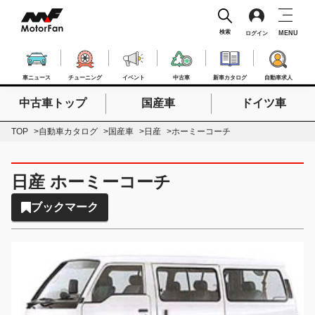
検索
MENU
ログイン
車ニュース
チューニング
イベント
中古車
新車カタログ
自動車求人
中古車トップ
国産車
ドイツ車
検索したいキーワードを入力
検索
TOP
自動車カタログ
国産車
日産
ホーミーコーチ
日産 ホーミーコーチ
ブックマーク