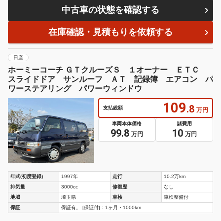
中古車の状態を確認する
在庫確認・見積もりを依頼する
日産
ホーミーコーチ ＧＴクルーズＳ １オーナー ＥＴＣ
スライドドア サンルーフ ＡＴ 記録簿 エアコン パ
ワーステアリング パワーウィンドウ
109
.8
支払総額
万円
車両本体価格
諸費用
99.8
10
万円
万円
年式(初度登録)
1997年
走行
10.2万km
排気量
3000cc
修復歴
なし
地域
埼玉県
車検
車検整備付
保証
保証有。 [保証付]：1ヶ月・1000km