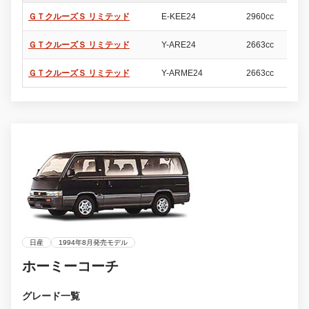
ＧＴクルーズＳ リミテッド
E-KEE24
2960cc
4
ＧＴクルーズＳ リミテッド
Y-ARE24
2663cc
4
ＧＴクルーズＳ リミテッド
Y-ARME24
2663cc
4
日産
1994年8月発売モデル
ホーミーコーチ
グレード一覧