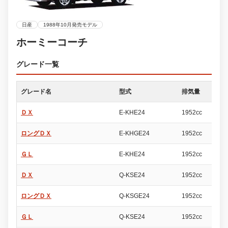
日産
1988年10月発売モデル
ホーミーコーチ
グレード一覧
グレード名
型式
排気量
ド
ＤＸ
E-KHE24
1952cc
4
ロングＤＸ
E-KHGE24
1952cc
4
ＧＬ
E-KHE24
1952cc
4
ＤＸ
Q-KSE24
1952cc
4
ロングＤＸ
Q-KSGE24
1952cc
4
ＧＬ
Q-KSE24
1952cc
4