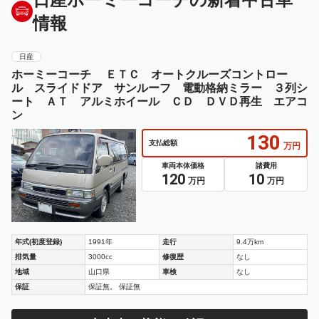
情報
日産
ホーミーコーチ ＥＴＣ オートクルーズコントロー
ル スライドドア サンルーフ 電動格納ミラー ３列シ
ート ＡＴ アルミホイール ＣＤ ＤＶＤ再生 エアコ
ン
130
支払総額
万円
車両本体価格
諸費用
120
10
万円
万円
年式(初度登録)
1991年
走行
9.4万km
排気量
3000cc
修復歴
なし
地域
山口県
車検
なし
保証
保証無。 保証無