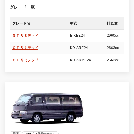
グレード一覧
グレード名
型式
排気量
ド
ＧＴ リミテッド
E-KEE24
2960cc
4
ＧＴ リミテッド
KD-ARE24
2663cc
4
ＧＴ リミテッド
KD-ARME24
2663cc
4
日産
1995年8月発売モデル