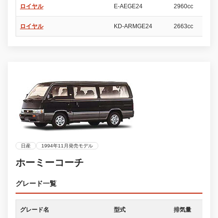
ロイヤル
E-AEGE24
2960cc
4
ロイヤル
KD-ARMGE24
2663cc
4
日産
1994年11月発売モデル
ホーミーコーチ
グレード一覧
グレード名
型式
排気量
ド