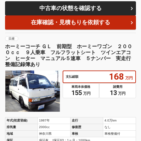
中古車の状態を確認する
在庫確認・見積もりを依頼する
日産
ホーミーコーチ ＧＬ 前期型 ホーミーワゴン ２００
０ｃｃ ９人乗車 フルフラットシート ツインエアコ
ン ヒーター マニュアル５速車 ５ナンバー 実走行
整備記録簿あり
168
支払総額
万円
車両本体価格
諸費用
155
13
万円
万円
年式(初度登録)
1987年
走行
4.0万km
排気量
2000cc
修復歴
なし
地域
神奈川県
車検
車検整備付
保証
保証有。 [保証付]：1ヶ月・1000km