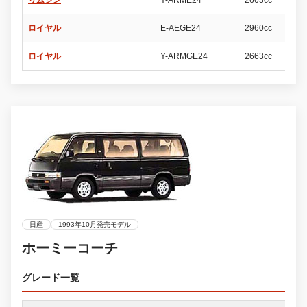
リムジン
Y-ARME24
2663cc
4
ロイヤル
E-AEGE24
2960cc
4
ロイヤル
Y-ARMGE24
2663cc
4
日産
1993年10月発売モデル
ホーミーコーチ
グレード一覧