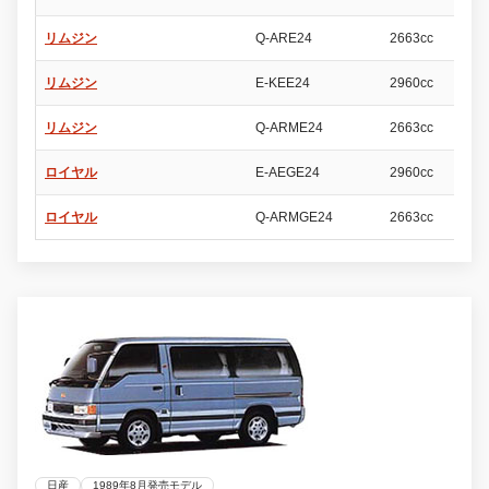
リムジン
Q-ARE24
2663cc
4
リムジン
E-KEE24
2960cc
4
リムジン
Q-ARME24
2663cc
4
ロイヤル
E-AEGE24
2960cc
4
ロイヤル
Q-ARMGE24
2663cc
4
日産
1989年8月発売モデル