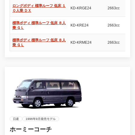
ロングボディ 標準ルーフ 低床 １
KD-KRGE24
2663cc
4
０人乗 ＤＸ
標準ボディ 標準ルーフ 低床 ８人
KD-KRE24
2663cc
4
乗 ＧＬ
標準ボディ 標準ルーフ 低床 ８人
KD-KRME24
2663cc
4
乗 ＧＬ
日産
1996年9月発売モデル
ホーミーコーチ