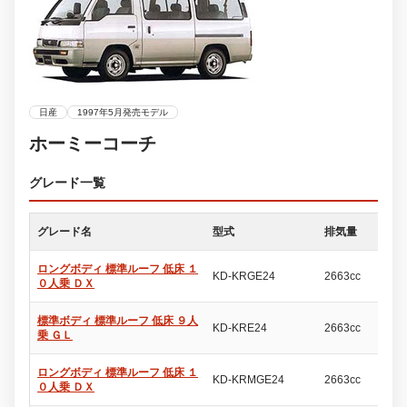
日産
1997年5月発売モデル
ホーミーコーチ
グレード一覧
グレード名
型式
排気量
ド
ロングボディ 標準ルーフ 低床 １
KD-KRGE24
2663cc
4
０人乗 ＤＸ
標準ボディ 標準ルーフ 低床 ９人
KD-KRE24
2663cc
4
乗 ＧＬ
ロングボディ 標準ルーフ 低床 １
KD-KRMGE24
2663cc
4
０人乗 ＤＸ