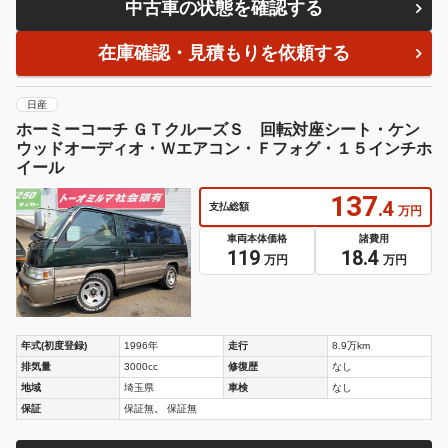
中古車の状態を確認する
在庫確認・見積もりを依頼する
日産
ホーミーコーチ ＧＴクルーズＳ 回転対座シート・ケン
ウッドオーディオ・Ｗエアコン・Ｆフォグ・１５インチホ
イール
137
.4
支払総額
万円
車両本体価格
諸費用
119
18.4
万円
万円
年式(初度登録)
1996年
走行
8.9万km
排気量
3000cc
修復歴
なし
地域
埼玉県
車検
なし
保証
保証無。 保証無