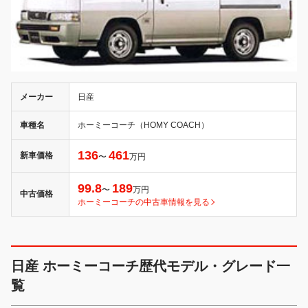
メーカー
日産
車種名
ホーミーコーチ（HOMY COACH）
136
461
新車価格
〜
万円
99.8
189
〜
万円
中古価格
ホーミーコーチの中古車情報を見る
日産 ホーミーコーチ歴代モデル・グレード一
覧