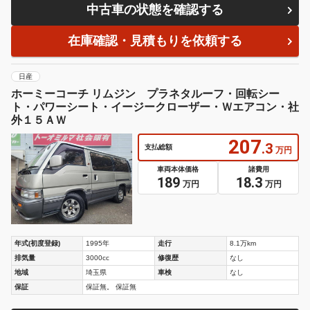
中古車の状態を確認する
在庫確認・見積もりを依頼する
日産
ホーミーコーチ リムジン プラネタルーフ・回転シー
ト・パワーシート・イージークローザー・Ｗエアコン・社
外１５ＡＷ
207
.3
支払総額
万円
車両本体価格
諸費用
189
18.3
万円
万円
年式(初度登録)
1995年
走行
8.1万km
排気量
3000cc
修復歴
なし
地域
埼玉県
車検
なし
保証
保証無。 保証無