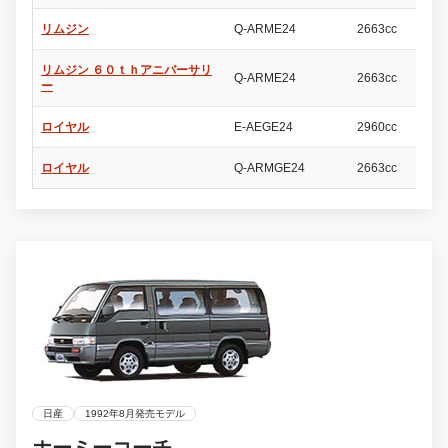
リムジン
Q-ARME24
2663cc
4
リムジン ６０ｔｈアニバーサリ
Q-ARME24
2663cc
4
ー
ロイヤル
E-AEGE24
2960cc
4
ロイヤル
Q-ARMGE24
2663cc
4
日産
1992年8月発売モデル