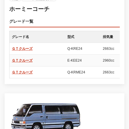
ホーミーコーチ
グレード一覧
グレード名
型式
排気量
ド
ＧＴクルーズ
Q-KRE24
2663cc
4
ＧＴクルーズ
E-KEE24
2960cc
4
ＧＴクルーズ
Q-KRME24
2663cc
4