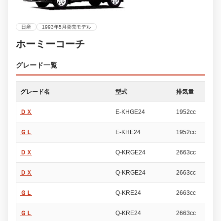
日産
1993年5月発売モデル
ホーミーコーチ
グレード一覧
グレード名
型式
排気量
ド
ＤＸ
E-KHGE24
1952cc
4
ＧＬ
E-KHE24
1952cc
4
ＤＸ
Q-KRGE24
2663cc
4
ＤＸ
Q-KRGE24
2663cc
4
ＧＬ
Q-KRE24
2663cc
4
ＧＬ
Q-KRE24
2663cc
4