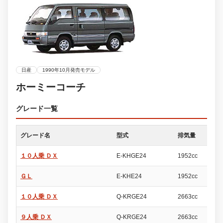
日産
1990年10月発売モデル
ホーミーコーチ
グレード一覧
グレード名
型式
排気量
ド
１０人乗 ＤＸ
E-KHGE24
1952cc
4
ＧＬ
E-KHE24
1952cc
4
１０人乗 ＤＸ
Q-KRGE24
2663cc
4
９人乗 ＤＸ
Q-KRGE24
2663cc
4