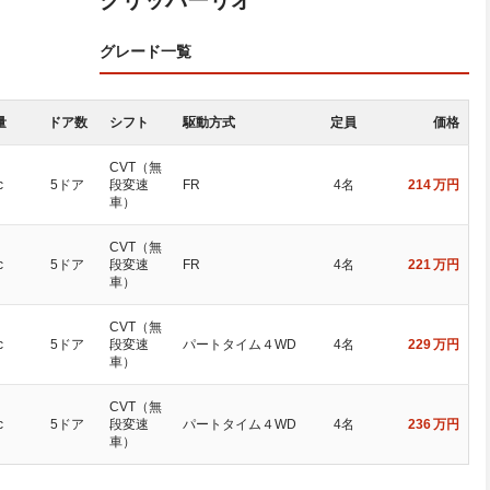
クリッパーリオ
グレード一覧
量
ドア数
シフト
駆動方式
定員
価格
CVT（無
c
5ドア
段変速
FR
4名
214
万円
車）
CVT（無
c
5ドア
段変速
FR
4名
221
万円
車）
CVT（無
c
5ドア
段変速
パートタイム４WD
4名
229
万円
車）
CVT（無
c
5ドア
段変速
パートタイム４WD
4名
236
万円
車）