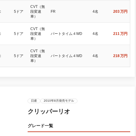
CVT（無
c
5ドア
段変速
FR
4名
203
万円
車）
CVT（無
c
5ドア
段変速
パートタイム４WD
4名
211
万円
車）
CVT（無
c
5ドア
段変速
パートタイム４WD
4名
218
万円
車）
日産
2010年8月発売モデル
クリッパーリオ
グレード一覧