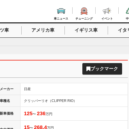
車ニュース
チューニング
イベント
中
ツ車
アメリカ車
イギリス車
イタ
入力
ブックマーク
メーカー
日産
車種名
クリッパーリオ（CLIPPER RIO）
125
236
新車価格
〜
万円
15
268.4
〜
万円