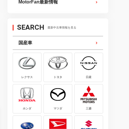
MotorFan最新情報
SEARCH
最新中古車情報を見る
国産車
レクサス
トヨタ
日産
ホンダ
マツダ
三菱