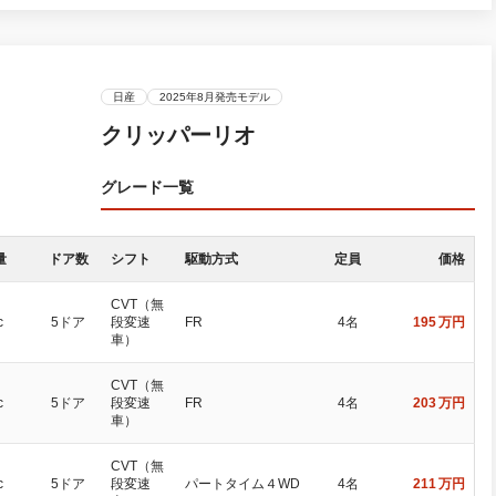
日産
2025年8月発売モデル
クリッパーリオ
グレード一覧
量
ドア数
シフト
駆動方式
定員
価格
CVT（無
c
5ドア
段変速
FR
4名
195
万円
車）
CVT（無
c
5ドア
段変速
FR
4名
203
万円
車）
CVT（無
c
5ドア
段変速
パートタイム４WD
4名
211
万円