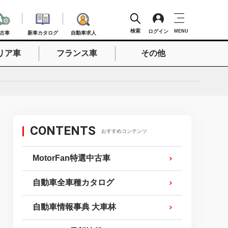
検索
ログイン
MENU
古車
新車カタログ
自動車求人
リア車
フランス車
その他
検索
CONTENTS
おすすめコンテンツ
MotorFan特選中古車
自動車全車種カタログ
自動車情報事典 大車林