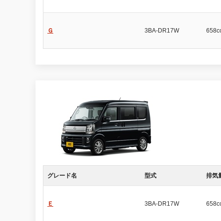
Ｇ
3BA-DR17W
658c
グレード名
型式
排気
Ｅ
3BA-DR17W
658c