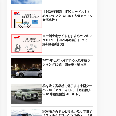
【2026年最新】ETCカードおすす
めランキングTOP15！人気カードを
徹底比較！
車一括査定サイトおすすめランキン
グTOP10【2026年最新】口コミ・
評判を徹底比較！
2025年セダンおすすめ人気車種ラ
ンキング20選｜国産車・輸入車
群を抜く高級感で魅了する小型クー
ペSUV「アウディ Q2」【最新輸入
SUV 車種別解説 AUDI Q2」
実用性の高さと心地良い走りで魅了
「フォルクスワーゲン T-Roc」【最