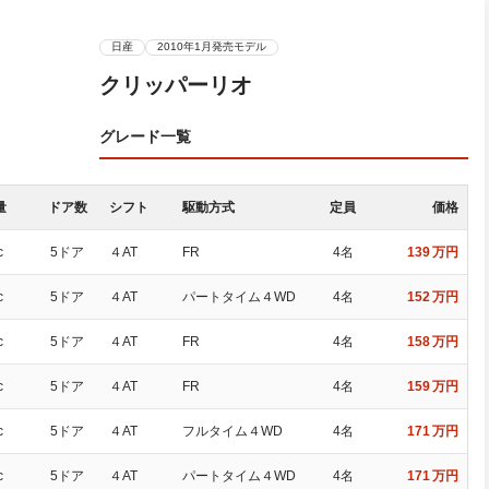
日産
2010年1月発売モデル
クリッパーリオ
グレード一覧
量
ドア数
シフト
駆動方式
定員
価格
c
5ドア
４AT
FR
4名
139
万円
c
5ドア
４AT
パートタイム４WD
4名
152
万円
c
5ドア
４AT
FR
4名
158
万円
c
5ドア
４AT
FR
4名
159
万円
c
5ドア
４AT
フルタイム４WD
4名
171
万円
c
5ドア
４AT
パートタイム４WD
4名
171
万円