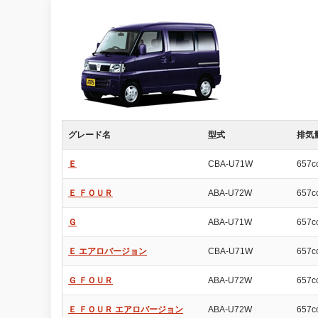
グレード名
型式
排気
Ｅ
CBA-U71W
657c
Ｅ ＦＯＵＲ
ABA-U72W
657c
Ｇ
ABA-U71W
657c
Ｅ エアロバージョン
CBA-U71W
657c
Ｇ ＦＯＵＲ
ABA-U72W
657c
Ｅ ＦＯＵＲ エアロバージョン
ABA-U72W
657c