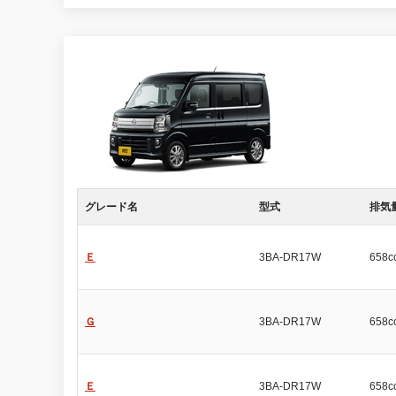
グレード名
型式
排気
Ｅ
3BA-DR17W
658c
Ｇ
3BA-DR17W
658c
Ｅ
3BA-DR17W
658c