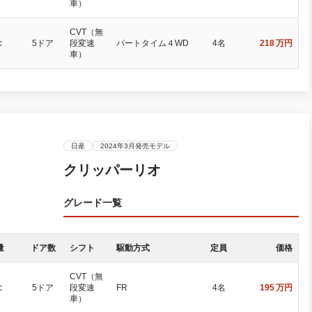
車）
CVT（無
c
5ドア
段変速
パートタイム４WD
4名
218
万円
車）
日産
2024年3月発売モデル
クリッパーリオ
グレード一覧
量
ドア数
シフト
駆動方式
定員
価格
CVT（無
c
5ドア
段変速
FR
4名
195
万円
車）