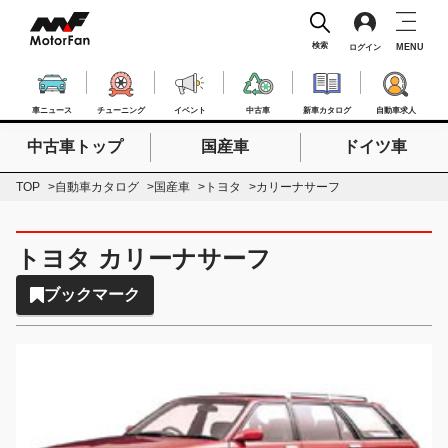
検索
MENU
ログイン
車ニュース
チューニング
イベント
中古車
新車カタログ
自動車求人
中古車トップ
国産車
ドイツ車
検索したいキーワードを入力
検索
TOP
自動車カタログ
国産車
トヨタ
カリーナサーフ
トヨタ カリーナサーフ
ブックマーク