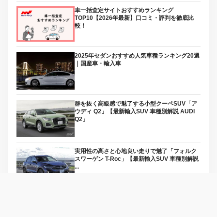
車一括査定サイトおすすめランキング
TOP10【2026年最新】口コミ・評判を徹底比
較！
2025年セダンおすすめ人気車種ランキング20選
｜国産車・輸入車
群を抜く高級感で魅了する小型クーペSUV「ア
ウディ Q2」【最新輸入SUV 車種別解説 AUDI
Q2」
実用性の高さと心地良い走りで魅了「フォルク
スワーゲン T-Roc」【最新輸入SUV 車種別解説
...
フェイスリフトで先進的な装いにアップデート
「プジョー3008」【最新輸入SUV 車種別解説
PE...