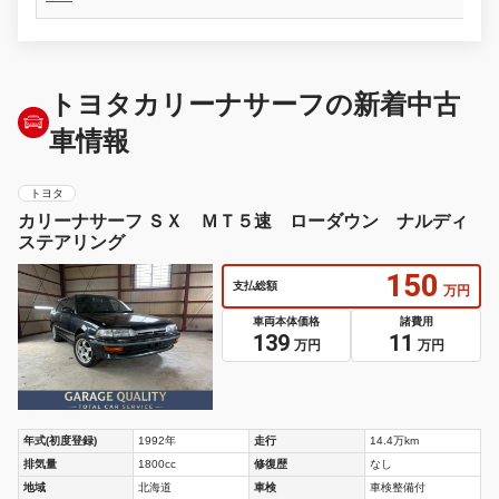
トヨタカリーナサーフの新着中古
車情報
トヨタ
カリーナサーフ ＳＸ ＭＴ５速 ローダウン ナルディ
ステアリング
150
支払総額
万円
車両本体価格
諸費用
139
11
万円
万円
年式(初度登録)
1992年
走行
14.4万km
排気量
1800cc
修復歴
なし
地域
北海道
車検
車検整備付