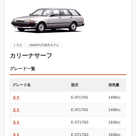
トヨタ
1988年5月発売モデル
カリーナサーフ
グレード一覧
グレード名
型式
排気量
ド
ＳＶ
E-AT170G
1498cc
5
ＳＶ
E-AT170G
1498cc
5
ＳＸ
E-ST170G
1838cc
5
ＳＸ
E-ST170G
1838cc
5