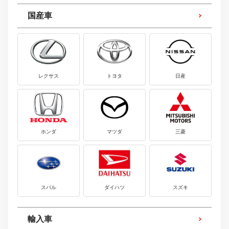
国産車
レクサス
トヨタ
日産
ホンダ
マツダ
三菱
スバル
ダイハツ
スズキ
輸入車