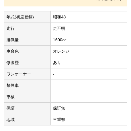
年式(初度登録)
昭和48
走行
走不明
排気量
1600cc
車台色
オレンジ
修復歴
あり
ワンオーナー
-
禁煙車
-
車検
保証
保証無
地域
三重県