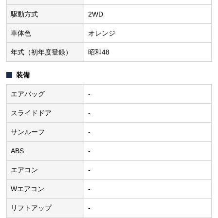
駆動方式
2WD
車体色
オレンジ
年式（初年度登録）
昭和48
装備
エアバッグ
-
スライドドア
-
サンルーフ
-
ABS
-
エアコン
-
Wエアコン
-
リフトアップ
-