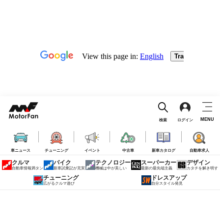
MENU
検索
ログイン
車ニュース
チューニング
イベント
中古車
新車カタログ
自動車求人
クルマ
バイク
テクノロジー
スーパーカー
デザイン
自動車情報満タン
新車試乗記が充実
機械は中が美しい
最新の最先端主義
カタチを解き明す
チューニング
ドレスアップ
広がるクルマ遊び
自分スタイル発見