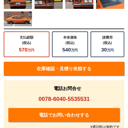
支払総額
本体価格
諸費用
(税込)
(税込)
(税込)
570
540
30
万円
万円
万円
在庫確認・見積り依頼する
電話お問合せ
0078-6040-5535531
電話でお問い合わせする
※通話料は無料です