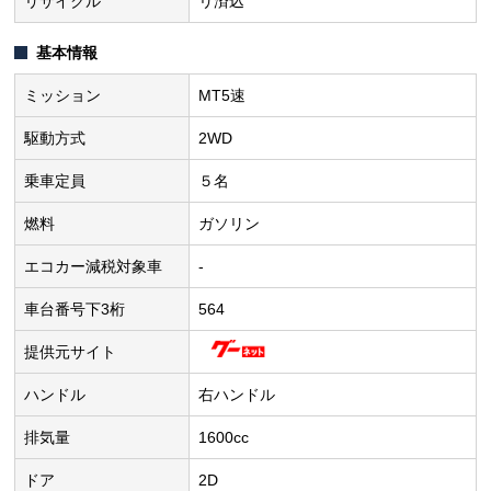
リサイクル
リ済込
基本情報
ミッション
MT5速
駆動方式
2WD
乗車定員
５名
燃料
ガソリン
エコカー減税対象車
-
車台番号下3桁
564
提供元サイト
ハンドル
右ハンドル
排気量
1600cc
ドア
2D