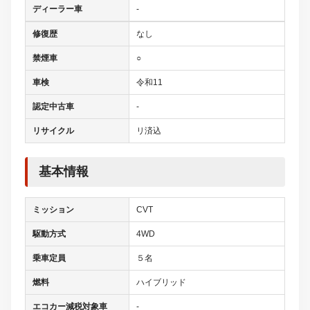
ディーラー車
-
修復歴
なし
禁煙車
○
車検
令和11
認定中古車
-
リサイクル
リ済込
基本情報
ミッション
CVT
駆動方式
4WD
乗車定員
５名
燃料
ハイブリッド
エコカー減税対象車
-