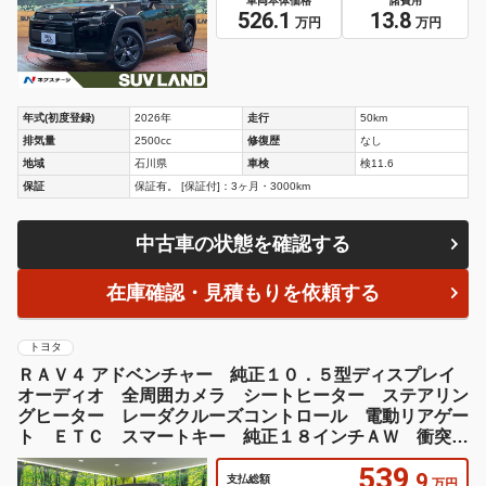
車両本体価格
諸費用
526.1
13.8
万円
万円
年式(初度登録)
2026年
走行
50km
排気量
2500cc
修復歴
なし
地域
石川県
車検
検11.6
保証
保証有。 [保証付]：3ヶ月・3000km
中古車の状態を確認する
在庫確認・見積もりを依頼する
トヨタ
ＲＡＶ４ アドベンチャー 純正１０．５型ディスプレイ
オーディオ 全周囲カメラ シートヒーター ステアリン
グヒーター レーダクルーズコントロール 電動リアゲー
ト ＥＴＣ スマートキー 純正１８インチＡＷ 衝突被
害軽減装置
539
.9
支払総額
万円