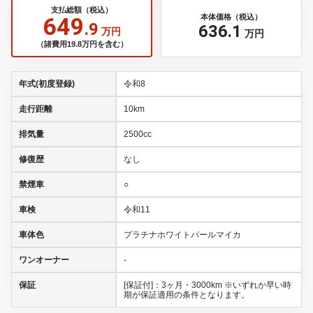
支払総額（税込）
649
本体価格（税込）
.9
636
.1
万円
万円
（諸費用19.8万円を含む）
年式(初度登録)
令和8
走行距離
10km
排気量
2500cc
修復歴
なし
禁煙車
○
車検
令和11
車体色
プラチナホワイトパールマイカ
ワンオーナー
-
保証
[保証付]：3ヶ月・3000km ※いずれか早い時
期が保証適用の条件となります。