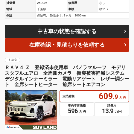
排気量
2500cc
修復歴
なし
地域
千葉県
車検
検11.2
保証
保証有。 [保証付]：3ヶ月・3000km
中古車の状態を確認する
在庫確認・見積もりを依頼する
トヨタ
ＲＡＶ４ Ｚ 登録済未使用車 パノラマルーフ モデリ
スタフルエアロ 全周囲カメラ 衝突被害軽減システム
デジタルインナーミラー 電動リアゲート レザー調シー
ト 全席シートヒーター 前席シートエアコン
609
.9
支払総額
万円
車両本体価格
諸費用
596
13.9
万円
万円