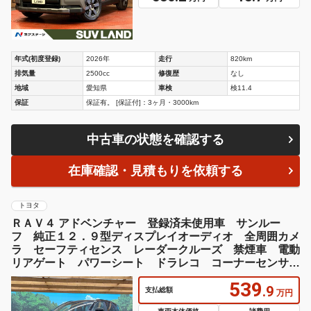
年式(初度登録)
2026年
走行
820km
排気量
2500cc
修復歴
なし
地域
愛知県
車検
検11.4
保証
保証有。 [保証付]：3ヶ月・3000km
中古車の状態を確認する
在庫確認・見積もりを依頼する
トヨタ
ＲＡＶ４ アドベンチャー 登録済未使用車 サンルー
フ 純正１２．９型ディスプレイオーディオ 全周囲カメ
ラ セーフティセンス レーダークルーズ 禁煙車 電動
リアゲート パワーシート ドラレコ コーナーセンサ
ー スマートキー
539
.9
支払総額
万円