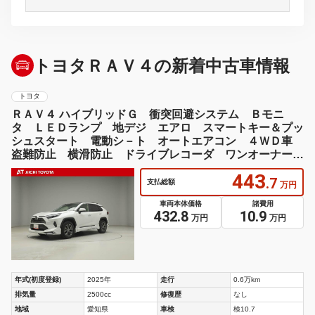
トヨタＲＡＶ４の新着中古車情報
トヨタ
ＲＡＶ４ ハイブリッドＧ 衝突回避システム Ｂモニ
タ ＬＥＤランプ 地デジ エアロ スマートキー＆プッ
シュスタート 電動シ－ト オートエアコン ４ＷＤ車
盗難防止 横滑防止 ドライブレコーダ ワンオーナー
車 ＡＷ ＡＢＳ
443
.7
支払総額
万円
車両本体価格
諸費用
432.8
10.9
万円
万円
年式(初度登録)
2025年
走行
0.6万km
排気量
2500cc
修復歴
なし
地域
愛知県
車検
検10.7