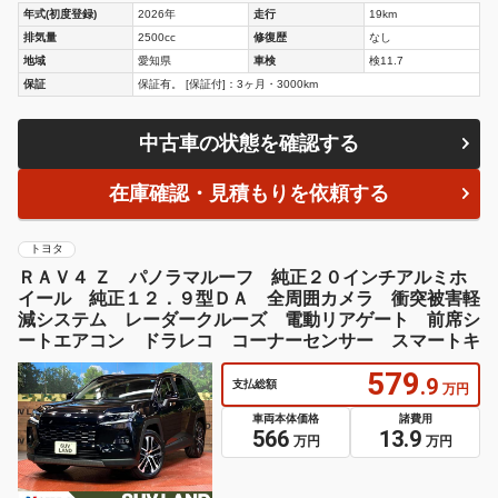
年式(初度登録)
2026年
走行
19km
排気量
2500cc
修復歴
なし
地域
愛知県
車検
検11.7
保証
保証有。 [保証付]：3ヶ月・3000km
中古車の状態を確認する
在庫確認・見積もりを依頼する
トヨタ
ＲＡＶ４ Ｚ パノラマルーフ 純正２０インチアルミホ
イール 純正１２．９型ＤＡ 全周囲カメラ 衝突被害軽
減システム レーダークルーズ 電動リアゲート 前席シ
ートエアコン ドラレコ コーナーセンサー スマートキ
579
.9
支払総額
万円
車両本体価格
諸費用
566
13.9
万円
万円