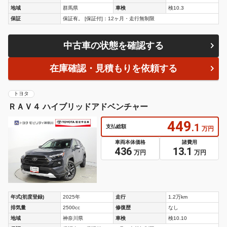
地域
群馬県
車検
検10.3
保証
保証有。 [保証付]：12ヶ月・走行無制限
中古車の状態を確認する
在庫確認・見積もりを依頼する
トヨタ
ＲＡＶ４ ハイブリッドアドベンチャー
449
.1
支払総額
万円
車両本体価格
諸費用
436
13.1
万円
万円
年式(初度登録)
2025年
走行
1.2万km
排気量
2500cc
修復歴
なし
地域
神奈川県
車検
検10.10