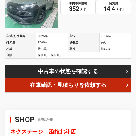
車両本体価格
諸費用
352
14.4
万円
万円
年式(初度登録)
2025年
走行
2.2万km
排気量
2500cc
修復歴
あり
地域
栃木県
車検
検10.1
保証
保証無。 保証無
中古車の状態を確認する
在庫確認・見積もりを依頼する
SHOP
販売店詳細
ネクステージ 函館北斗店