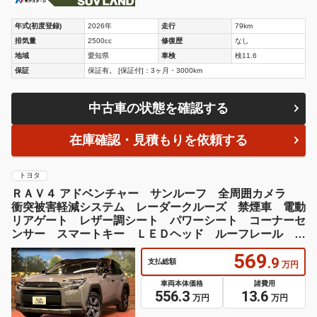
年式(初度登録)
2026年
走行
79km
排気量
2500cc
修復歴
なし
地域
愛知県
車検
検11.6
保証
保証有。 [保証付]：3ヶ月・3000km
中古車の状態を確認する
在庫確認・見積もりを依頼する
トヨタ
ＲＡＶ４ アドベンチャー サンルーフ 全周囲カメラ
衝突被害軽減システム レーダークルーズ 禁煙車 電動
リアゲート レザー調シート パワーシート コーナーセ
ンサー スマートキー ＬＥＤヘッド ルーフレール Ｅ
ＴＣ２．０
569
.9
支払総額
万円
車両本体価格
諸費用
556.3
13.6
万円
万円