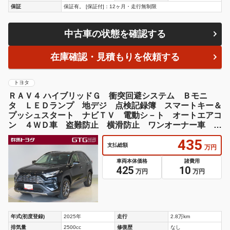
保証
保証有。 [保証付]：12ヶ月・走行無制限
中古車の状態を確認する
在庫確認・見積もりを依頼する
トヨタ
ＲＡＶ４ ハイブリッドＧ 衝突回避システム Ｂモニ
タ ＬＥＤランプ 地デジ 点検記録簿 スマートキー＆
プッシュスタート ナビＴＶ 電動シ－ト オートエアコ
ン ４ＷＤ車 盗難防止 横滑防止 ワンオーナー車 Ａ
Ｗ ＡＢＳ パワステ
435
支払総額
万円
車両本体価格
諸費用
425
10
万円
万円
年式(初度登録)
2025年
走行
2.8万km
排気量
2500cc
修復歴
なし