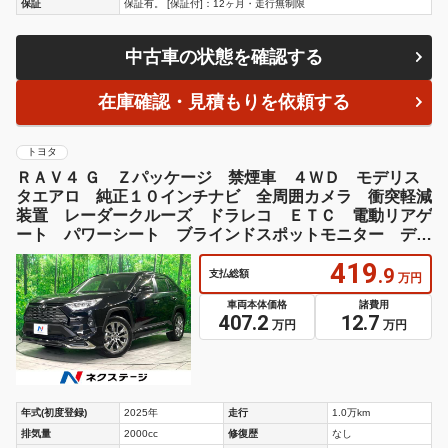
保証
保証有。 [保証付]：12ヶ月・走行無制限
中古車の状態を確認する
在庫確認・見積もりを依頼する
トヨタ
ＲＡＶ４ Ｇ Ｚパッケージ 禁煙車 ４ＷＤ モデリス
タエアロ 純正１０インチナビ 全周囲カメラ 衝突軽減
装置 レーダークルーズ ドラレコ ＥＴＣ 電動リアゲ
ート パワーシート ブラインドスポットモニター デジ
タルインナーミラー
419
.9
支払総額
万円
車両本体価格
諸費用
407.2
12.7
万円
万円
年式(初度登録)
2025年
走行
1.0万km
排気量
2000cc
修復歴
なし