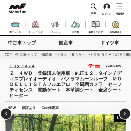
検索
MENU
ログイン
車ニュース
チューニング
イベント
中古車
新車カタログ
自動車求人
中古車トップ
国産車
ドイツ車
検索したいキーワードを入力
検索
TOP
中古車トップ
国産車
トヨタ
ＲＡＶ４
トヨタ ＲＡＶ４の中古車
2026/08/07
トヨタ ＲＡＶ４
Ｚ ４ＷＤ 登録済未使用車 純正１２．９インチデ
ィスプレイオーディオ パノラマムーンルーフ ＭＯ
ＤＥＬＬＩＳＴＡフルエアロ 全周囲カメラ セーフ
ティセンス 電動ゲート 本革調シート 全席シート
ヒーター
NEW
保証あり
Goo鑑定車
1
/
84