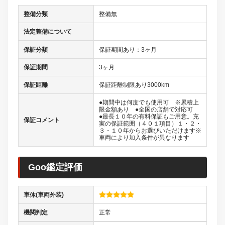
整備分類
整備無
法定整備について
保証分類
保証期間あり：3ヶ月
保証期間
3ヶ月
保証距離
保証距離制限あり3000km
●期間中は何度でも使用可 ※累積上
限金額あり ●全国の店舗で対応可
●最長１０年の有料保証もご用意。充
保証コメント
実の保証範囲（４０１項目）１・２・
３・１０年からお選びいただけます※
車両により加入条件が異なります
Goo鑑定評価
車体(車両外装)
機関判定
正常