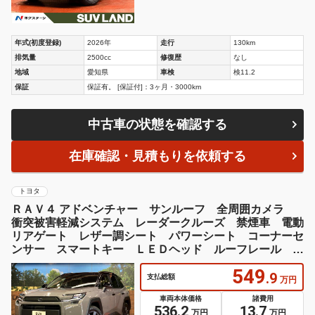
年式(初度登録)
2026年
走行
130km
排気量
2500cc
修復歴
なし
地域
愛知県
車検
検11.2
保証
保証有。 [保証付]：3ヶ月・3000km
中古車の状態を確認する
在庫確認・見積もりを依頼する
トヨタ
ＲＡＶ４ アドベンチャー サンルーフ 全周囲カメラ
衝突被害軽減システム レーダークルーズ 禁煙車 電動
リアゲート レザー調シート パワーシート コーナーセ
ンサー スマートキー ＬＥＤヘッド ルーフレール Ｅ
ＴＣ２．０
549
.9
支払総額
万円
車両本体価格
諸費用
536.2
13.7
万円
万円