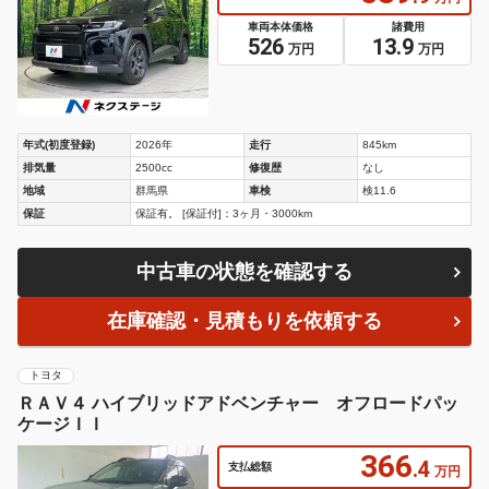
車両本体価格
諸費用
526
13.9
万円
万円
年式(初度登録)
2026年
走行
845km
排気量
2500cc
修復歴
なし
地域
群馬県
車検
検11.6
保証
保証有。 [保証付]：3ヶ月・3000km
中古車の状態を確認する
在庫確認・見積もりを依頼する
トヨタ
ＲＡＶ４ ハイブリッドアドベンチャー オフロードパッ
ケージＩＩ
366
.4
支払総額
万円