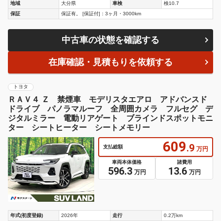
地域
大分県
車検
検10.7
保証
保証有。 [保証付]：3ヶ月・3000km
中古車の状態を確認する
在庫確認・見積もりを依頼する
トヨタ
ＲＡＶ４ Ｚ 禁煙車 モデリスタエアロ アドバンスド
ドライブ パノラマルーフ 全周囲カメラ フルセグ デ
ジタルミラー 電動リアゲート ブラインドスポットモニ
ター シートヒーター シートメモリー
609
.9
支払総額
万円
車両本体価格
諸費用
596.3
13.6
万円
万円
年式(初度登録)
2026年
走行
0.2万km