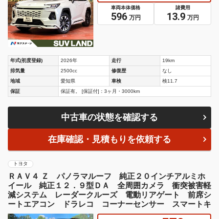
車両本体価格
諸費用
596
13.9
万円
万円
年式(初度登録)
2026年
走行
19km
排気量
2500cc
修復歴
なし
地域
愛知県
車検
検11.7
保証
保証有。 [保証付]：3ヶ月・3000km
中古車の状態を確認する
在庫確認・見積もりを依頼する
トヨタ
ＲＡＶ４ Ｚ パノラマルーフ 純正２０インチアルミホ
イール 純正１２．９型ＤＡ 全周囲カメラ 衝突被害軽
減システム レーダークルーズ 電動リアゲート 前席シ
ートエアコン ドラレコ コーナーセンサー スマートキ