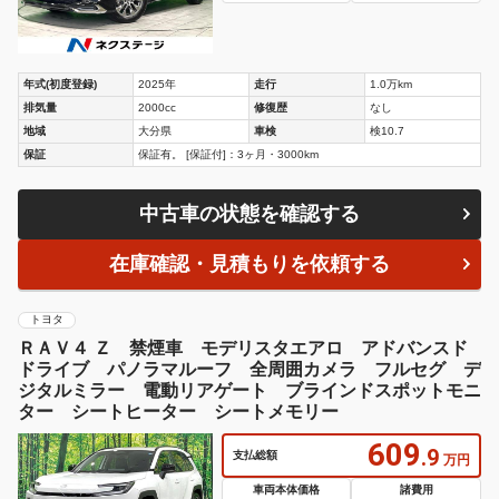
年式(初度登録)
2025年
走行
1.0万km
排気量
2000cc
修復歴
なし
地域
大分県
車検
検10.7
保証
保証有。 [保証付]：3ヶ月・3000km
中古車の状態を確認する
在庫確認・見積もりを依頼する
トヨタ
ＲＡＶ４ Ｚ 禁煙車 モデリスタエアロ アドバンスド
ドライブ パノラマルーフ 全周囲カメラ フルセグ デ
ジタルミラー 電動リアゲート ブラインドスポットモニ
ター シートヒーター シートメモリー
609
.9
支払総額
万円
車両本体価格
諸費用