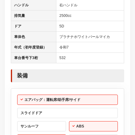
ハンドル
右ハンドル
排気量
2500cc
ドア
5D
車体色
プラチナホワイトパールマイカ
年式（初年度登録）
令和7
車台番号下3桁
532
装備
エアバッグ：運転席/助手席/サイド
スライドドア
サンルーフ
ABS