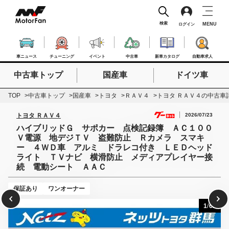
検索
MENU
ログイン
車ニュース
チューニング
イベント
中古車
新車カタログ
自動車求人
中古車トップ
国産車
ドイツ車
検索したいキーワードを入力
検索
TOP
中古車トップ
国産車
トヨタ
ＲＡＶ４
トヨタ ＲＡＶ４の中古車
2026/07/23
トヨタ ＲＡＶ４
ハイブリッドＧ サポカー 点検記録簿 ＡＣ１００
Ｖ電源 地デジＴＶ 盗難防止 Ｒカメラ スマキ
ー ４ＷＤ車 アルミ ドラレコ付き ＬＥＤヘッド
ライト ＴＶナビ 横滑防止 メディアプレイヤー接
続 電動シート ＡＡＣ
保証あり
ワンオーナー
1
/
62