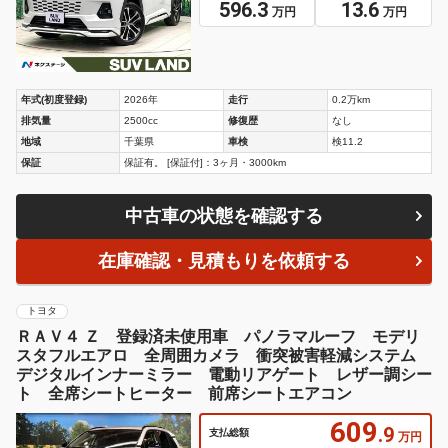
596.3
13.6
万円
万円
年式(初度登録)
2026年
走行
0.2万km
排気量
2500cc
修復歴
なし
地域
千葉県
車検
検11.2
保証
保証有。 [保証付]：3ヶ月・3000km
中古車の状態を確認する
在庫確認・見積もりを依頼する
トヨタ
ＲＡＶ４ Ｚ 登録済未使用車 パノラマルーフ モデリ
スタフルエアロ 全周囲カメラ 衝突被害軽減システム
デジタルインナーミラー 電動リアゲート レザー調シー
ト 全席シートヒーター 前席シートエアコン
609
.9
支払総額
万円