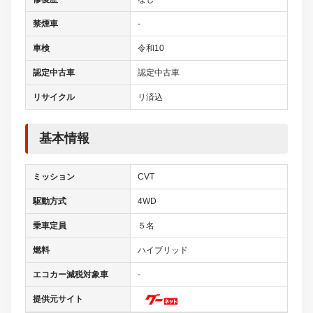
禁煙車
-
車検
令和10
認定中古車
認定中古車
リサイクル
リ済込
基本情報
ミッション
CVT
駆動方式
4WD
乗車定員
５名
燃料
ハイブリッド
エコカー減税対象車
-
提供元サイト