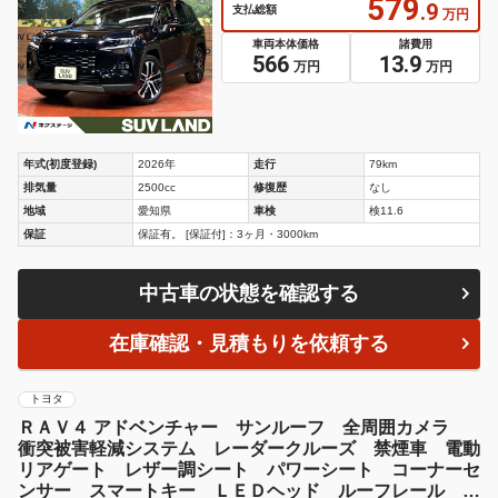
579
.9
支払総額
万円
車両本体価格
諸費用
566
13.9
万円
万円
年式(初度登録)
2026年
走行
79km
排気量
2500cc
修復歴
なし
地域
愛知県
車検
検11.6
保証
保証有。 [保証付]：3ヶ月・3000km
中古車の状態を確認する
在庫確認・見積もりを依頼する
トヨタ
ＲＡＶ４ アドベンチャー サンルーフ 全周囲カメラ
衝突被害軽減システム レーダークルーズ 禁煙車 電動
リアゲート レザー調シート パワーシート コーナーセ
ンサー スマートキー ＬＥＤヘッド ルーフレール Ｅ