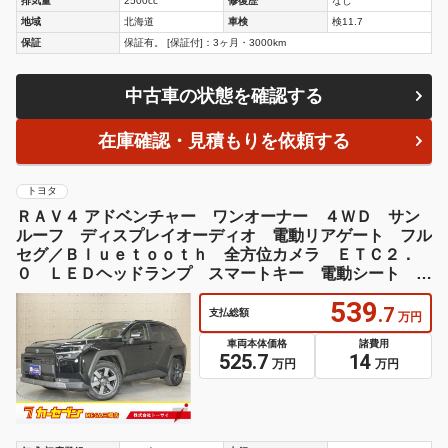
排気量
2500cc
修復歴
なし
地域
北海道
車検
検11.7
保証
保証有。 [保証付]：3ヶ月・3000km
中古車の状態を確認する
在庫確認・見積もりを依頼する
トヨタ
ＲＡＶ４ アドベンチャー ワンオーナー ４ＷＤ サン
ルーフ ディスプレイオーディオ 電動リアゲート フル
セグ／Ｂｌｕｅｔｏｏｔｈ 全方位カメラ ＥＴＣ２．
０ ＬＥＤヘッドランプ スマートキー 電動シート 記
録簿
539
.7
支払総額
万円
車両本体価格
諸費用
525.7
14
万円
万円