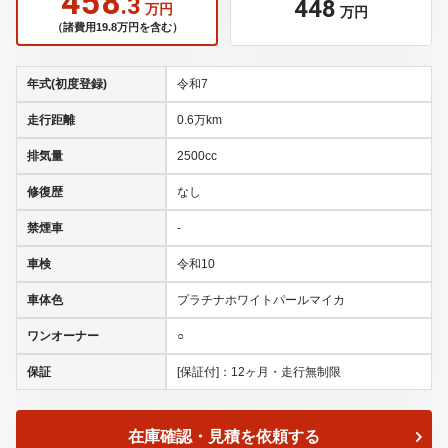
458
.3
448
万円
万円
（諸費用19.8万円を含む）
年式(初度登録)
令和7
走行距離
0.6万km
排気量
2500cc
修復歴
なし
禁煙車
-
車検
令和10
車体色
プラチナホワイトパールマイカ
ワンオーナー
○
保証
[保証付]：12ヶ月・走行無制限
在庫確認・見積を依頼する