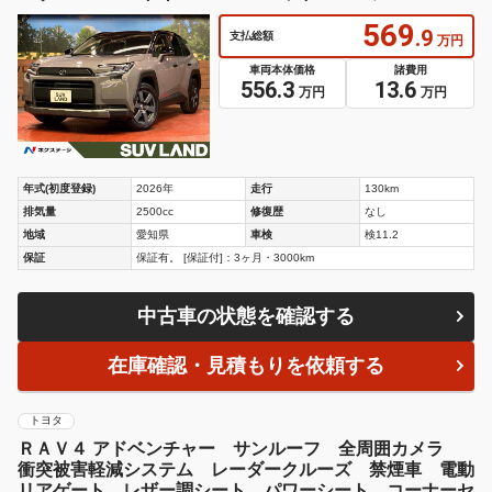
ＴＣ２．０
569
.9
支払総額
万円
車両本体価格
諸費用
556.3
13.6
万円
万円
年式(初度登録)
2026年
走行
130km
排気量
2500cc
修復歴
なし
地域
愛知県
車検
検11.2
保証
保証有。 [保証付]：3ヶ月・3000km
中古車の状態を確認する
在庫確認・見積もりを依頼する
トヨタ
ＲＡＶ４ アドベンチャー サンルーフ 全周囲カメラ
衝突被害軽減システム レーダークルーズ 禁煙車 電動
リアゲート レザー調シート パワーシート コーナーセ