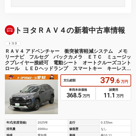
トヨタＲＡＶ４の新着中古車情報
トヨタ
ＲＡＶ４ アドベンチャー 衝突被害軽減システム メモ
リーナビ フルセグ バックカメラ ＥＴＣ ミュージッ
クプレイヤー接続可 電動シート オートクルーズコント
ロール ＬＥＤヘッドランプ スマートキー キーレス
４ＷＤ
379
.6
支払総額
万円
車両本体価格
諸費用
368.5
11.1
万円
万円
年式(初度登録)
2025年
走行
0.3万km
排気量
2000cc
修復歴
なし
地域
愛知県
車検
検10.11