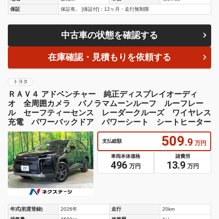
保証
保証有。 [保証付]：12ヶ月・走行無制限
中古車の状態を確認する
在庫確認・見積もりを依頼する
トヨタ
ＲＡＶ４ アドベンチャー 純正ディスプレイオーディ
オ 全周囲カメラ パノラマムーンルーフ ルーフレー
ル セーフティーセンス レーダークルーズ ワイヤレス
充電 パワーバックドア パワーシート シートヒーター
509
.9
支払総額
万円
車両本体価格
諸費用
496
13.9
万円
万円
年式(初度登録)
2026年
走行
20km