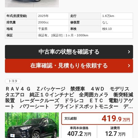
年式(初度登録)
2025年
走行
1.6万km
排気量
2000cc
修復歴
なし
地域
千葉県
車検
検9.10
保証
保証有。 [保証付]：1ヶ月・1000km
中古車の状態を確認する
在庫確認・見積もりを依頼する
トヨタ
ＲＡＶ４ Ｇ Ｚパッケージ 禁煙車 ４ＷＤ モデリス
タエアロ 純正１０インチナビ 全周囲カメラ 衝突軽減
装置 レーダークルーズ ドラレコ ＥＴＣ 電動リアゲ
ート パワーシート ブラインドスポットモニター デジ
タルインナーミラー
419
.9
支払総額
万円
車両本体価格
諸費用
407.2
12.7
万円
万円