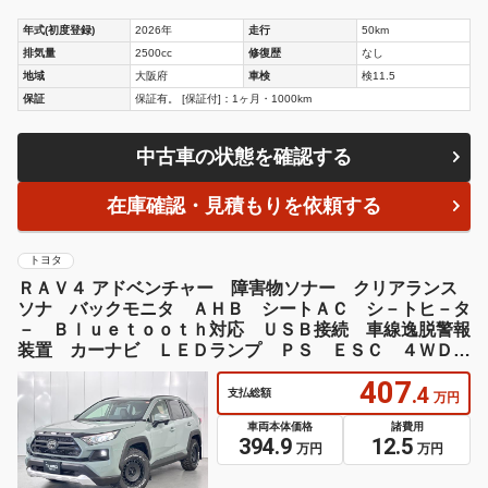
年式(初度登録)
2026年
走行
50km
排気量
2500cc
修復歴
なし
地域
大阪府
車検
検11.5
保証
保証有。 [保証付]：1ヶ月・1000km
中古車の状態を確認する
在庫確認・見積もりを依頼する
トヨタ
ＲＡＶ４ アドベンチャー 障害物ソナー クリアランス
ソナ バックモニタ ＡＨＢ シートＡＣ シ－トヒ－タ
－ Ｂｌｕｅｔｏｏｔｈ対応 ＵＳＢ接続 車線逸脱警報
装置 カーナビ ＬＥＤランプ ＰＳ ＥＳＣ ４ＷＤ
車 パワーウインドウ
407
.4
支払総額
万円
車両本体価格
諸費用
394.9
12.5
万円
万円