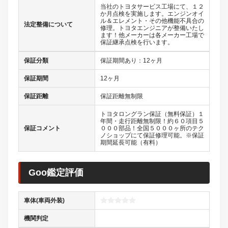
当社のトヨタサービス工場にて、１２
か月点検を実施します。エンジンオイ
ル＆エレメント・その他機能不具合の
法定整備について
修理。トヨタエンジニアが整備いたし
ます！他メーカーは各メーカー工場で
保証継承点検を行います。
保証分類
保証期間あり：12ヶ月
保証期間
12ヶ月
保証距離
保証距離無制限
トヨタロングラン保証（無料保証）１
年間・走行距離無制限！約６０項目５
保証コメント
０００部品！全国５０００ヶ所のテク
ノショップにて保証修理可能。※保証
期間延長可能（有料）
Goo鑑定評価
車体(車両外装)
機関判定