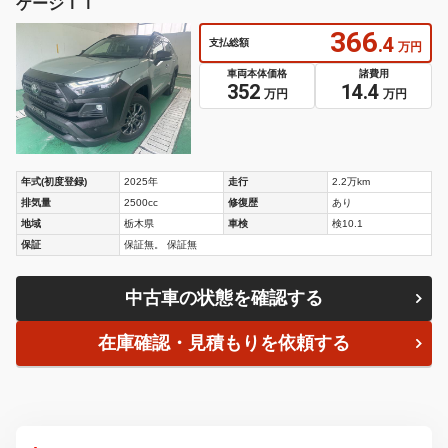
ケージＩＩ
366
.4
支払総額
万円
車両本体価格
諸費用
352
14.4
万円
万円
年式(初度登録)
2025年
走行
2.2万km
排気量
2500cc
修復歴
あり
地域
栃木県
車検
検10.1
保証
保証無。 保証無
中古車の状態を確認する
在庫確認・見積もりを依頼する