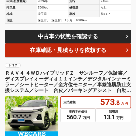
年式(初度登録)
2026年
走行
24km
排気量
2500cc
修復歴
なし
地域
埼玉県
車検
検11.7
保証
保証有。 [保証付]：1ヶ月・1000km
中古車の状態を確認する
在庫確認・見積もりを依頼する
トヨタ
ＲＡＶ４ ４ＷＤハイブリッドＺ サンルーフ／保証書／
ディスプレイオーディオ１１インチ／デジタルインナーミ
ラー／シートヒーター／全方位モニター／車線逸脱防止支
援システム／シート 合皮／パーキングアシスト 自動操
舵
573
.8
支払総額
万円
車両本体価格
諸費用
560.7
13.1
万円
万円