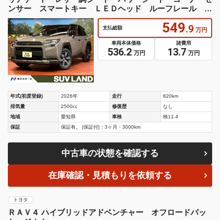
ンサー スマートキー ＬＥＤヘッド ルーフレール Ｅ
ＴＣ２．０
549
.9
支払総額
万円
車両本体価格
諸費用
536.2
13.7
万円
万円
年式(初度登録)
2026年
走行
820km
排気量
2500cc
修復歴
なし
地域
愛知県
車検
検11.4
保証
保証有。 [保証付]：3ヶ月・3000km
中古車の状態を確認する
在庫確認・見積もりを依頼する
トヨタ
ＲＡＶ４ ハイブリッドアドベンチャー オフロードパッ