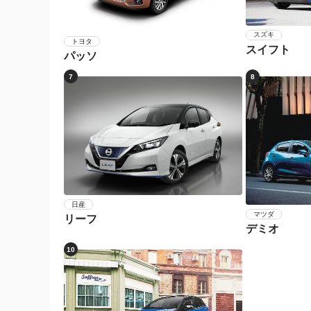
スズキ
トヨタ
スイフト
パッソ
7
8
日産
マツダ
リーフ
デミオ
10