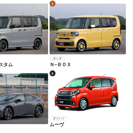
3
ホンダ
スタム
Ｎ−ＢＯＸ
6
ダイハツ
ムーヴ