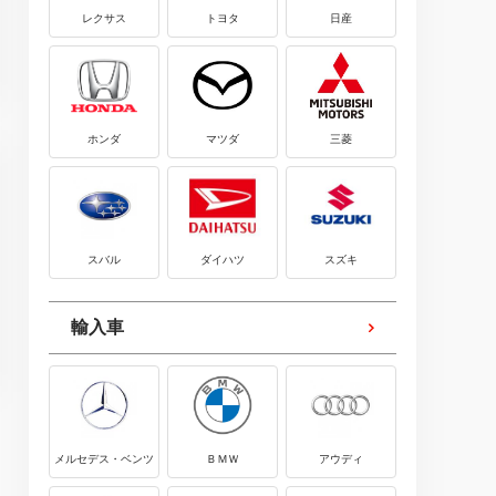
レクサス
トヨタ
日産
ホンダ
マツダ
三菱
スバル
ダイハツ
スズキ
輸入車
メルセデス・ベンツ
ＢＭＷ
アウディ