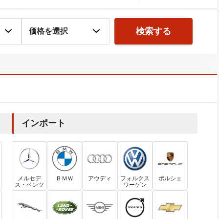
検索する
インポート
メルセデ
ＢＭＷ
アウディ
フォルクス
ポルシェ
ス・ベンツ
ワーゲン