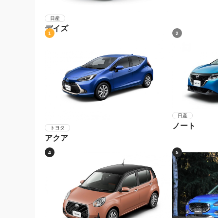
日産
デイズ
1
2
日産
ノート
トヨタ
アクア
4
5