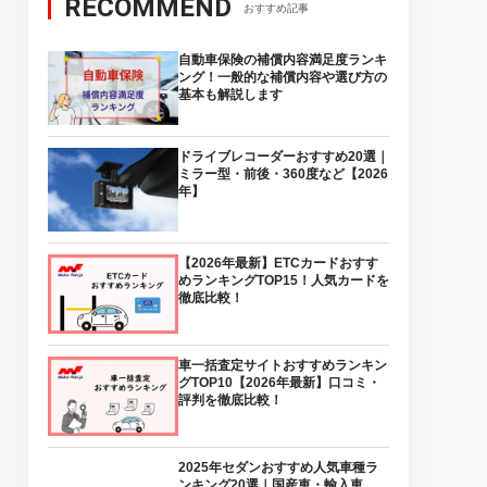
RECOMMEND
おすすめ記事
自動車保険の補償内容満足度ランキ
ング！一般的な補償内容や選び方の
基本も解説します
ドライブレコーダーおすすめ20選｜
ミラー型・前後・360度など【2026
年】
【2026年最新】ETCカードおすす
めランキングTOP15！人気カードを
徹底比較！
車一括査定サイトおすすめランキン
グTOP10【2026年最新】口コミ・
評判を徹底比較！
2025年セダンおすすめ人気車種ラ
ンキング20選｜国産車・輸入車