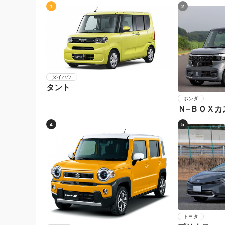
1
2
ダイハツ
タント
ホンダ
Ｎ−ＢＯＸカ
4
5
トヨタ