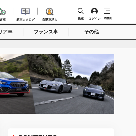
検索
ログイン
MENU
古車
新車カタログ
自動車求人
リア車
フランス車
その他
検索