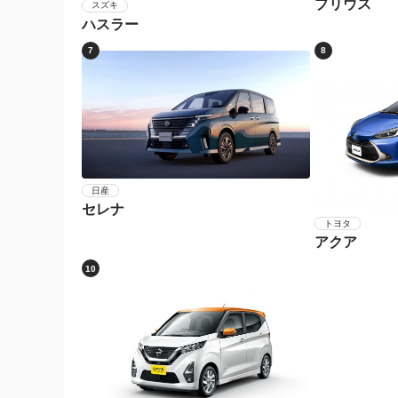
プリウス
スズキ
ハスラー
7
8
日産
セレナ
トヨタ
アクア
10