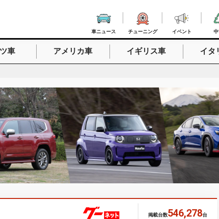
車ニュース
チューニング
イベント
中
ツ車
アメリカ車
イギリス車
イタ
入力
546,278
掲載台数
台