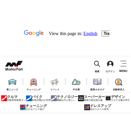
MENU
検索
ログイン
車ニュース
チューニング
イベント
中古車
新車カタログ
自動車求人
クルマ
バイク
テクノロジー
スーパーカー
デザイン
自動車情報満タン
新車試乗記が充実
機械は中が美しい
最新の最先端主義
カタチを解き明す
チューニング
ドレスアップ
広がるクルマ遊び
自分スタイル発見