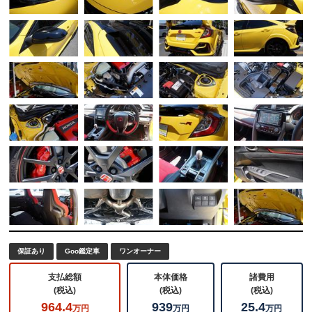
保証あり
Goo鑑定車
ワンオーナー
支払総額
本体価格
諸費用
(税込)
(税込)
(税込)
964.4
939
25.4
万円
万円
万円