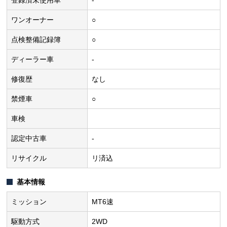
ワンオーナー
○
点検整備記録簿
○
ディーラー車
-
修復歴
なし
禁煙車
○
車検
認定中古車
-
リサイクル
リ済込
基本情報
ミッション
MT6速
駆動方式
2WD