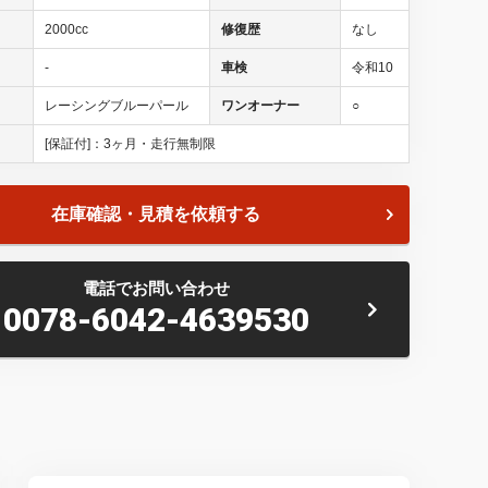
2000cc
修復歴
なし
-
車検
令和10
レーシングブルーパール
ワンオーナー
○
[保証付]：3ヶ月・走行無制限
在庫確認・見積を依頼する
電話でお問い合わせ
バーの在庫をご覧頂きまして、有り難う御座います。
0078-6042-4639530