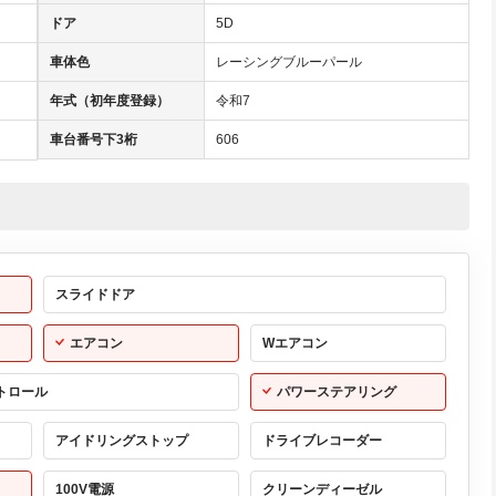
ドア
5D
車体色
レーシングブルーパール
年式（初年度登録）
令和7
車台番号下3桁
606
スライドドア
エアコン
Wエアコン
トロール
パワーステアリング
アイドリングストップ
ドライブレコーダー
100V電源
クリーンディーゼル