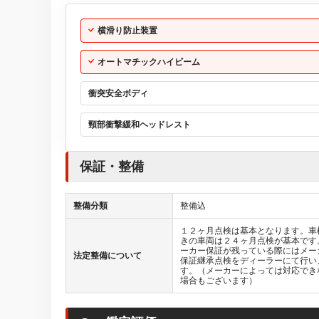
横滑り防止装置
オートマチックハイビーム
衝突安全ボディ
頸部衝撃緩和ヘッドレスト
保証・整備
整備分類
整備込
１２ヶ月点検は基本となります。車
きの車両は２４ヶ月点検が基本です
ーカー保証が残っている際にはメー
法定整備について
保証継承点検をディーラーにて行い
す。（メーカーによっては対応でき
場合もございます）