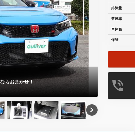
排気量
禁煙車
車体色
保証
とならおまかせ！
この度はガリ