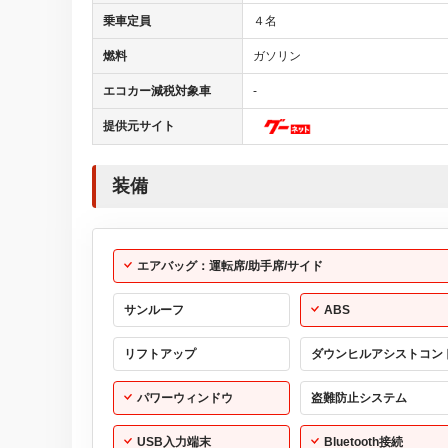
乗車定員
４名
燃料
ガソリン
エコカー減税対象車
-
提供元サイト
装備
エアバッグ：運転席/助手席/サイド
サンルーフ
ABS
リフトアップ
ダウンヒルアシストコン
パワーウィンドウ
盗難防止システム
USB入力端末
Bluetooth接続