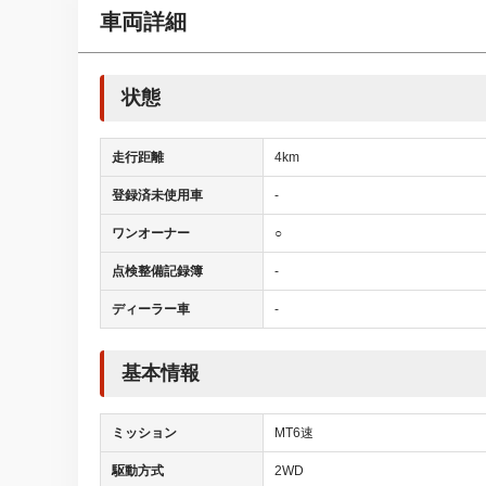
車両詳細
状態
走行距離
4km
登録済未使用車
-
ワンオーナー
○
点検整備記録簿
-
ディーラー車
-
基本情報
ミッション
MT6速
駆動方式
2WD