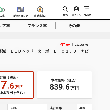
検索
ログイン
MENU
古車
新車カタログ
自動車求人
リア車
フランス車
その他
検索
2026/08/01
軽減 ＬＥＤヘッド ターボ ＥＴＣ２．０ ナビ
総額（税込）
47
本体価格（税込）
.6
839
.6
万円
万円
9.8万円を含む）
)
令和7
走行距離
4km