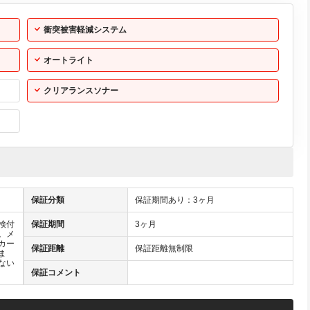
衝突被害軽減システム
オートライト
クリアランスソナー
保証分類
保証期間あり：3ヶ月
検付
保証期間
3ヶ月
。メ
カー
保証距離
保証距離無制限
ま
ない
保証コメント