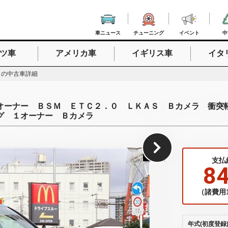
車ニュース
チューニング
イベント
中
ツ車
アメリカ車
イギリス車
イタ
入力
クの中古車詳細
オーナー ＢＳＭ ＥＴＣ２．０ ＬＫＡＳ Ｂカメラ 衝突
グ １オーナー Ｂカメラ
1
/
43
支払
8
（諸費用1
年式(初度登録