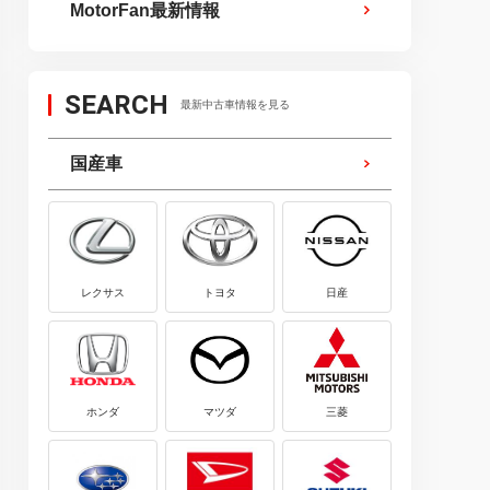
MotorFan最新情報
SEARCH
最新中古車情報を見る
国産車
レクサス
トヨタ
日産
ホンダ
マツダ
三菱