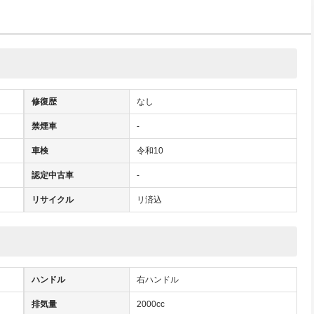
修復歴
なし
禁煙車
-
車検
令和10
認定中古車
-
リサイクル
リ済込
ハンドル
右ハンドル
排気量
2000cc