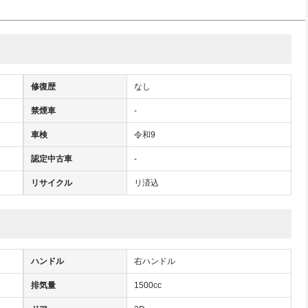
修復歴
なし
禁煙車
-
車検
令和9
認定中古車
-
リサイクル
リ済込
ハンドル
右ハンドル
排気量
1500cc