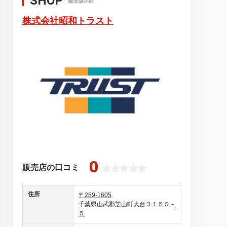
SHOP
販売店詳細
株式会社昭和トラスト
0
販売店の口コミ
住所
〒289-1605
千葉県山武郡芝山町大台３１５５－
５