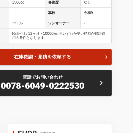
1500cc
修復歴
なし
-
車検
令和9
パール
ワンオーナー
-
[保証付]：12ヶ月・10000km ※いずれか早い時期が保証適
用の条件となります。
在庫確認・見積を依頼する
誠にありがとうございます。こちらの車両はＴＲＵＳＴコンプ
Ｐｅｒｆｏｒｍａｎｃｅ Ｅｄｉｔｉｏｎ］にアップデートさ
電話でお問い合わせ
0078-6049-0222530