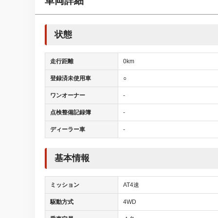
車両詳細
状態
走行距離
0km
登録済未使用車
○
ワンオーナー
-
点検整備記録簿
-
ディーラー車
-
基本情報
ミッション
AT4速
駆動方式
4WD