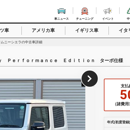
車ニュース
チューニング
イベント
中
ツ車
アメリカ車
イギリス車
イタ
入力
ジムニーシエラの中古車詳細
ｙ Ｐｅｒｆｏｒｍａｎｃｅ Ｅｄｉｔｉｏｎ ターボ仕様
1
/
33
支払
5
（諸費用1
年式(初度登録