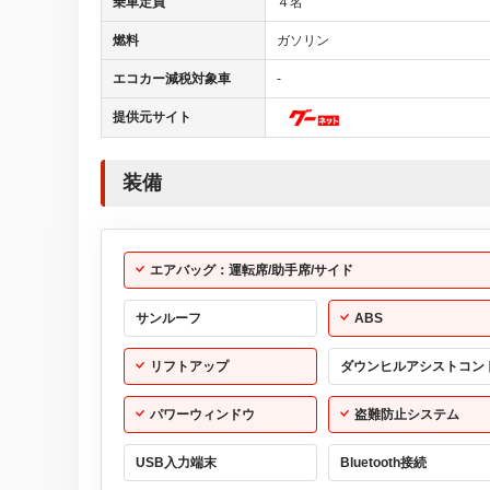
乗車定員
４名
燃料
ガソリン
エコカー減税対象車
-
提供元サイト
装備
エアバッグ：運転席/助手席/サイド
サンルーフ
ABS
リフトアップ
ダウンヒルアシストコン
パワーウィンドウ
盗難防止システム
USB入力端末
Bluetooth接続