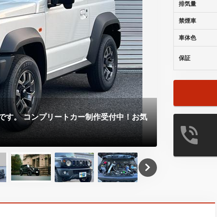
排気量
禁煙車
車体色
保証
ご覧いただき
です。 コンプリートカー制作受付中！お気
Ｒｅｄｄｙ 
致します。