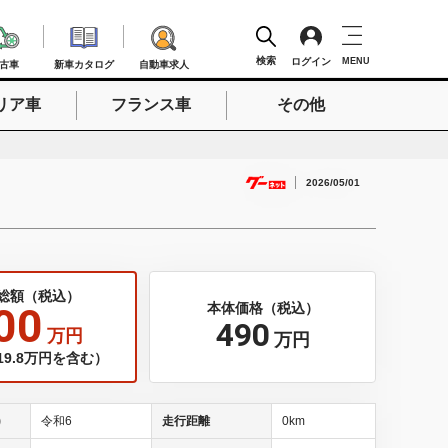
検索
ログイン
MENU
古車
新車カタログ
自動車求人
リア車
フランス車
その他
検索
2026/05/01
総額（税込）
00
本体価格（税込）
490
万円
万円
9.8万円を含む）
)
令和6
走行距離
0km