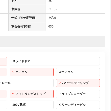
ドア
3D
車体色
パール
年式（初年度登録）
令和6
車台番号下3桁
630
スライドドア
エアコン
Wエアコン
トロール
パワーステアリング
アイドリングストップ
ドライブレコーダー
100V電源
クリーンディーゼル