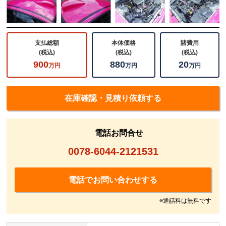
支払総額
本体価格
諸費用
(税込)
(税込)
(税込)
900
880
20
万円
万円
万円
在庫確認・見積り依頼する
電話お問合せ
0078-6044-2121531
電話でお問い合わせする
※通話料は無料です