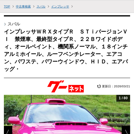
TOP
中古車検索
スバル
インプレッサ
スバル
インプレッサＷＲＸタイプＲ ＳＴｉバージョンＶ
Ｉ 禁煙車、最終型タイプＲ、２２Ｂワイドボデ
ィ、オールペイント、機関系ノーマル、１８インチ
アルミホイール、ルーフベンチレーター、エアコ
ン、パワステ、パワーウインドウ、ＨＩＤ、エアバ
ッグ・
更新日：2026/03/21
1
/
80