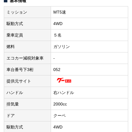
基本情報
ミッション
MT5速
駆動方式
4WD
乗車定員
５名
燃料
ガソリン
エコカー減税対象車
-
車台番号下3桁
052
提供元サイト
ハンドル
右ハンドル
排気量
2000cc
ドア
クーペ
駆動方式
4WD