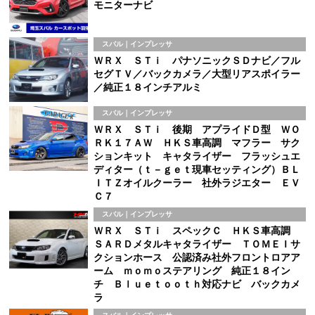
モニターナビ
スバル｜インプレッサ
ＷＲＸ ＳＴｉ パナソニックＳＤナビ／フル
セグＴＶ／バックカメラ／大型リアスポイラー
／純正１８インチアルミ
スバル｜インプレッサ
ＷＲＸ ＳＴｉ 後期 アプライドＤ型 ＷＯ
ＲＫ１７ＡＷ ＨＫＳ車高調 マフラー サク
ションキット キャタライザー フラッシュエ
ディター（ｔ－ｇｅｔ現車セッティング）ＢＬ
ＩＴＺオイルクーラー 社外ラジエター ＥＶ
Ｃ７
スバル｜インプレッサ
ＷＲＸ ＳＴｉ スペックＣ ＨＫＳ車高調
ＳＡＲＤメタルキャタライザー ＴＯＭＥＩサ
クションホース 公認済み社外フロントロアア
ーム ｍｏｍｏステアリング 純正１８イン
チ Ｂｌｕｅｔｏｏｔｈ対応ナビ バックカメ
ラ