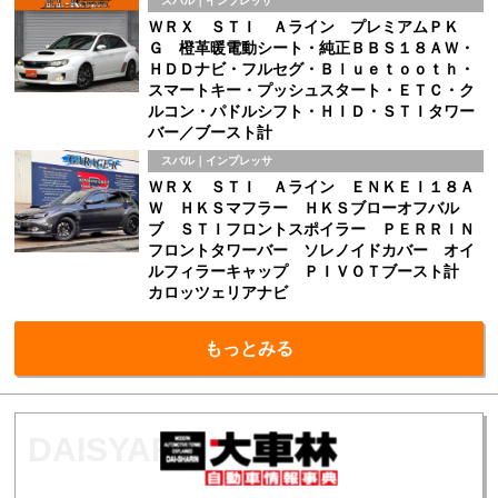
スバル｜インプレッサ
ＷＲＸ ＳＴＩ Ａライン プレミアムＰＫ
Ｇ 橙革暖電動シート・純正ＢＢＳ１８ＡＷ・
ＨＤＤナビ・フルセグ・Ｂｌｕｅｔｏｏｔｈ・
スマートキー・プッシュスタート・ＥＴＣ・ク
ルコン・パドルシフト・ＨＩＤ・ＳＴＩタワー
バー／ブースト計
スバル｜インプレッサ
ＷＲＸ ＳＴＩ Ａライン ＥＮＫＥＩ１８Ａ
Ｗ ＨＫＳマフラー ＨＫＳブローオフバル
ブ ＳＴＩフロントスポイラー ＰＥＲＲＩＮ
フロントタワーバー ソレノイドカバー オイ
ルフィラーキャップ ＰＩＶＯＴブースト計
カロッツェリアナビ
もっとみる