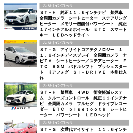
スバル｜インプレッサ
ＳＴ－Ｈ 純正１１．６インチナビ 禁煙車
全周囲カメラ シートヒーター ステアリング
ヒーター メモリー機能付パワーシート 純正
１７インチアルミホイール ＥＴＣ スマート
キー ＬＥＤヘッドライト
スバル｜インプレッサ
ＳＴ－Ｇ アイサイトコアテクノロジー １
１．６インチディスプレイ 全周囲カメラ ナ
ビＴＶ シートヒーター／ステアヒーター Ｅ
ＴＣ ＢＳＭ パドルシフト プッシュスター
ト リアフォグ ＳＩ－ＤＲＩＶＥ 本州仕入
れ
スバル｜インプレッサ
ＳＴ－Ｈ 禁煙車 ４ＷＤ 衝突軽減システ
ム クルーズコントロール 純正１１インチナ
ビ 全周囲カメラ フルセグ ドライブレコー
ダー ＥＴＣ ｂｌｕｅｔｏｏｔｈ シートヒ
ーター パワーシート ＬＥＤヘッド
スバル｜インプレッサ
ＳＴ－Ｇ 次世代アイサイト １１．６インチ