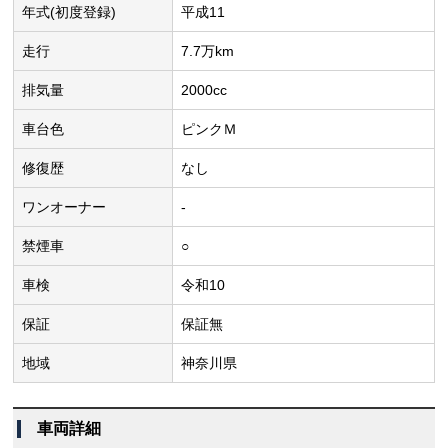
年式(初度登録)
平成11
走行
7.7万km
排気量
2000cc
車台色
ピンクＭ
修復歴
なし
ワンオーナー
-
禁煙車
○
車検
令和10
保証
保証無
地域
神奈川県
車両詳細