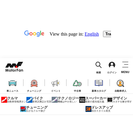
MENU
検索
ログイン
車ニュース
チューニング
イベント
中古車
新車カタログ
自動車求人
クルマ
バイク
テクノロジー
スーパーカー
デザイン
自動車情報満タン
新車試乗記が充実
機械は中が美しい
最新の最先端主義
カタチを解き明す
チューニング
ドレスアップ
広がるクルマ遊び
自分スタイル発見