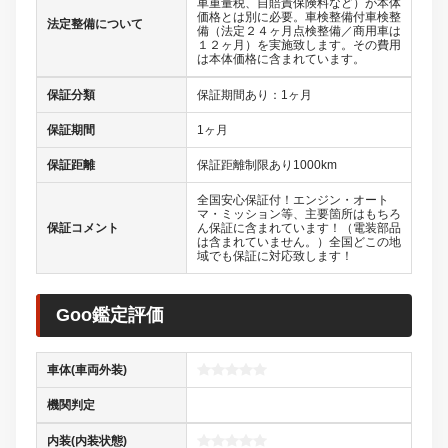
車重量税、自賠責保険料など）が本体
価格とは別に必要。車検整備付車検整
法定整備について
備（法定２４ヶ月点検整備／商用車は
１２ヶ月）を実施致します。その費用
は本体価格に含まれています。
保証分類
保証期間あり：1ヶ月
保証期間
1ヶ月
保証距離
保証距離制限あり1000km
全国安心保証付！エンジン・オート
マ・ミッション等、主要箇所はもちろ
保証コメント
ん保証に含まれています！（電装部品
は含まれていません。）全国どこの地
域でも保証に対応致します！
Goo鑑定評価
車体(車両外装)
機関判定
内装(内装状態)