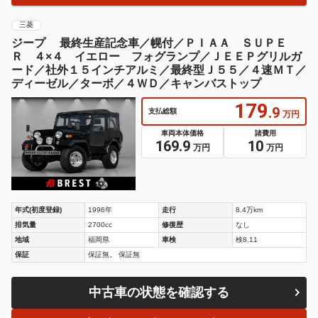
三菱
ジープ 最終生産記念車／幌付／ＰＩＡＡ ＳＵＰＥ
Ｒ ４×４ イエロー フォグランプ／ＪＥＥＰグリルガ
ード／社外１５インチアルミ／最終型Ｊ５５／４速ＭＴ／
ディーゼル／ターボ／４ＷＤ／キャンバストップ
179
.9
支払総額
万円
車両本体価格
諸費用
169.9
10
万円
万円
年式(初度登録)
1996年
走行
8.4万km
排気量
2700cc
修復歴
なし
地域
福岡県
車検
検8.11
保証
保証無。 保証無
中古車の状態を確認する