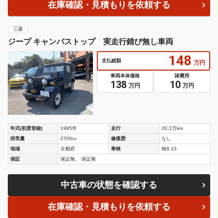
在庫確認・見積もりを依頼する
三菱
ジープ キャンバストップ 実走行錆び無し車両
148
支払総額
万円
車両本体価格
諸費用
138
10
万円
万円
年式(初度登録)
1995年
走行
20.2万km
排気量
2700cc
修復歴
なし
地域
京都府
車検
検8.10
保証
保証無。 保証無
中古車の状態を確認する
在庫確認・見積もりを依頼する