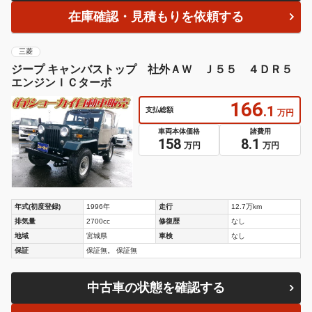
在庫確認・見積もりを依頼する
三菱
ジープ キャンバストップ 社外ＡＷ Ｊ５５ ４ＤＲ５
エンジンＩＣターボ
166
.1
支払総額
万円
車両本体価格
諸費用
158
8.1
万円
万円
年式(初度登録)
1996年
走行
12.7万km
排気量
2700cc
修復歴
なし
地域
宮城県
車検
なし
保証
保証無。 保証無
中古車の状態を確認する