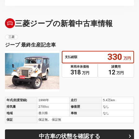
三菱ジープの新着中古車情報
三菱
ジープ 最終生産記念車
330
支払総額
万円
車両本体価格
諸費用
318
12
万円
万円
年式(初度登録)
1998年
走行
5.4万km
排気量
2700cc
修復歴
なし
地域
香川県
車検
なし
保証
保証無。 保証無
中古車の状態を確認する