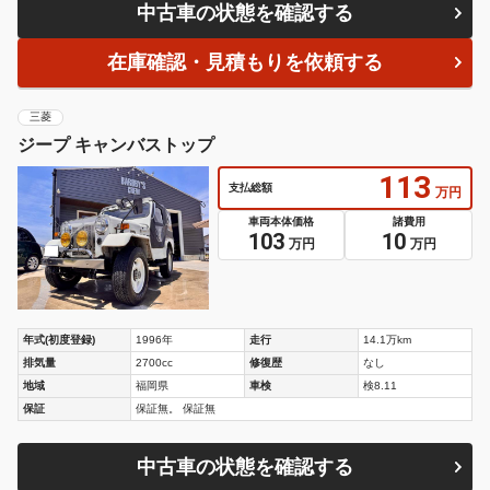
中古車の状態を確認する
在庫確認・見積もりを依頼する
三菱
ジープ キャンバストップ
113
支払総額
万円
車両本体価格
諸費用
103
10
万円
万円
年式(初度登録)
1996年
走行
14.1万km
排気量
2700cc
修復歴
なし
地域
福岡県
車検
検8.11
保証
保証無。 保証無
中古車の状態を確認する