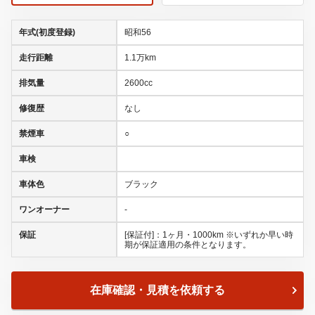
年式(初度登録)
昭和56
走行距離
1.1万km
排気量
2600cc
修復歴
なし
禁煙車
○
車検
車体色
ブラック
ワンオーナー
-
保証
[保証付]：1ヶ月・1000km ※いずれか早い時
期が保証適用の条件となります。
在庫確認・見積を依頼する