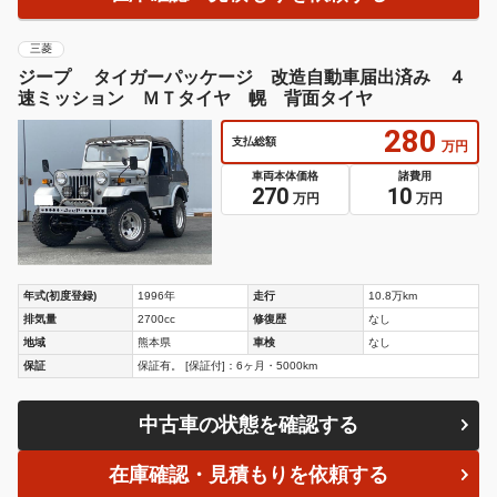
三菱
ジープ タイガーパッケージ 改造自動車届出済み ４
速ミッション ＭＴタイヤ 幌 背面タイヤ
280
支払総額
万円
車両本体価格
諸費用
270
10
万円
万円
年式(初度登録)
1996年
走行
10.8万km
排気量
2700cc
修復歴
なし
地域
熊本県
車検
なし
保証
保証有。 [保証付]：6ヶ月・5000km
中古車の状態を確認する
在庫確認・見積もりを依頼する