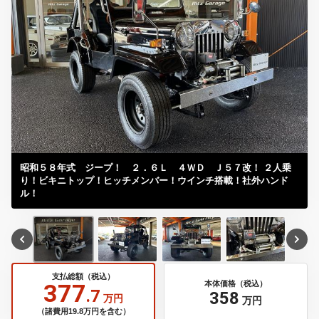
昭和５８年式 ジープ！ ２．６Ｌ ４ＷＤ Ｊ５７改！ ２人乗
り！ビキニトップ！ヒッチメンバー！ウインチ搭載！社外ハンド
ル！
支払総額（税込）
377
本体価格（税込）
.7
358
万円
万円
（諸費用19.8万円を含む）