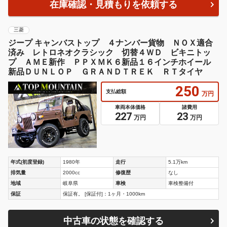
在庫確認・見積もりを依頼する
三菱
ジープ キャンバストップ ４ナンバー貨物 ＮＯＸ適合
済み レトロネオクラシック 切替４ＷＤ ビキニトッ
プ ＡＭＥ新作 ＰＰＸＭＫ６新品１６インチホイール
新品ＤＵＮＬＯＰ ＧＲＡＮＤＴＲＥＫ ＲＴタイヤ
250
支払総額
万円
車両本体価格
諸費用
227
23
万円
万円
年式(初度登録)
1980年
走行
5.1万km
排気量
2000cc
修復歴
なし
地域
岐阜県
車検
車検整備付
保証
保証有。 [保証付]：1ヶ月・1000km
中古車の状態を確認する