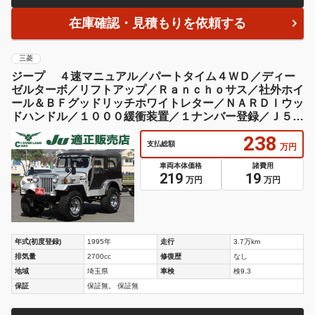
在庫確認・見積もりを依頼する
三菱
ジープ ４速マニュアル／パートタイム４ＷＤ／ディー
ゼルターボ／リフトアップ／Ｒａｎｃｈｏサス／社外ホイ
ール＆ＢＦグッドリッチホワイトレター／ＮＡＲＤＩウッ
ドハンドル／１０００緩衝装置／１ナンバー登録／Ｊ５５
改
238
支払総額
万円
車両本体価格
諸費用
219
19
万円
万円
年式(初度登録)
1995年
走行
3.7万km
排気量
2700cc
修復歴
なし
地域
埼玉県
車検
検9.3
保証
保証無。 保証無