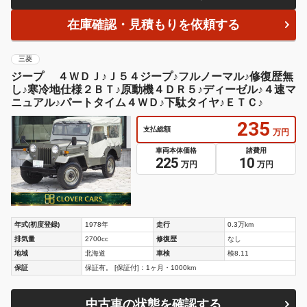
在庫確認・見積もりを依頼する
三菱
ジープ ４ＷＤＪ♪Ｊ５４ジープ♪フルノーマル♪修復歴無
し♪寒冷地仕様２ＢＴ♪原動機４ＤＲ５♪ディーゼル♪４速マ
ニュアル♪パートタイム４ＷＤ♪下駄タイヤ♪ＥＴＣ♪
235
支払総額
万円
車両本体価格
諸費用
225
10
万円
万円
年式(初度登録)
1978年
走行
0.3万km
排気量
2700cc
修復歴
なし
地域
北海道
車検
検8.11
保証
保証有。 [保証付]：1ヶ月・1000km
中古車の状態を確認する