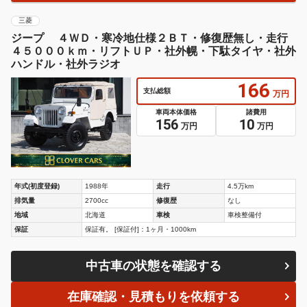
三菱
ジープ ４ＷＤ・寒冷地仕様２ＢＴ・修復歴無し・走行
４５０００ｋｍ・リフトＵＰ・社外幌・下駄タイヤ・社外
ハンドル・社外ラジオ
166
支払総額
万円
車両本体価格
諸費用
156
10
万円
万円
年式(初度登録)
1988年
走行
4.5万km
排気量
2700cc
修復歴
なし
地域
北海道
車検
車検整備付
保証
保証有。 [保証付]：1ヶ月・1000km
中古車の状態を確認する
在庫確認・見積もりを依頼する