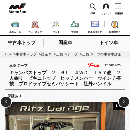
検索
MENU
ログイン
車ニュース
チューニング
イベント
中古車
新車カタログ
自動車求人
中古車トップ
国産車
ドイツ車
検索したいキーワードを入力
検索
TOP
中古車トップ
国産車
三菱
ジープ
三菱 ジープの中古車詳細
2026/02/25
三菱 ジープ
キャンバストップ ２．６Ｌ ４ＷＤ Ｊ５７改 ２
人乗り ビキニトップ ヒッチメンバー ウインチ搭
載 プロドライブセミバケシート 社外ハンドル
保証あり
1
/
50