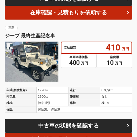
在庫確認・見積もりを依頼する
三菱
ジープ 最終生産記念車
410
支払総額
万円
車両本体価格
諸費用
400
10
万円
万円
年式(初度登録)
1998年
走行
0.9万km
排気量
2700cc
修復歴
なし
地域
神奈川県
車検
検8.9
保証
保証無。 保証無
中古車の状態を確認する