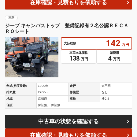
在庫確認・見積もりを依頼する
三菱
ジープ キャンバストップ 整備記録有２名公認ＲＥＣＡ
ＲＯシート
142
支払総額
万円
車両本体価格
諸費用
138
4
万円
万円
年式(初度登録)
1990年
走行
走不明
排気量
2700cc
修復歴
なし
地域
京都府
車検
検9.4
保証
保証無。 保証無
中古車の状態を確認する
在庫確認・見積もりを依頼する