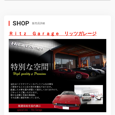
SHOP
販売店詳細
Ｒｉｔｚ Ｇａｒａｇｅ リッツガレージ