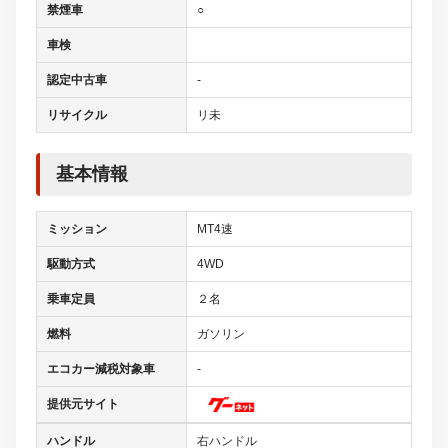
禁煙車
○
車検
認定中古車
-
リサイクル
リ未
基本情報
ミッション
MT4速
駆動方式
4WD
乗車定員
２名
燃料
ガソリン
エコカー減税対象車
-
提供元サイト
ハンドル
右ハンドル