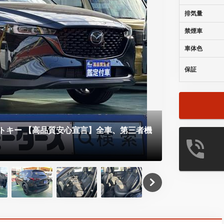
排気量
禁煙車
車体色
保証
★ビックリす
トキー 【高品質安心宣言】全車、第三者機
示しています
なくてもここ