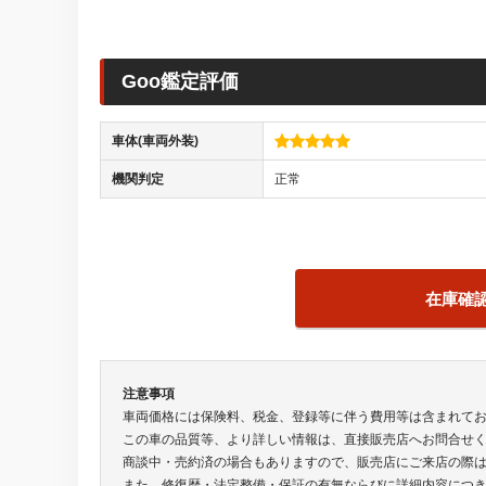
Goo鑑定評価
車体(車両外装)
機関判定
正常
在庫確
注意事項
車両価格には保険料、税金、登録等に伴う費用等は含まれて
この車の品質等、より詳しい情報は、直接販売店へお問合せ
商談中・売約済の場合もありますので、販売店にご来店の際
また、修復歴・法定整備・保証の有無ならびに詳細内容につ