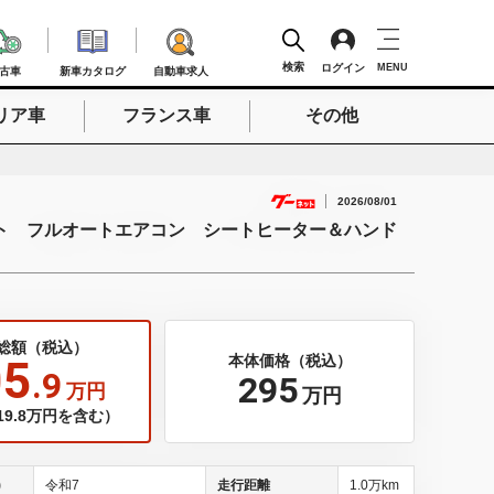
検索
ログイン
MENU
古車
新車カタログ
自動車求人
リア車
フランス車
その他
検索
2026/08/01
ト フルオートエアコン シートヒーター＆ハンド
総額（税込）
05
本体価格（税込）
.9
295
万円
万円
9.8万円を含む）
)
令和7
走行距離
1.0万km