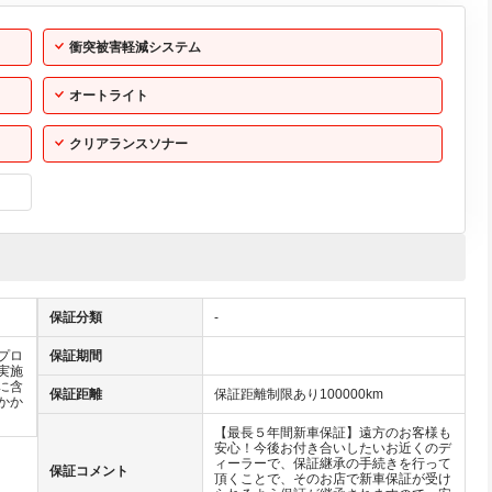
衝突被害軽減システム
オートライト
クリアランスソナー
保証分類
-
プロ
保証期間
実施
に含
保証距離
保証距離制限あり100000km
かか
【最長５年間新車保証】遠方のお客様も
安心！今後お付き合いしたいお近くのデ
ィーラーで、保証継承の手続きを行って
保証コメント
頂くことで、そのお店で新車保証が受け