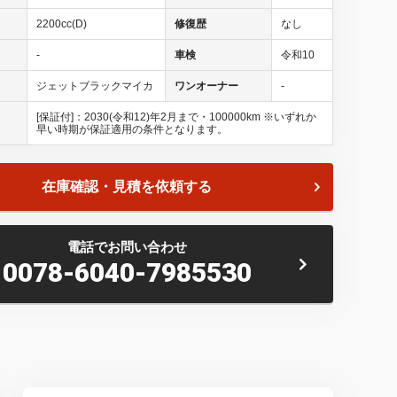
2200cc(D)
修復歴
なし
-
車検
令和10
ジェットブラックマイカ
ワンオーナー
-
[保証付]：2030(令和12)年2月まで・100000km ※いずれか
早い時期が保証適用の条件となります。
在庫確認・見積を依頼する
る展示台数！ビックリ価格でご提供！本店だけで、なんと１０
！見て、触れて、比べてお選びいただけます！ディーラーにあ
電話でお問い合わせ
に来れば全部見れます！★
0078-6040-7985530