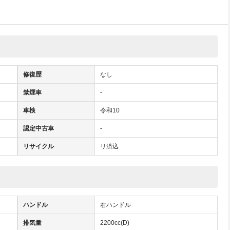
修復歴
なし
禁煙車
-
車検
令和10
認定中古車
-
リサイクル
リ済込
ハンドル
右ハンドル
排気量
2200cc(D)