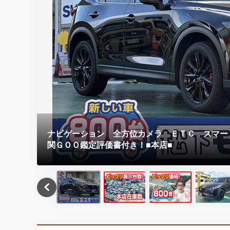
ナビゲーション 全方位カメラ ＥＴＣ スマー
関ＧＯＯ鑑定評価書付き！■本店■