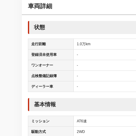
車両詳細
状態
走行距離
1.0万km
登録済未使用車
-
ワンオーナー
-
点検整備記録簿
-
ディーラー車
-
基本情報
ミッション
AT6速
駆動方式
2WD