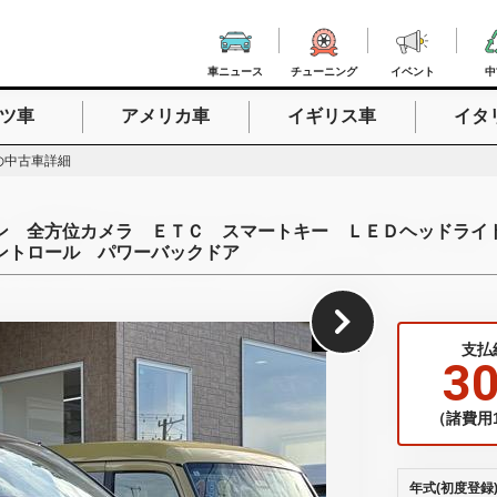
車ニュース
チューニング
イベント
中
ツ車
アメリカ車
イギリス車
イタ
入力
の中古車詳細
ン 全方位カメラ ＥＴＣ スマートキー ＬＥＤヘッドライ
ントロール パワーバックドア
1
/
57
支払
3
（諸費用1
年式(初度登録