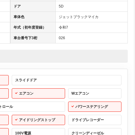
ドア
5D
車体色
ジェットブラックマイカ
年式（初年度登録）
令和7
車台番号下3桁
026
スライドドア
エアコン
Wエアコン
トロール
パワーステアリング
アイドリングストップ
ドライブレコーダー
100V電源
クリーンディーゼル