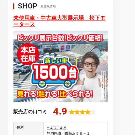
SHOP
販売店詳細
未使用車・中古車大型展示場 松下モ
ータース
4.9
販売店の口コミ
住所
〒437-1415
静岡県掛川市菊浜５９－１