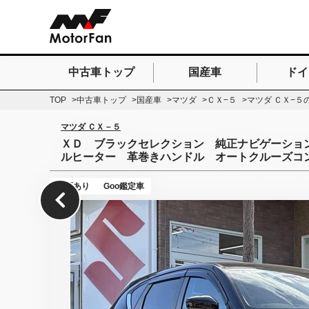
中古車トップ
国産車
ドイ
検索したいキーワードを
TOP
中古車トップ
国産車
マツダ
ＣＸ−５
マツダ ＣＸ−５
マツダ ＣＸ－５
ＸＤ ブラックセレクション 純正ナビゲーショ
ルヒーター 革巻きハンドル オートクルーズコ
保証あり
Goo鑑定車