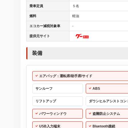
乗車定員
５名
燃料
軽油
エコカー減税対象車
-
提供元サイト
装備
エアバッグ：運転席/助手席/サイド
サンルーフ
ABS
リフトアップ
ダウンヒルアシストコン
パワーウィンドウ
盗難防止システム
USB入力端末
Bluetooth接続