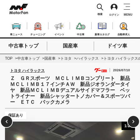
検索
MENU
ログイン
車ニュース
チューニング
イベント
中古車
新車カタログ
自動車求人
中古車トップ
国産車
ドイツ車
検索したいキーワードを入力
検索
TOP
中古車トップ
国産車
トヨタ
ハイラックス
トヨタ ハイラックス
2026/07/10
トヨタ ハイラックス
Ｚ ＧＲスポーツ ＭＣＬＩＭＢコンプリート 新品
ＭＣＬＩＭＢ１７インチＡＷ 新品ジオランダータイ
ヤ 新品ＭＣＬＩＭＢデュアルサイドマフラー ベッ
トライナー 新品シャッタートノカバー＆スポーツバ
ー ＥＴＣ バックカメラ
保証あり
1
/
28