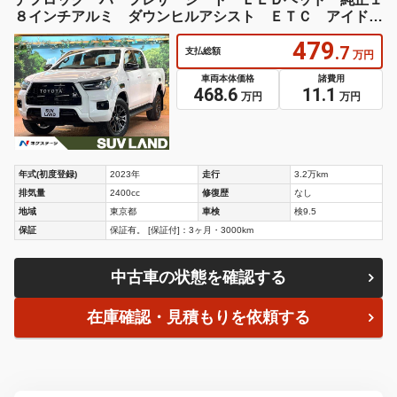
８インチアルミ ダウンヒルアシスト ＥＴＣ アイドリ
ングストップ
479
.7
支払総額
万円
車両本体価格
諸費用
468.6
11.1
万円
万円
年式(初度登録)
2023年
走行
3.2万km
排気量
2400cc
修復歴
なし
地域
東京都
車検
検9.5
保証
保証有。 [保証付]：3ヶ月・3000km
中古車の状態を確認する
在庫確認・見積もりを依頼する