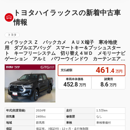
トヨタハイラックスの新着中古車
情報
トヨタ
ハイラックス Ｚ バックカメ ＡＵＸ端子 寒冷地使
用 ダブルエアバッグ スマートキー＆プッシュスター
ト キーフリーシステム 切り替え４ＷＤ メモリーナビ
ゲーション アルミ パワーウインドウ カーテンエアバ
ッグ ＡＢＳ
461
.4
支払総額
万円
車両本体価格
諸費用
452.8
8.6
万円
万円
年式(初度登録)
2024年
走行
1.5万km
排気量
2400cc
修復歴
なし
地域
群馬県
車検
車検整備付
保証
保証有。 [保証付]：12ヶ月・走行無制限