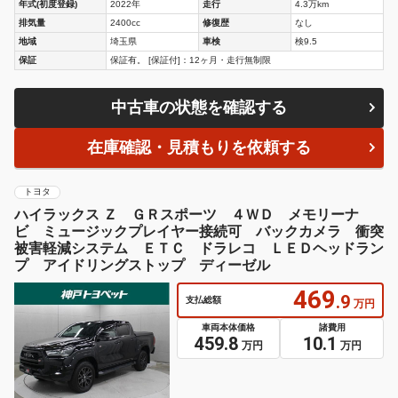
年式(初度登録)
2022年
走行
4.3万km
排気量
2400cc
修復歴
なし
地域
埼玉県
車検
検9.5
保証
保証有。 [保証付]：12ヶ月・走行無制限
中古車の状態を確認する
在庫確認・見積もりを依頼する
トヨタ
ハイラックス Ｚ ＧＲスポーツ ４ＷＤ メモリーナ
ビ ミュージックプレイヤー接続可 バックカメラ 衝突
被害軽減システム ＥＴＣ ドラレコ ＬＥＤヘッドラン
プ アイドリングストップ ディーゼル
469
.9
支払総額
万円
車両本体価格
諸費用
459.8
10.1
万円
万円