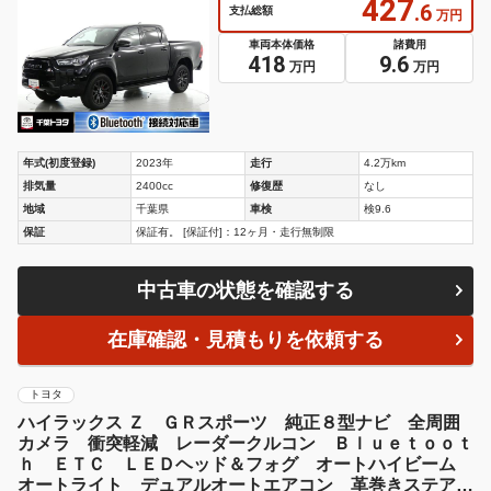
427
.6
支払総額
万円
車両本体価格
諸費用
418
9.6
万円
万円
年式(初度登録)
2023年
走行
4.2万km
排気量
2400cc
修復歴
なし
地域
千葉県
車検
検9.6
保証
保証有。 [保証付]：12ヶ月・走行無制限
中古車の状態を確認する
在庫確認・見積もりを依頼する
トヨタ
ハイラックス Ｚ ＧＲスポーツ 純正８型ナビ 全周囲
カメラ 衝突軽減 レーダークルコン Ｂｌｕｅｔｏｏｔ
ｈ ＥＴＣ ＬＥＤヘッド＆フォグ オートハイビーム
オートライト デュアルオートエアコン 革巻きステアリ