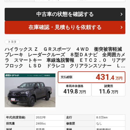
中古車の状態を確認する
在庫確認・見積もりを依頼する
トヨタ
ハイラックス Ｚ ＧＲスポーツ ４ＷＤ 衝突被害軽減
ブレーキ レーダークルーズ ８型ＤＡナビ 全周囲カメ
ラ スマートキー 車線逸脱警報 ＥＴＣ２．０ リアデ
フロック ＬＳＤ ドラレコ クリアランスソナー ＬＥ
Ｄライト ワンオーナー
431
.4
支払総額
万円
車両本体価格
諸費用
419.8
11.6
万円
万円
年式(初度登録)
2022年
走行
8.0万km
排気量
2400cc
修復歴
なし
地域
群馬県
車検
車検整備付