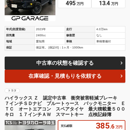
495
13.4
万円
万円
年式(初度登録)
2023年
走行
4.0万km
排気量
2400cc
修復歴
なし
地域
愛知県
車検
車検整備付
保証
保証有。 [保証付]：1ヶ月・1000km
中古車の状態を確認する
在庫確認・見積もりを依頼する
トヨタ
ハイラックス Ｚ 認定中古車 衝突被害軽減ブレーキ
７インチＳＤナビ ブルートゥース バックモニター Ｅ
ＴＣ オートエアコン スペアタイヤ 最大積載量５００
キロ １７インチＡＷ スマートキー 点検記録簿
385
.6
支払総額
万円