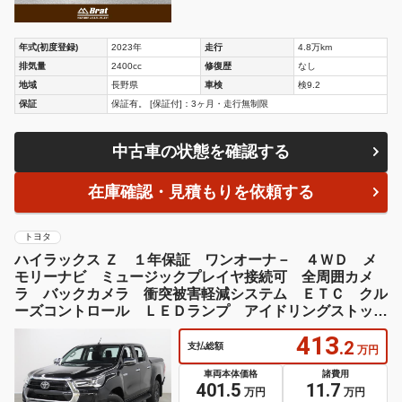
年式(初度登録)
2023年
走行
4.8万km
排気量
2400cc
修復歴
なし
地域
長野県
車検
検9.2
保証
保証有。 [保証付]：3ヶ月・走行無制限
中古車の状態を確認する
在庫確認・見積もりを依頼する
トヨタ
ハイラックス Ｚ １年保証 ワンオーナ－ ４ＷＤ メ
モリーナビ ミュージックプレイヤ接続可 全周囲カメ
ラ バックカメラ 衝突被害軽減システム ＥＴＣ クル
ーズコントロール ＬＥＤランプ アイドリングストッ
プ ディーゼル
413
.2
支払総額
万円
車両本体価格
諸費用
401.5
11.7
万円
万円