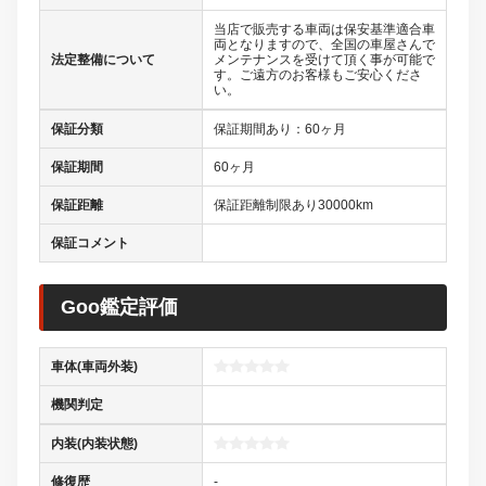
当店で販売する車両は保安基準適合車
両となりますので、全国の車屋さんで
法定整備について
メンテナンスを受けて頂く事が可能で
す。ご遠方のお客様もご安心くださ
い。
保証分類
保証期間あり：60ヶ月
保証期間
60ヶ月
保証距離
保証距離制限あり30000km
保証コメント
Goo鑑定評価
車体(車両外装)
機関判定
内装(内装状態)
修復歴
-