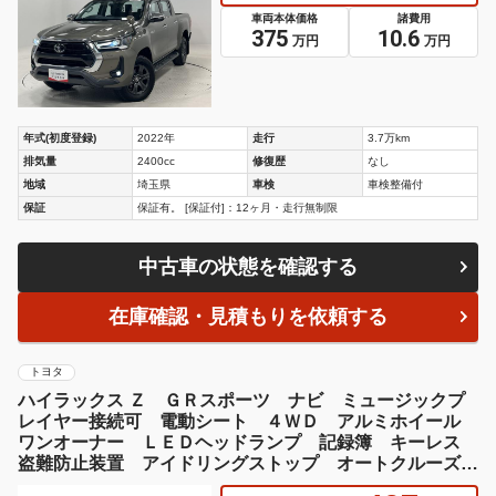
車両本体価格
諸費用
375
10.6
万円
万円
年式(初度登録)
2022年
走行
3.7万km
排気量
2400cc
修復歴
なし
地域
埼玉県
車検
車検整備付
保証
保証有。 [保証付]：12ヶ月・走行無制限
中古車の状態を確認する
在庫確認・見積もりを依頼する
トヨタ
ハイラックス Ｚ ＧＲスポーツ ナビ ミュージックプ
レイヤー接続可 電動シート ４ＷＤ アルミホイール
ワンオーナー ＬＥＤヘッドランプ 記録簿 キーレス
盗難防止装置 アイドリングストップ オートクルーズコ
ントロール メモリーナビ