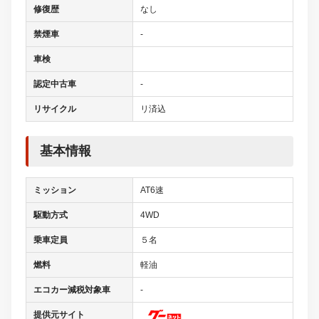
修復歴
なし
禁煙車
-
車検
認定中古車
-
リサイクル
リ済込
基本情報
ミッション
AT6速
駆動方式
4WD
乗車定員
５名
燃料
軽油
エコカー減税対象車
-
提供元サイト