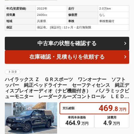
年式(初度登録)
2022年
走行
2.0万km
排気量
2400cc
修復歴
なし
地域
兵庫県
車検
車検整備付
保証
保証有。 [保証付]：12ヶ月・走行無制限
中古車の状態を確認する
在庫確認・見積もりを依頼する
トヨタ
ハイラックス Ｚ ＧＲスポーツ ワンオーナー ソフト
ッパー 純正ベッドライナー セーフティセンス 純正デ
ィスプレイオーディオ（ナビ機能付き） パノラミックビ
ューモニター レーダークルーズコントロール ＬＥＤオ
ートライト ＥＴＣ
469
.8
支払総額
万円
車両本体価格
諸費用
464.9
4.9
万円
万円