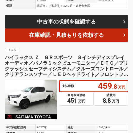
保証
保証有。 [保証付]：12ヶ月・走行無制限
中古車の状態を確認する
在庫確認・見積もりを依頼する
トヨタ
ハイラックス Ｚ ＧＲスポーツ ８インチディスプレイ
オーディオ／パノラミックビューモニター／ＥＴＣ／プリ
クラッシュセーフティシステム／クルーズコントロール／
クリアランスソナー／ＬＥＤヘッドライト／フロントフォ
グランプ／
459
.8
支払総額
万円
車両本体価格
諸費用
451
8.8
万円
万円
年式(初度登録)
2022年
走行
3.4万km