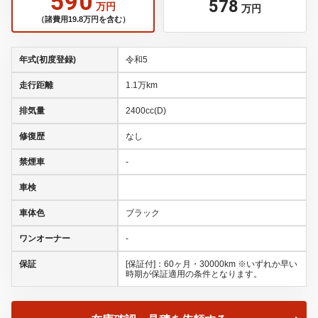
590
578
万円
万円
（諸費用19.8万円を含む）
年式(初度登録)
令和5
走行距離
1.1万km
排気量
2400cc(D)
修復歴
なし
禁煙車
-
車検
車体色
ブラック
ワンオーナー
-
保証
[保証付]：60ヶ月・30000km ※いずれか早い
時期が保証適用の条件となります。