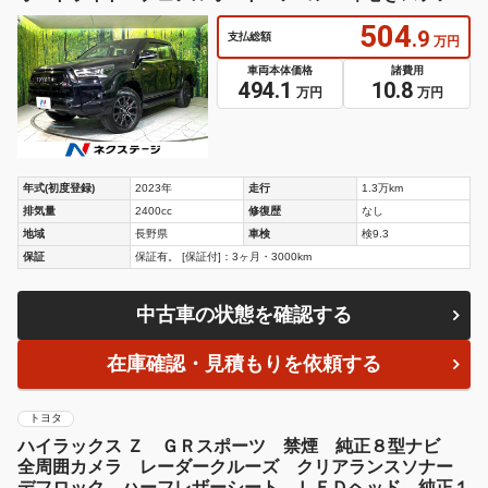
ング パドルシフト
504
.9
支払総額
万円
車両本体価格
諸費用
494.1
10.8
万円
万円
年式(初度登録)
2023年
走行
1.3万km
排気量
2400cc
修復歴
なし
地域
長野県
車検
検9.3
保証
保証有。 [保証付]：3ヶ月・3000km
中古車の状態を確認する
在庫確認・見積もりを依頼する
トヨタ
ハイラックス Ｚ ＧＲスポーツ 禁煙 純正８型ナビ
全周囲カメラ レーダークルーズ クリアランスソナー
デフロック ハーフレザーシート ＬＥＤヘッド 純正１