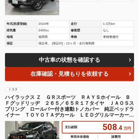
年式(初度登録)
2024年
走行
1.3万km
排気量
2400cc
修復歴
なし
地域
福岡県
車検
車検整備付
保証
保証有。 [保証付]：12ヶ月・走行無制限
中古車の状態を確認する
在庫確認・見積もりを依頼する
トヨタ
ハイラックス Ｚ ＧＲスポーツ ＲＡＹＳホイール Ｂ
Ｆグッドリッヂ ２６５／６５Ｒ１７タイヤ ＪＡＯＳス
プリング ロールバー付き連動トノカバー 純正ベッドラ
イナー ＴＯＹＯＴＡデカール ＬＥＤグリルマーカー
ドラレコ ＥＴＣ
508
.4
支払総額
万円
車両本体価格
諸費用