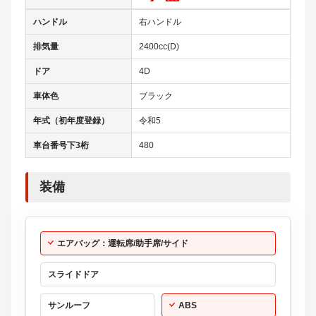
ハンドル
右ハンドル
排気量
2400cc(D)
ドア
4D
車体色
ブラック
年式（初年度登録）
令和5
車台番号下3桁
480
装備
エアバッグ：運転席/助手席/サイド
スライドドア
サンルーフ
ABS