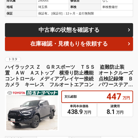
排気量
2400cc
修復歴
なし
地域
埼玉県
車検
車検整備付
保証
保証有。 [保証付]：12ヶ月・走行無制限
中古車の状態を確認する
在庫確認・見積もりを依頼する
トヨタ
ハイラックス Ｚ ＧＲスポーツ ＴＳＳ 盗難防止装
置 ＡＷ Ａストップ 横滑り防止機能 オートクルーズ
コントロール メディアプレイヤー接続 点検記録簿 Ｂ
カメラ キーレス フルオートエアコン パワーステアリ
ング スマキー ＡＢＳ
447
支払総額
万円
車両本体価格
諸費用
438.9
8.1
万円
万円