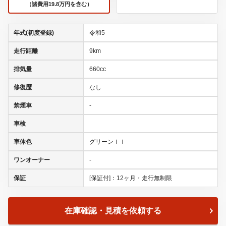
（諸費用19.8万円を含む）
年式(初度登録)
令和5
走行距離
9km
排気量
660cc
修復歴
なし
禁煙車
-
車検
車体色
グリーンＩＩ
ワンオーナー
-
保証
[保証付]：12ヶ月・走行無制限
在庫確認・見積を依頼する