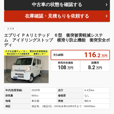
中古車の状態を確認する
在庫確認・見積もりを依頼する
スズキ
エブリイ ＰＡリミテッド ６型 衝突被害軽減システ
ム アイドリングストップ 横滑り防止機能 衝突安全ボ
ディ
116
.2
支払総額
万円
車両本体価格
諸費用
108
8.2
万円
万円
年式(初度登録)
2025年
走行
0.4万km
排気量
660cc
修復歴
なし
地域
東京都
車検
検9.8
保証
保証有。 [保証付]：2028(令和10)年8月まで・60000km