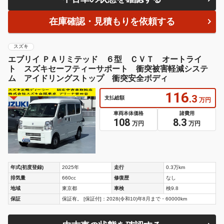
在庫確認・見積もりを依頼する
スズキ
エブリイ ＰＡリミテッド ６型 ＣＶＴ オートライ
ト スズキセーフティーサポート 衝突被害軽減システ
ム アイドリングストップ 衝突安全ボディ
116
.3
支払総額
万円
車両本体価格
諸費用
108
8.3
万円
万円
年式(初度登録)
2025年
走行
0.3万km
排気量
660cc
修復歴
なし
地域
東京都
車検
検9.8
保証
保証有。 [保証付]：2028(令和10)年8月まで・60000km