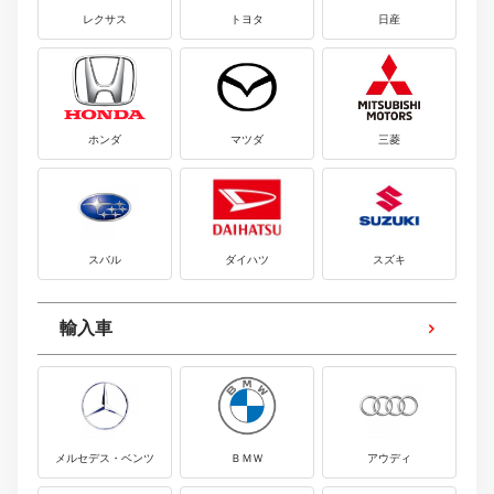
レクサス
トヨタ
日産
ホンダ
マツダ
三菱
スバル
ダイハツ
スズキ
輸入車
メルセデス・ベンツ
ＢＭＷ
アウディ