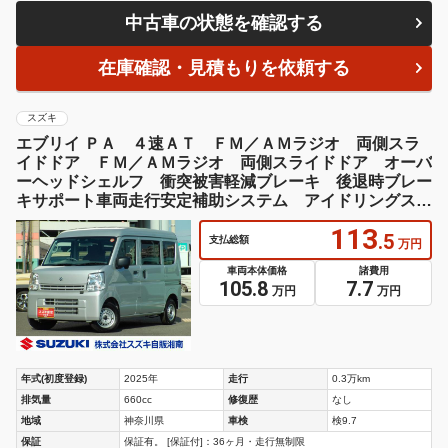
中古車の状態を確認する
在庫確認・見積もりを依頼する
スズキ
エブリイ ＰＡ ４速ＡＴ ＦＭ／ＡＭラジオ 両側スラ
イドドア ＦＭ／ＡＭラジオ 両側スライドドア オーバ
ーヘッドシェルフ 衝突被害軽減ブレーキ 後退時ブレー
キサポート車両走行安定補助システム アイドリングスト
ップ オートライト 電源ソケット エアコン
113
.5
支払総額
万円
車両本体価格
諸費用
105.8
7.7
万円
万円
年式(初度登録)
2025年
走行
0.3万km
排気量
660cc
修復歴
なし
地域
神奈川県
車検
検9.7
保証
保証有。 [保証付]：36ヶ月・走行無制限