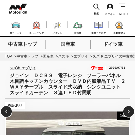
検索
MENU
ログイン
車ニュース
チューニング
イベント
中古車
新車カタログ
自動車求人
中古車トップ
国産車
ドイツ車
検索したいキーワードを入力
検索
TOP
中古車トップ
国産車
スズキ
エブリイ
スズキ エブリイの中古車
2026/07/31
スズキ エブリイ
ジョイン ＤＣＢＳ 電子レンジ ソーラーパネル
木目調キッチンカウンター ＤＶＤ内臓液晶ＴＶ ２
ＷＡＹテーブル スライド式収納 シンクユニット
スライドカーテン ３連ＬＥＤ付照明
保証あり
1
/
55