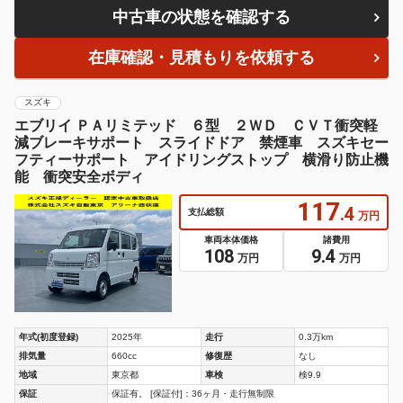
中古車の状態を確認する
在庫確認・見積もりを依頼する
スズキ
エブリイ ＰＡリミテッド ６型 ２ＷＤ ＣＶＴ衝突軽
減ブレーキサポート スライドドア 禁煙車 スズキセー
フティーサポート アイドリングストップ 横滑り防止機
能 衝突安全ボディ
117
.4
支払総額
万円
車両本体価格
諸費用
108
9.4
万円
万円
年式(初度登録)
2025年
走行
0.3万km
排気量
660cc
修復歴
なし
地域
東京都
車検
検9.9
保証
保証有。 [保証付]：36ヶ月・走行無制限