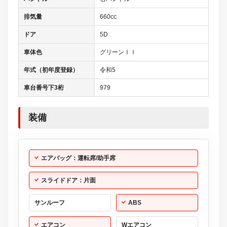
排気量
660cc
ドア
5D
車体色
グリーンＩＩ
年式（初年度登録）
令和5
車台番号下3桁
979
装備
エアバッグ：運転席/助手席
スライドドア：片面
サンルーフ
ABS
エアコン
Wエアコン