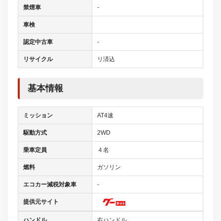
禁煙車
-
車検
認定中古車
-
リサイクル
リ済込
基本情報
ミッション
AT4速
駆動方式
2WD
乗車定員
４名
燃料
ガソリン
エコカー減税対象車
-
提供元サイト
ハンドル
右ハンドル