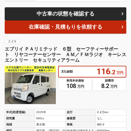
中古車の状態を確認する
在庫確認・見積もりを依頼する
スズキ
エブリイ ＰＡリミテッド ６型 セーフティーサポー
ト リヤコーナーセンサー ＡＭ／ＦＭラジオ キーレス
エントリー セキュリティアラーム
116
.2
支払総額
万円
車両本体価格
諸費用
108
8.2
万円
万円
年式(初度登録)
2025年
走行
0.4万km
排気量
660cc
修復歴
なし
地域
東京都
車検
検9.9
保証
保証有。 [保証付]：2028(令和10)年9月まで・60000km