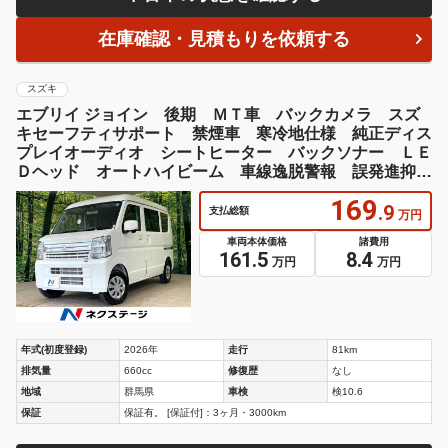
在庫確認・見積もりを依頼する
スズキ
エブリイ ジョイン 後期 ＭＴ車 バックカメラ スズ
キセーフティサポート 禁煙車 寒冷地仕様 純正ディス
プレイオーディオ シートヒーター バックソナー ＬＥ
Ｄヘッド オートハイビーム 車線逸脱警報 誤発進抑制
機能
169
.9
支払総額
万円
車両本体価格
諸費用
161.5
8.4
万円
万円
年式(初度登録)
2026年
走行
81km
排気量
660cc
修復歴
なし
地域
群馬県
車検
検10.6
保証
保証有。 [保証付]：3ヶ月・3000km