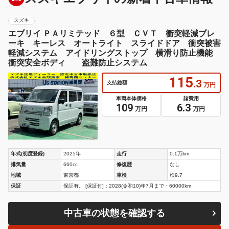
スズキ
エブリイ ＰＡリミテッド ６型 ＣＶＴ 衝突軽減ブレ
ーキ キーレス オートライト スライドドア 衝突被害
軽減システム アイドリングストップ 横滑り防止機能
衝突安全ボディ 盗難防止システム
115
.3
支払総額
万円
車両本体価格
諸費用
109
6.3
万円
万円
年式(初度登録)
2025年
走行
0.1万km
排気量
660cc
修復歴
なし
地域
東京都
車検
検9.7
保証
保証有。 [保証付]：2028(令和10)年7月まで・60000km
中古車の状態を確認する