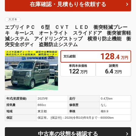
在庫確認・見積もりを依頼する
スズキ
エブリイ ＰＣ ６型 ＣＶＴ ＬＥＤ 衝突軽減ブレー
キ キーレス オートライト スライドドア 衝突被害軽
減システム アイドリングストップ 横滑り防止機能 衝
突安全ボディ 盗難防止システム
128
.4
支払総額
万円
車両本体価格
諸費用
122
6.4
万円
万円
年式(初度登録)
2025年
走行
0.4万km
排気量
660cc
修復歴
なし
地域
東京都
車検
検9.9
保証
保証有。 [保証付]：2028(令和10)年9月まで・60000km
中古車の状態を確認する