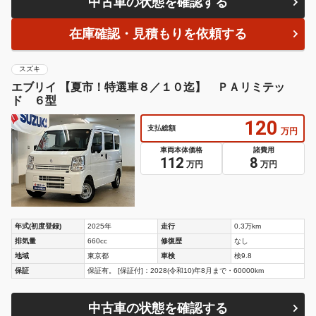
中古車の状態を確認する
在庫確認・見積もりを依頼する
スズキ
エブリイ 【夏市！特選車８／１０迄】 ＰＡリミテッ
ド ６型
120
支払総額
万円
車両本体価格
諸費用
112
8
万円
万円
年式(初度登録)
2025年
走行
0.3万km
排気量
660cc
修復歴
なし
地域
東京都
車検
検9.8
保証
保証有。 [保証付]：2028(令和10)年8月まで・60000km
中古車の状態を確認する