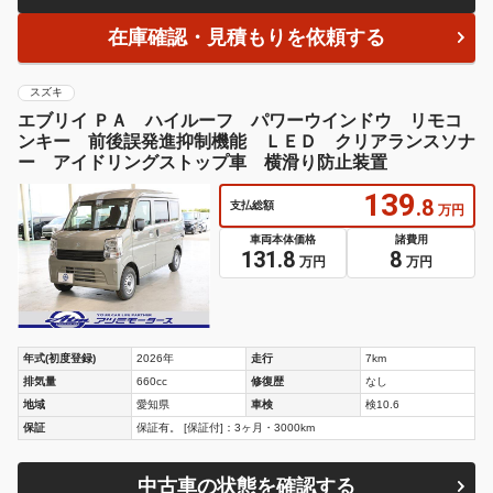
在庫確認・見積もりを依頼する
スズキ
エブリイ ＰＡ ハイルーフ パワーウインドウ リモコ
ンキー 前後誤発進抑制機能 ＬＥＤ クリアランスソナ
ー アイドリングストップ車 横滑り防止装置
139
.8
支払総額
万円
車両本体価格
諸費用
131.8
8
万円
万円
年式(初度登録)
2026年
走行
7km
排気量
660cc
修復歴
なし
地域
愛知県
車検
検10.6
保証
保証有。 [保証付]：3ヶ月・3000km
中古車の状態を確認する