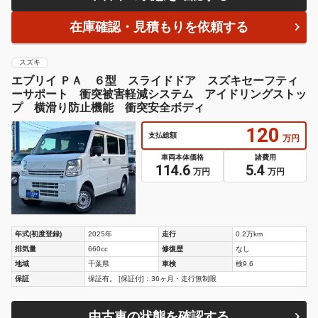
在庫確認・見積もりを依頼する
スズキ
エブリイ ＰＡ ６型 スライドドア スズキセーフティ
ーサポート 衝突被害軽減システム アイドリングストッ
プ 横滑り防止機能 衝突安全ボディ
120
支払総額
万円
車両本体価格
諸費用
114.6
5.4
万円
万円
年式(初度登録)
2025年
走行
0.2万km
排気量
660cc
修復歴
なし
地域
千葉県
車検
検9.6
保証
保証有。 [保証付]：36ヶ月・走行無制限
中古車の状態を確認する