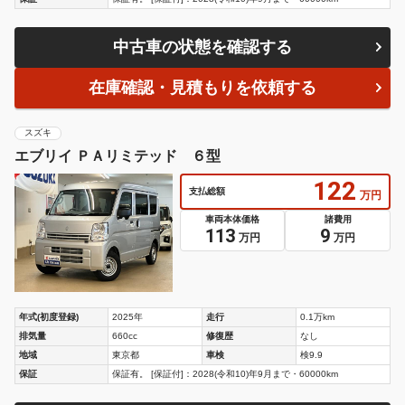
中古車の状態を確認する
在庫確認・見積もりを依頼する
スズキ
エブリイ ＰＡリミテッド ６型
122
支払総額
万円
車両本体価格
諸費用
113
9
万円
万円
年式(初度登録)
2025年
走行
0.1万km
排気量
660cc
修復歴
なし
地域
東京都
車検
検9.9
保証
保証有。 [保証付]：2028(令和10)年9月まで・60000km