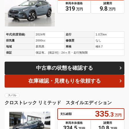
車両本体価格
諸費用
319
9.8
万円
万円
年式(初度登録)
2024年
走行
1.0万km
排気量
2000cc
修復歴
なし
地域
群馬県
車検
検9.7
保証
保証有。 [保証付]：24ヶ月・走行無制限
中古車の状態を確認する
在庫確認・見積もりを依頼する
スバル
クロストレック リミテッド スタイルエディション
335
.3
支払総額
万円
車両本体価格
諸費用
324.5
10.8
万円
万円