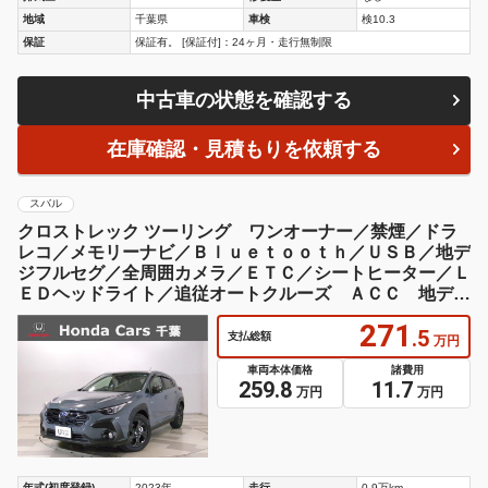
地域
千葉県
車検
検10.3
保証
保証有。 [保証付]：24ヶ月・走行無制限
中古車の状態を確認する
在庫確認・見積もりを依頼する
スバル
クロストレック ツーリング ワンオーナー／禁煙／ドラ
レコ／メモリーナビ／Ｂｌｕｅｔｏｏｔｈ／ＵＳＢ／地デ
ジフルセグ／全周囲カメラ／ＥＴＣ／シートヒーター／Ｌ
ＥＤヘッドライト／追従オートクルーズ ＡＣＣ 地デジ
ＴＶ １オーナー
271
.5
支払総額
万円
車両本体価格
諸費用
259.8
11.7
万円
万円
年式(初度登録)
2023年
走行
0.9万km