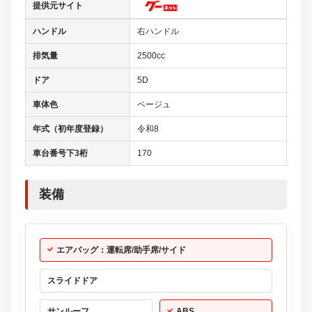
提供元サイト
ハンドル
右ハンドル
排気量
2500cc
ドア
5D
車体色
ベージュ
年式（初年度登録）
令和8
車台番号下3桁
170
装備
エアバッグ：運転席/助手席/サイド
スライドドア
サンルーフ
ABS