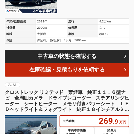
年式(初度登録)
2023年
走行
4.2万km
排気量
2000cc
修復歴
なし
地域
大阪府
車検
検8.12
保証
保証有。 [保証付]：3ヶ月・3000km
中古車の状態を確認する
在庫確認・見積もりを依頼する
スバル
クロストレック リミテッド 禁煙車 純正１１．６型ナ
ビ 全周囲カメラ ドライブレコーダー ステアリングヒ
ーター シートヒーター メモリ付きパワーシート ＬＥ
Ｄヘッドライト＆フォグライト 純正１８インチアルミホ
イール
269
.9
支払総額
万円
車両本体価格
諸費用