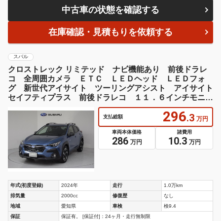
中古車の状態を確認する
在庫確認・見積もりを依頼する
スバル
クロストレック リミテッド ナビ機能あり 前後ドラレ
コ 全周囲カメラ ＥＴＣ ＬＥＤヘッド ＬＥＤフォ
グ 新世代アイサイト ツーリングアシスト アイサイト
セイフティプラス 前後ドラレコ １１．６インチモニタ
ー（ナビ機能あり） 全周囲カメラ ＥＴＣ 誤後進防止
296
装置 バックセンサー
.3
支払総額
万円
車両本体価格
諸費用
286
10.3
万円
万円
年式(初度登録)
2024年
走行
1.0万km
排気量
2000cc
修復歴
なし
地域
愛知県
車検
検9.4
保証
保証有。 [保証付]：24ヶ月・走行無制限