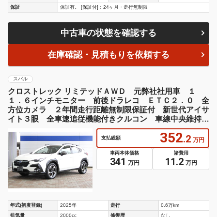
保証
保証有。 [保証付]：24ヶ月・走行無制限
中古車の状態を確認する
在庫確認・見積もりを依頼する
スバル
クロストレック リミテッドＡＷＤ 元弊社社用車 １
１．６インチモニター 前後ドラレコ ＥＴＣ２．０ 全
方位カメラ ２年間走行距離無制限保証付 新世代アイサ
イト３眼 全車速追従機能付きクルコン 車線中央維持機
能 衝突被害＆後退時被害軽減ブレーキ 後側方警戒＆停
352
止保持システム
.2
支払総額
万円
車両本体価格
諸費用
341
11.2
万円
万円
年式(初度登録)
2025年
走行
0.6万km
排気量
2000cc
修復歴
なし