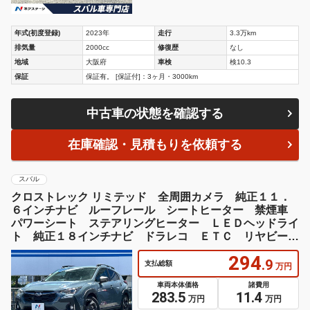
年式(初度登録)
2023年
走行
3.3万km
排気量
2000cc
修復歴
なし
地域
大阪府
車検
検10.3
保証
保証有。 [保証付]：3ヶ月・3000km
中古車の状態を確認する
在庫確認・見積もりを依頼する
スバル
クロストレック リミテッド 全周囲カメラ 純正１１．
６インチナビ ルーフレール シートヒーター 禁煙車
パワーシート ステアリングヒーター ＬＥＤヘッドライ
ト 純正１８インチナビ ドラレコ ＥＴＣ リヤビーク
ルディテクション
294
.9
支払総額
万円
車両本体価格
諸費用
283.5
11.4
万円
万円