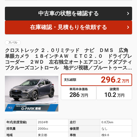
中古車の状態を確認する
在庫確認・見積もりを依頼する
スバル
クロストレック ２．０リミテッド ナビ ＤＭＳ 広角
単眼カメラ １８インチＡＷ ＥＴＣ２．０ ドライブレ
コーダー ２ＷＤ 左右独立オートエアコン アダプティ
ブクルーズコントロール 地デジ視聴／ブルートゥース接
続対応 広角単眼カメラ ドライバーモニタリングシステ
296
ム
.2
支払総額
万円
車両本体価格
諸費用
286
10.2
万円
万円
年式(初度登録)
2024年
走行
0.6万km
排気量
2000cc
修復歴
なし
地域
東京都
車検
検9.6