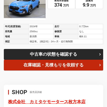
車両本体価格
諸費用
374
9.9
万円
万円
年式(初度登録)
2024年
走行
0.7万km
排気量
2500cc
修復歴
なし
地域
新潟県
車検
検9.11
保証
保証有。 [保証付]：24ヶ月・走行無制限
中古車の状態を確認する
在庫確認・見積もりを依頼する
SHOP
販売店詳細
株式会社 カミタケモータース枚方本店