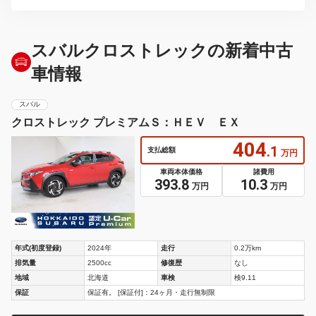
スバルクロストレックの新着中古
車情報
スバル
クロストレック プレミアムＳ：ＨＥＶ ＥＸ
404
.1
支払総額
万円
車両本体価格
諸費用
393.8
10.3
万円
万円
年式(初度登録)
2024年
走行
0.2万km
排気量
2500cc
修復歴
なし
地域
北海道
車検
検9.11
保証
保証有。 [保証付]：24ヶ月・走行無制限