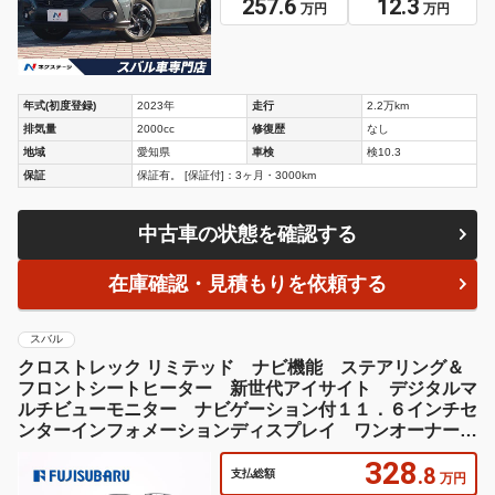
257.6
12.3
万円
万円
年式(初度登録)
2023年
走行
2.2万km
排気量
2000cc
修復歴
なし
地域
愛知県
車検
検10.3
保証
保証有。 [保証付]：3ヶ月・3000km
中古車の状態を確認する
在庫確認・見積もりを依頼する
スバル
クロストレック リミテッド ナビ機能 ステアリング＆
フロントシートヒーター 新世代アイサイト デジタルマ
ルチビューモニター ナビゲーション付１１．６インチセ
ンターインフォメーションディスプレイ ワンオーナー
記録簿 フルセグＴＶ アンドロイドオート アップルカ
328
ープレイ
.8
支払総額
万円