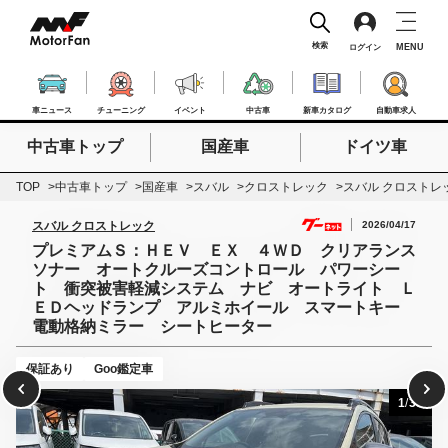
検索
MENU
ログイン
車ニュース
チューニング
イベント
中古車
新車カタログ
自動車求人
中古車トップ
国産車
ドイツ車
検索したいキーワードを入力
検索
TOP
中古車トップ
国産車
スバル
クロストレック
スバル クロストレ
2026/04/17
スバル クロストレック
プレミアムＳ：ＨＥＶ ＥＸ ４ＷＤ クリアランス
ソナー オートクルーズコントロール パワーシー
ト 衝突被害軽減システム ナビ オートライト Ｌ
ＥＤヘッドランプ アルミホイール スマートキー
電動格納ミラー シートヒーター
保証あり
Goo鑑定車
1
/
33