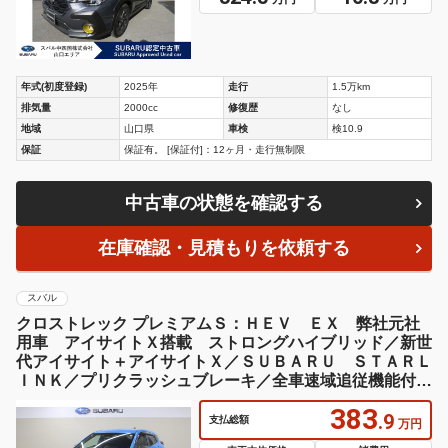
年式(初度登録)
2025年
走行
1.5万km
排気量
2000cc
修復歴
なし
地域
山口県
車検
検10.9
保証
保証有。 [保証付]：12ヶ月・走行無制限
中古車の状態を確認する
在庫確認・見積もりを依頼する
スバル
クロストレック プレミアムＳ：ＨＥＶ ＥＸ 弊社元社
用車 アイサイトＸ搭載 ストロングハイブリッド／新世
代アイサイト＋アイサイトＸ／ＳＵＢＡＲＵ ＳＴＡＲＬ
ＩＮＫ／プリクラッシュブレーキ／全車速域追従機能付き
クルーズコントロール／キーレスアクセス＆プッシュスタ
383
ート
.9
支払総額
万円