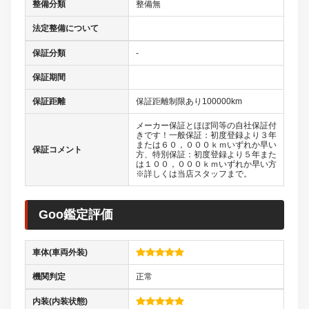
整備分類
整備無
法定整備について
保証分類
-
保証期間
保証距離
保証距離制限あり100000km
メーカー保証とほぼ同等の自社保証付
きです！一般保証：初度登録より３年
または６０，０００ｋｍいずれか早い
保証コメント
方、特別保証：初度登録より５年また
は１００，０００ｋｍいずれか早い方
※詳しくは当店スタッフまで。
Goo鑑定評価
車体(車両外装)
機関判定
正常
内装(内装状態)