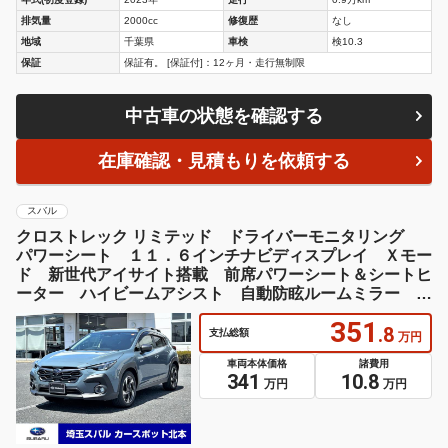
排気量
2000cc
修復歴
なし
地域
千葉県
車検
検10.3
保証
保証有。 [保証付]：12ヶ月・走行無制限
中古車の状態を確認する
在庫確認・見積もりを依頼する
スバル
クロストレック リミテッド ドライバーモニタリング
パワーシート １１．６インチナビディスプレイ Ｘモー
ド 新世代アイサイト搭載 前席パワーシート＆シートヒ
ーター ハイビームアシスト 自動防眩ルームミラー １
８インチアルミホイール ＥＴＣ２．０車載器 前後ドラ
351
レコ
.8
支払総額
万円
車両本体価格
諸費用
341
10.8
万円
万円