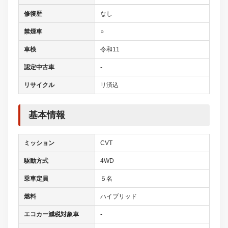
修復歴
なし
禁煙車
○
車検
令和11
認定中古車
-
リサイクル
リ済込
基本情報
ミッション
CVT
駆動方式
4WD
乗車定員
５名
燃料
ハイブリッド
エコカー減税対象車
-