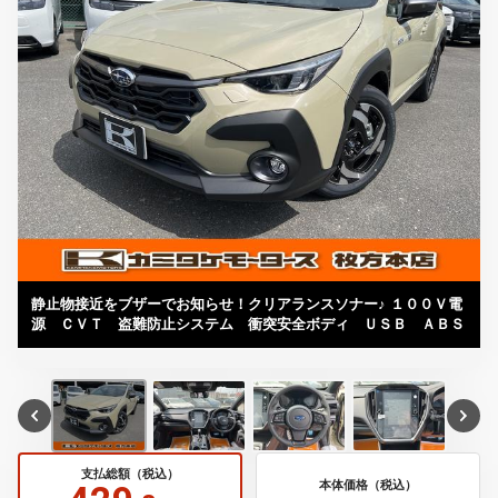
静止物接近をブザーでお知らせ！クリアランスソナー♪ １００Ｖ電
源 ＣＶＴ 盗難防止システム 衝突安全ボディ ＵＳＢ ＡＢＳ
支払総額（税込）
本体価格（税込）