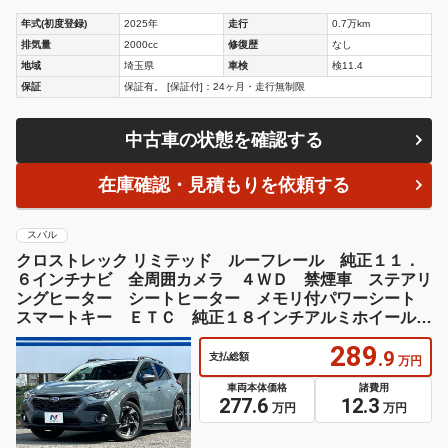
年式(初度登録)
2025年
走行
0.7万km
排気量
2000cc
修復歴
なし
地域
埼玉県
車検
検11.4
保証
保証有。 [保証付]：24ヶ月・走行無制限
中古車の状態を確認する
在庫確認・見積もりを依頼する
スバル
クロストレック リミテッド ルーフレール 純正１１．
６インチナビ 全周囲カメラ ４ＷＤ 禁煙車 ステアリ
ングヒーター シートヒーター メモリ付パワーシート
スマートキー ＥＴＣ 純正１８インチアルミホイール
ＬＥＤヘッドライト
289
.9
支払総額
万円
車両本体価格
諸費用
277.6
12.3
万円
万円