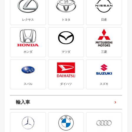
レクサス
トヨタ
日産
ホンダ
マツダ
三菱
スバル
ダイハツ
スズキ
輸入車