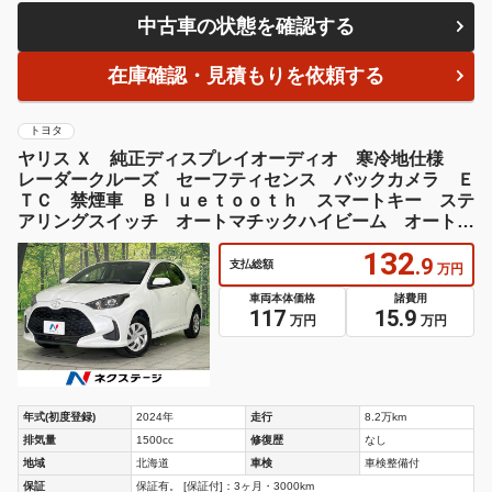
中古車の状態を確認する
在庫確認・見積もりを依頼する
トヨタ
ヤリス Ｘ 純正ディスプレイオーディオ 寒冷地仕様
レーダークルーズ セーフティセンス バックカメラ Ｅ
ＴＣ 禁煙車 Ｂｌｕｅｔｏｏｔｈ スマートキー ステ
アリングスイッチ オートマチックハイビーム オートラ
イト
132
.9
支払総額
万円
車両本体価格
諸費用
117
15.9
万円
万円
年式(初度登録)
2024年
走行
8.2万km
排気量
1500cc
修復歴
なし
地域
北海道
車検
車検整備付
保証
保証有。 [保証付]：3ヶ月・3000km