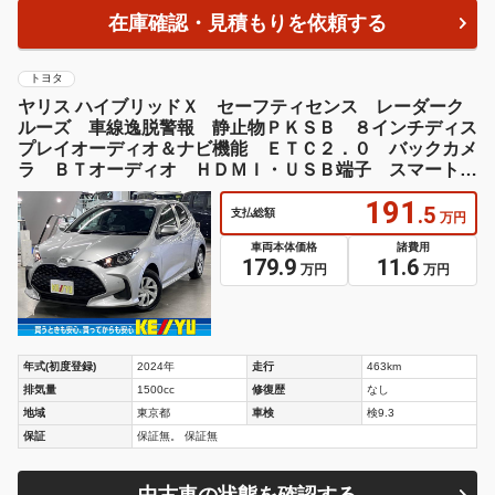
在庫確認・見積もりを依頼する
トヨタ
ヤリス ハイブリッドＸ セーフティセンス レーダーク
ルーズ 車線逸脱警報 静止物ＰＫＳＢ ８インチディス
プレイオーディオ＆ナビ機能 ＥＴＣ２．０ バックカメ
ラ ＢＴオーディオ ＨＤＭＩ・ＵＳＢ端子 スマートキ
ー スペアキー有
191
.5
支払総額
万円
車両本体価格
諸費用
179.9
11.6
万円
万円
年式(初度登録)
2024年
走行
463km
排気量
1500cc
修復歴
なし
地域
東京都
車検
検9.3
保証
保証無。 保証無
中古車の状態を確認する