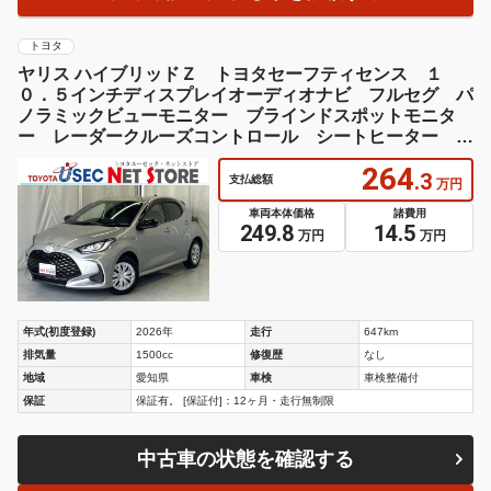
トヨタ
ヤリス ハイブリッドＺ トヨタセーフティセンス １
０．５インチディスプレイオーディオナビ フルセグ パ
ノラミックビューモニター ブラインドスポットモニタ
ー レーダークルーズコントロール シートヒーター ス
テアリングヒーター
264
.3
支払総額
万円
車両本体価格
諸費用
249.8
14.5
万円
万円
年式(初度登録)
2026年
走行
647km
排気量
1500cc
修復歴
なし
地域
愛知県
車検
車検整備付
保証
保証有。 [保証付]：12ヶ月・走行無制限
中古車の状態を確認する