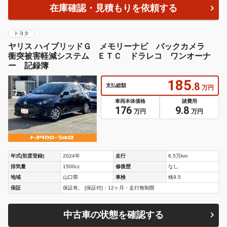
在庫確認・見積もりを依頼する
トヨタ
ヤリス ハイブリッドＧ メモリーナビ バックカメラ
衝突被害軽減システム ＥＴＣ ドラレコ ワンオーナ
ー 記録簿
185
.8
支払総額
万円
車両本体価格
諸費用
176
9.8
万円
万円
年式(初度登録)
2024年
走行
6.5万km
排気量
1500cc
修復歴
なし
地域
山口県
車検
検9.5
保証
保証有。 [保証付]：12ヶ月・走行無制限
中古車の状態を確認する