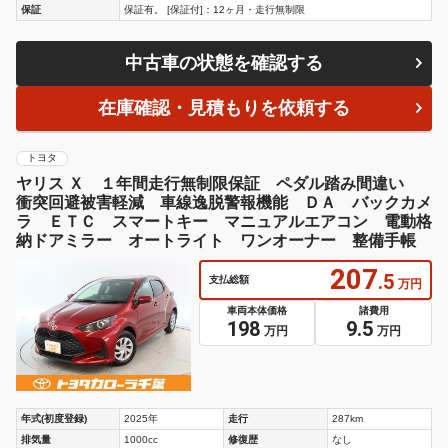
保証
保証有。 [保証付]：12ヶ月・走行無制限
中古車の状態を確認する
在庫確認・見積もりを依頼する
トヨタ
ヤリス Ｘ １年間走行無制限保証 ペダル踏み間違い
衝突回避被害軽減 車線逸脱警報機能 ＤＡ バックカメ
ラ ＥＴＣ スマートキー マニュアルエアコン 電動格
納ドアミラー オートライト ワンオーナー 整備手帳
207
.5
支払総額
万円
車両本体価格
諸費用
198
9.5
万円
万円
年式(初度登録)
2025年
走行
287km
排気量
1000cc
修復歴
なし