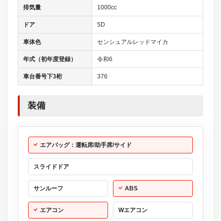
排気量
1000cc
ドア
5D
車体色
センシュアルレッドマイカ
年式（初年度登録）
令和6
車台番号下3桁
376
装備
エアバッグ：運転席/助手席/サイド
スライドドア
サンルーフ
ABS
エアコン
Wエアコン