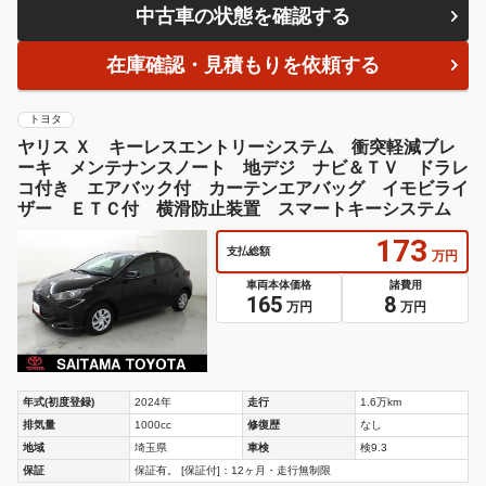
中古車の状態を確認する
在庫確認・見積もりを依頼する
トヨタ
ヤリス Ｘ キーレスエントリーシステム 衝突軽減ブレ
ーキ メンテナンスノート 地デジ ナビ＆ＴＶ ドラレ
コ付き エアバック付 カーテンエアバッグ イモビライ
ザー ＥＴＣ付 横滑防止装置 スマートキーシステム
173
支払総額
万円
車両本体価格
諸費用
165
8
万円
万円
年式(初度登録)
2024年
走行
1.6万km
排気量
1000cc
修復歴
なし
地域
埼玉県
車検
検9.3
保証
保証有。 [保証付]：12ヶ月・走行無制限