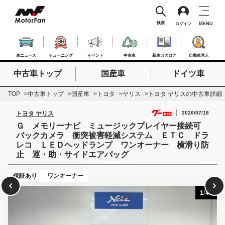
検索
MENU
ログイン
車ニュース
チューニング
イベント
中古車
新車カタログ
自動車求人
中古車トップ
国産車
ドイツ車
検索したいキーワードを入力
検索
TOP
中古車トップ
国産車
トヨタ
ヤリス
トヨタ ヤリスの中古車詳細
2026/07/18
トヨタ ヤリス
Ｇ メモリーナビ ミュージックプレイヤー接続可
バックカメラ 衝突被害軽減システム ＥＴＣ ドラ
レコ ＬＥＤヘッドランプ ワンオーナー 横滑り防
止 運・助・サイドエアバッグ
保証あり
ワンオーナー
1
/
40