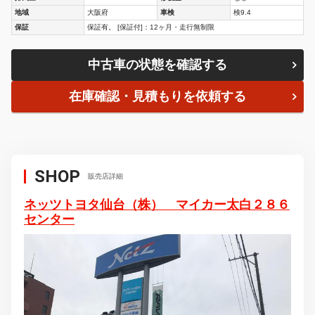
地域
大阪府
車検
検9.4
保証
保証有。 [保証付]：12ヶ月・走行無制限
中古車の状態を確認する
在庫確認・見積もりを依頼する
SHOP
販売店詳細
ネッツトヨタ仙台（株） マイカー太白２８６
センター