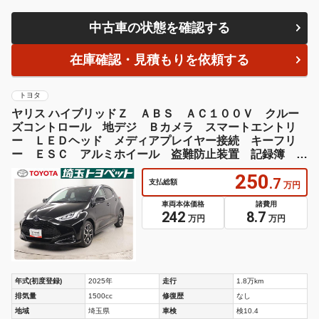
中古車の状態を確認する
在庫確認・見積もりを依頼する
トヨタ
ヤリス ハイブリッドＺ ＡＢＳ ＡＣ１００Ｖ クルー
ズコントロール 地デジ Ｂカメラ スマートエントリ
ー ＬＥＤヘッド メディアプレイヤー接続 キーフリ
ー ＥＳＣ アルミホイール 盗難防止装置 記録簿 Ｅ
ＴＣ ナビ＆ＴＶ
250
.7
支払総額
万円
車両本体価格
諸費用
242
8.7
万円
万円
年式(初度登録)
2025年
走行
1.8万km
排気量
1500cc
修復歴
なし
地域
埼玉県
車検
検10.4