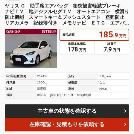
ヤリス Ｇ 助手席エアバッグ 衝突被害軽減ブレーキ
ナビＴＶ 地デジフルセグＴＶ オートエアコン 横滑り
防止機能 スマートキー＆プッシュスタート 盗難防止
リアカメラ 記録簿付き メモリナビ ＥＴＣ エアバッ
グ
185
.9
支払総額
万円
車両本体価格
諸費用
178
7.9
万円
万円
年式(初度登録)
2024年
走行
1.8万km
排気量
1000cc
修復歴
なし
地域
群馬県
車検
検9.6
保証
保証有。 [保証付]：12ヶ月・走行無制限
中古車の状態を確認する
在庫確認・見積もりを依頼する