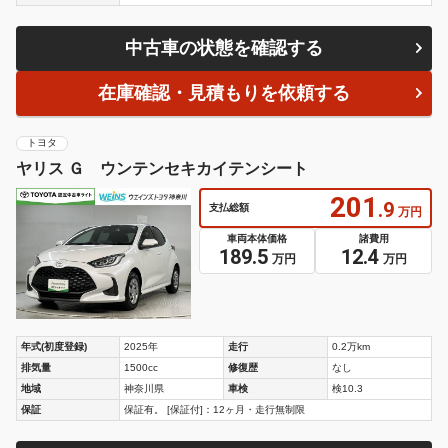
中古車の状態を確認する
在庫確認・見積もりを依頼する
トヨタ
ヤリス Ｇ ウンテンセキカイテンシート
201
.9
支払総額
万円
車両本体価格
諸費用
189.5
12.4
万円
万円
年式(初度登録)
2025年
走行
0.2万km
排気量
1500cc
修復歴
なし
地域
神奈川県
車検
検10.3
保証
保証有。 [保証付]：12ヶ月・走行無制限