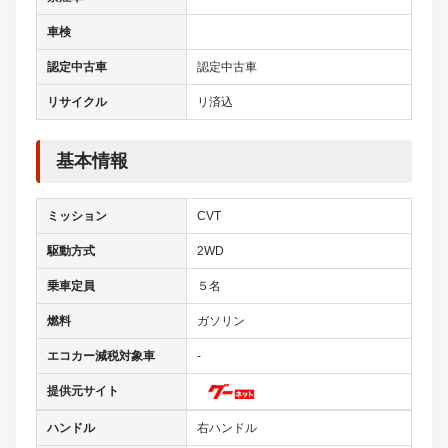
車検
認定中古車
認定中古車
リサイクル
リ済込
基本情報
ミッション
CVT
駆動方式
2WD
乗車定員
５名
燃料
ガソリン
エコカー減税対象車
-
提供元サイト
ハンドル
右ハンドル