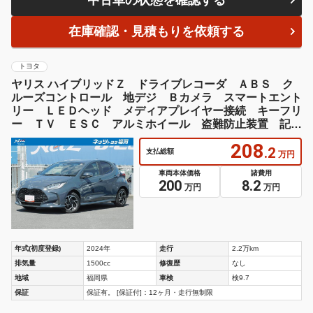
在庫確認・見積もりを依頼する
トヨタ
ヤリス ハイブリッドＺ ドライブレコーダ ＡＢＳ ク
ルーズコントロール 地デジ Ｂカメラ スマートエント
リー ＬＥＤヘッド メディアプレイヤー接続 キーフリ
ー ＴＶ ＥＳＣ アルミホイール 盗難防止装置 記録
簿 ＥＴＣ
208
.2
支払総額
万円
車両本体価格
諸費用
200
8.2
万円
万円
年式(初度登録)
2024年
走行
2.2万km
排気量
1500cc
修復歴
なし
地域
福岡県
車検
検9.7
保証
保証有。 [保証付]：12ヶ月・走行無制限