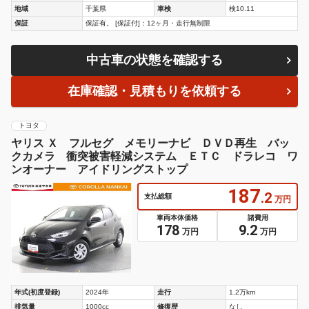
地域
千葉県
車検
検10.11
保証
保証有。 [保証付]：12ヶ月・走行無制限
中古車の状態を確認する
在庫確認・見積もりを依頼する
トヨタ
ヤリス Ｘ フルセグ メモリーナビ ＤＶＤ再生 バッ
クカメラ 衝突被害軽減システム ＥＴＣ ドラレコ ワ
ンオーナー アイドリングストップ
187
.2
支払総額
万円
車両本体価格
諸費用
178
9.2
万円
万円
年式(初度登録)
2024年
走行
1.2万km
排気量
1000cc
修復歴
なし