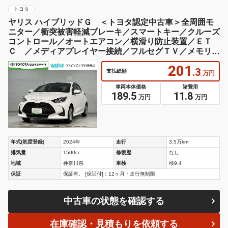
トヨタ
ヤリス ハイブリッドＧ ＜トヨタ認定中古車＞全周囲モ
ニター／衝突被害軽減ブレーキ／スマートキー／クルーズ
コントロール／オートエアコン／横滑り防止装置／ＥＴ
Ｃ ／メディアプレイヤー接続／フルセグＴＶ／メモリー
ナビ
201
.3
支払総額
万円
車両本体価格
諸費用
189.5
11.8
万円
万円
年式(初度登録)
2024年
走行
3.5万km
排気量
1500cc
修復歴
なし
地域
神奈川県
車検
検9.4
保証
保証有。 [保証付]：12ヶ月・走行無制限
中古車の状態を確認する
在庫確認・見積もりを依頼する