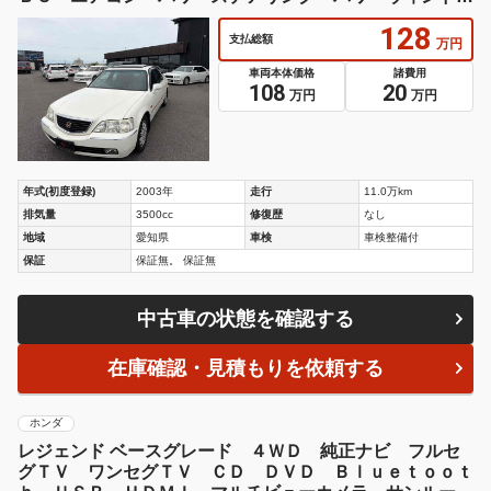
ウ 運転席エアバッグ
128
支払総額
万円
車両本体価格
諸費用
108
20
万円
万円
年式(初度登録)
2003年
走行
11.0万km
排気量
3500cc
修復歴
なし
地域
愛知県
車検
車検整備付
保証
保証無。 保証無
中古車の状態を確認する
在庫確認・見積もりを依頼する
ホンダ
レジェンド ベースグレード ４ＷＤ 純正ナビ フルセ
グＴＶ ワンセグＴＶ ＣＤ ＤＶＤ Ｂｌｕｅｔｏｏｔ