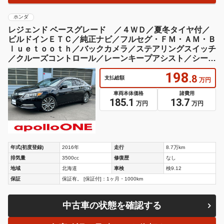
ホンダ
レジェンド ベースグレード ／４ＷＤ／夏冬タイヤ付／
ビルドインＥＴＣ／純正ナビ／フルセグ・ＦＭ・ＡＭ・Ｂ
ｌｕｅｔｏｏｔｈ／バックカメラ／ステアリングスイッチ
／クルーズコントロール／レーンキープアシスト／シート
ヒーター
198
.8
支払総額
万円
車両本体価格
諸費用
185.1
13.7
万円
万円
年式(初度登録)
2016年
走行
8.7万km
排気量
3500cc
修復歴
なし
地域
北海道
車検
検9.12
保証
保証有。 [保証付]：1ヶ月・1000km
中古車の状態を確認する