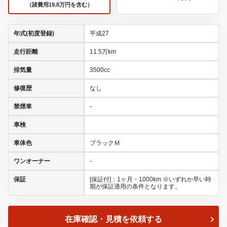
（諸費用19.8万円を含む）
年式(初度登録)
平成27
走行距離
11.5万km
排気量
3500cc
修復歴
なし
禁煙車
-
車検
車体色
ブラックＭ
ワンオーナー
-
保証
[保証付]：1ヶ月・1000km ※いずれか早い時
期が保証適用の条件となります。
在庫確認・見積を依頼する