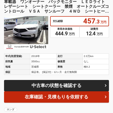
車載器 ワンオーナー バックモニター ＬＥＤライト
レザーシート シートクーラー 禁煙 オートクルーズコ
ントロール ＶＳＡ サンルーフ ４ＷＤ シートヒータ
ー
457
.3
支払総額
万円
車両本体価格
諸費用
444.9
12.4
万円
万円
年式(初度登録)
2018年
走行
2.0万km
排気量
3500cc
修復歴
なし
地域
茨城県
車検
検9.2
保証
保証有。 [保証付]：12ヶ月・走行無制限
中古車の状態を確認する
在庫確認・見積もりを依頼する
ホンダ