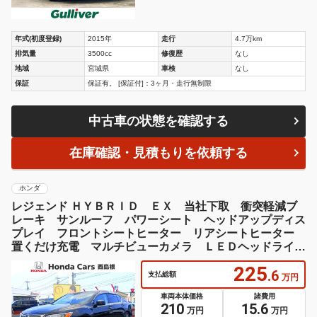
年式(初度登録)
2015年
走行
4.7万km
排気量
3500cc
修復歴
なし
地域
宮城県
車検
なし
保証
保証有。 [保証付]：3ヶ月・走行無制限
中古車の状態を確認する
在庫確認・見積もりを依頼する
ホンダ
レジェンド ＨＹＢＲＩＤ ＥＸ 当社下取 衝突軽減ブ
レーキ サンルーフ パワーシート ヘッドアップディス
プレイ フロントシートヒーター リアシートヒーター
置くだけ充電 マルチビューカメラ ＬＥＤヘッドライ
ト ルームクリーニング済み
225
.6
支払総額
万円
車両本体価格
諸費用
210
15.6
万円
万円