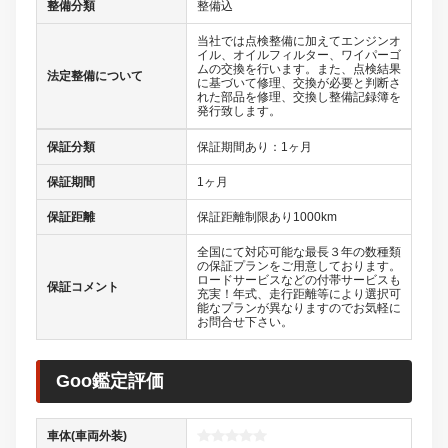
整備分類
整備込
当社では点検整備に加えてエンジンオ
イル、オイルフィルター、ワイパーゴ
ムの交換を行います。また、点検結果
法定整備について
に基づいて修理、交換が必要と判断さ
れた部品を修理、交換し整備記録簿を
発行致します。
保証分類
保証期間あり：1ヶ月
保証期間
1ヶ月
保証距離
保証距離制限あり1000km
全国にて対応可能な最長３年の数種類
の保証プランをご用意しております。
ロードサービスなどの付帯サービスも
保証コメント
充実！年式、走行距離等により選択可
能なプランが異なりますのでお気軽に
お問合せ下さい。
Goo鑑定評価
車体(車両外装)