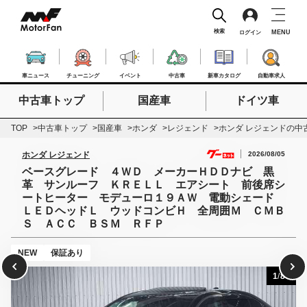
検索
MENU
ログイン
車ニュース
チューニング
イベント
中古車
新車カタログ
自動車求人
中古車トップ
国産車
ドイツ車
検索したいキーワードを入力
検索
TOP
中古車トップ
国産車
ホンダ
レジェンド
ホンダ レジェンドの中
2026/08/05
ホンダ レジェンド
ベースグレード ４ＷＤ メーカーＨＤＤナビ 黒
革 サンルーフ ＫＲＥＬＬ エアシート 前後席シ
ートヒーター モデューロ１９ＡＷ 電動シェード
ＬＥＤヘッドＬ ウッドコンビＨ 全周囲Ｍ ＣＭＢ
Ｓ ＡＣＣ ＢＳＭ ＲＦＰ
NEW
保証あり
1
/
80