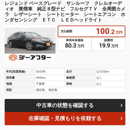
レジェンド ベースグレード サンルーフ クレルオーデ
ィオ 禁煙車 純正８型ナビ フルセグＴＶ 全周囲カメ
ラ レザーシート シートヒーター シートエアコン ホ
ンダセンシング ＥＴＣ ＬＥＤヘッドライト
100
.2
支払総額
万円
車両本体価格
諸費用
80.3
19.9
万円
万円
年式(初度登録)
2015年
走行
12.6万km
排気量
3500cc
修復歴
なし
地域
千葉県
車検
なし
保証
保証無。 保証無
中古車の状態を確認する
在庫確認・見積もりを依頼する