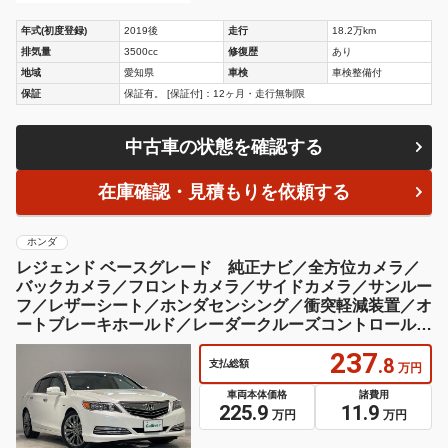
年式(初度登録)
2019後
走行
18.2万km
排気量
3500cc
修復歴
あり
地域
愛知県
車検
車検整備付
保証
保証有。 [保証付]：12ヶ月・走行無制限
中古車の状態を確認する
在庫確認・見積もりを依頼する
ホンダ
レジェンド ベースグレード 純正ナビ／全方位カメラ／
バックカメラ／フロントカメラ／サイドカメラ／サンルー
フ／レザーシート／ホンダセンシング／衝突軽減装置／オ
ートブレーキホールド／レーダークルーズコントロール／
オートライト／禁煙車
237
.8
支払総額
万円
車両本体価格
諸費用
225.9
11.9
万円
万円