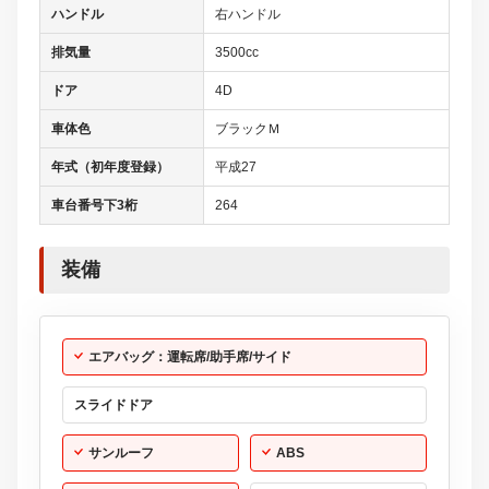
ハンドル
右ハンドル
排気量
3500cc
ドア
4D
車体色
ブラックＭ
年式（初年度登録）
平成27
車台番号下3桁
264
装備
エアバッグ：運転席/助手席/サイド
スライドドア
サンルーフ
ABS