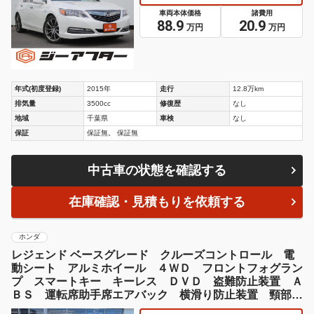
車両本体価格
諸費用
88.9
20.9
万円
万円
年式(初度登録)
2015年
走行
12.8万km
排気量
3500cc
修復歴
なし
地域
千葉県
車検
なし
保証
保証無。 保証無
中古車の状態を確認する
在庫確認・見積もりを依頼する
ホンダ
レジェンド ベースグレード クルーズコントロール 電
動シート アルミホイール ４ＷＤ フロントフォグラン
プ スマートキー キーレス ＤＶＤ 盗難防止装置 Ａ
ＢＳ 運転席助手席エアバック 横滑り防止装置 頸部衝
突緩和ヘッドレスト