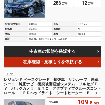
286
12
万円
万円
年式(初度登録)
2015年
走行
5.8万km
排気量
3500cc
修復歴
なし
地域
北海道
車検
検10.4
保証
保証有。 [保証付]：1ヶ月・1000km
中古車の状態を確認する
在庫確認・見積もりを依頼する
ホンダ
レジェンド ベースグレード 禁煙車 サンルーフ 黒革
シート 純正ナビ 衝突被害軽減システム フルセグＴ
Ｖ バックカメラ ＥＴＣ アダプティブクルーズコント
ロール ＬＥＤヘッドライト シートヒーター Ｂｌｕｅ
ｔｏｏｔｈ接続
109
.8
支払総額
万円