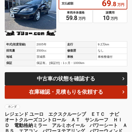
69
.8
支払総額
万円
車両本体価格
諸費用
59.8
10
万円
万円
年式(初度登録)
2005年
走行
9.2万km
排気量
3500cc
修復歴
なし
地域
茨城県
車検
車検整備付
保証
保証有。 [保証付]：1ヶ月・1000km
中古車の状態を確認する
在庫確認・見積もりを依頼する
ホンダ
レジェンド ユーロ エクスクルーシブ ＥＴＣ ナビ
オートクルーズコントロール ＡＴ サンルーフ ＨＩ
Ｄ 電動格納ミラー アルミホイール パワーシート Ａ
ＢＳ エアコン パワーステアリング パワーウィンド