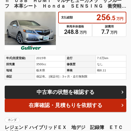
ｈ ＵＳＢ ＨＤＭＩ マルチビューカメラ サンルー
フ 本革シート Ｈｏｎｄａ ＳＥＮＳＩＮＧ 衝突軽減
ブレーキ
256
.5
支払総額
万円
車両本体価格
諸費用
248.8
7.7
万円
万円
年式(初度登録)
2015年
走行
7.0万km
排気量
3500cc
修復歴
なし
地域
栃木県
車検
検8.11
保証
保証有。 [保証付]：3ヶ月・走行無制限
中古車の状態を確認する
在庫確認・見積もりを依頼する
ホンダ
レジェンド ハイブリッドＥＸ 地デジ 記録簿 ＥＴＣ