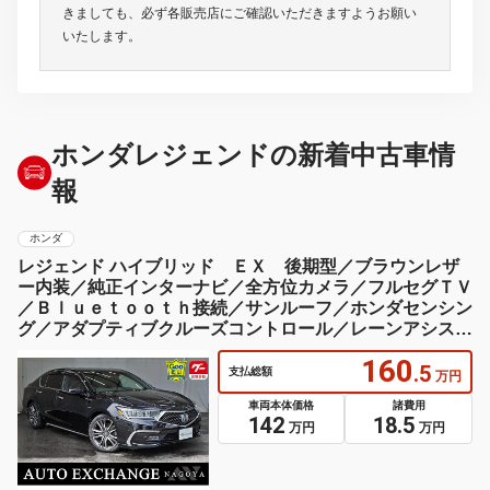
きましても、必ず各販売店にご確認いただきますようお願い
いたします。
ホンダレジェンドの新着中古車情
報
ホンダ
レジェンド ハイブリッド ＥＸ 後期型／ブラウンレザ
ー内装／純正インターナビ／全方位カメラ／フルセグＴＶ
／Ｂｌｕｅｔｏｏｔｈ接続／サンルーフ／ホンダセンシン
グ／アダプティブクルーズコントロール／レーンアシスト
／ 衝突被害軽減ブレーキ
160
.5
支払総額
万円
車両本体価格
諸費用
142
18.5
万円
万円