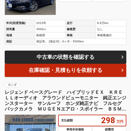
年式(初度登録)
2015年
走行
8.9万km
排気量
3500cc
修復歴
なし
地域
島根県
車検
車検整備付
保証
保証有。 [保証付]：6ヶ月・5000km
中古車の状態を確認する
在庫確認・見積もりを依頼する
ホンダ
レジェンド ベースグレード ハイブリッドＥＸ ＫＲＥ
ＬＬオーディオ アラウンドビューモニター 純正エンジ
ンスターター サンルーフ ホンダ純正ナビ フルセグ
バックカメラ ＭＵＧＥＮエアロ・スポイラー ＢＳＭ
シートヒーター
298
支払総額
万円
車両本体価格
諸費用