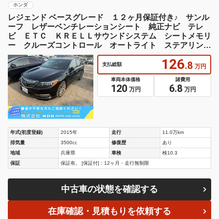
ホンダ
レジェンド ベースグレード １２ヶ月保証付き♪ サンル
ーフ レザーベンチレーションシート 純正ナビ テレ
ビ ＥＴＣ ＫＲＥＬＬサウンドシステム シートメモリ
ー クルーズコントロール オートライト ステアリング
リモコン
126
.8
支払総額
万円
車両本体価格
諸費用
120
6.8
万円
万円
年式(初度登録)
2015年
走行
11.0万km
排気量
3500cc
修復歴
あり
地域
兵庫県
車検
検10.3
保証
保証有。 [保証付]：12ヶ月・走行無制限
中古車の状態を確認する
在庫確認・見積もりを依頼する