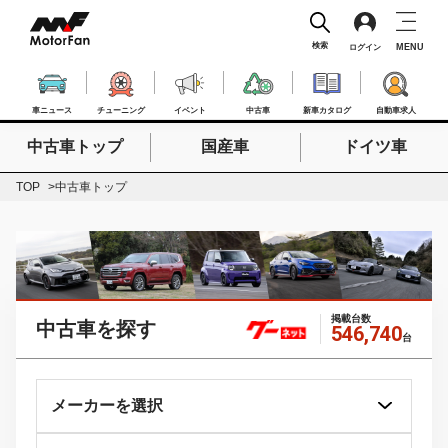
検索
MENU
ログイン
車ニュース
チューニング
イベント
中古車
新車カタログ
自動車求人
中古車トップ
国産車
ドイツ車
検索したいキーワードを入力
検索
TOP
中古車トップ
掲載台数
中古車を探す
546,740
台