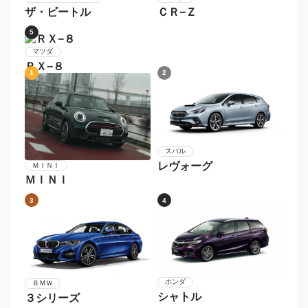
メルセデス・ベンツ
Ｓクラス
1
2
スバル
トヨタ
ＢＲＺ
８６
3
4
フォルクスワーゲン
ホンダ
ザ・ビートル
ＣＲ−Ｚ
5