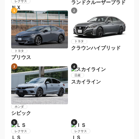
トヨタ
レクサス
ランドクルーザープラド
ＮＸ
1
2
トヨタ
クラウンハイブリッド
トヨタ
プリウス
3
4
日産
ホンダ
スカイライン
シビック
5
6