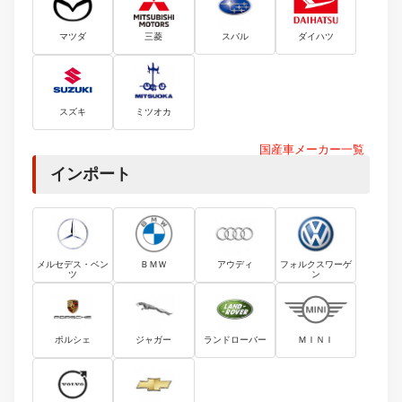
マツダ
三菱
スバル
ダイハツ
スズキ
ミツオカ
国産車メーカー一覧
インポート
メルセデス・ベン
ＢＭＷ
アウディ
フォルクスワーゲ
ツ
ン
ポルシェ
ジャガー
ランドローバー
ＭＩＮＩ