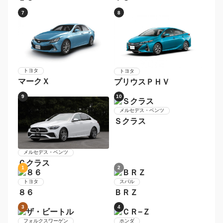
レクサス
レクサス
ＬＳ
ＩＳ
7
8
トヨタ
トヨタ
マークＸ
プリウスＰＨＶ
9
10
メルセデス・ベンツ
Ｃクラス