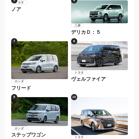
5
6
三菱
トヨタ
デリカＤ：５
ノア
7
8
トヨタ
ヴェルファイア
ホンダ
フリード
9
10
ホンダ