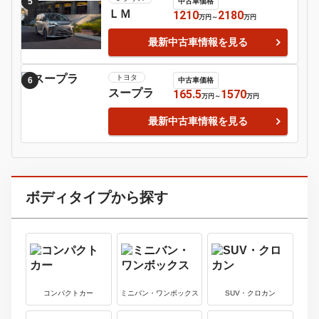
29
578
万円
～
万円
パサート
最新中古車情報を見る
ポルシェ
3
中古車価格
９１１
287.8
9600
万円
～
万円
最新中古車情報を見る
ローバー
4
中古車価格
ＭＩＮＩ
89.8
560
万円
～
万円
最新中古車情報を見る
レクサス
5
中古車価格
ＬＭ
1210
2180
万円
～
万円
最新中古車情報を見る
トヨタ
6
中古車価格