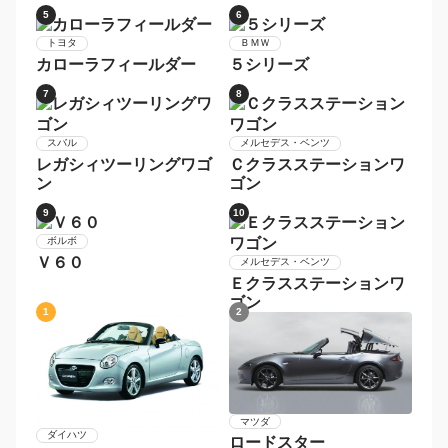
マツダ
ＲＸ−８
1
2
スバル
レヴォーグ
ＭＩＮＩ
ＭＩＮＩ
3
4
ホンダ
ＢＭＷ
シャトル
３シリーズ
5
6