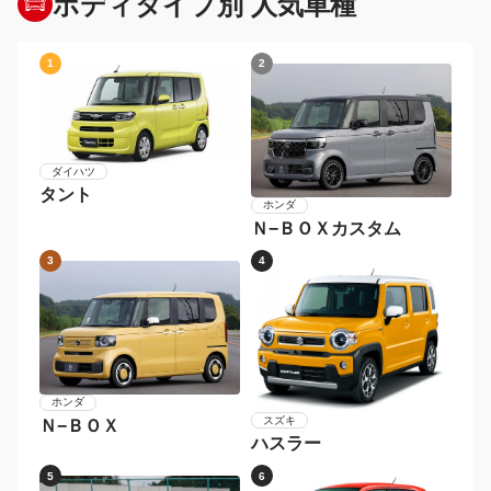
ボディタイプ別 人気車種
1
2
ダイハツ
タント
ホンダ
Ｎ−ＢＯＸカスタム
3
4
ホンダ
スズキ
Ｎ−ＢＯＸ
ハスラー
5
6