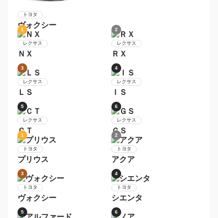
プリウス
7
8
日産
セレナ
トヨタ
アクア
9
10
日産
デイズ
トヨタ
ヴォクシー
1
2
レクサス
レクサス
ＮＸ
ＲＸ