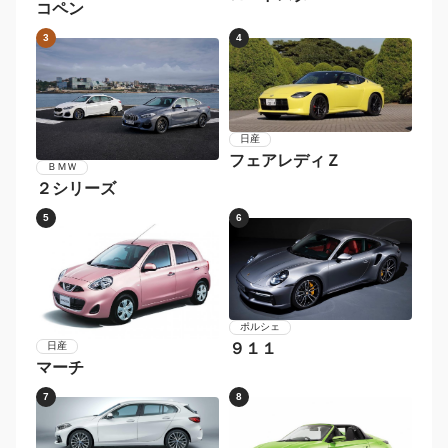
トヨタ
ＢＭＷ
カローラフィールダー
５シリーズ
7
8
スバル
メルセデス・ベンツ
レガシィツーリングワゴ
Ｃクラスステーションワ
ン
ゴン
9
10
ボルボ
メルセデス・ベンツ
Ｖ６０
Ｅクラスステーションワ
ゴン
1
2
マツダ
ダイハツ
ロードスター
コペン
3
4