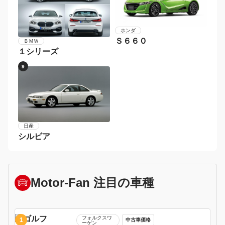
日産
フェアレディＺ
ＢＭＷ
２シリーズ
5
6
ポルシェ
９１１
日産
マーチ
7
8
ホンダ
Ｓ６６０
ＢＭＷ
１シリーズ