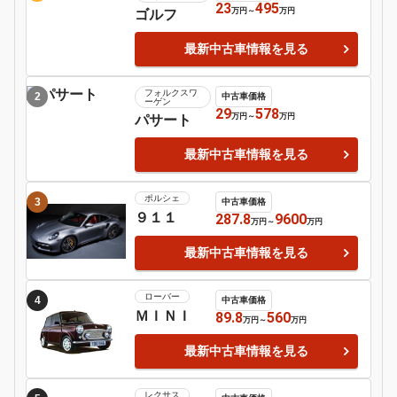
9
日産
シルビア
Motor-Fan 注目の車種
フォルクスワ
1
中古車価格
ーゲン
23
495
万円
～
万円
ゴルフ
最新中古車情報を見る
フォルクスワ
2
中古車価格
ーゲン