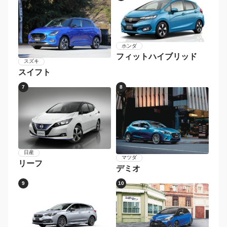
ホンダ
フィットハイブリッド
スズキ
スイフト
7
8
日産
マツダ
リーフ
デミオ
9
10