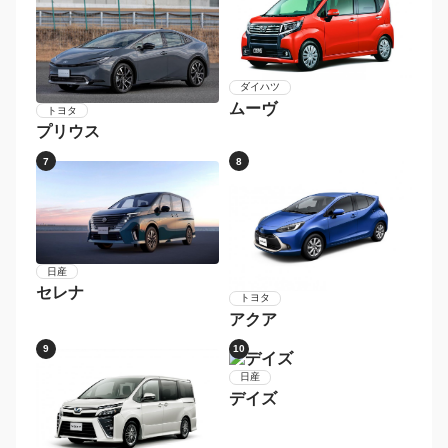
ダイハツ
タント
ホンダ
Ｎ−ＢＯＸカスタム
3
4
ホンダ
スズキ
Ｎ−ＢＯＸ
ハスラー
5
6
ダイハツ
ムーヴ
トヨタ