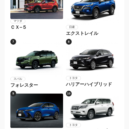
マツダ
ＣＸ−５
日産
エクストレイル
7
8
トヨタ
スバル
ハリアーハイブリッド
フォレスター
9
10