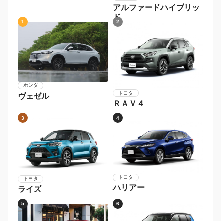
ステップワゴン
トヨタ
アルファードハイブリッ
ド
1
2
ホンダ
トヨタ
ヴェゼル
ＲＡＶ４
3
4
トヨタ
トヨタ
ハリアー
ライズ
5
6