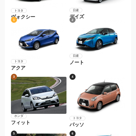
日産
トヨタ
デイズ
ヴォクシー
1
2
日産
トヨタ
ノート
アクア
3
4
ホンダ
トヨタ
フィット
パッソ
5
6