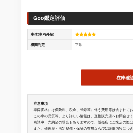
Goo鑑定評価
車体(車両外装)
機関判定
正常
在庫確
注意事項
車両価格には保険料、税金、登録等に伴う費用等は含まれて
この車の品質等、より詳しい情報は、直接販売店へお問合せ
商談中・売約済の場合もありますので、販売店にご来店の際
また、修復歴・法定整備・保証の有無ならびに詳細内容につ