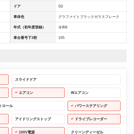
ドア
5D
車体色
グラファイトブラックガラスフレーク
年式（初年度登録）
令和6
車台番号下3桁
105
スライドドア
エアコン
Wエアコン
トロール
パワーステアリング
アイドリングストップ
ドライブレコーダー
100V電源
クリーンディーゼル