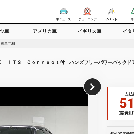
車ニュース
チューニング
イベント
中
ツ車
アメリカ車
イギリス車
イタ
入力
中古車詳細
Ｃ ＩＴＳ Ｃｏｎｎｅｃｔ付 ハンズフリーパワーバックド
1
/
30
支払
5
（諸費用1
年式(初度登録