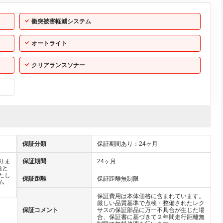
衝突被害軽減システム
オートライト
クリアランスソナー
保証分類
保証期間あり：24ヶ月
りま
保証期間
24ヶ月
換と
たし
保証距離
保証距離無制限
ム
保証費用は本体価格に含まれています。
厳しい品質基準で点検・整備されたレク
保証コメント
サスの保証部品に万一不具合が生じた場
合、保証書に基づきて２年間走行距離無