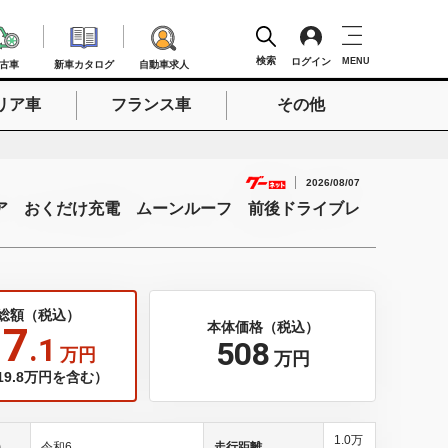
検索
ログイン
MENU
古車
新車カタログ
自動車求人
リア車
フランス車
その他
検索
2026/08/07
ア おくだけ充電 ムーンルーフ 前後ドライブレ
総額（税込）
17
本体価格（税込）
.1
508
万円
万円
9.8万円を含む）
1.0万
)
令和6
走行距離