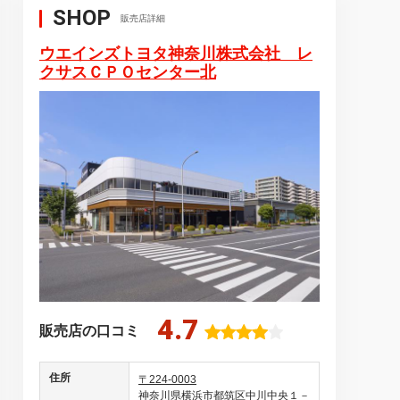
SHOP
販売店詳細
ウエインズトヨタ神奈川株式会社 レ
クサスＣＰＯセンター北
4.7
販売店の口コミ
住所
〒224-0003
神奈川県横浜市都筑区中川中央１－