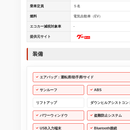
乗車定員
５名
燃料
電気自動車（EV）
エコカー減税対象車
-
提供元サイト
装備
エアバッグ：運転席/助手席/サイド
サンルーフ
ABS
リフトアップ
ダウンヒルアシストコン
パワーウィンドウ
盗難防止システム
USB入力端末
Bluetooth接続