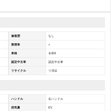
修復歴
なし
禁煙車
○
車検
令和9
認定中古車
認定中古車
リサイクル
リ済込
ハンドル
右ハンドル
排気量
EV