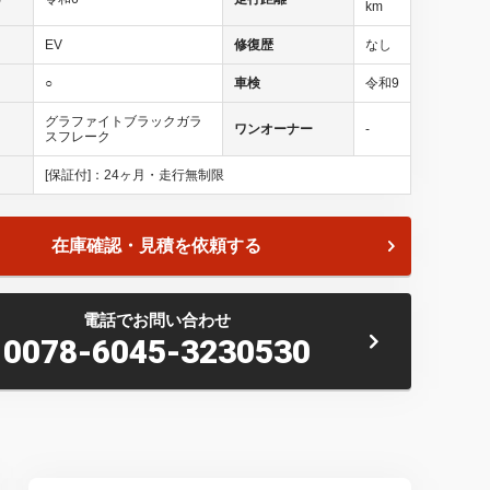
km
EV
修復歴
なし
○
車検
令和9
グラファイトブラックガラ
ワンオーナー
-
スフレーク
[保証付]：24ヶ月・走行無制限
在庫確認・見積を依頼する
レクサスＣＰＯセンター北をご覧いただきありがとうございま
えておりますので、ぜひご覧ください。
電話でお問い合わせ
0078-6045-3230530