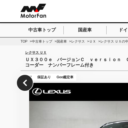
中古車トップ
国産車
ドイ
検索したいキーワードを
TOP
中古車トップ
国産車
レクサス
ＵＸ
レクサス ＵＸの
レクサス ＵＸ
ＵＸ３００ｅ バージョンＣ ｖｅｒｓｉｏｎ 
コーダー ナンバーフレーム付き
NEW
保証あり
Goo鑑定車