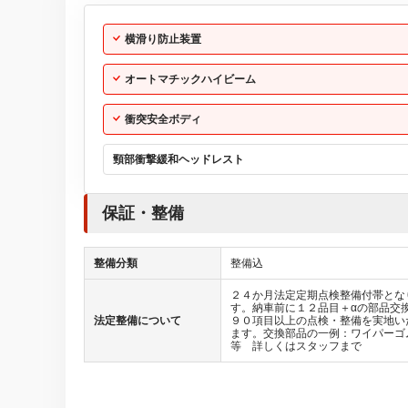
横滑り防止装置
オートマチックハイビーム
衝突安全ボディ
頸部衝撃緩和ヘッドレスト
保証・整備
整備分類
整備込
２４か月法定定期点検整備付帯とな
す。納車前に１２品目＋αの部品交
法定整備について
９０項目以上の点検・整備を実地い
ます。交換部品の一例：ワイパーゴ
等 詳しくはスタッフまで