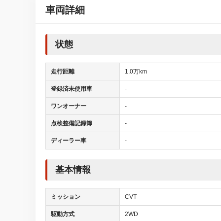
車両詳細
状態
走行距離
1.0万km
登録済未使用車
-
ワンオーナー
-
点検整備記録簿
-
ディーラー車
-
基本情報
ミッション
CVT
駆動方式
2WD