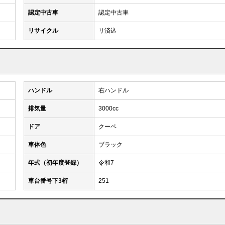
認定中古車
認定中古車
リサイクル
リ済込
ハンドル
右ハンドル
排気量
3000cc
ドア
クーペ
車体色
ブラック
年式（初年度登録）
令和7
車台番号下3桁
251