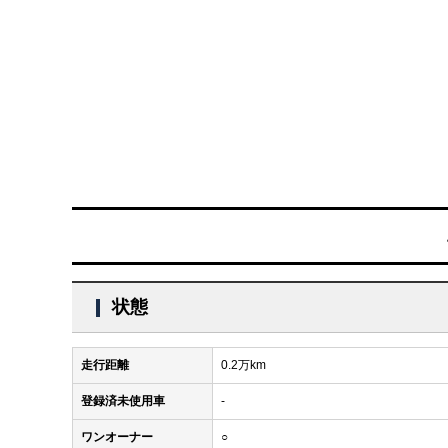
状態
走行距離
0.2万km
登録済未使用車
-
ワンオーナー
○