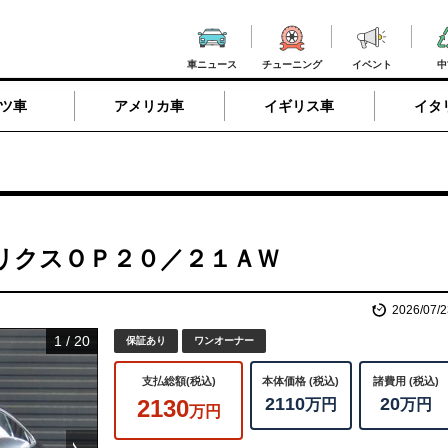
車ニュース
チューニング
イベント
中
ツ車
アメリカ車
イギリス車
イタ
リクスＯＰ２０／２１ＡＷ
2026/07/2
1
/
20
保証あり
ワンオーナー
支払総額(税込)
本体価格 (税込)
諸費用 (税込)
2110
20
2130
万円
万円
万円
Next