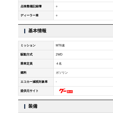
点検整備記録簿
○
ディーラー車
○
基本情報
ミッション
MT6速
駆動方式
2WD
乗車定員
４名
燃料
ガソリン
エコカー減税対象車
-
提供元サイト
装備