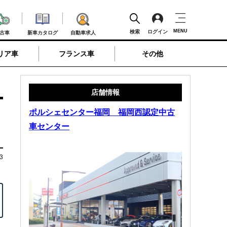
MENU
検索
ログイン
古車
新車カタログ
自動車求人
リア車
フランス車
その他
店舗情報
ポルシェセンター福岡 福岡西認定中古
車センター
3