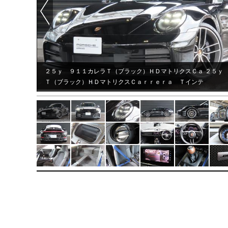
２５ｙ ９１１カレラＴ（ブラック）ＨＤマトリクスＣａ ２５ｙ
Ｔ（ブラック）ＨＤマトリクスＣａｒｒｅｒａ Ｔインテ