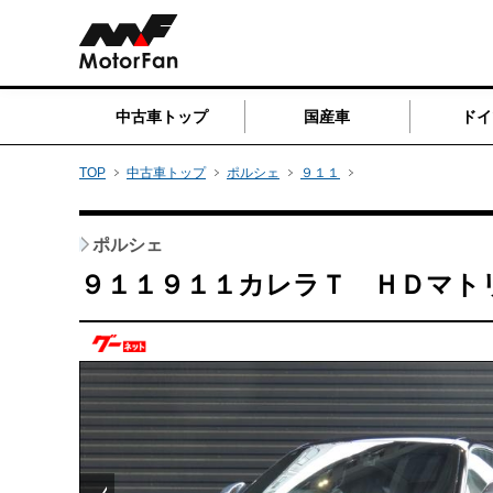
中古車トップ
国産車
ドイ
TOP
中古車トップ
ポルシェ
９１１
ポルシェ
９１１９１１カレラＴ ＨＤマト
Prev