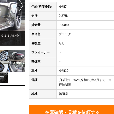
年式(初度登録)
令和7
走行
0.2万km
排気量
3000cc
車台色
ブラック
 ９１１カレラ
ポルシェセンター福岡西認定中古車センター自社仕入れ車両
修復歴
なし
ワンオーナー
○
禁煙車
○
車検
令和10
保証
[保証付]：2028(令和10)年8月まで・走
行無制限
地域
福岡県
在庫確認・見積を依頼する