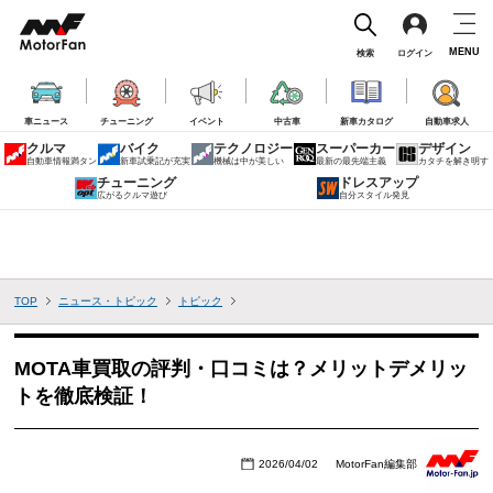
MENU
検索
ログイン
車ニュース
チューニング
イベント
中古車
新車カタログ
自動車求人
クルマ
バイク
テクノロジー
スーパーカー
デザイン
自動車情報満タン
新車試乗記が充実
機械は中が美しい
最新の最先端主義
カタチを解き明す
チューニング
ドレスアップ
広がるクルマ遊び
自分スタイル発見
TOP
ニュース・トピック
トピック
MOTA車買取の評判・口コミは？メリットデメリッ
トを徹底検証！
2026/04/02
MotorFan編集部