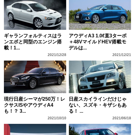
ギャランフォルティスはラ
アウディA3 1.0ℓ直3ターボ
ンエボと同型のエンジン搭
＋48VマイルドHEV搭載モ
載！1...
デルは...
2021/12/28
2021/12/21
現行日産シーマが250万！レ
日産スカイラインだけじゃ
クサスISやアウディA4
ない、スズキ・キザシもあ
も！？ 3...
る！ ...
2021/10/10
2021/06/18