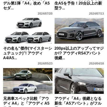
デル第1弾「A4」改め「A5
生A5を予告！20台以上の新
セダ...
型ラ...
2024/07/20
2024/07/13
その名も“傑作(マイスターシ
200ps以上のアップってマジ
ュテュック)”! アウディ
か!? アウディRS4アバント
A4/A5...
後継...
2024/05/23
2024/04/18
兄弟車スペック比較「アウ
アウディ「A4」後継となる
ディ A4」と「アウディ A5
新生「A5アバント」がフル