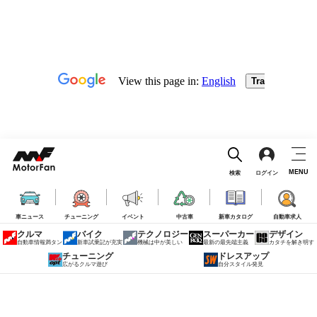
MENU
検索
ログイン
車ニュース
チューニング
イベント
中古車
新車カタログ
自動車求人
クルマ
バイク
テクノロジー
スーパーカー
デザイン
自動車情報満タン
新車試乗記が充実
機械は中が美しい
最新の最先端主義
カタチを解き明す
チューニング
ドレスアップ
広がるクルマ遊び
自分スタイル発見