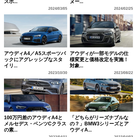
スポ...
ヌー...
2024/03/05
2024/02/25
アウディA4／A5スポーツバ
アウディが一部モデルの仕
ックにアグレッシブなスタ
様変更と価格改定を実施！
イリ...
対象...
2023/10/30
2023/08/22
100万円差のアウディA4と
「どちらがリーズナブルな
メルセデス・ベンツCクラス
の？」BMW3シリーズとア
の素...
ウディA...