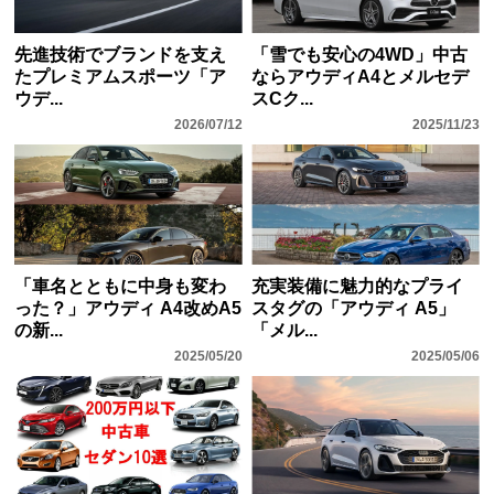
先進技術でブランドを支え
「雪でも安心の4WD」中古
たプレミアムスポーツ「ア
ならアウディA4とメルセデ
ウデ...
スCク...
2026/07/12
2025/11/23
「車名とともに中身も変わ
充実装備に魅力的なプライ
った？」アウディ A4改めA5
スタグの「アウディ A5」
の新...
「メル...
2025/05/20
2025/05/06