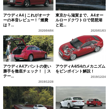
アウディA4 | これがオーナ
東京から滋賀まで、A4オー
ーの本音レビュー !「燃費
ルロードクワトロで琵琶湖
は？...
と近...
2020/04/04
2020/01/03
アウディA4アバントの使い
アウディA4/S4のメカニズム
勝手を徹底チェック！ ｜ス
をピンポイント解説！
テー...
2019/12/24
2019/12/28