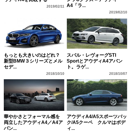
A4「ラ...
2019/02/11
2019/02/10
もっとも大きいのはどれ？
スバル・レヴォーグSTI
新型BMW３シリーズとメル
SportとアウディA4アバン
セデ...
ト。ラゲ...
2018/10/10
2018/10/07
華やかさとフォーマル感を
アウディA4/A5スポーツバッ
両立したアウディA4／A4ア
ク/A5クーペ クルマはボデ
バン...
ィ...