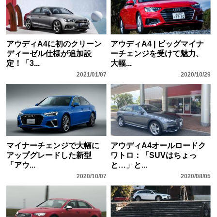
アウディA4に初のクリーン
アウディA4 | ビッグマイナ
ディーゼル仕様が追加設
ーチェンジを受けて魅力、
定！「3...
大幅...
2021/01/07
2020/10/29
マイナーチェンジで大幅に
アウディA4オールロードク
アップグレードした新型
ワトロ：「SUVはちょっ
「アウ...
と…」と...
2020/10/07
2020/08/05