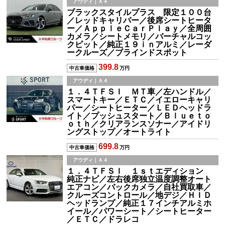
アウディ｜Ａ４
ブラックスタイルプラス 限定１００台
／レッドキャリパー／後席シートヒータ
ー／ＡｐｐｌｅＣａｒＰｌａｙ／全周囲
カメラ／シートメモリ／バーチャルコッ
クピット／純正１９ｉｎアルミ／レーダ
ークルーズ／ブラインドスポット
399.8
中古車価格
万円
アウディ｜Ａ４
１．４ＴＦＳＩ ＭＴ車／左ハンドル／
スマートキー／ＥＴＣ／イエローキャリ
パー／シートヒーター／ＬＥＤヘッドラ
イト／プッシュスタート／Ｂｌｕｅｔｏ
ｏｔｈ／クリアランスソナー／アイドリ
ングストップ／オートライト
699.8
中古車価格
万円
アウディ｜Ａ４
１．４ＴＦＳＩ １ｓｔエディション
純正ナビ／左右後席独立温度調整オート
エアコン／バックカメラ／自社買取車／
クルーズコントロール／地デジ／ＨＩＤ
ヘッドランプ／純正１７インチアルミホ
イール／パワーシート／シートヒーター
／ＥＴＣ／ドラレコ