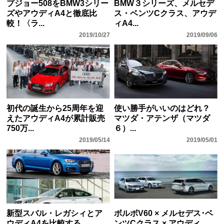
プジョー508をBMW3シリー
BMW３シリーズ、メルセデ
ズやアウディA4と徹底比
ス・ベンツCクラス、アウデ
較！〈ラ...
ィA4...
2019/10/27
2019/09/06
初代の誕生から25周年を迎
使い勝手がいいのはどれ？
えたアウディA4が累計販売
マツダ・アテンザ（マツダ
750万...
６）...
2019/05/14
2019/05/01
新型スバル・レガシィとア
ボルボV60 × メルセデス･ベ
ウディA4を比較する
ンツCクラス × アウディ