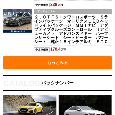
238
中古車価格
万円
アウディ｜Ａ４
２．０ＴＦＳＩクワトロスポーツ Ｓラ
インパッケージ マトリクスＬＥＤヘッ
ドライトパッケージ ＭＭＩナビ アダ
プティブクルーズコントロール リアビ
ューカメラ アドバンスドキー ハーフ
レザーシート シートヒーター パワー
シート 純正１８インチアルミ ＥＴＣ
178.4
中古車価格
万円
もっとみる
バックナンバー