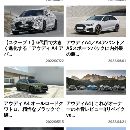
2023/04/11
2023/04/03
【スクープ！】6代目で大き
アウディA4／A4アバント／
く進化する「アウディ A4 ア
A5スポーツバックに内外装
バ...
の装...
2022/07/22
2022/06/01
アウディ A4 オールロードク
アウディA4 | これがオーナ
ワトロ、精悍なブラックで
ーの本音レビュー!(リベイク
纏...
ve...
2022/05/15
2022/04/21