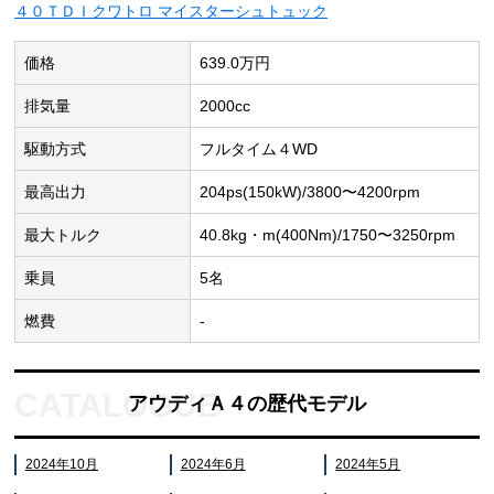
４０ＴＤＩクワトロ マイスターシュトュック
価格
639.0万円
排気量
2000cc
駆動方式
フルタイム４WD
最高出力
204ps(150kW)/3800〜4200rpm
最大トルク
40.8kg・m(400Nm)/1750〜3250rpm
乗員
5名
燃費
-
アウディＡ４の歴代モデル
2024年10月
2024年6月
2024年5月