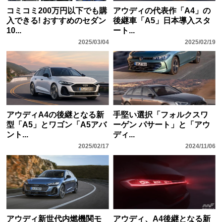
コミコミ200万円以下でも購
アウディの代表作「A4」の
入できる! おすすめのセダン
後継車「A5」日本導入スタ
10...
ート...
2025/03/04
2025/02/19
アウディA4の後継となる新
手堅い選択「フォルクスワ
型「A5」とワゴン「A5アバ
ーゲン パサート」と「アウ
ント...
ディ...
2025/02/17
2024/11/06
アウディ新世代内燃機関モ
アウディ、A4後継となる新