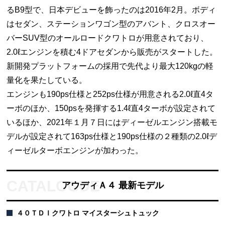
るB9型で、日本デビューを飾ったのは2016年2月。ボディ
はセダン、ステーションワゴン型のアバント、クロスオー
バーSUV型のオールロードクワトロが用意されており、
2.0ℓエンジンを積む4ドアセダンから販売がスタートした。
新開発プラットフォームの採用で先代より最大120kgの軽
量化を果たしている。
エンジンも190ps仕様と252ps仕様が用意される2.0ℓ直4タ
ーボのほか、150psを発揮する1.4ℓ直4ターボが設定されて
いるほか、2021年１月７日にはディーゼルエンジン搭載モ
デルが設定されて163ps仕様と190ps仕様の２種類の2.0ℓデ
ィーゼルターボエンジンが加わった。
アウディＡ４ 最新モデル
４０ＴＤＩクワトロ マイスターシュトュック