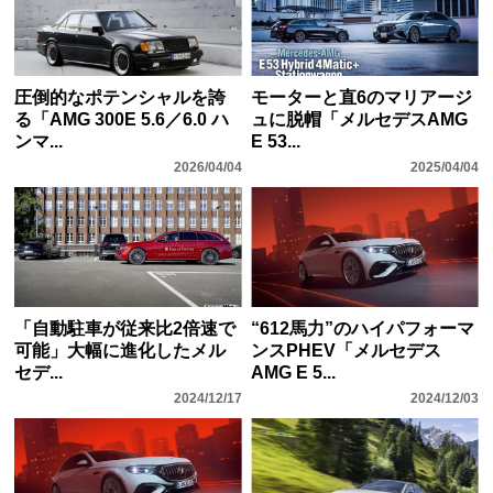
圧倒的なポテンシャルを誇
モーターと直6のマリアージ
る「AMG 300E 5.6／6.0 ハ
ュに脱帽「メルセデスAMG
ンマ...
E 53...
2026/04/04
2025/04/04
「自動駐車が従来比2倍速で
“612馬力”のハイパフォーマ
可能」大幅に進化したメル
ンスPHEV「メルセデス
セデ...
AMG E 5...
2024/12/17
2024/12/03