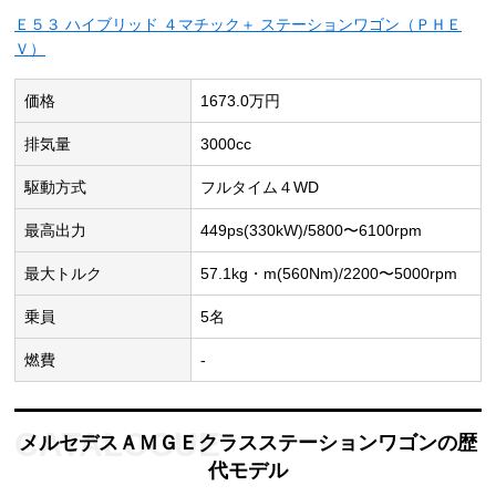
Ｅ５３ ハイブリッド ４マチック＋ ステーションワゴン（ＰＨＥ
Ｖ）
価格
1673.0万円
排気量
3000cc
駆動方式
フルタイム４WD
最高出力
449ps(330kW)/5800〜6100rpm
最大トルク
57.1kg・m(560Nm)/2200〜5000rpm
乗員
5名
燃費
-
メルセデスＡＭＧＥクラスステーションワゴンの歴
代モデル