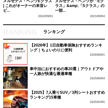
メルセデス・ベンツEクラス
メルセデス・ベンツが「Eク
| これがオーナーの本音レ
ラス」&amp;「Sクラス」の
ビ...
一部...
2022/09/01
2021/09/04
ランキング
【2026年】1日自動車保険おすすめランキ
1
ング｜ちょいのりに便利
2026/08/01
車中泊におすすめの車20選｜アウトドアや
2
一人旅が快適な最適車種
2025/06/04
【2025】7人乗りSUV／3列シートおすすめ
3
ランキング15車種
2025/03/05