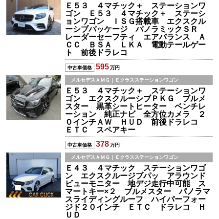
Ｅ５３ ４マチック＋ ステーションワ
ゴン Ｅ５３ ４マチック＋ ステーシ
ョンワゴン ＩＳＧ搭載車 エクスクル
ーシブパッケージ パノラミックＳＲ
レーダーセーフティ エアバランス Ａ
ＣＣ ＢＳＡ ＬＫＡ 電動テールゲー
ト 前後ドラレコ
595
中古車価格
万円
メルセデスＡＭＧ｜Ｅクラスステーションワゴン
Ｅ５３ ４マチック＋ ステーションワ
ゴン エクスクルーシブＰＫＧ ブルメ
スター 黒革シートヒーター ベンチレ
ーション 純正ナビ 全方位カメラ ２
０インチＡＷ ＨＵＤ 前後ドラレコ
ＥＴＣ スペアキー
378
中古車価格
万円
メルセデスＡＭＧ｜Ｅクラスステーションワゴン
Ｅ４３ ４マチック ステーションワゴ
ン エクスクルージブパッ アラウンド
ビューモニター 地デジ走行中可能 ス
マートキー×２ ブルメスター パノラマ
スライディングルーフ ハイパーフォー
ジド２０インチ ＥＴＣ ドラレコ Ｈ
ＵＤ