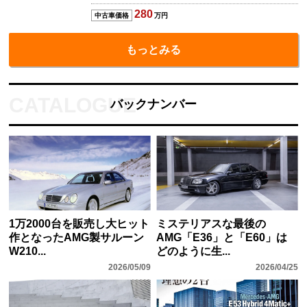
280
中古車価格
万円
もっとみる
バックナンバー
1万2000台を販売し大ヒット
ミステリアスな最後の
作となったAMG製サルーン
AMG「E36」と「E60」は
W210...
どのように生...
2026/05/09
2026/04/25