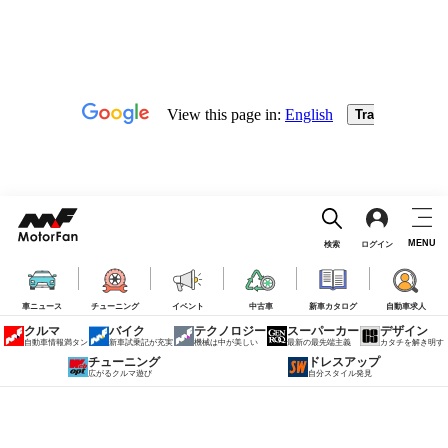
MENU
検索
ログイン
車ニュース
チューニング
イベント
中古車
新車カタログ
自動車求人
クルマ
バイク
テクノロジー
スーパーカー
デザイン
自動車情報満タン
新車試乗記が充実
機械は中が美しい
最新の最先端主義
カタチを解き明す
チューニング
ドレスアップ
広がるクルマ遊び
自分スタイル発見