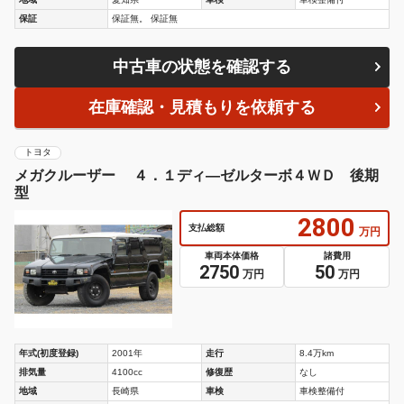
保証
保証無。 保証無
中古車の状態を確認する
在庫確認・見積もりを依頼する
トヨタ
メガクルーザー ４．１ディ―ゼルターボ４ＷＤ 後期
型
2800
支払総額
万円
車両本体価格
諸費用
2750
50
万円
万円
年式(初度登録)
2001年
走行
8.4万km
排気量
4100cc
修復歴
なし
地域
長崎県
車検
車検整備付