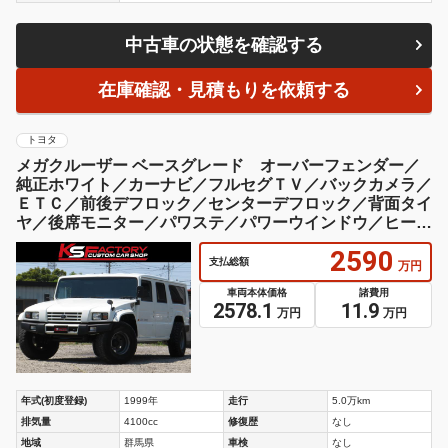
中古車の状態を確認する
在庫確認・見積もりを依頼する
トヨタ
メガクルーザー ベースグレード オーバーフェンダー／
純正ホワイト／カーナビ／フルセグＴＶ／バックカメラ／
ＥＴＣ／前後デフロック／センターデフロック／背面タイ
ヤ／後席モニター／パワステ／パワーウインドウ／ヒータ
ー／クーラー
2590
支払総額
万円
車両本体価格
諸費用
2578.1
11.9
万円
万円
年式(初度登録)
1999年
走行
5.0万km
排気量
4100cc
修復歴
なし
地域
群馬県
車検
なし