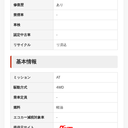
修復歴
あり
禁煙車
-
車検
認定中古車
-
リサイクル
リ済込
基本情報
ミッション
AT
駆動方式
4WD
乗車定員
-
燃料
軽油
エコカー減税対象車
-
提供元サイト