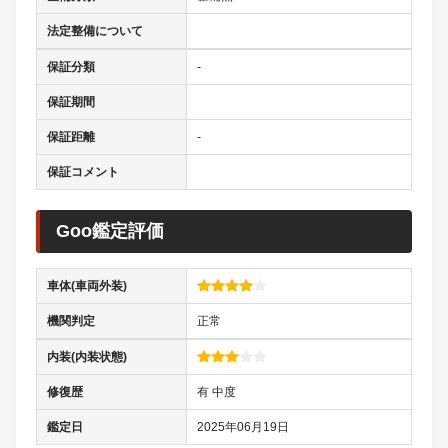
法定整備について
保証分類
-
保証期間
保証距離
-
保証コメント
Goo鑑定評価
車体(車両外装)
機関判定
正常
内装(内装状態)
修復歴
有 中度
鑑定日
2025年06月19日