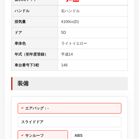
ハンドル
右ハンドル
排気量
4100cc(D)
ドア
5D
車体色
ライトイエロー
年式（初年度登録）
平成14
車台番号下3桁
146
装備
エアバッグ：-
スライドドア
サンルーフ
ABS