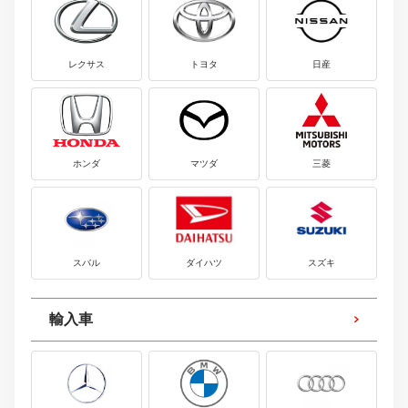
レクサス
トヨタ
日産
ホンダ
マツダ
三菱
スバル
ダイハツ
スズキ
輸入車