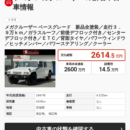
車情報
トヨタ
メガクルーザー ベースグレード 新品全塗装／走行３．
９万ｋｍ／ガラスルーフ／前後デフロック付き／センター
デフロック付き／ＥＴＣ／背面タイヤ／パワーウィンドウ
／ヒッチメンバー／パワーステアリング／クーラー
2614
.5
支払総額
万円
車両本体価格
諸費用
2600
14.5
万円
万円
年式(初度登録)
1997年
走行
4.0万km
排気量
4100cc
修復歴
なし
地域
宮城県
車検
なし
保証
保証無。 保証無
中古車の状態を確認する