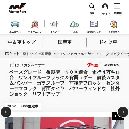
検索
MENU
ログイン
車ニュース
チューニング
イベント
中古車
新車カタログ
自動車求人
中古車トップ
国産車
ドイツ車
検索したいキーワードを入力
検索
TOP
中古車トップ
国産車
トヨタ
メガクルーザー
トヨタ メガクルー
2026/08/07
トヨタ メガクルーザー
ベースグレード 後期型 ＮＯＸ適合 走行４万キロ
台 ワンオフルーフラック＆背面ラダー 前後カスタ
ムバンパー ガラスルーフ 前後デフロック センタ
ーデフロック 背面タイヤ パワーウィンドウ 社外
ショック リフトアップ
NEW
Goo鑑定車
1
/
80