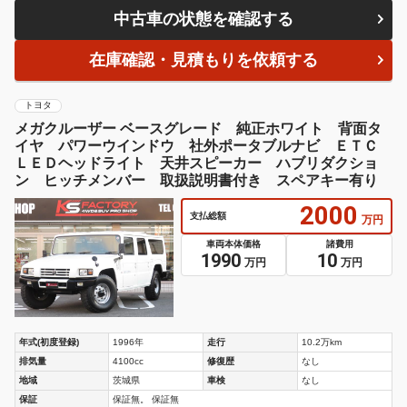
中古車の状態を確認する
在庫確認・見積もりを依頼する
トヨタ
メガクルーザー ベースグレード 純正ホワイト 背面タ
イヤ パワーウインドウ 社外ポータブルナビ ＥＴＣ
ＬＥＤヘッドライト 天井スピーカー ハブリダクショ
ン ヒッチメンバー 取扱説明書付き スペアキー有り
2000
支払総額
万円
車両本体価格
諸費用
1990
10
万円
万円
年式(初度登録)
1996年
走行
10.2万km
排気量
4100cc
修復歴
なし
地域
茨城県
車検
なし
保証
保証無。 保証無