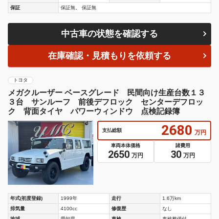
保証
保証無。 保証無
中古車の状態を確認する
在庫確認・見積もりを依頼する
トヨタ
メガクルーザー ベースグレード 民間向け生産台数１３
３台 サンルーフ 前後デフロック センターデフロッ
ク 背面タイヤ パワーウィンドウ 点検記録簿
2680
支払総額
万円
車両本体価格
諸費用
2650
30
万円
万円
年式(初度登録)
1999年
走行
1.6万km
排気量
4100cc
修復歴
なし
地域
愛知県
車検
車検整備付