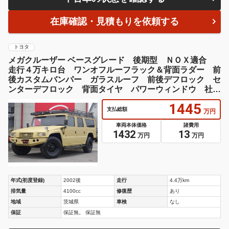
在庫確認・見積もりを依頼する
トヨタ
メガクルーザー ベースグレード 後期型 ＮＯＸ適合
走行４万キロ台 ワンオフルーフラック＆背面ラダー 前
後カスタムバンパー ガラスルーフ 前後デフロック セ
ンターデフロック 背面タイヤ パワーウィンドウ 社外
ショック リフトアップ
1445
支払総額
万円
車両本体価格
諸費用
1432
13
万円
万円
年式(初度登録)
2002後
走行
4.4万km
排気量
4100cc
修復歴
あり
地域
茨城県
車検
なし
保証
保証無。 保証無