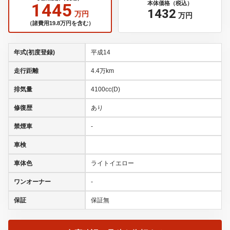
1445
本体価格（税込）
1432
万円
万円
（諸費用19.8万円を含む）
年式(初度登録)
平成14
走行距離
4.4万km
排気量
4100cc(D)
修復歴
あり
禁煙車
-
車検
車体色
ライトイエロー
ワンオーナー
-
保証
保証無