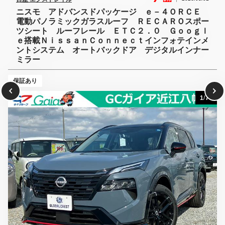
＃新車 ＃登録済未使用車 ＃即納ＯＫ ＃車検 ＃鈑金 ＃車好
き ＃カーライフ ＃ドライブ ＃車のある生活 ＃全国納車 ＃
整備
支払総額（税込）