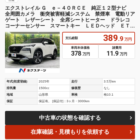
年式(初度登録)
2025年
走行
3.5万km
排気量
1500cc
修復歴
なし
地域
山形県
車検
検10.1
保証
保証有。 [保証付]：3ヶ月・3000km
中古車の状態を確認する
在庫確認・見積もりを依頼する
日産
エクストレイル Ｘ ｅ－４ＯＲＣＥ プロパイロット
ＮｉｓｓａｎＣｏｎｎｅｃｔナビ アラウンドビューモニ
ター ドライブレコーダー インテリジェントルームミラ
ーステアリング・シートヒーター ＡＣ１００Ｖ電源ソケ
ット１５００Ｗ ＥＴＣ２．０
369
.6
支払総額
万円
車両本体価格
諸費用
359.8
9.8
万円
万円