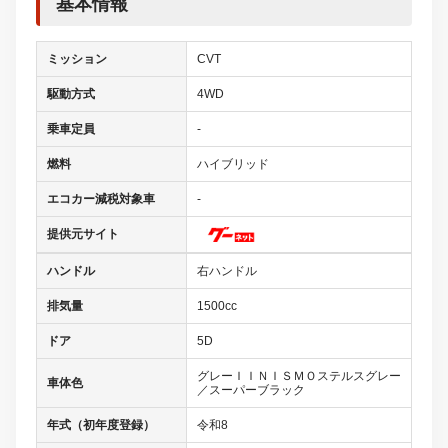
提供元サイト
ハンドル
右ハンドル
排気量
1500cc
ドア
5D
グレーＩＩＮＩＳＭＯステルスグレー
車体色
／スーパーブラック
年式（初年度登録）
令和8
車台番号下3桁
447
装備
エアバッグ：運転席/助手席/サイド
スライドドア