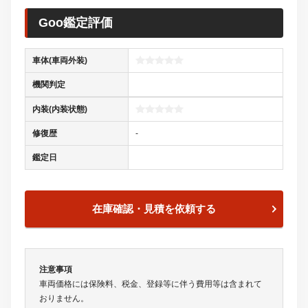
鑑定日
在庫確認・見積を依頼する
注意事項
車両価格には保険料、税金、登録等に伴う費用等は含まれて
おりません。
この車の品質等、より詳しい情報は、直接販売店へお問合せ
ください。
商談中・売約済の場合もありますので、販売店にご来店の際
は事前にお問合せの上、該当車両の有無をご確認ください。
また、修復歴・法定整備・保証の有無ならびに詳細内容につ
きましても、必ず各販売店にご確認いただきますようお願い
いたします。