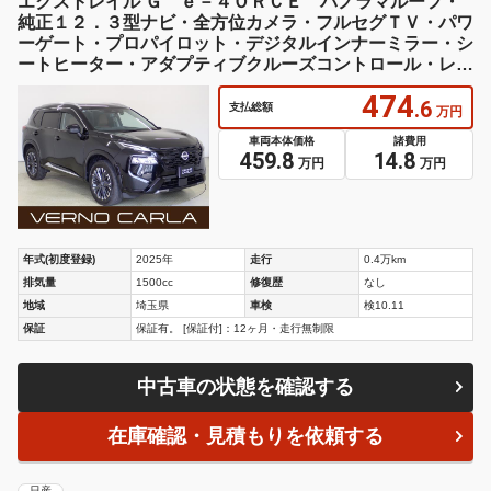
年式(初度登録)
2025年
走行
0.4万km
排気量
1500cc
修復歴
なし
地域
埼玉県
車検
検10.11
保証
保証有。 [保証付]：12ヶ月・走行無制限
中古車の状態を確認する
在庫確認・見積もりを依頼する
日産
エクストレイル Ｇ ｅ－４ＯＲＣＥ 純正１２型ナビ
全周囲カメラ 衝突被害軽減システム 禁煙車 電動リア
ゲート レザーシート 全席シートヒーター ドラレコ
コーナーセンサー スマートキー ＬＥＤヘッド ＥＴＣ
２．０ 純正１９インチアルミ
389
.9
支払総額
万円
車両本体価格
諸費用
378
11.9
万円
万円