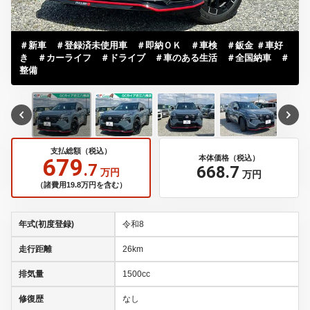
679
本体価格（税込）
.7
668
.7
万円
万円
（諸費用19.8万円を含む）
年式(初度登録)
令和8
走行距離
26km
排気量
1500cc
修復歴
なし
禁煙車
-
車検
令和11
車体色
グレーＩＩＮＩＳＭＯステルスグレー／スーパー
ワンオーナー
-
保証
[保証付]：3ヶ月・3000km ※いずれか早い時
期が保証適用の条件となります。