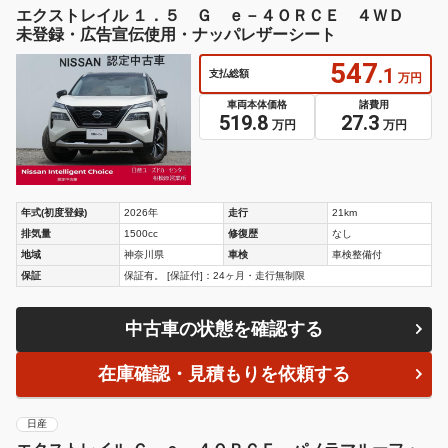
排気量
1500cc
修復歴
なし
地域
神奈川県
車検
車検整備付
保証
保証有。 [保証付]：24ヶ月・走行無制限
中古車の状態を確認する
在庫確認・見積もりを依頼する
日産
エクストレイル Ｇ ｅ－４ＯＲＣＥ パノラマルーフ・
純正１２．３型ナビ・全方位カメラ・フルセグＴＶ・パワ
ーゲート・プロパイロット・デジタルインナーミラー・シ
ートヒーター・アダプティブクルーズコントロール・レー
ンキープアシスト・ＬＥＤ
474
.6
支払総額
万円
車両本体価格
諸費用
459.8
14.8
万円
万円