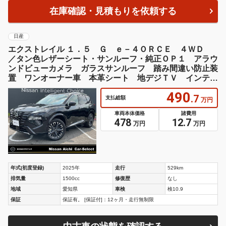
車両本体価格
諸費用
478
12.7
万円
万円
年式(初度登録)
2025年
走行
529km
排気量
1500cc
修復歴
なし
地域
愛知県
車検
検10.9
保証
保証有。 [保証付]：12ヶ月・走行無制限
中古車の状態を確認する
在庫確認・見積もりを依頼する
日産
エクストレイル Ｇ ｅ－４ＯＲＣＥ 踏み間違い防止装
置 ＥＳＣ ミュージックプレイヤー接続可 電動パワー
シート ワンオーナー車 本革シート 地デジＴＶ イン
テリキー オートクルーズコントロール ＡＣ１００Ｖ電
源 メモリーナビゲーション
392
.5
支払総額