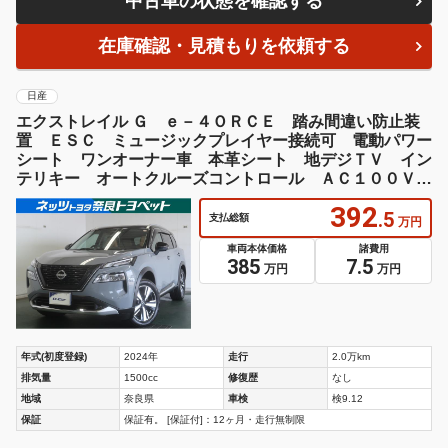
万円
車両本体価格
諸費用
385
7.5
万円
万円
年式(初度登録)
2024年
走行
2.0万km
排気量
1500cc
修復歴
なし
地域
奈良県
車検
検9.12
保証
保証有。 [保証付]：12ヶ月・走行無制限
中古車の状態を確認する
在庫確認・見積もりを依頼する
SHOP
販売店詳細