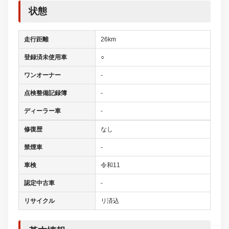
修復歴
なし
禁煙車
-
車検
令和11
認定中古車
-
リサイクル
リ済込
基本情報
ミッション
CVT
駆動方式
4WD
乗車定員
-
燃料
ハイブリッド
エコカー減税対象車
-