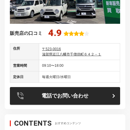
営業時間
09:10〜18:00
定休日
毎週火曜日/水曜日
電話でお問い合わせ
CONTENTS
おすすめコンテンツ
MotorFan特選中古車
自動車全車種カタログ
自動車情報事典 大車林
MotorFan最新情報