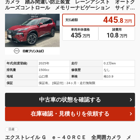
排気量
1500cc
修復歴
なし
地域
山口県
車検
検10.9
保証
保証有。 [保証付]：24ヶ月・走行無制限
中古車の状態を確認する
在庫確認・見積もりを依頼する
日産
エクストレイル Ｇ ｅ－４ＯＲＣＥ 全周囲カメラ メ
ーカー１２．３型ディスプレイ プロパイロット デジタ
ルミラー 衝突軽減 ブラインドスポットモニター パワ
ーシート シートヒーター メモリーシート ステアリン
グヒーター ドラレコ ＥＴＣ
409
.9
支払総額
万円
車両本体価格
諸費用
398.1
11.8
万円
万円