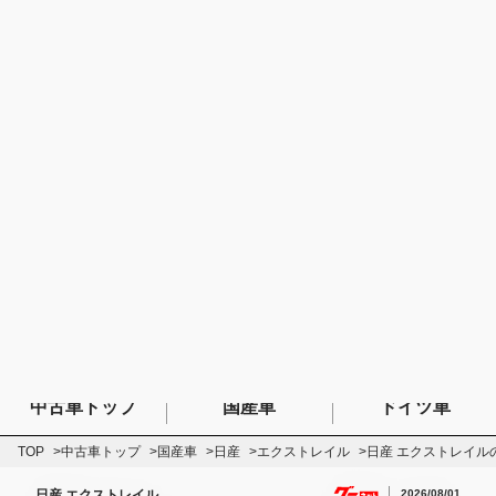
検索
MENU
ログイン
車ニュース
チューニング
イベント
中古車
新車カタログ
自動車求人
中古車トップ
国産車
ドイツ車
検索したいキーワードを入力
検索
TOP
中古車トップ
国産車
日産
エクストレイル
日産 エクストレイル
2026/08/01
日産 エクストレイル
ニスモ アドバンスドパッケージ ｅ－４ＯＲＣＥ
電動パノラミックガラスルーフ ＲＥＣＡＲＯスポー
ツシート ルーフレール ＥＴＣ２．０ Ｇｏｏｇｌ
ｅ搭載ＮｉｓｓａｎＣｏｎｎｅｃｔインフォテインメ
ントシステム オートバックドア デジタルインナー
ミラー
保証あり
1
/
76