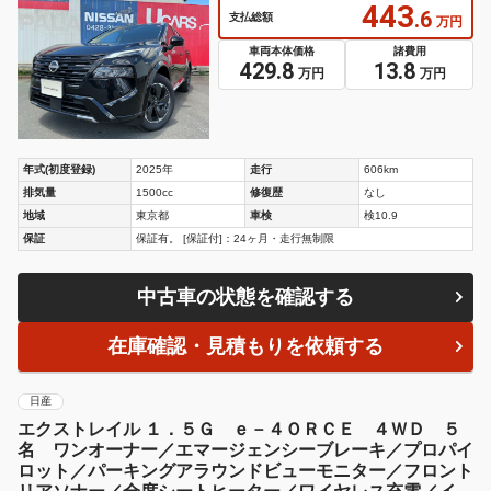
中古車の状態を確認する
在庫確認・見積もりを依頼する
日産
エクストレイル １．５Ｇ ｅ－４ＯＲＣＥ ４ＷＤ ５
名 ワンオーナー／エマージェンシーブレーキ／プロパイ
ロット／パーキングアラウンドビューモニター／フロント
リアソナー／全席シートヒーター／ワイヤレス充電／イン
テリジェントクルーズコントロール
421
.7
支払総額
万円
車両本体価格
諸費用
410.4
11.3
万円
万円
年式(初度登録)
2025年
走行
0.7万km
排気量
1500cc
修復歴
なし
地域
大阪府
車検
検10.9