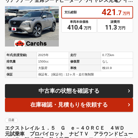
保証
保証有。 [保証付]：12ヶ月・走行無制限
中古車の状態を確認する
在庫確認・見積もりを依頼する
日産
エクストレイル １．５ Ｇ ｅ－４ＯＲＣＥ ４ＷＤ
元試乗車 プロパイロット ナビＴＶ アラウンドビュー
カメラ 踏み間違い防止装置 レーンアシスト オートク
ルーズコントロール メモリーナビゲーション サイドエ
アバック パーキングアシスト Ｄレコ ＡＷ
445
.8
支払総額
万円
車両本体価格
諸費用
435
10.8
万円
万円
年式(初度登録)
2025年
走行
0.2万km