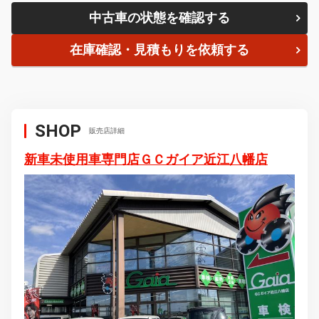
新車未使用車専門店ＧＣガイア近江八幡店
4.9
販売店の口コミ
住所
〒523-0016
滋賀県近江八幡市千僧供町６４２－１