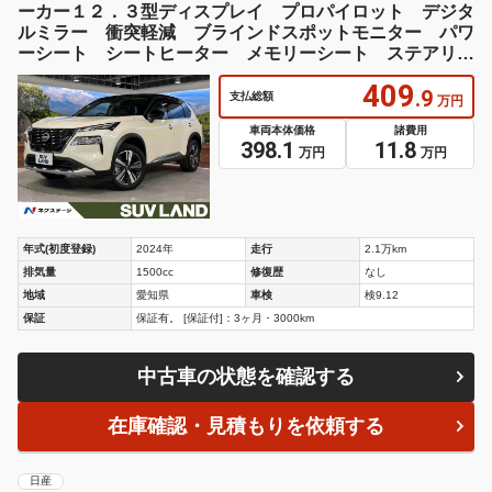
年式(初度登録)
2024年
走行
2.1万km
排気量
1500cc
修復歴
なし
地域
愛知県
車検
検9.12
保証
保証有。 [保証付]：3ヶ月・3000km
中古車の状態を確認する
在庫確認・見積もりを依頼する
日産
エクストレイル １．５ Ｇ ｅ－４ＯＲＣＥ ４ＷＤ
未登録・広告宣伝使用・ナッパレザーシート
547
.1
支払総額
万円
車両本体価格
諸費用
519.8
27.3
万円
万円
年式(初度登録)
2026年
走行
21km