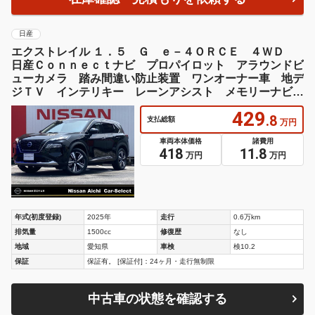
年式(初度登録)
2025年
走行
0.6万km
排気量
1500cc
修復歴
なし
地域
愛知県
車検
検10.2
保証
保証有。 [保証付]：24ヶ月・走行無制限
中古車の状態を確認する
在庫確認・見積もりを依頼する
日産
エクストレイル １．５ Ｇ ｅ－４ＯＲＣＥ ４ＷＤ
／タン色レザーシート・サンルーフ・純正ＯＰ１ アラウ
ンドビューカメラ ガラスサンルーフ 踏み間違い防止装
置 ワンオーナー車 本革シート 地デジＴＶ インテリ
キー レーンアシスト メモリーナビゲーション
490
.7
支払総額
万円