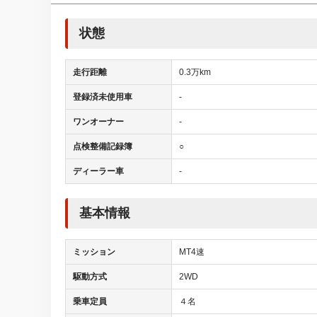
状態
走行距離
0.3万km
登録済未使用車
-
ワンオーナー
-
点検整備記録簿
○
ディーラー車
-
基本情報
ミッション
MT4速
駆動方式
2WD
乗車定員
４名