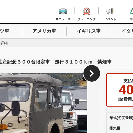
車ニュース
チューニング
イベント
中
ツ車
アメリカ車
イギリス車
イタ
入力
車詳細
生産記念３００台限定車 走行３１００ｋｍ 禁煙車
1
/
27
支払
4
（諸費用1
年式(初度登録
排気量