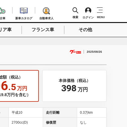
検索
ログイン
MENU
古車
新車カタログ
自動車求人
リア車
フランス車
その他
検索
2025/08/26
総額（税込）
06
本体価格（税込）
.5
398
万円
万円
9.8万円を含む）
)
平成10
走行距離
0.3万km
2700cc(D)
修復歴
なし