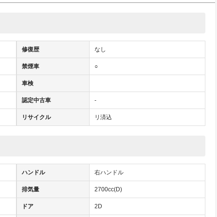
修復歴
なし
禁煙車
○
車検
認定中古車
-
リサイクル
リ済込
ハンドル
右ハンドル
排気量
2700cc(D)
ドア
2D