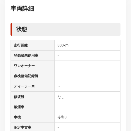
車両詳細
状態
走行距離
800km
登録済未使用車
-
ワンオーナー
-
点検整備記録簿
-
ディーラー車
○
修復歴
なし
禁煙車
-
車検
令和8
認定中古車
-