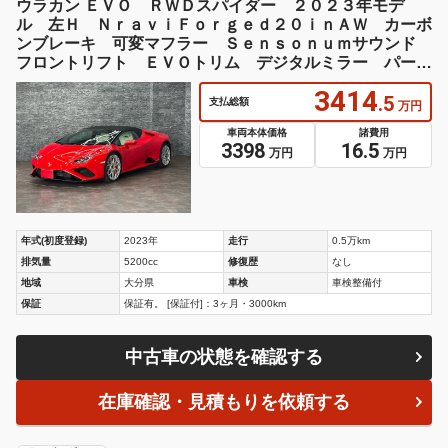
ウラカン ＥＶＯ ＲＷＤスパイダー ２０２３年モデ
ル 左Ｈ ＮｒａｖｉＦｏｒｇｅｄ２０ｉｎＡＷ カーボ
ンブレーキ 可変マフラー Ｓｅｎｓｏｎｕｍサウンド
フロントリフト ＥＶＯトリム デジタルミラー パーキ
ングセンサー 白革 電動シート
3414
.5
支払総額
万円
車両本体価格
諸費用
3398
16.5
万円
万円
年式(初度登録)
2023年
走行
0.5万km
排気量
5200cc
修復歴
なし
地域
大分県
車検
車検整備付
保証
保証有。 [保証付]：3ヶ月・3000km
中古車の状態を確認する
在庫確認・見積もりを依頼する