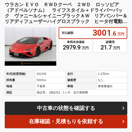
ウラカン ＥＶＯ ＲＷＤクーペ ２ＷＤ ロッソビア
（アドペルソナム） ライフスタイル＋ドライバーパッ
ク ヴァニールシャイニーブラックＡＷ リアバンパー＆
リアディフューザーハイグロスブラック ヒータ付電動シ
ート Ｑ－Ｃｉｔｕｒａレザー
3001
.6
支払総額
万円
車両本体価格
諸費用
2979.9
21.7
万円
万円
年式(初度登録)
2022年
走行
1.0万km
排気量
5200cc
修復歴
なし
地域
千葉県
車検
車検整備付
保証
保証有。 [保証付]：1ヶ月・走行無制限
中古車の状態を確認する
在庫確認・見積もりを依頼する