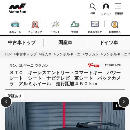
検索
MENU
ログイン
車ニュース
チューニング
イベント
中古車
新車カタログ
自動車求人
中古車トップ
国産車
ドイツ車
検索したいキーワードを入力
検索
TOP
中古車トップ
輸入車
ランボルギーニ
ウラカン
ランボルギーニ 
2026/07/28
ランボルギーニ ウラカン
ＳＴＯ キーレスエントリー・スマートキー パワー
シート シート ナビテレビ 革シート バックカメ
ラ アルミホイール 走行距離４５０ｋｍ
保証あり
1
/
40