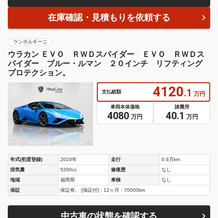
在庫確認・見積もりを依頼する
ランボルギーニ
ウラカン ＥＶＯ ＲＷＤスパイダー ＥＶＯ ＲＷＤス
パイダー ブルー・ルマン ２０インチ リフティング
プロテクション。
4120
.1
支払総額
万円
車両本体価格
諸費用
4080
40.1
万円
万円
年式(初度登録)
2020年
走行
0.6万km
排気量
5200cc
修復歴
なし
地域
福岡県
車検
なし
保証
保証有。 [保証付]：12ヶ月・70000km
中古車の状態を確認する