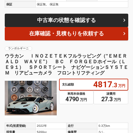
保証
保証無。 保証無
中古車の状態を確認する
在庫確認・見積もりを依頼する
ランボルギーニ
ウラカン ＩＮＯＺＥＴＥＫフルラッピング（“ＥＭＥＲ
ＡＬＤ ＷＡＶＥ”） ＢＣ ＦＯＲＧＥＤホイール（Ｌ
Ｅ９１） ＳＰＯＲＴシート ナビゲーションＳＹＳＴＥ
Ｍ リアビューカメラ フロントリフティング
4817
.3
支払総額
万円
車両本体価格
諸費用
4790
27.3
万円
万円
年式(初度登録)
2022年
走行
0.3万km
排気量
5200cc
修復歴
なし