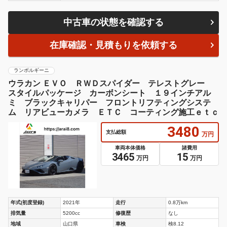
中古車の状態を確認する
在庫確認・見積もりを依頼する
ランボルギーニ
ウラカン ＥＶＯ ＲＷＤスパイダー テレストグレー
スタイルパッケージ カーボンシート １９インチアル
ミ ブラックキャリパー フロントリフティングシステ
ム リアビューカメラ ＥＴＣ コーティング施工ｅｔｃ
3480
支払総額
万円
車両本体価格
諸費用
3465
15
万円
万円
年式(初度登録)
2021年
走行
0.8万km
排気量
5200cc
修復歴
なし
地域
山口県
車検
検8.12