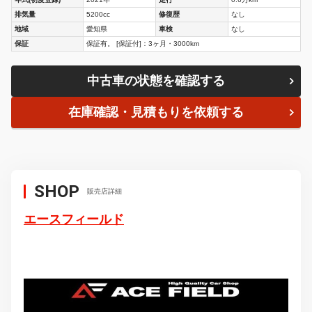
排気量
5200cc
修復歴
なし
地域
愛知県
車検
なし
保証
保証有。 [保証付]：3ヶ月・3000km
中古車の状態を確認する
在庫確認・見積もりを依頼する
SHOP
販売店詳細
エースフィールド