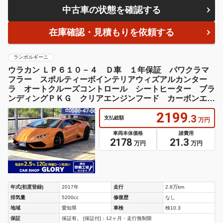
中古車の状態を確認する
在庫確認・見積もりを依頼する
ランボルギーニ
ウラカン ＬＰ６１０－４ Ｄ車 １年保証 パワクラマ
フラー スポルティーボインテリアウィズアルカンター
ラ オートクルーズコントロール シートヒーター ブラ
ンディングＰＫＧ クリアエンジンフード カーボンエン
ジンベイ Ｂカメラ
2199
.3
支払総額
万円
車両本体価格
諸費用
2178
21.3
万円
万円
年式(初度登録)
2017年
走行
2.8万km
排気量
5200cc
修復歴
なし
地域
愛知県
車検
検10.3
保証
保証有。 [保証付]：12ヶ月・走行無制限