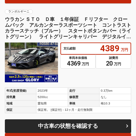
ランボルギーニ
ウラカン ＳＴＯ Ｄ車 １年保証 Ｆリフター クロー
ムパック アルカンターラスポーツシート コントラスト
カラーステッチ（ブルー） スタートボタンカバー（ライ
トグリーン） ライトグリーンキャリパー デジタルイン
ナーミラー
4389
支払総額
万円
車両本体価格
諸費用
4369
20
万円
万円
年式(初度登録)
2023年
走行
0.3万km
排気量
5200cc
修復歴
なし
地域
愛知県
車検
検10.3
保証
保証有。 [保証付]：12ヶ月・走行無制限
中古車の状態を確認する