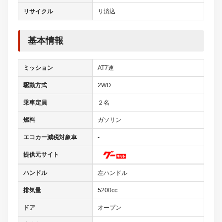
リサイクル
リ済込
基本情報
ミッション
AT7速
駆動方式
2WD
乗車定員
２名
燃料
ガソリン
エコカー減税対象車
-
提供元サイト
ハンドル
左ハンドル
排気量
5200cc
ドア
オープン