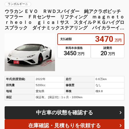
ランボルギーニ
ウラカン ＥＶＯ ＲＷＤスパイダー 純アクラポビッチ
マフラー ＦＲセンサー リフティング ｍａｇｎｅｔｏ
ｒｈｅｏｌｏ ｇｉｃａｌサス スタイルＰＫＧハイグロ
スブラック ダイナミックステアリング パイカラーイン
テリア シートヒータ 禁煙車
3470
支払総額
万円
車両本体価格
諸費用
3450
20
万円
万円
年式(初度登録)
2022年
走行
0.6万km
排気量
5200cc
修復歴
なし
地域
愛知県
車検
検9.8
保証
保証有。 [保証付]：1ヶ月・1000km
中古車の状態を確認する
在庫確認・見積もりを依頼する