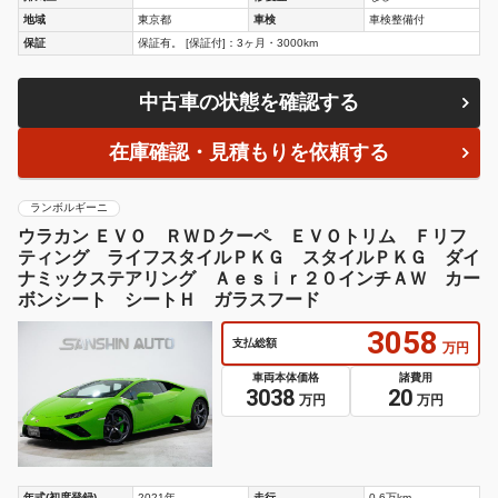
地域
東京都
車検
車検整備付
保証
保証有。 [保証付]：3ヶ月・3000km
中古車の状態を確認する
在庫確認・見積もりを依頼する
ランボルギーニ
ウラカン ＥＶＯ ＲＷＤクーペ ＥＶＯトリム Ｆリフ
ティング ライフスタイルＰＫＧ スタイルＰＫＧ ダイ
ナミックステアリング Ａｅｓｉｒ２０インチＡＷ カー
ボンシート シートＨ ガラスフード
3058
支払総額
万円
車両本体価格
諸費用
3038
20
万円
万円
年式(初度登録)
2021年
走行
0.6万km