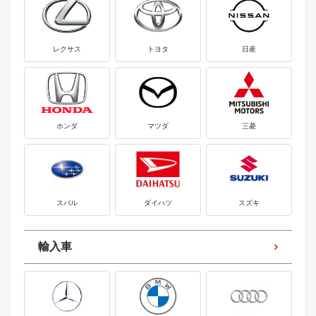
レクサス
トヨタ
日産
ホンダ
マツダ
三菱
スバル
ダイハツ
スズキ
輸入車