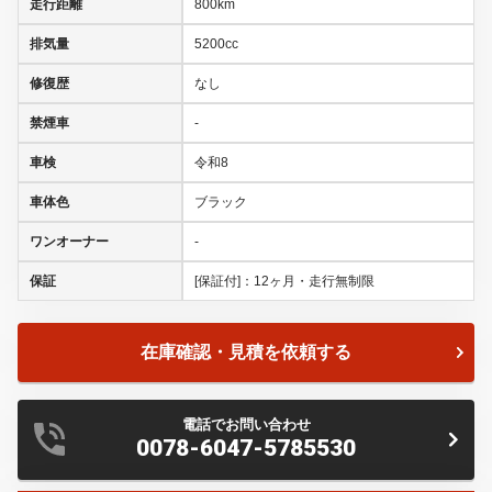
走行距離
800km
排気量
5200cc
修復歴
なし
禁煙車
-
車検
令和8
車体色
ブラック
ワンオーナー
-
保証
[保証付]：12ヶ月・走行無制限
在庫確認・見積を依頼する
電話でお問い合わせ
0078-6047-5785530