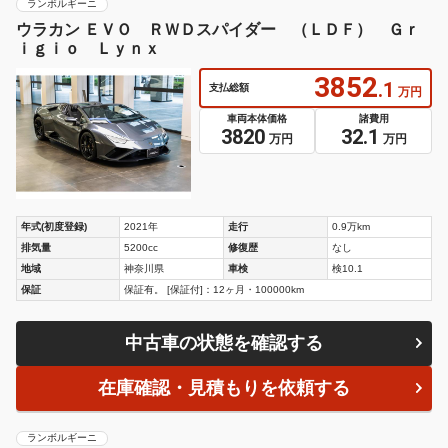
ランボルギーニ
ウラカン ＥＶＯ ＲＷＤスパイダー （ＬＤＦ） Ｇｒ
ｉｇｉｏ Ｌｙｎｘ
3852
.1
支払総額
万円
車両本体価格
諸費用
3820
32.1
万円
万円
年式(初度登録)
2021年
走行
0.9万km
排気量
5200cc
修復歴
なし
地域
神奈川県
車検
検10.1
保証
保証有。 [保証付]：12ヶ月・100000km
中古車の状態を確認する
在庫確認・見積もりを依頼する
ランボルギーニ