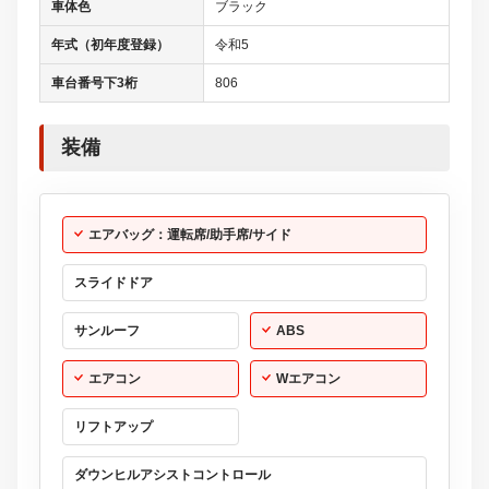
車体色
ブラック
年式（初年度登録）
令和5
車台番号下3桁
806
装備
エアバッグ：運転席/助手席/サイド
スライドドア
サンルーフ
ABS
エアコン
Wエアコン
リフトアップ
ダウンヒルアシストコントロール