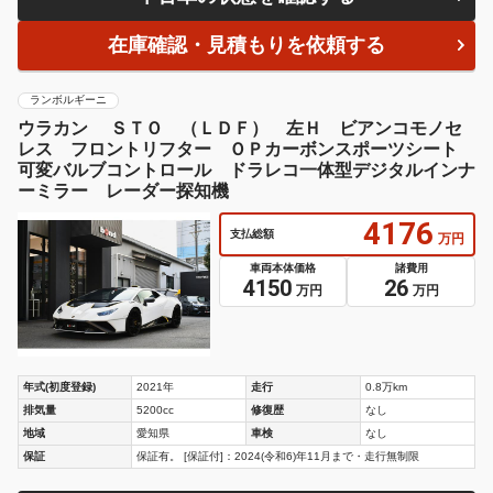
在庫確認・見積もりを依頼する
ランボルギーニ
ウラカン ＳＴＯ （ＬＤＦ） 左Ｈ ビアンコモノセ
レス フロントリフター ＯＰカーボンスポーツシート
可変バルブコントロール ドラレコ一体型デジタルインナ
ーミラー レーダー探知機
4176
支払総額
万円
車両本体価格
諸費用
4150
26
万円
万円
年式(初度登録)
2021年
走行
0.8万km
排気量
5200cc
修復歴
なし
地域
愛知県
車検
なし
保証
保証有。 [保証付]：2024(令和6)年11月まで・走行無制限