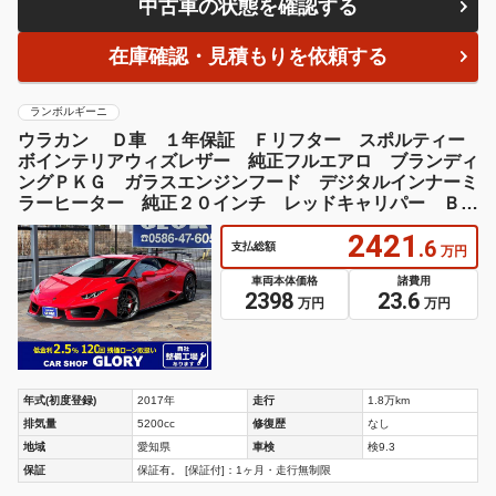
中古車の状態を確認する
在庫確認・見積もりを依頼する
ランボルギーニ
ウラカン Ｄ車 １年保証 Ｆリフター スポルティー
ボインテリアウィズレザー 純正フルエアロ ブランディ
ングＰＫＧ ガラスエンジンフード デジタルインナーミ
ラーヒーター 純正２０インチ レッドキャリパー Ｂカ
メ
2421
.6
支払総額
万円
車両本体価格
諸費用
2398
23.6
万円
万円
年式(初度登録)
2017年
走行
1.8万km
排気量
5200cc
修復歴
なし
地域
愛知県
車検
検9.3
保証
保証有。 [保証付]：1ヶ月・走行無制限