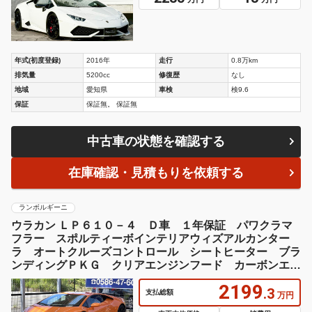
年式(初度登録)
2016年
走行
0.8万km
排気量
5200cc
修復歴
なし
地域
愛知県
車検
検9.6
保証
保証無。 保証無
中古車の状態を確認する
在庫確認・見積もりを依頼する
ランボルギーニ
ウラカン ＬＰ６１０－４ Ｄ車 １年保証 パワクラマ
フラー スポルティーボインテリアウィズアルカンター
ラ オートクルーズコントロール シートヒーター ブラ
ンディングＰＫＧ クリアエンジンフード カーボンエン
ジンベイ Ｂカメラ
2199
.3
支払総額
万円