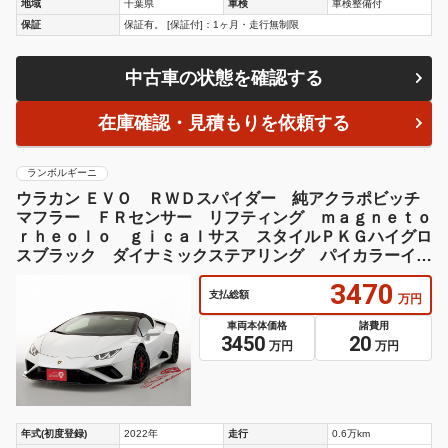
地域
千葉県
車検
車検整備付
保証
保証有。 [保証付]：1ヶ月・走行無制限
中古車の状態を確認する
在庫確認・見積もりを依頼する
ランボルギーニ
ウラカン ＥＶＯ ＲＷＤスパイダー 純アクラポビッチ
マフラー ＦＲセンサー リフティング ｍａｇｎｅｔｏ
ｒｈｅｏｌｏ ｇｉｃａｌサス スタイルＰＫＧハイグロ
スブラック ダイナミックステアリング パイカラーイン
テリア シートヒータ 禁煙車
3470
支払総額
万円
車両本体価格
諸費用
3450
20
万円
万円
年式(初度登録)
2022年
走行
0.6万km