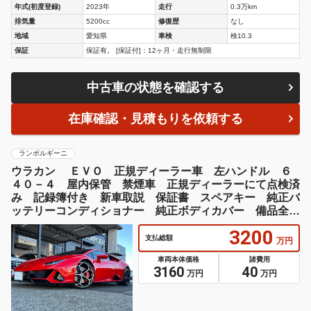
年式(初度登録)
2023年
走行
0.3万km
排気量
5200cc
修復歴
なし
地域
愛知県
車検
検10.3
保証
保証有。 [保証付]：12ヶ月・走行無制限
中古車の状態を確認する
在庫確認・見積もりを依頼する
ランボルギーニ
ウラカン ＥＶＯ 正規ディーラー車 左ハンドル ６
４０－４ 屋内保管 禁煙車 正規ディーラーにて点検済
み 記録簿付き 新車取説 保証書 スペアキー 純正バ
ッテリーコンディショナー 純正ボディカバー 備品全て
有り
3200
支払総額
万円
車両本体価格
諸費用
3160
40
万円
万円