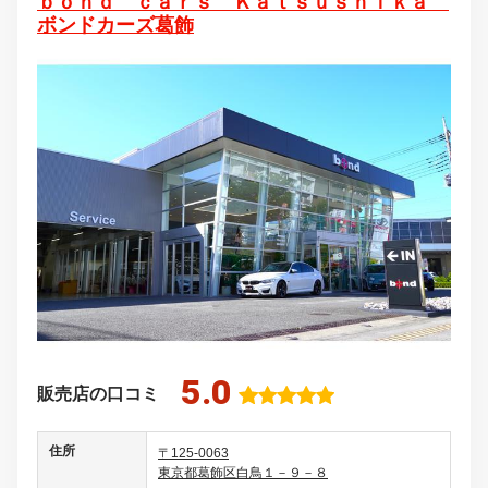
ｂｏｎｄ ｃａｒｓ Ｋａｔｓｕｓｈｉｋａ
ボンドカーズ葛飾
5.0
販売店の口コミ
住所
〒125-0063
東京都葛飾区白鳥１－９－８