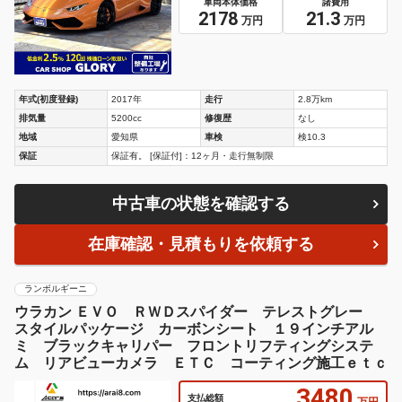
車両本体価格
諸費用
2178
21.3
万円
万円
年式(初度登録)
2017年
走行
2.8万km
排気量
5200cc
修復歴
なし
地域
愛知県
車検
検10.3
保証
保証有。 [保証付]：12ヶ月・走行無制限
中古車の状態を確認する
在庫確認・見積もりを依頼する
ランボルギーニ
ウラカン ＥＶＯ ＲＷＤスパイダー テレストグレー
スタイルパッケージ カーボンシート １９インチアル
ミ ブラックキャリパー フロントリフティングシステ
ム リアビューカメラ ＥＴＣ コーティング施工ｅｔｃ
3480
支払総額
万円