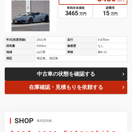
車両本体価格
諸費用
3465
15
万円
万円
年式(初度登録)
2021年
走行
0.8万km
排気量
5200cc
修復歴
なし
地域
山口県
車検
検8.12
保証
保証無。 保証無
中古車の状態を確認する
在庫確認・見積もりを依頼する
SHOP
販売店詳細