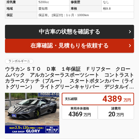
排気量
5200cc
修復歴
なし
地域
愛知県
車検
検9.8
保証
保証有。 [保証付]：1ヶ月・1000km
中古車の状態を確認する
在庫確認・見積もりを依頼する
ランボルギーニ
ウラカン ＳＴＯ Ｄ車 １年保証 Ｆリフター クロー
ムパック アルカンターラスポーツシート コントラスト
カラーステッチ（ブルー） スタートボタンカバー（ライ
トグリーン） ライトグリーンキャリパー デジタルイン
ナーミラー
4389
支払総額
万円
車両本体価格
諸費用
4369
20
万円
万円