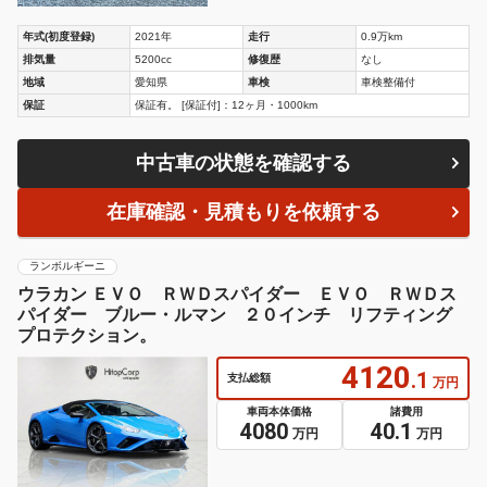
年式(初度登録)
2021年
走行
0.9万km
排気量
5200cc
修復歴
なし
地域
愛知県
車検
車検整備付
保証
保証有。 [保証付]：12ヶ月・1000km
中古車の状態を確認する
在庫確認・見積もりを依頼する
ランボルギーニ
ウラカン ＥＶＯ ＲＷＤスパイダー ＥＶＯ ＲＷＤス
パイダー ブルー・ルマン ２０インチ リフティング
プロテクション。
4120
.1
支払総額
万円
車両本体価格
諸費用
4080
40.1
万円
万円