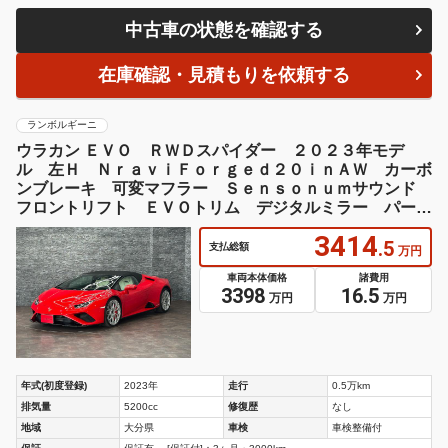
中古車の状態を確認する
在庫確認・見積もりを依頼する
ランボルギーニ
ウラカン ＥＶＯ ＲＷＤスパイダー ２０２３年モデ
ル 左Ｈ ＮｒａｖｉＦｏｒｇｅｄ２０ｉｎＡＷ カーボ
ンブレーキ 可変マフラー Ｓｅｎｓｏｎｕｍサウンド
フロントリフト ＥＶＯトリム デジタルミラー パーキ
ングセンサー 白革 電動シート
3414
.5
支払総額
万円
車両本体価格
諸費用
3398
16.5
万円
万円
年式(初度登録)
2023年
走行
0.5万km
排気量
5200cc
修復歴
なし
地域
大分県
車検
車検整備付