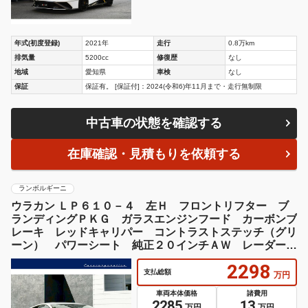
年式(初度登録)
2021年
走行
0.8万km
排気量
5200cc
修復歴
なし
地域
愛知県
車検
なし
保証
保証有。 [保証付]：2024(令和6)年11月まで・走行無制限
中古車の状態を確認する
在庫確認・見積もりを依頼する
ランボルギーニ
ウラカン ＬＰ６１０－４ 左Ｈ フロントリフター ブ
ランディングＰＫＧ ガラスエンジンフード カーボンブ
レーキ レッドキャリパー コントラストステッチ（グリ
ーン） パワーシート 純正２０インチＡＷ レーダー
ドラレコ ＥＴＣ
2298
支払総額
万円
車両本体価格
諸費用
2285
13
万円
万円