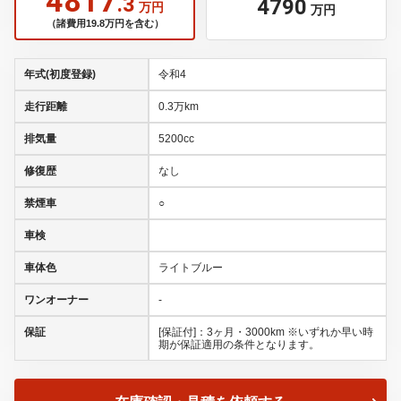
4817
.3
4790
万円
万円
（諸費用19.8万円を含む）
年式(初度登録)
令和4
走行距離
0.3万km
排気量
5200cc
修復歴
なし
禁煙車
○
車検
車体色
ライトブルー
ワンオーナー
-
保証
[保証付]：3ヶ月・3000km ※いずれか早い時
期が保証適用の条件となります。