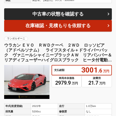
保証
保証有。 [保証付]：3ヶ月・3000km
中古車の状態を確認する
在庫確認・見積もりを依頼する
ランボルギーニ
ウラカン ＥＶＯ ＲＷＤクーペ ２ＷＤ ロッソビア
（アドペルソナム） ライフスタイル＋ドライバーパッ
ク ヴァニールシャイニーブラックＡＷ リアバンパー＆
リアディフューザーハイグロスブラック ヒータ付電動シ
ート Ｑ－Ｃｉｔｕｒａレザー
3001
.6
支払総額
万円
車両本体価格
諸費用
2979.9
21.7
万円
万円
年式(初度登録)
2022年
走行
1.0万km
排気量
5200cc
修復歴
なし