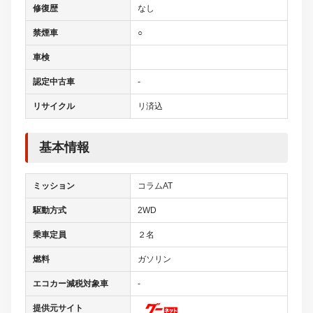
修復歴
なし
禁煙車
○
車検
認定中古車
-
リサイクル
リ済込
基本情報
ミッション
コラムAT
駆動方式
2WD
乗車定員
２名
燃料
ガソリン
エコカー減税対象車
-
提供元サイト