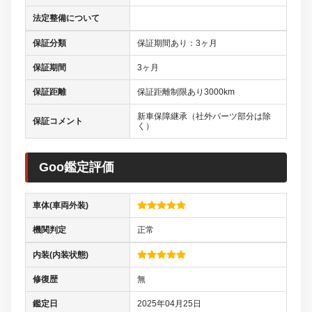
法定整備について
保証分類
保証期間あり：3ヶ月
保証期間
3ヶ月
保証距離
保証距離制限あり3000km
新車保障継承（社外パーツ部分は除
保証コメント
く）
Goo鑑定評価
車体(車両外装)
機関判定
正常
内装(内装状態)
修復歴
無
鑑定日
2025年04月25日