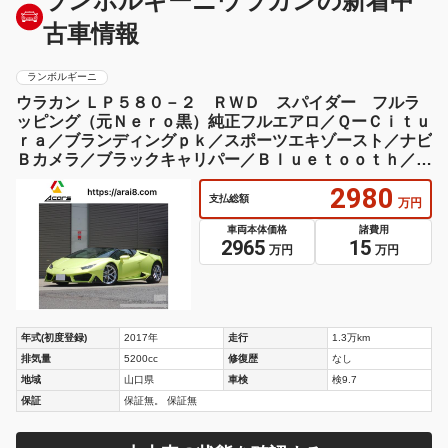
ランボルギーニウラカンの新着中
古車情報
ランボルギーニ
ウラカン ＬＰ５８０－２ ＲＷＤ スパイダー フルラ
ッピング（元Ｎｅｒｏ黒）純正フルエアロ／ＱーＣｉｔｕ
ｒａ／ブランディングｐｋ／スポーツエキゾースト／ナビ
Ｂカメラ／ブラックキャリパー／Ｂｌｕｅｔｏｏｔｈ／ド
ラレコ／／１９ＡＷ
2980
支払総額
万円
車両本体価格
諸費用
2965
15
万円
万円
年式(初度登録)
2017年
走行
1.3万km
排気量
5200cc
修復歴
なし
地域
山口県
車検
検9.7
保証
保証無。 保証無