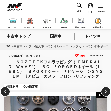
検索
MENU
ログイン
車ニュース
チューニング
イベント
中古車
新車カタログ
自動車求人
中古車トップ
国産車
ドイツ車
検索したいキーワードを入力
検索
TOP
中古車トップ
輸入車
ランボルギーニ
ウラカン
ランボルギーニ 
2026/08/05
ランボルギーニ ウラカン
ＩＮＯＺＥＴＥＫフルラッピング（“ＥＭＥＲＡＬ
Ｄ ＷＡＶＥ”） ＢＣ ＦＯＲＧＥＤホイール（Ｌ
Ｅ９１） ＳＰＯＲＴシート ナビゲーションＳＹＳ
ＴＥＭ リアビューカメラ フロントリフティング
保証あり
Goo鑑定車
1
/
78