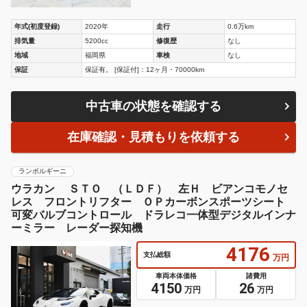
年式(初度登録)
2020年
走行
0.6万km
排気量
5200cc
修復歴
なし
地域
福岡県
車検
なし
保証
保証有。 [保証付]：12ヶ月・70000km
中古車の状態を確認する
在庫確認・見積もりを依頼する
ランボルギーニ
ウラカン ＳＴＯ （ＬＤＦ） 左Ｈ ビアンコモノセ
レス フロントリフター ＯＰカーボンスポーツシート
可変バルブコントロール ドラレコ一体型デジタルインナ
ーミラー レーダー探知機
4176
支払総額
万円
車両本体価格
諸費用
4150
26
万円
万円