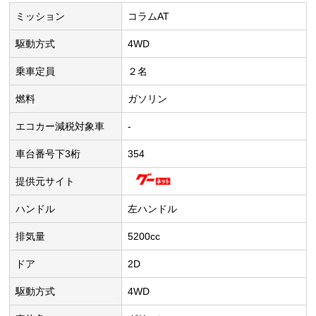
ミッション
コラムAT
駆動方式
4WD
乗車定員
２名
燃料
ガソリン
エコカー減税対象車
-
車台番号下3桁
354
提供元サイト
ハンドル
左ハンドル
排気量
5200cc
ドア
2D
駆動方式
4WD