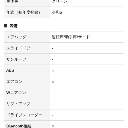
車体色
グリーン
年式（初年度登録）
令和5
装備
エアバッグ
運転席/助手席/サイド
スライドドア
-
サンルーフ
-
ABS
○
エアコン
○
Wエアコン
-
リフトアップ
-
ドライブレコーダー
-
Bluetooth接続
○