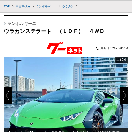
TOP
中古車検索
ランボルギーニ
ウラカン
ランボルギーニ
ウラカンステラート （ＬＤＦ） ４ＷＤ
更新日：2026/03/04
1
/
24