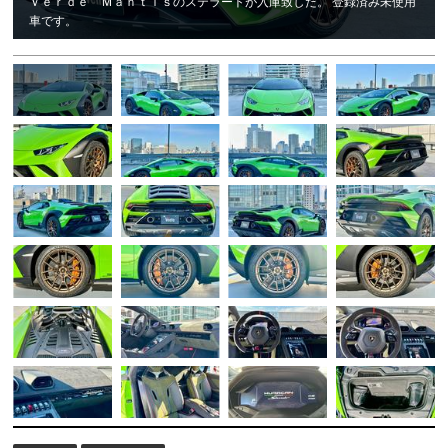
Ｖｅｒｄｅ Ｍａｎｔｉｓのステラートが入庫致した。 登録済み未使用
車です。