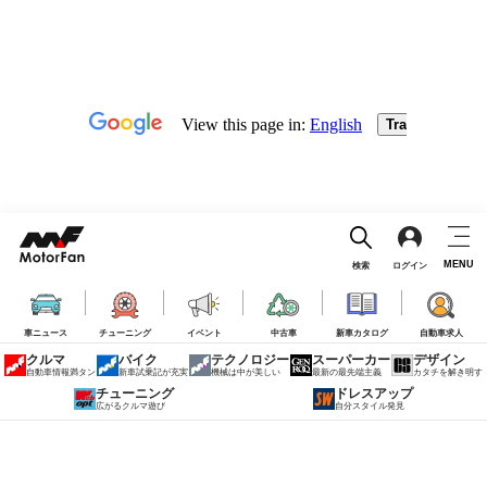
MENU
検索
ログイン
車ニュース
チューニング
イベント
中古車
新車カタログ
自動車求人
クルマ
バイク
テクノロジー
スーパーカー
デザイン
自動車情報満タン
新車試乗記が充実
機械は中が美しい
最新の最先端主義
カタチを解き明す
チューニング
ドレスアップ
広がるクルマ遊び
自分スタイル発見