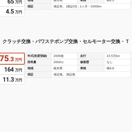
65
地域
栃木県
車検
検9.3
万円
保証
保証有。 [保証付]：1ヶ月・1000km
4.5
万円
Ｒ クラッチ交換・パワステポンプ交換・セルモーター交換・Ｔ
75
年式(初度登録)
2006後
走行
22.5万km
.3
万円
排気量
2000cc
修復歴
なし
164
地域
栃木県
車検
検9.6
万円
保証
保証無。 保証無
11.3
万円