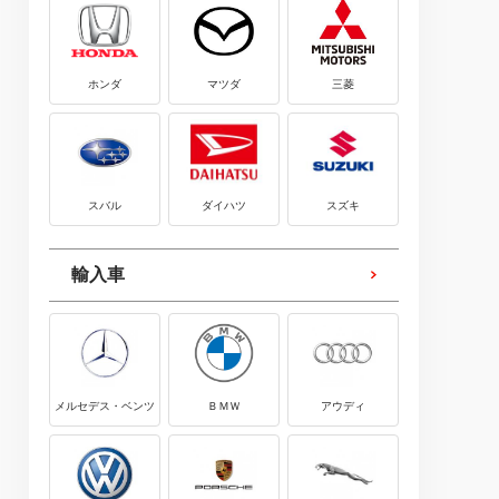
ホンダ
マツダ
三菱
スバル
ダイハツ
スズキ
輸入車
メルセデス・ベンツ
ＢＭＷ
アウディ