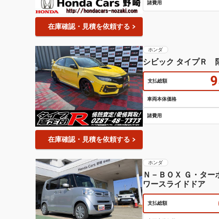
諸費用
在庫確認・見積を依頼する
ホンダ
シビック タイプＲ 
9
支払総額
車両本体価格
諸費用
在庫確認・見積を依頼する
ホンダ
Ｎ－ＢＯＸ Ｇ・タ
ワースライドドア
支払総額