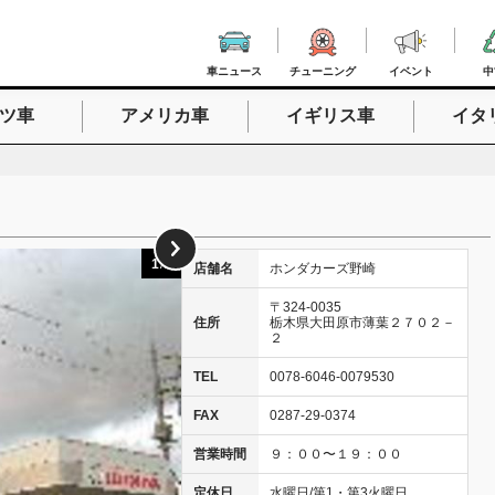
車ニュース
チューニング
イベント
中
ツ車
アメリカ車
イギリス車
イタ
入力
1
/
3
店舗名
ホンダカーズ野崎
〒324-0035
住所
栃木県大田原市薄葉２７０２－
２
TEL
0078-6046-0079530
FAX
0287-29-0374
営業時間
９：００〜１９：００
定休日
水曜日/第1・第3火曜日