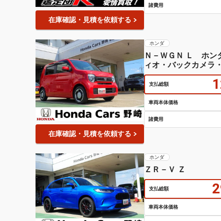
諸費用
在庫確認・見積を依頼する
ホンダ
Ｎ－ＷＧＮ Ｌ ホ
ィオ・バックカメラ
1
支払総額
車両本体価格
諸費用
在庫確認・見積を依頼する
ホンダ
ＺＲ－Ｖ Ｚ
2
支払総額
車両本体価格