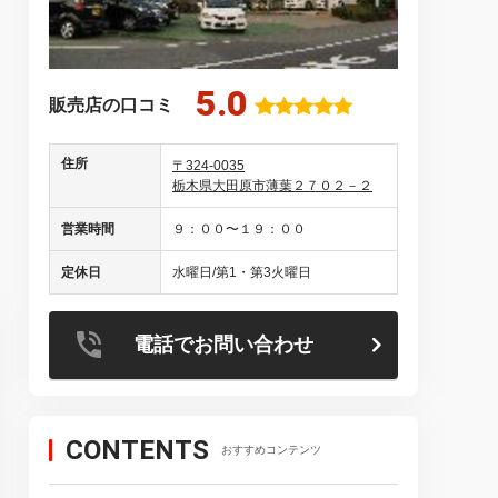
5.0
販売店の口コミ
系を得意とし、ホンダをとことん
住所
ります
〒324-0035
栃木県大田原市薄葉２７０２－２
営業時間
９：００〜１９：００
定休日
水曜日/第1・第3火曜日
電話でお問い合わせ
CONTENTS
おすすめコンテンツ