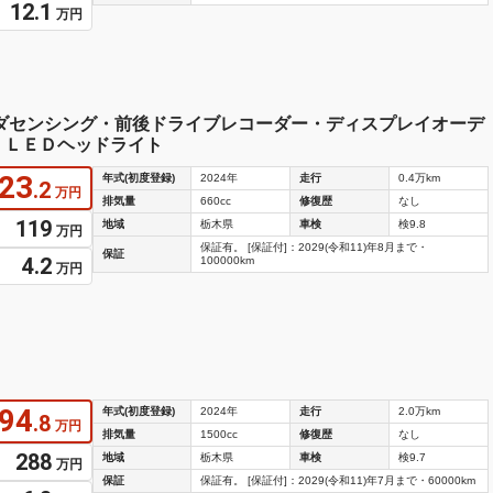
12.1
万円
ンダセンシング・前後ドライブレコーダー・ディスプレイオーデ
・ＬＥＤヘッドライト
23
年式(初度登録)
2024年
走行
0.4万km
.2
万円
排気量
660cc
修復歴
なし
119
地域
栃木県
車検
検9.8
万円
保証有。 [保証付]：2029(令和11)年8月まで・
保証
4.2
100000km
万円
94
年式(初度登録)
2024年
走行
2.0万km
.8
万円
排気量
1500cc
修復歴
なし
288
地域
栃木県
車検
検9.7
万円
保証
保証有。 [保証付]：2029(令和11)年7月まで・60000km