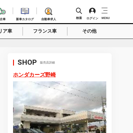
検索
ログイン
MENU
古車
新車カタログ
自動車求人
リア車
フランス車
その他
検索
SHOP
販売店詳細
ホンダカーズ野崎