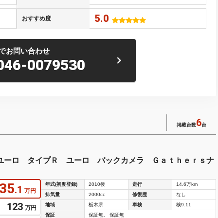
5.0
おすすめ度
でお問い合わせ
046-0079530
6
掲載台数
台
 ユーロ タイプＲ ユーロ バックカメラ Ｇａｔｈｅｒｓナ
35
年式(初度登録)
2010後
走行
14.6万km
.1
万円
排気量
2000cc
修復歴
なし
123
地域
栃木県
車検
検9.11
万円
保証
保証無。 保証無