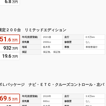
6.8
万円
限定２００台 リミテッドエディション
51
年式(初度登録)
2021後
走行
0.5万km
.6
万円
排気量
2000cc
修復歴
なし
932
地域
栃木県
車検
車検整備付
万円
保証
保証無。 保証無
19.6
万円
ーボＬパッケージ ナビ・ＥＴＣ・クルーズコントロール・左パ
69
年式(初度登録)
2016年
走行
3.9万km
.5
万円
排気量
660cc
修復歴
なし