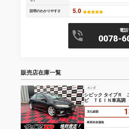
り）
5.0
説明のわかりやすさ
電話
0078-6
販売店在庫一覧
ホンダ
シビック タイプＲ
ビ ＴＥＩＮ車高調
1
支払総額
車両本体価格