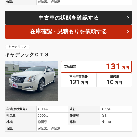
保証
保証無。 保証無
中古車の状態を確認する
在庫確認・見積もりを依頼する
キャデラック
キャデラックＣＴＳ
131
支払総額
万円
車両本体価格
諸費用
121
10
万円
万円
年式(初度登録)
2011年
走行
4.7万km
排気量
3000cc
修復歴
なし
地域
静岡県
車検
検9.10
保証
保証無。 保証無