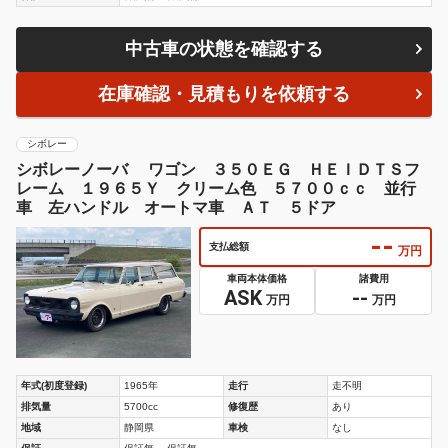
中古車の状態を確認する
在庫確認・見積もりを依頼する
シボレー
シボレーノーバ ワゴン ３５０ＥＧ ＨＥＩＤＴＳフ
レーム １９６５Ｙ クリーム色 ５７００ｃｃ 並行
車 左ハンドル オートマ車 ＡＴ ５ドア
--
支払総額
万円
車両本体価格
諸費用
ASK
--
万円
万円
年式(初度登録)
1965年
走行
走不明
排気量
5700cc
修復歴
あり
地域
静岡県
車検
なし