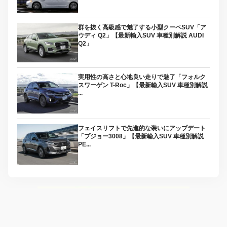
群を抜く高級感で魅了する小型クーペSUV「ア
ウディ Q2」【最新輸入SUV 車種別解説 AUDI
Q2」
実用性の高さと心地良い走りで魅了「フォルク
スワーゲン T-Roc」【最新輸入SUV 車種別解説
...
フェイスリフトで先進的な装いにアップデート
「プジョー3008」【最新輸入SUV 車種別解説
PE...