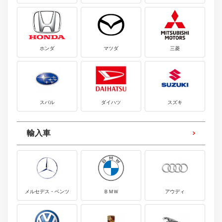
ホンダ
マツダ
三菱
スバル
ダイハツ
スズキ
輸入車
メルセデス・ベンツ
ＢＭＷ
アウディ