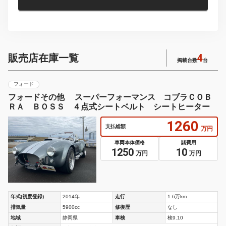
4
販売店在庫一覧
掲載台数
台
フォード
フォードその他 スーパーフォーマンス コブラＣＯＢ
ＲＡ ＢＯＳＳ ４点式シートベルト シートヒーター
1260
支払総額
万円
車両本体価格
諸費用
1250
10
万円
万円
年式(初度登録)
2014年
走行
1.6万km
排気量
5900cc
修復歴
なし
地域
静岡県
車検
検9.10