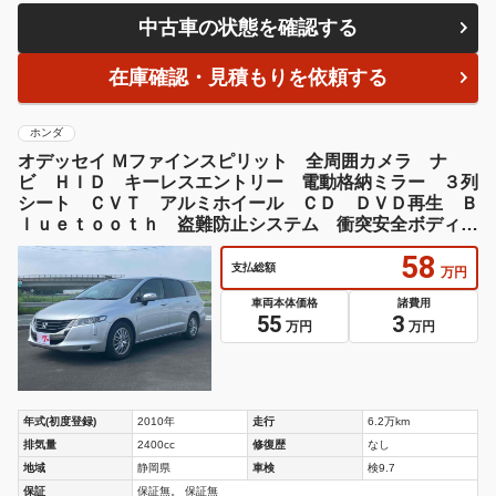
中古車の状態を確認する
在庫確認・見積もりを依頼する
ホンダ
オデッセイ Ｍファインスピリット 全周囲カメラ ナ
ビ ＨＩＤ キーレスエントリー 電動格納ミラー ３列
シート ＣＶＴ アルミホイール ＣＤ ＤＶＤ再生 Ｂ
ｌｕｅｔｏｏｔｈ 盗難防止システム 衝突安全ボディ
ＡＢＳ エアコン
58
支払総額
万円
車両本体価格
諸費用
55
3
万円
万円
年式(初度登録)
2010年
走行
6.2万km
排気量
2400cc
修復歴
なし
地域
静岡県
車検
検9.7
保証
保証無。 保証無