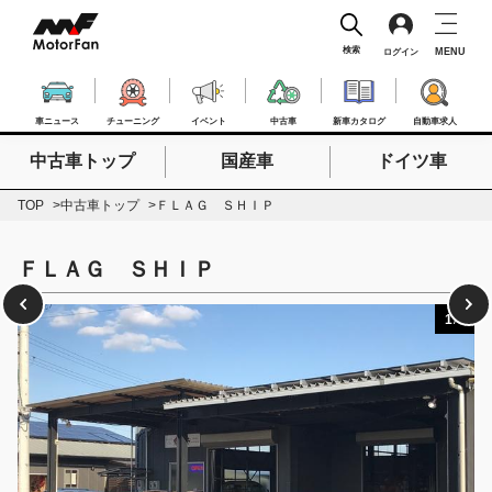
検索
MENU
ログイン
車ニュース
チューニング
イベント
中古車
新車カタログ
自動車求人
中古車トップ
国産車
ドイツ車
検索したいキーワードを入力
検索
TOP
中古車トップ
ＦＬＡＧ ＳＨＩＰ
ＦＬＡＧ ＳＨＩＰ
1
/
7