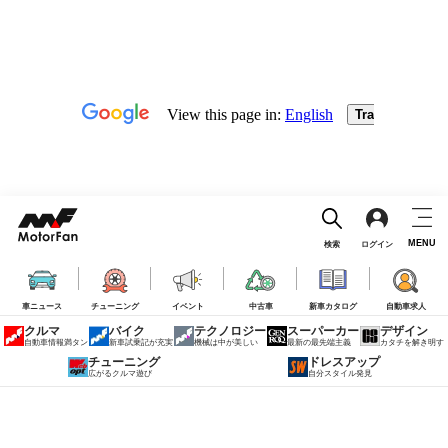
MENU
検索
ログイン
車ニュース
チューニング
イベント
中古車
新車カタログ
自動車求人
クルマ
バイク
テクノロジー
スーパーカー
デザイン
自動車情報満タン
新車試乗記が充実
機械は中が美しい
最新の最先端主義
カタチを解き明す
チューニング
ドレスアップ
広がるクルマ遊び
自分スタイル発見