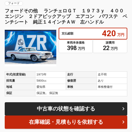
フォード
フォードその他 ランチェロＧＴ １９７３ｙ ４００
エンジン ２ドアピックアップ エアコン パワステ ベ
ンチシート 純正１４インチＡＷ 左ハンドル
420
支払総額
万円
車両本体価格
諸費用
398
22
万円
万円
年式(初度登録)
1973年
走行
走不明
排気量
5800cc
修復歴
あり
地域
愛知県
車検
車検整備付
保証
保証無。 保証無
中古車の状態を確認する
在庫確認・見積もりを依頼する