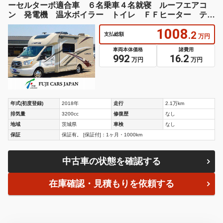
ーセルターボ適合車 ６名乗車４名就寝 ルーフエアコ
ン 発電機 温水ボイラー トイレ ＦＦヒーター テレ
ビ３台
1008
.2
支払総額
万円
車両本体価格
諸費用
992
16.2
万円
万円
年式(初度登録)
2018年
走行
2.1万km
排気量
3200cc
修復歴
なし
地域
茨城県
車検
なし
保証
保証有。 [保証付]：1ヶ月・1000km
中古車の状態を確認する
在庫確認・見積もりを依頼する