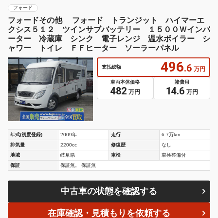
フォード
フォードその他 フォード トランジット ハイマーエ
クシス５１２ ツインサブバッテリー １５００Ｗインバ
ーター 冷蔵庫 シンク 電子レンジ 温水ボイラー シ
ャワー トイレ ＦＦヒーター ソーラーパネル
496
.6
支払総額
万円
車両本体価格
諸費用
482
14.6
万円
万円
年式(初度登録)
2009年
走行
6.7万km
排気量
2200cc
修復歴
なし
地域
岐阜県
車検
車検整備付
保証
保証無。 保証無
中古車の状態を確認する
在庫確認・見積もりを依頼する