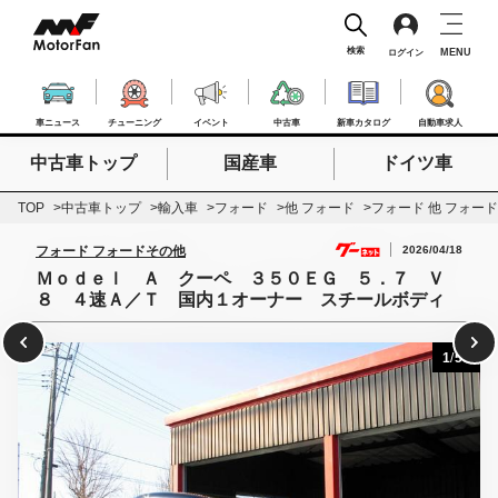
検索
MENU
ログイン
車ニュース
チューニング
イベント
中古車
新車カタログ
自動車求人
中古車トップ
国産車
ドイツ車
検索したいキーワードを入力
検索
TOP
中古車トップ
輸入車
フォード
他 フォード
フォード 他 フォー
2026/04/18
フォード フォードその他
Ｍｏｄｅｌ Ａ クーペ ３５０ＥＧ ５．７ Ｖ
８ ４速Ａ／Ｔ 国内１オーナー スチールボディ
1
/
59