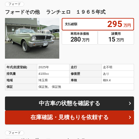
フォード
フォードその他 ランチェロ １９６５年式
295
支払総額
万円
車両本体価格
諸費用
280
15
万円
万円
年式(初度登録)
2025年
走行
走不明
排気量
4100cc
修復歴
あり
地域
埼玉県
車検
検9.4
保証
保証無。 保証無
中古車の状態を確認する
在庫確認・見積もりを依頼する
フォード