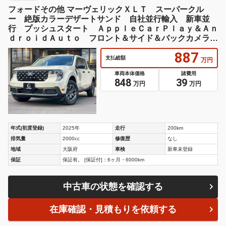
フォードその他 マーヴェリックＸＬＴ スーパークル
ー 絶版カラーデザートサンド 自社並行輸入 新車並
行 プッシュスタート ＡｐｐｌｅＣａｒＰｌａｙ＆Ａｎ
ｄｒｏｉｄＡｕｔｏ フロント＆サイド＆バックカメラ
ブラインドスポットモニター ＬＥＤヘッドライト
887
支払総額
万円
車両本体価格
諸費用
848
39
万円
万円
年式(初度登録)
2025年
走行
200km
排気量
2000cc
修復歴
なし
地域
大阪府
車検
新車未登録
保証
保証有。 [保証付]：6ヶ月・6000km
中古車の状態を確認する
在庫確認・見積もりを依頼する