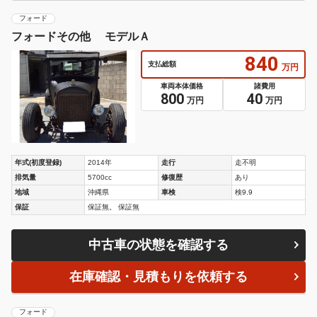
フォード
フォードその他 モデルＡ
840
支払総額
万円
車両本体価格
諸費用
800
40
万円
万円
年式(初度登録)
2014年
走行
走不明
排気量
5700cc
修復歴
あり
地域
沖縄県
車検
検9.9
保証
保証無。 保証無
中古車の状態を確認する
在庫確認・見積もりを依頼する
フォード