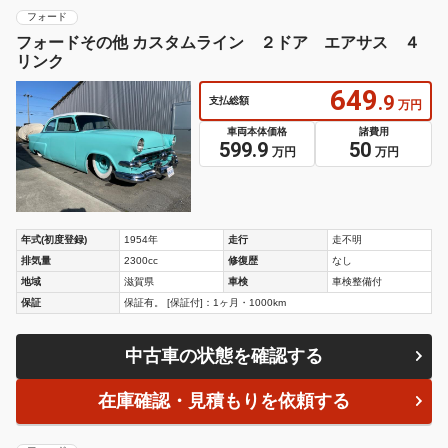
フォード
フォードその他 カスタムライン ２ドア エアサス ４
リンク
649
.9
支払総額
万円
車両本体価格
諸費用
599.9
50
万円
万円
年式(初度登録)
1954年
走行
走不明
排気量
2300cc
修復歴
なし
地域
滋賀県
車検
車検整備付
保証
保証有。 [保証付]：1ヶ月・1000km
中古車の状態を確認する
在庫確認・見積もりを依頼する