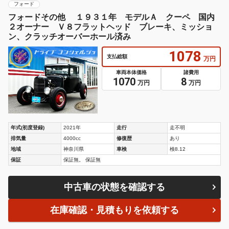
フォード
フォードその他 １９３１年 モデルＡ クーペ 国内
２オーナー Ｖ８フラットヘッド ブレーキ、ミッショ
ン、クラッチオーバーホール済み
1078
支払総額
万円
車両本体価格
諸費用
1070
8
万円
万円
年式(初度登録)
2021年
走行
走不明
排気量
4000cc
修復歴
あり
地域
神奈川県
車検
検8.12
保証
保証無。 保証無
中古車の状態を確認する
在庫確認・見積もりを依頼する