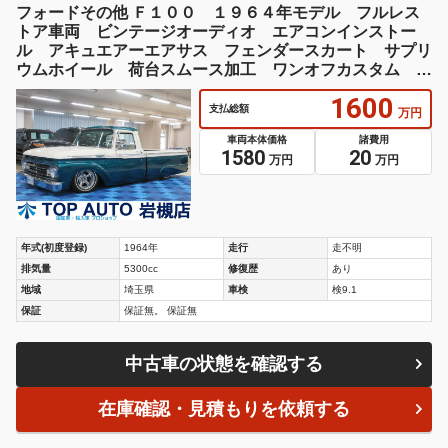
フォードその他 Ｆ１００ １９６４年モデル フルレス
トア車両 ビンテージオーディオ エアコンインストー
ル アキュエアーエアサス フェンダースカート サプリ
ウムホイール 荷台スムース加工 ワンオフカスタム ワ
ンオフコンソール
1600
支払総額
万円
車両本体価格
諸費用
1580
20
万円
万円
年式(初度登録)
1964年
走行
走不明
排気量
5300cc
修復歴
あり
地域
埼玉県
車検
検9.1
保証
保証無。 保証無
中古車の状態を確認する
在庫確認・見積もりを依頼する