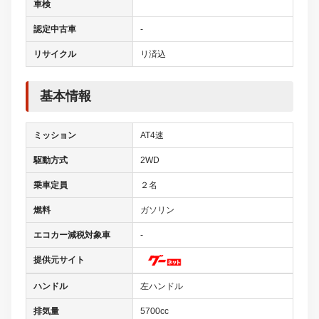
車検
認定中古車
-
リサイクル
リ済込
基本情報
ミッション
AT4速
駆動方式
2WD
乗車定員
２名
燃料
ガソリン
エコカー減税対象車
-
提供元サイト
ハンドル
左ハンドル
排気量
5700cc