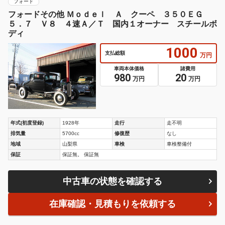
フォード
フォードその他 Ｍｏｄｅｌ Ａ クーペ ３５０ＥＧ
５．７ Ｖ８ ４速Ａ／Ｔ 国内１オーナー スチールボ
ディ
1000
支払総額
万円
車両本体価格
諸費用
980
20
万円
万円
年式(初度登録)
1928年
走行
走不明
排気量
5700cc
修復歴
なし
地域
山梨県
車検
車検整備付
保証
保証無。 保証無
中古車の状態を確認する
在庫確認・見積もりを依頼する