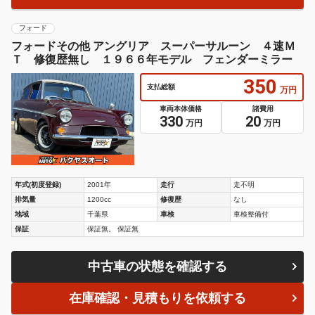
フォード
フォードその他 アングリア スーパーサルーン ４速Ｍ
Ｔ 修復歴無し １９６６年モデル フェンダーミラー
350
支払総額
万円
車両本体価格
諸費用
330
20
万円
万円
年式(初度登録)
2001年
走行
走不明
排気量
1200cc
修復歴
なし
地域
千葉県
車検
車検整備付
保証
保証無。 保証無
中古車の状態を確認する
在庫確認・見積もりを依頼する