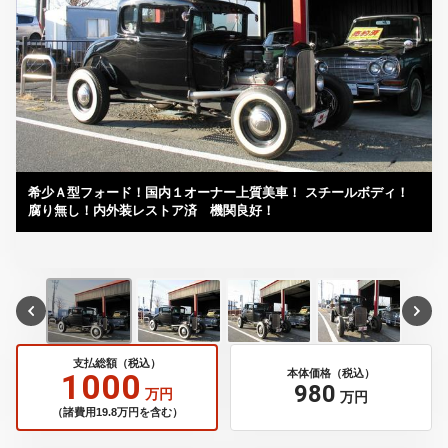
希少Ａ型フォード！国内１オーナー上質美車！ スチールボディ！
腐り無し！内外装レストア済 機関良好！
支払総額（税込）
1000
本体価格（税込）
980
万円
万円
（諸費用19.8万円を含む）