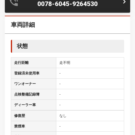
0078-6045-9264530
車両詳細
状態
走行距離
走不明
登録済未使用車
-
ワンオーナー
-
点検整備記録簿
-
ディーラー車
-
修復歴
なし
禁煙車
-