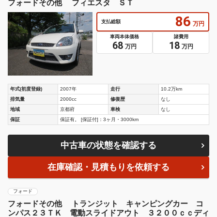
フォードその他 フィエスタ ＳＴ
86
支払総額
万円
車両本体価格
諸費用
68
18
万円
万円
年式(初度登録)
2007年
走行
10.2万km
排気量
2000cc
修復歴
なし
地域
京都府
車検
なし
保証
保証有。 [保証付]：3ヶ月・3000km
中古車の状態を確認する
在庫確認・見積もりを依頼する
フォード
フォードその他 トランジット キャンピングカー コ
ンパス２３ＴＫ 電動スライドアウト ３２００ｃｃディ