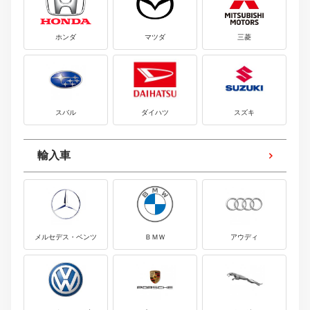
ホンダ
マツダ
三菱
スバル
ダイハツ
スズキ
輸入車
メルセデス・ベンツ
ＢＭＷ
アウディ