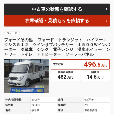
中古車の状態を確認する
在庫確認・見積もりを依頼する
フォード
フォードその他 フォード トランジット ハイマーエ
クシス５１２ ツインサブバッテリー １５００Ｗインバ
ーター 冷蔵庫 シンク 電子レンジ 温水ボイラー シ
ャワー トイレ ＦＦヒーター ソーラーパネル
496
.6
支払総額
万円
車両本体価格
諸費用
482
14.6
万円
万円
年式(初度登録)
2009年
走行
6.7万km
排気量
2200cc
修復歴
なし
地域
岐阜県
車検
車検整備付