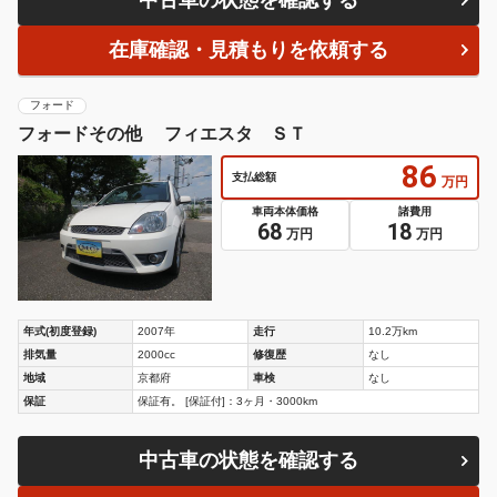
在庫確認・見積もりを依頼する
フォード
フォードその他 フィエスタ ＳＴ
86
支払総額
万円
車両本体価格
諸費用
68
18
万円
万円
年式(初度登録)
2007年
走行
10.2万km
排気量
2000cc
修復歴
なし
地域
京都府
車検
なし
保証
保証有。 [保証付]：3ヶ月・3000km
中古車の状態を確認する