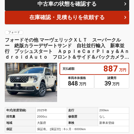
中古車の状態を確認する
在庫確認・見積もりを依頼する
フォード
フォードその他 マーヴェリックＸＬＴ スーパークル
ー 絶版カラーデザートサンド 自社並行輸入 新車並
行 プッシュスタート ＡｐｐｌｅＣａｒＰｌａｙ＆Ａｎ
ｄｒｏｉｄＡｕｔｏ フロント＆サイド＆バックカメラ
ブラインドスポットモニター ＬＥＤヘッドライト
887
支払総額
万円
車両本体価格
諸費用
848
39
万円
万円
年式(初度登録)
2025年
走行
200km
排気量
2000cc
修復歴
なし
地域
大阪府
車検
新車未登録
保証
保証有。 [保証付]：6ヶ月・6000km