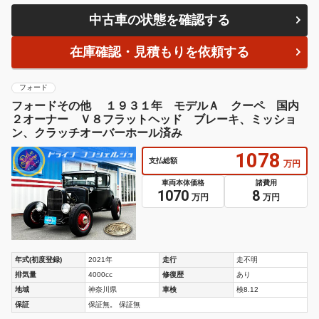
中古車の状態を確認する
在庫確認・見積もりを依頼する
フォード
フォードその他 １９３１年 モデルＡ クーペ 国内
２オーナー Ｖ８フラットヘッド ブレーキ、ミッショ
ン、クラッチオーバーホール済み
1078
支払総額
万円
車両本体価格
諸費用
1070
8
万円
万円
年式(初度登録)
2021年
走行
走不明
排気量
4000cc
修復歴
あり
地域
神奈川県
車検
検8.12
保証
保証無。 保証無