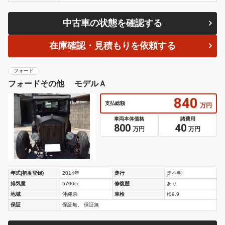
中古車の状態を確認する
在庫確認・見積もりを依頼する
フォード
フォードその他 モデルＡ
840
支払総額
万円
車両本体価格
諸費用
800
40
万円
万円
年式(初度登録)
2014年
走行
走不明
排気量
5700cc
修復歴
あり
地域
沖縄県
車検
検9.9
保証
保証無。 保証無