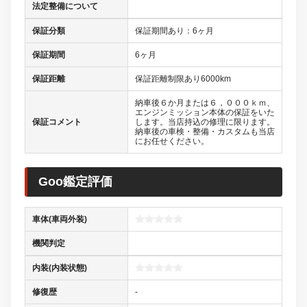
法定整備について
保証分類
保証期間あり：6ヶ月
保証期間
6ヶ月
保証距離
保証距離制限あり6000km
納車後６か月または６，０００ｋｍ、
エンジンミッション本体の保証をいた
保証コメント
します。当店持込の修理に限ります。
納車後の車検・整備・カスタムも当店
にお任せください。
Goo鑑定評価
車体(車両外装)
機関判定
内装(内装状態)
修復歴
-