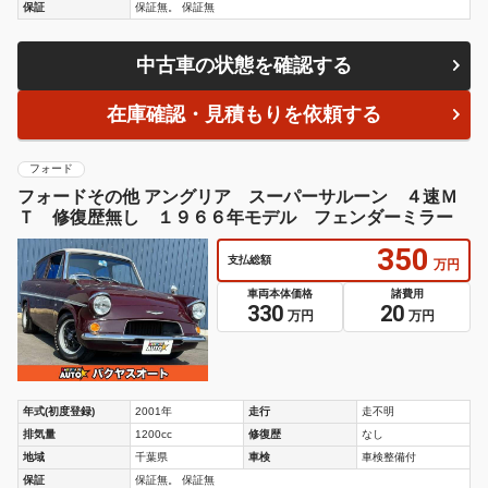
保証
保証無。 保証無
中古車の状態を確認する
在庫確認・見積もりを依頼する
フォード
フォードその他 アングリア スーパーサルーン ４速Ｍ
Ｔ 修復歴無し １９６６年モデル フェンダーミラー
350
支払総額
万円
車両本体価格
諸費用
330
20
万円
万円
年式(初度登録)
2001年
走行
走不明
排気量
1200cc
修復歴
なし
地域
千葉県
車検
車検整備付
保証
保証無。 保証無