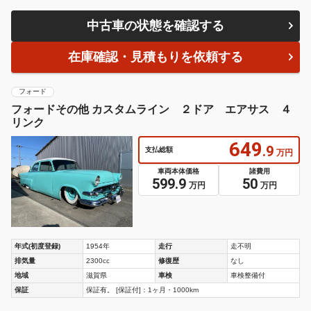
中古車の状態を確認する
在庫確認・見積もりを依頼する
フォード
フォードその他 カスタムライン ２ドア エアサス ４
リンク
649
.9
支払総額
万円
車両本体価格
諸費用
599.9
50
万円
万円
年式(初度登録)
1954年
走行
走不明
排気量
2300cc
修復歴
なし
地域
滋賀県
車検
車検整備付
保証
保証有。 [保証付]：1ヶ月・1000km