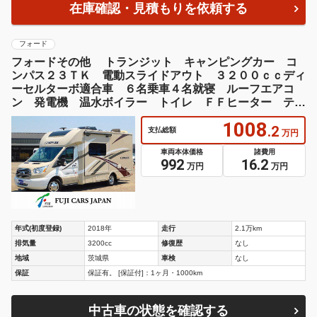
在庫確認・見積もりを依頼する
フォード
フォードその他 トランジット キャンピングカー コ
ンパス２３ＴＫ 電動スライドアウト ３２００ｃｃディ
ーセルターボ適合車 ６名乗車４名就寝 ルーフエアコ
ン 発電機 温水ボイラー トイレ ＦＦヒーター テレ
ビ３台
1008
.2
支払総額
万円
車両本体価格
諸費用
992
16.2
万円
万円
年式(初度登録)
2018年
走行
2.1万km
排気量
3200cc
修復歴
なし
地域
茨城県
車検
なし
保証
保証有。 [保証付]：1ヶ月・1000km
中古車の状態を確認する