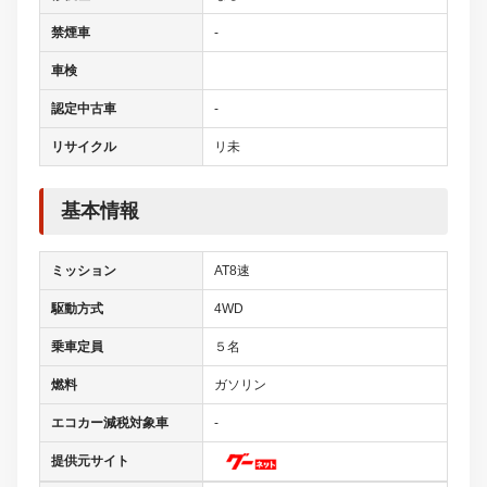
禁煙車
-
車検
認定中古車
-
リサイクル
リ未
基本情報
ミッション
AT8速
駆動方式
4WD
乗車定員
５名
燃料
ガソリン
エコカー減税対象車
-
提供元サイト