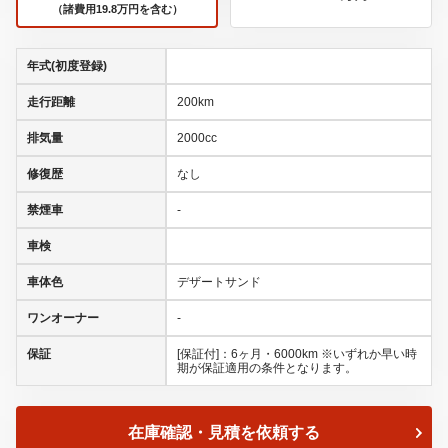
（諸費用19.8万円を含む）
年式(初度登録)
走行距離
200km
排気量
2000cc
修復歴
なし
禁煙車
-
車検
車体色
デザートサンド
ワンオーナー
-
保証
[保証付]：6ヶ月・6000km ※いずれか早い時
期が保証適用の条件となります。
在庫確認・見積を依頼する