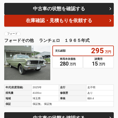
中古車の状態を確認する
在庫確認・見積もりを依頼する
フォード
フォードその他 ランチェロ １９６５年式
295
支払総額
万円
車両本体価格
諸費用
280
15
万円
万円
年式(初度登録)
2025年
走行
走不明
排気量
4100cc
修復歴
あり
地域
埼玉県
車検
検9.4
保証
保証無。 保証無
中古車の状態を確認する