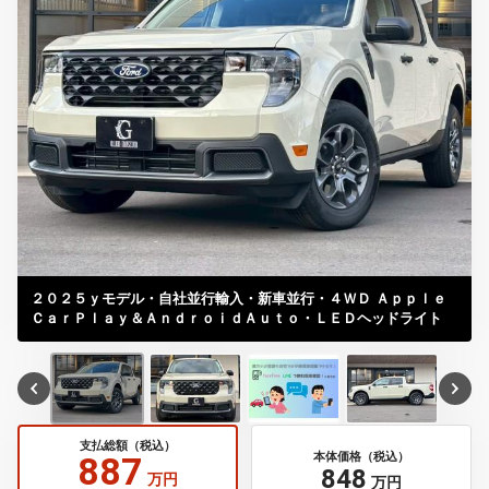
２０２５ｙモデル・自社並行輸入・新車並行・４ＷＤ Ａｐｐｌｅ
ＣａｒＰｌａｙ＆ＡｎｄｒｏｉｄＡｕｔｏ・ＬＥＤヘッドライト
支払総額（税込）
887
本体価格（税込）
848
万円
万円