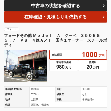
中古車の状態を確認する
在庫確認・見積もりを依頼する
フォード
フォードその他 Ｍｏｄｅｌ Ａ クーペ ３５０ＥＧ
５．７ Ｖ８ ４速Ａ／Ｔ 国内１オーナー スチールボ
ディ
1000
支払総額
万円
車両本体価格
諸費用
980
20
万円
万円
年式(初度登録)
1928年
走行
走不明
排気量
5700cc
修復歴
なし
地域
山梨県
車検
車検整備付
保証
保証無。 保証無