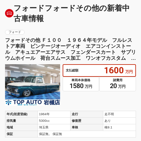
フォードフォードその他の新着中
古車情報
フォード
フォードその他 Ｆ１００ １９６４年モデル フルレス
トア車両 ビンテージオーディオ エアコンインストー
ル アキュエアーエアサス フェンダースカート サプリ
ウムホイール 荷台スムース加工 ワンオフカスタム ワ
ンオフコンソール
1600
支払総額
万円
車両本体価格
諸費用
1580
20
万円
万円
年式(初度登録)
1964年
走行
走不明
排気量
5300cc
修復歴
あり
地域
埼玉県
車検
検9.1
保証
保証無。 保証無