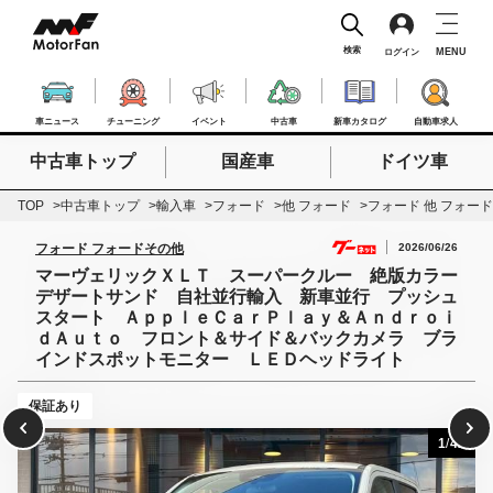
検索
MENU
ログイン
車ニュース
チューニング
イベント
中古車
新車カタログ
自動車求人
中古車トップ
国産車
ドイツ車
検索したいキーワードを入力
検索
TOP
中古車トップ
輸入車
フォード
他 フォード
フォード 他 フォー
2026/06/26
フォード フォードその他
マーヴェリックＸＬＴ スーパークルー 絶版カラー
デザートサンド 自社並行輸入 新車並行 プッシュ
スタート ＡｐｐｌｅＣａｒＰｌａｙ＆Ａｎｄｒｏｉ
ｄＡｕｔｏ フロント＆サイド＆バックカメラ ブラ
インドスポットモニター ＬＥＤヘッドライト
保証あり
1
/
42