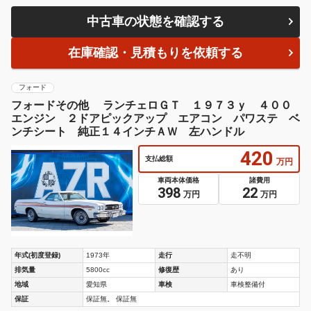
中古車の状態を確認する
在庫確認・見積もりを依頼する
フォード
フォードその他 ランチェロＧＴ １９７３ｙ ４００
エンジン ２ドアピックアップ エアコン パワステ ベ
ンチシート 純正１４インチＡＷ 左ハンドル
420
支払総額
万円
車両本体価格
諸費用
398
22
万円
万円
年式(初度登録)
1973年
走行
走不明
排気量
5800cc
修復歴
あり
地域
愛知県
車検
車検整備付
保証
保証無。 保証無