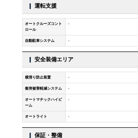
運転支援
オートクルーズコント
-
ロール
自動駐車システム
-
安全装備エリア
横滑り防止装置
-
衝突被害軽減システム
-
オートマチックハイビ
-
ーム
オートライト
-
保証・整備