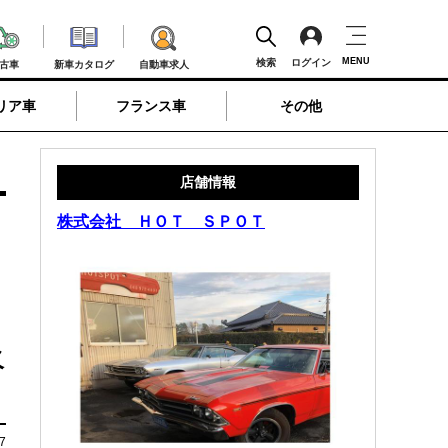
MENU
検索
ログイン
古車
新車カタログ
自動車求人
リア車
フランス車
その他
店舗情報
株式会社 ＨＯＴ ＳＰＯＴ
火
7