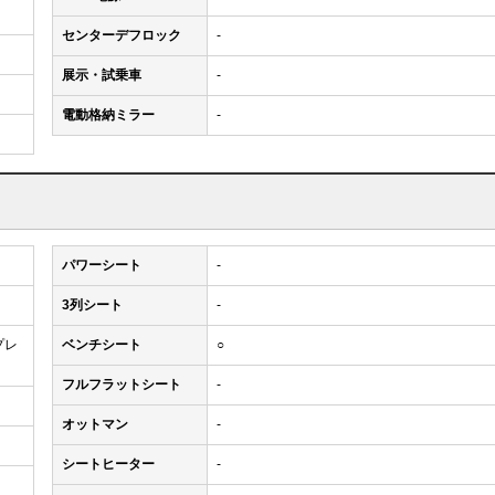
センターデフロック
-
展示・試乗車
-
電動格納ミラー
-
パワーシート
-
3列シート
-
プレ
ベンチシート
○
フルフラットシート
-
オットマン
-
シートヒーター
-