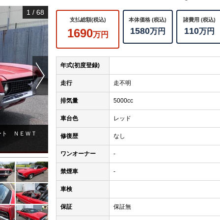
1
/
68
支払総額(税込)
本体価格 (税込)
諸費用 (税込)
1580
110
1690
万円
万円
万円
Next
年式(初度登録)
走行
走不明
排気量
5000cc
車台色
レッド
ート ＮＥＷＴ
冷やかし、興味本位の方のご来店はお断りしております。御
修復歴
なし
願い致します。ご理解、ご協力の程、宜しくお願い致します
ワンオーナー
-
禁煙車
-
車検
保証
保証無