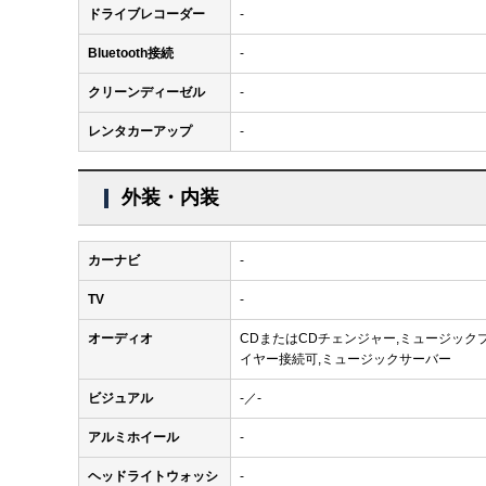
ドライブレコーダー
-
Bluetooth接続
-
クリーンディーゼル
-
レンタカーアップ
-
外装・内装
カーナビ
-
TV
-
オーディオ
CDまたはCDチェンジャー,ミュージック
イヤー接続可,ミュージックサーバー
ビジュアル
-／-
アルミホイール
-
ヘッドライトウォッシ
-