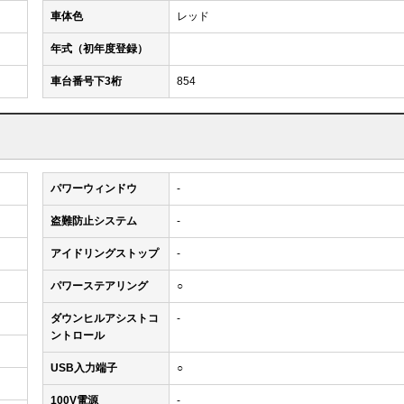
車体色
レッド
年式（初年度登録）
車台番号下3桁
854
パワーウィンドウ
-
盗難防止システム
-
アイドリングストップ
-
パワーステアリング
○
ダウンヒルアシストコ
-
ントロール
USB入力端子
○
100V電源
-