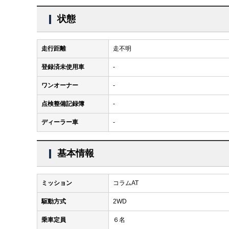
状態
走行距離
走不明
登録済未使用車
-
ワンオーナー
-
点検整備記録簿
-
ディーラー車
-
基本情報
ミッション
コラムAT
駆動方式
2WD
乗車定員
６名