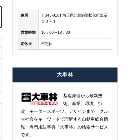
住所
〒343-0101 埼玉県北葛飾郡松伏町魚沼
１３－１
営業時間
10：00〜18：30
定休日
不定休
大車林
お金が有れば買える車じゃありません。名車！ＦＯＲＤ
来店は２名以下でお
Ｖ！！希少！！フルオリジナル！パリッとした車両です
！
ノーマル！カリフォルニアカー！
基礎原理から最新技
術、産業、環境、行
政、モータースポーツ、デザインまで、クル
マ社会をキーワードで理解する自動車総合情
報・専門用語事典『大車林』の検索サービス
です。