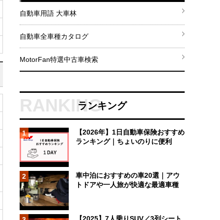
自動車用語 大車林
自動車全車種カタログ
MotorFan特選中古車検索
ランキング
【2026年】1日自動車保険おすすめ
1
ランキング｜ちょいのりに便利
車中泊におすすめの車20選｜アウ
2
トドアや一人旅が快適な最適車種
【2025】7人乗りSUV／3列シート
3